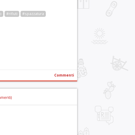
o
#rifiuti
#spazzatura
r
pp
gram
ail
Condividi
Commenti
mmenti)