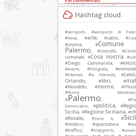
Più commentati
Hashtag cloud
#
, #
aeroporti
aeroporto di Pale
arte
calcio
#
, #
, #
, #
Amat
Cata
Comune 
#
cinema
, #
Palermo
, #
concerti
, #
Consi
Cosa nostra
comunale
, #
, #
cul
elezi
Diego Cammarata
#
, #
immondi
#
, #
, #
eventi
fotografia
Leol
#
, #
, #
Internet
la Feltrinelli
maf
Orlando
libri
, #
, #
musi
mostre
#
Mondello
, #
, #
#
Nuovo Montevergi
Palermo
#
, #
Par
politica
Regi
, #
, #
Democratico
Sicilia
Regione Siciliana
rif
, #
, #
Sici
Rosalio
#
, #
, #
serie A
spazzatura
#
sindaco
, #
, #
tea
trasporti
#
traffico
, #
, #
univer