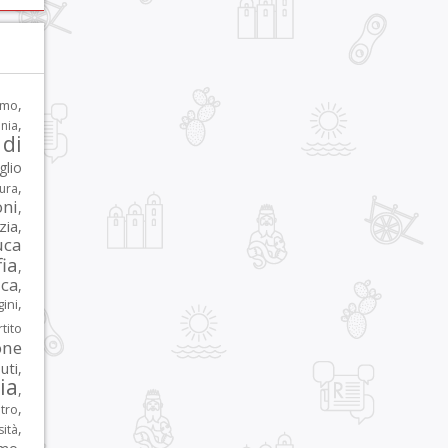
,
rmo
,
nia
di
glio
,
tura
oni
,
zia
,
uca
ia
,
ca
,
,
ni
tito
one
iuti
,
lia
,
,
tro
,
sità