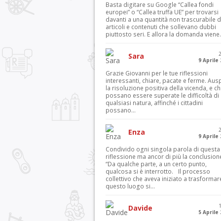
Basta digitare su Google “Callea fondi
europei” o “Callea truffa UE” per trovarsi
davanti a una quantità non trascurabile d
articoli e contenuti che sollevano dubbi
piuttosto seri. E allora la domanda viene.
Sara
9 Aprile
Grazie Giovanni per le tue riflessioni
interessanti, chiare, pacate e ferme. Aus
la risoluzione positiva della vicenda, e c
possano essere superate le difficoltà di
qualsiasi natura, affinché i cittadini
possano...
Enza
9 Aprile
Condivido ogni singola parola di questa
riflessione ma ancor di più la conclusion
“Da qualche parte, a un certo punto,
qualcosa si è interrotto. Il processo
collettivo che aveva iniziato a trasformar
questo luogo si...
Davide
5 Aprile