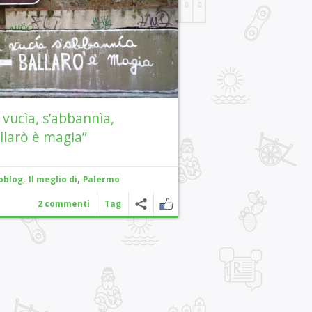
i vucìa, s’abbannìa,
llarò è magia”
,
,
oblog
Il meglio di
Palermo
2 commenti
Tag