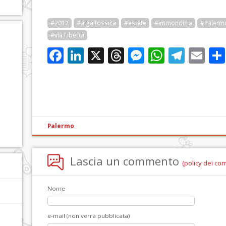
#2012
#alga tossica
#estate
#immondizia
#Palerm
#via Libertà
Facebook
LinkedIn
X
Threads
Messenge
WhatsA
Tele
Em
Palermo
Lascia un commento
(policy dei co
Nome
e-mail (non verrà pubblicata)