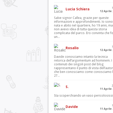
Lucia Schiera
12 Aprile
Salve signor Callea, grazie per queste
informazioni e approfondimenti. Io sono
nata e abito nel quartiere, ho 19 anni, ma
non avevo idea di tutta questa storia
complicata del parco. Ero convinta che f
un...
Rosalio
12 Aprile
Davide conosciamo intanto la tecnica
retorica dell’argomentum ad hominem. I
contenuti dei singoli post del blog
rappresentano il punto di vista dell’autor
che ben conosciamo come conosciamo l’
27...
S.
11 Aprile
Sta scoperchiando un vaso pericolosiss
Davide
11 Aprile