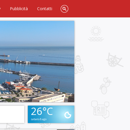
y
Pubblicità
Contatti
26°C
sabato 8 ago