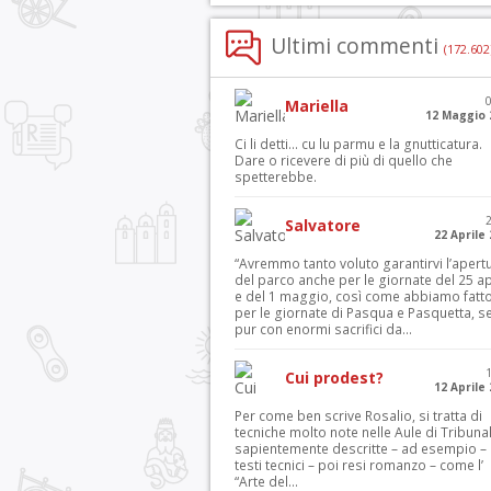
Ultimi commenti
(172.602
Mariella
12 Maggio 
Ci li detti… cu lu parmu e la gnutticatura.
Dare o ricevere di più di quello che
spetterebbe.
Salvatore
22 Aprile
“Avremmo tanto voluto garantirvi l’apert
del parco anche per le giornate del 25 ap
e del 1 maggio, così come abbiamo fatt
per le giornate di Pasqua e Pasquetta, s
pur con enormi sacrifici da...
Cui prodest?
12 Aprile
Per come ben scrive Rosalio, si tratta di
tecniche molto note nelle Aule di Tribuna
sapientemente descritte – ad esempio – 
testi tecnici – poi resi romanzo – come l’
“Arte del...