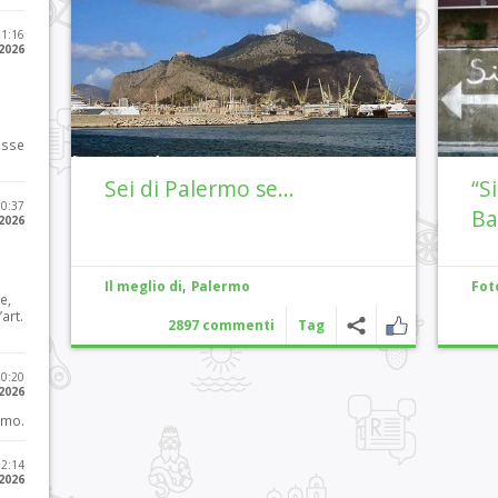
11:16
 2026
osse
Sei di Palermo se…
“S
10:37
Ba
 2026
,
Il meglio di
Palermo
Fot
e,
art.
2897 commenti
Tag
20:20
 2026
imo.
12:14
 2026