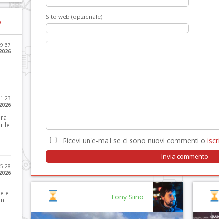
Sito web (opzionale)
)
09:37
2026
21:23
 2026
ura
rile
o
e
Ricevi un'e-mail se ci sono nuovi commenti o
iscri
15:28
 2026
le e
Tony Siino
in