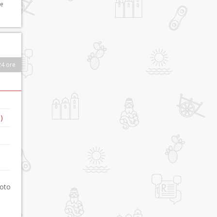
 e
24 ore
)
foto