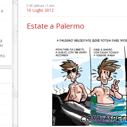
5:39 |
lettura <1 min.
16 Luglio 2012
 a
Estate a Palermo
rà
iv
rto