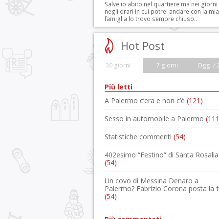
Salve io abito nel quartiere ma nei giorni
negli orari in cui potrei andare con la mia
famiglia lo trovo sempre chiuso..
Hot Post
30 giorni
7 giorni
Oggi / 
Più letti
A Palermo c’era e non c’è
(121)
Sesso in automobile a Palermo
(111
Statistiche commenti
(54)
402esimo “Festino” di Santa Rosalia
(54)
Un covo di Messina Denaro a
Palermo? Fabrizio Corona posta la 
(54)