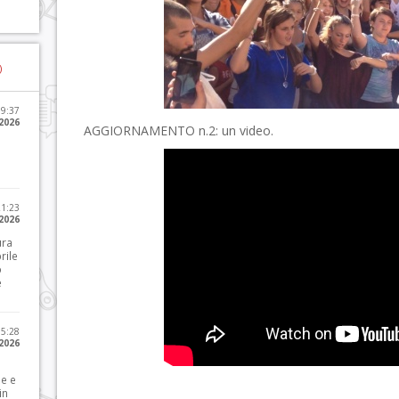
)
09:37
2026
AGGIORNAMENTO n.2: un video.
21:23
 2026
ura
rile
o
e
15:28
 2026
le e
in