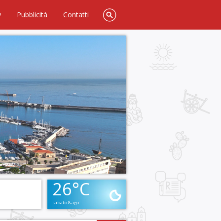
y
Pubblicità
Contatti
26°C
sabato 8 ago