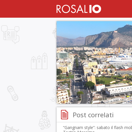
Post correlati
“Gangnam style”: sabato il flash mob