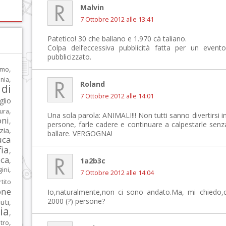
Malvin
7 Ottobre 2012 alle 13:41
Patetico! 30 che ballano e 1.970 cà taliano.
Colpa dell’eccessiva pubblicità fatta per un eve
pubblicizzato.
,
rmo
,
nia
Roland
di
7 Ottobre 2012 alle 14:01
glio
,
tura
Una sola parola: ANIMALI!!! Non tutti sanno divertirsi
oni
,
persone, farle cadere e continuare a calpestarle senz
zia
,
ballare. VERGOGNA!
uca
ia
,
ca
,
1a2b3c
,
ni
7 Ottobre 2012 alle 14:04
tito
one
Io,naturalmente,non ci sono andato.Ma, mi chiedo,c
2000 (?) persone?
iuti
,
lia
,
,
tro