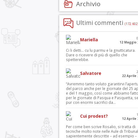
Archivio
Ultimi commenti
(172.602
Mariella
12 Maggio 
Ci li detti… cu lu parmu e la gnutticatura.
Dare o ricevere di più di quello che
spetterebbe.
Salvatore
22 Aprile
“Avremmo tanto voluto garantirvi l’apert
del parco anche per le giornate del 25 ap
e del 1 maggio, così come abbiamo fatt
per le giornate di Pasqua e Pasquetta, s
pur con enormi sacrifici da...
Cui prodest?
12 Aprile
Per come ben scrive Rosalio, si tratta di
tecniche molto note nelle Aule di Tribuna
sapientemente descritte – ad esempio – 