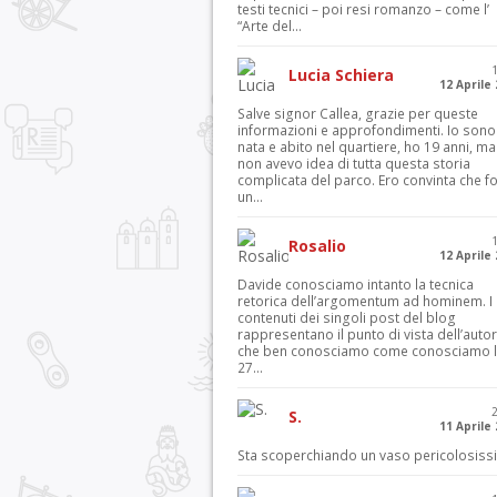
testi tecnici – poi resi romanzo – come l’
“Arte del...
Lucia Schiera
12 Aprile
Salve signor Callea, grazie per queste
informazioni e approfondimenti. Io sono
nata e abito nel quartiere, ho 19 anni, ma
non avevo idea di tutta questa storia
complicata del parco. Ero convinta che f
un...
Rosalio
12 Aprile
Davide conosciamo intanto la tecnica
retorica dell’argomentum ad hominem. I
contenuti dei singoli post del blog
rappresentano il punto di vista dell’autor
che ben conosciamo come conosciamo l’
27...
S.
11 Aprile
Sta scoperchiando un vaso pericolosiss