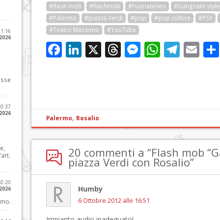
#flash mob
#flashmob
#Fuoriateneo
#Gangnam style
#Palermo
#piazza Verdi
#pop
#pop culture
#PSY
#Teatro Massimo
#YouTube
11:16
 2026
Facebook
LinkedIn
X
Threads
Messenge
WhatsA
Tele
Em
osse
10:37
 2026
,
Palermo
Rosalio
e,
20 commenti a “Flash mob “G
art.
piazza Verdi con Rosalio”
20:20
Humby
 2026
6 Ottobre 2012 alle 16:51
imo.
Impianto audio inadeguato!