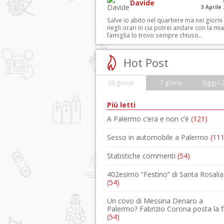
Davide
5 Aprile
Salve io abito nel quartiere ma nei giorni
negli orari in cui potrei andare con la mia
famiglia lo trovo sempre chiuso..
Hot Post
30 giorni
7 giorni
Oggi / 
Più letti
A Palermo c’era e non c’è
(121)
Sesso in automobile a Palermo
(111
Statistiche commenti
(54)
402esimo “Festino” di Santa Rosalia
(54)
Un covo di Messina Denaro a
Palermo? Fabrizio Corona posta la 
(54)