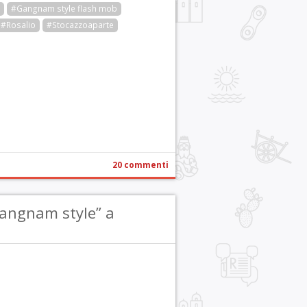
#Gangnam style flash mob
#Rosalio
#Stocazzoaparte
r
pp
gram
ail
Condividi
20 commenti
angnam style” a