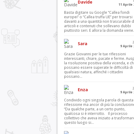
Davide
11 Aprile
Basta digitare su Google “Callea fondi
europei” o “Callea truffa UE” per trovarsi
davanti a una quantità non trascurabile d
articoli e contenuti che sollevano dubbi
piuttosto seri. E allora la domanda viene.
Sara
9 Aprile
Grazie Giovanni per le tue riflessioni
interessanti, chiare, pacate e ferme. Aus
la risoluzione positiva della vicenda, e c
possano essere superate le difficoltà di
qualsiasi natura, affinché i cittadini
possano...
Enza
9 Aprile
Condivido ogni singola parola di questa
riflessione ma ancor di più la conclusion
“Da qualche parte, a un certo punto,
qualcosa si è interrotto. Il processo
collettivo che aveva iniziato a trasformar
questo luogo si...