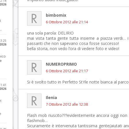
12:14
 2026
bimbomix
i
6 Ottobre 2012 alle 21:14
..
una sola parola: DELIRIO
mai vista tanta gente tutta insieme a piazza verdi… i
23:25
passanti che non sapevano cosa fosse successo!
 2026
bella storia, non vedo l’ora di vedere foto e video!
pico
he
NUMEROPRIMO
6 Ottobre 2012 alle 21:17
Si è svolto tutto in Perfetto StYle notte bianca al parc
21:41
 2026
Ilenia
e:
7 Ottobre 2012 alle 12:38
e
Flash mob riuscito???evidentemente ancora oggi non si
flashmob…
Sicuramente è intervenuta tantissima gente(aiutati an