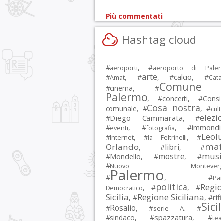
Più commentati
Hashtag cloud
#
, #
aeroporti
aeroporto di Pale
arte
calcio
#
, #
, #
, #
Amat
Cata
Comune 
#
cinema
, #
Palermo
, #
concerti
, #
Consi
Cosa nostra
comunale
, #
, #
cul
elezi
Diego Cammarata
#
, #
immondi
#
, #
, #
eventi
fotografia
Leol
#
, #
, #
Internet
la Feltrinelli
maf
Orlando
libri
, #
, #
musi
mostre
#
Mondello
, #
, #
#
Nuovo Montevergi
Palermo
#
, #
Par
politica
Regi
, #
, #
Democratico
Sicilia
Regione Siciliana
rif
, #
, #
Sici
Rosalio
#
, #
, #
serie A
spazzatura
#
sindaco
, #
, #
tea