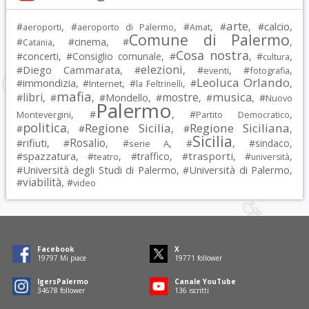
arte
calcio
#
, #
, #
, #
, #
,
aeroporti
aeroporto di Palermo
Amat
Comune di Palermo
#
, #
cinema
, #
,
Catania
Cosa nostra
#
concerti
, #
Consiglio comunale
, #
, #
,
cultura
elezioni
Diego Cammarata
#
, #
, #
, #
,
eventi
fotografia
Leoluca Orlando
immondizia
#
, #
, #
, #
,
Internet
la Feltrinelli
mafia
musica
libri
mostre
#
, #
, #
Mondello
, #
, #
, #
Nuovo
Palermo
, #
, #
,
Montevergini
Partito Democratico
politica
Regione Sicilia
Regione Siciliana
#
, #
, #
,
Sicilia
Rosalio
rifiuti
#
, #
, #
, #
, #
sindaco
,
serie A
spazzatura
trasporti
#
, #
, #
traffico
, #
, #
,
teatro
università
Università degli Studi di Palermo
Università di Palermo
#
, #
,
viabilità
#
, #
video
Facebook
X
19797
Mi piace
19771
follower
IgersPalermo
Canale YouTube
34678
follower
136
iscritti