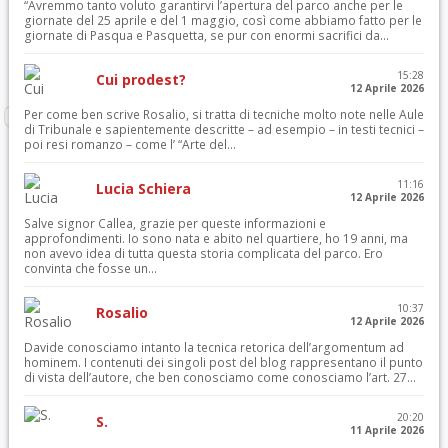
“Avremmo tanto voluto garantirvi l’apertura del parco anche per le
giornate del 25 aprile e del 1 maggio, così come abbiamo fatto per le
giornate di Pasqua e Pasquetta, se pur con enormi sacrifici da...
15:28
Cui prodest?
12 Aprile 2026
Per come ben scrive Rosalio, si tratta di tecniche molto note nelle Aule
di Tribunale e sapientemente descritte – ad esempio – in testi tecnici –
poi resi romanzo – come l’ “Arte del...
11:16
Lucia Schiera
12 Aprile 2026
Salve signor Callea, grazie per queste informazioni e
approfondimenti. Io sono nata e abito nel quartiere, ho 19 anni, ma
non avevo idea di tutta questa storia complicata del parco. Ero
convinta che fosse un...
10:37
Rosalio
12 Aprile 2026
Davide conosciamo intanto la tecnica retorica dell’argomentum ad
hominem. I contenuti dei singoli post del blog rappresentano il punto
di vista dell’autore, che ben conosciamo come conosciamo l’art. 27...
20:20
S.
11 Aprile 2026