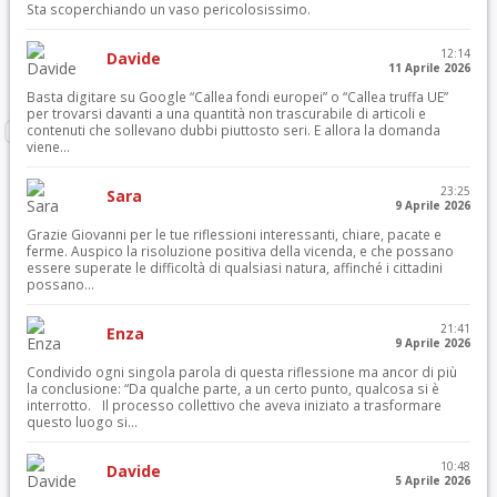
Sta scoperchiando un vaso pericolosissimo.
12:14
Davide
11 Aprile 2026
Basta digitare su Google “Callea fondi europei” o “Callea truffa UE”
per trovarsi davanti a una quantità non trascurabile di articoli e
contenuti che sollevano dubbi piuttosto seri. E allora la domanda
viene...
23:25
Sara
9 Aprile 2026
Grazie Giovanni per le tue riflessioni interessanti, chiare, pacate e
ferme. Auspico la risoluzione positiva della vicenda, e che possano
essere superate le difficoltà di qualsiasi natura, affinché i cittadini
possano...
21:41
Enza
9 Aprile 2026
Condivido ogni singola parola di questa riflessione ma ancor di più
la conclusione: “Da qualche parte, a un certo punto, qualcosa si è
interrotto. Il processo collettivo che aveva iniziato a trasformare
questo luogo si...
10:48
Davide
5 Aprile 2026