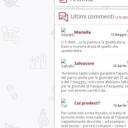
Ultimi commenti
(172.602
Mariella
12 Maggio 
Ci li detti… cu lu parmu e la gnutticatura.
Dare o ricevere di più di quello che
spetterebbe.
Salvatore
22 Aprile
“Avremmo tanto voluto garantirvi l’apert
del parco anche per le giornate del 25 ap
e del 1 maggio, così come abbiamo fatt
per le giornate di Pasqua e Pasquetta, s
pur con enormi sacrifici da...
Cui prodest?
12 Aprile
Per come ben scrive Rosalio, si tratta di
tecniche molto note nelle Aule di Tribuna
sapientemente descritte – ad esempio – 
testi tecnici – poi resi romanzo – come l’