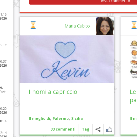
11:16
 2026
Maria Cubito
osse
10:37
 2026
e,
I nomi a capriccio
Le
art.
pa
20:20
 2026
,
,
Il meglio di
Palermo
Sicilia
Il m
imo.
33 commenti
Tag
12:14
 2026