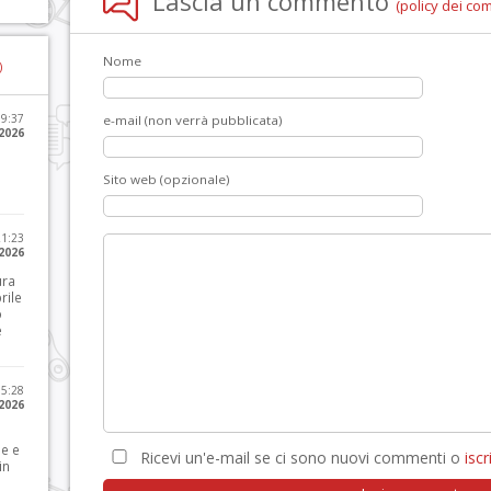
Lascia un commento
(policy dei co
Nome
)
09:37
e-mail (non verrà pubblicata)
2026
Sito web (opzionale)
21:23
 2026
ura
rile
o
e
15:28
 2026
le e
Ricevi un'e-mail se ci sono nuovi commenti o
iscri
in