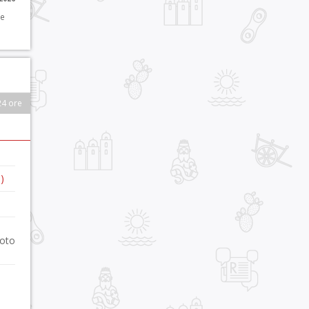
 e
24 ore
)
foto