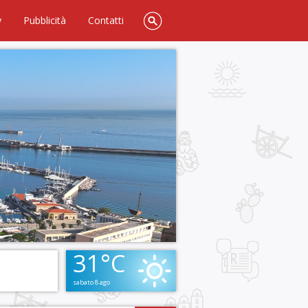
y
Pubblicità
Contatti
31°C
sabato 8 ago