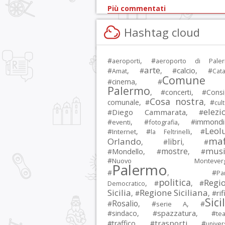
Più commentati
Hashtag cloud
#
, #
aeroporti
aeroporto di Pale
arte
calcio
#
, #
, #
, #
Amat
Cata
Comune 
#
cinema
, #
Palermo
, #
concerti
, #
Consi
Cosa nostra
comunale
, #
, #
cul
elezi
Diego Cammarata
#
, #
immondi
#
, #
, #
eventi
fotografia
Leol
#
, #
, #
Internet
la Feltrinelli
maf
Orlando
libri
, #
, #
musi
mostre
#
Mondello
, #
, #
#
Nuovo Montevergi
Palermo
#
, #
Par
politica
Regi
, #
, #
Democratico
Sicilia
Regione Siciliana
rif
, #
, #
Sici
Rosalio
#
, #
, #
serie A
spazzatura
#
sindaco
, #
, #
tea
trasporti
#
traffico
, #
, #
univer