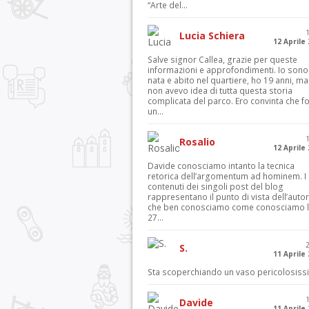
“Arte del...
Lucia Schiera
12 Aprile
Salve signor Callea, grazie per queste
informazioni e approfondimenti. Io sono
nata e abito nel quartiere, ho 19 anni, ma
non avevo idea di tutta questa storia
complicata del parco. Ero convinta che f
un...
Rosalio
12 Aprile
Davide conosciamo intanto la tecnica
retorica dell’argomentum ad hominem. I
contenuti dei singoli post del blog
rappresentano il punto di vista dell’autor
che ben conosciamo come conosciamo l’
27...
S.
11 Aprile
Sta scoperchiando un vaso pericolosiss
Davide
11 Aprile