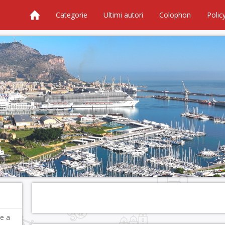
Categorie
Ultimi autori
Colophon
Polic
re a