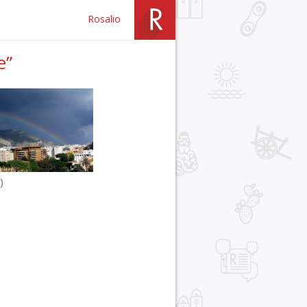
Rosalio
e”
)
r
pp
gram
ail
Condividi