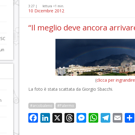
3:27 |
lettura <1 min.
10 Dicembre 2012
“Il meglio deve ancora arrivar
CSC
 un
(
clicca per ingrandire
La foto è stata scattata da Giorgio Sbacchi.
n
#arcobaleno
#Palermo
Facebook
LinkedIn
X
Threads
Messenge
WhatsA
Tele
Em