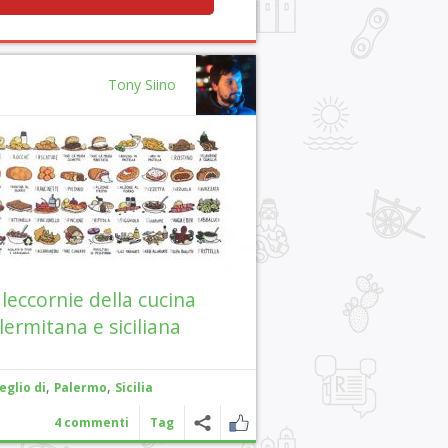
Tony Siino
 leccornie della cucina
lermitana e siciliana
,
,
eglio di
Palermo
Sicilia
4 commenti
Tag