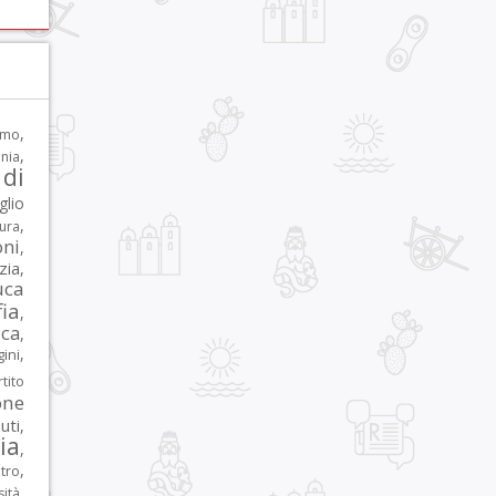
,
rmo
,
nia
di
glio
,
tura
oni
,
zia
,
uca
ia
,
ca
,
,
ni
tito
one
iuti
,
lia
,
,
tro
,
sità