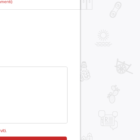
mmenti)
viti
.