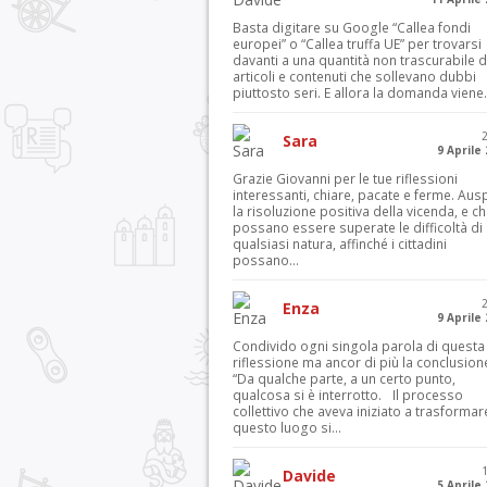
Basta digitare su Google “Callea fondi
europei” o “Callea truffa UE” per trovarsi
davanti a una quantità non trascurabile d
articoli e contenuti che sollevano dubbi
piuttosto seri. E allora la domanda viene.
Sara
9 Aprile
Grazie Giovanni per le tue riflessioni
interessanti, chiare, pacate e ferme. Aus
la risoluzione positiva della vicenda, e c
possano essere superate le difficoltà di
qualsiasi natura, affinché i cittadini
possano...
Enza
9 Aprile
Condivido ogni singola parola di questa
riflessione ma ancor di più la conclusion
“Da qualche parte, a un certo punto,
qualcosa si è interrotto. Il processo
collettivo che aveva iniziato a trasformar
questo luogo si...
Davide
5 Aprile