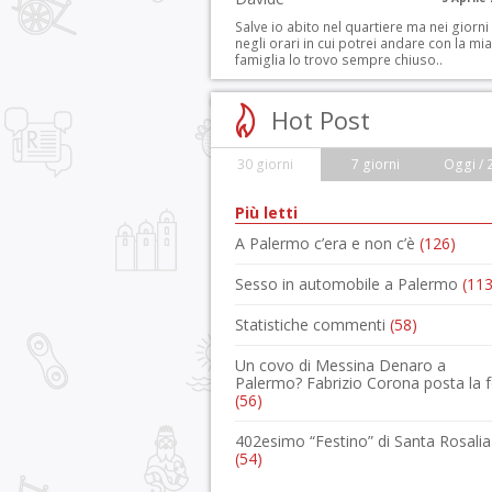
Salve io abito nel quartiere ma nei giorni
negli orari in cui potrei andare con la mia
famiglia lo trovo sempre chiuso..
Hot Post
30 giorni
7 giorni
Oggi / 
Più letti
A Palermo c’era e non c’è
(126)
Sesso in automobile a Palermo
(113
Statistiche commenti
(58)
Un covo di Messina Denaro a
Palermo? Fabrizio Corona posta la 
(56)
402esimo “Festino” di Santa Rosalia
(54)