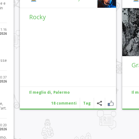
le e
in
Rocky
11:16
 2026
osse
Gr
10:37
 2026
,
Il meglio di
Palermo
Il m
18 commenti
Tag
e,
art.
20:20
 2026
imo.