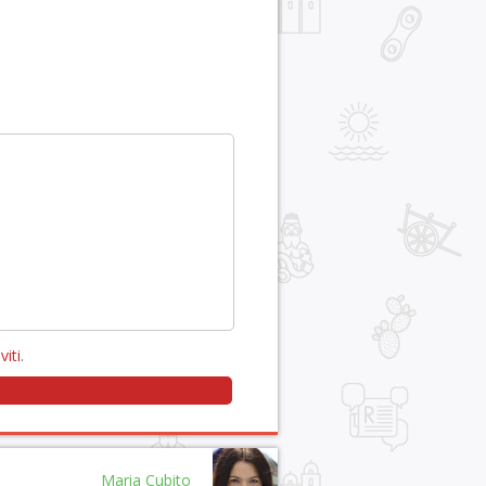
viti
.
Maria Cubito