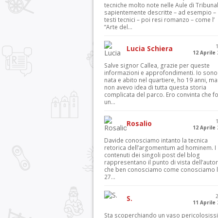
tecniche molto note nelle Aule di Tribuna
sapientemente descritte – ad esempio – 
testi tecnici – poi resi romanzo – come l’
“Arte del...
Lucia Schiera
12 Aprile
Salve signor Callea, grazie per queste
informazioni e approfondimenti. Io sono
nata e abito nel quartiere, ho 19 anni, ma
non avevo idea di tutta questa storia
complicata del parco. Ero convinta che f
un...
Rosalio
12 Aprile
Davide conosciamo intanto la tecnica
retorica dell’argomentum ad hominem. I
contenuti dei singoli post del blog
rappresentano il punto di vista dell’autor
che ben conosciamo come conosciamo l’
27...
S.
11 Aprile
Sta scoperchiando un vaso pericolosiss