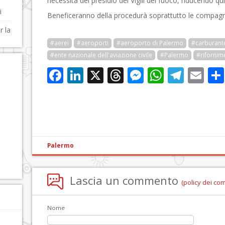
necessità del presidio dei Vigili del fuoco, riducendo qu
a
i
Beneficeranno della procedurà soprattutto le compagn
r la
#aerei
#aeroporti
#aeroporto di Palermo
#carburant
#ente nazionale dell'aviazione civile
#Palermo
#rifornim
Facebook
LinkedIn
X
Threads
Messenge
WhatsA
Tele
Em
Palermo
Lascia un commento
(policy dei co
Nome