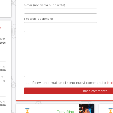
e-mail (non verrà pubblicata)
Sito web (opzionale)
)
09:37
2026
21:23
 2026
ura
rile
Ricevi un'e-mail se ci sono nuovi commenti o
iscri
o
e
15:28
 2026
Tony Siino