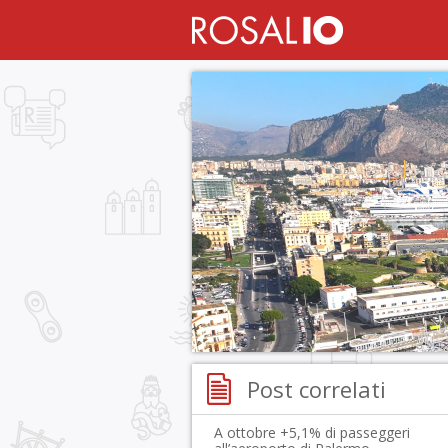
Post correlati
A ottobre +5,1% di passeggeri