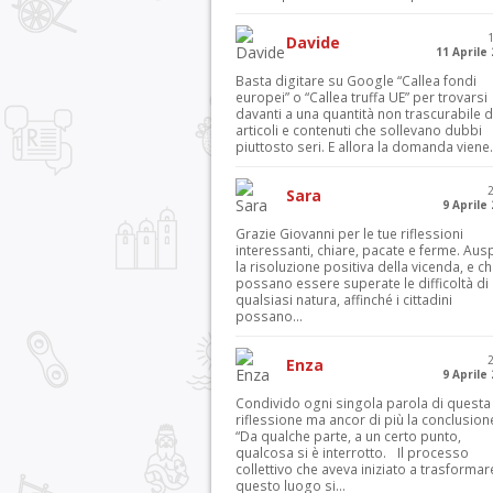
Davide
11 Aprile
Basta digitare su Google “Callea fondi
europei” o “Callea truffa UE” per trovarsi
davanti a una quantità non trascurabile d
articoli e contenuti che sollevano dubbi
piuttosto seri. E allora la domanda viene.
Sara
9 Aprile
Grazie Giovanni per le tue riflessioni
interessanti, chiare, pacate e ferme. Aus
la risoluzione positiva della vicenda, e c
possano essere superate le difficoltà di
qualsiasi natura, affinché i cittadini
possano...
Enza
9 Aprile
Condivido ogni singola parola di questa
riflessione ma ancor di più la conclusion
“Da qualche parte, a un certo punto,
qualcosa si è interrotto. Il processo
collettivo che aveva iniziato a trasformar
questo luogo si...