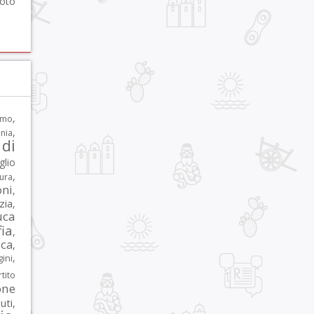
foto
,
rmo
,
nia
di
glio
,
tura
oni
,
zia
,
uca
ia
,
ca
,
,
ni
tito
one
iuti
,