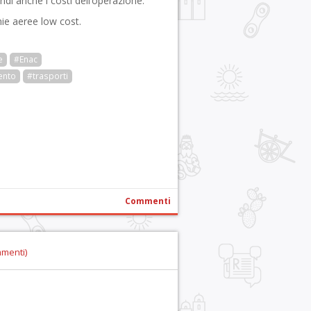
indi anche i costi dell’operazione.
ie aeree low cost.
e
#Enac
ento
#trasporti
r
pp
gram
ail
Condividi
Commenti
mmenti)