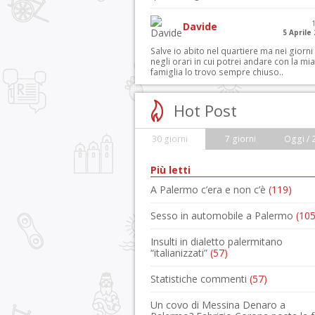
Davide
5 Aprile
Salve io abito nel quartiere ma nei giorni
negli orari in cui potrei andare con la mia
famiglia lo trovo sempre chiuso..
Hot Post
30 giorni
7 giorni
Oggi / 
Più letti
A Palermo c’era e non c’è
(119)
Sesso in automobile a Palermo
(105
Insulti in dialetto palermitano
“italianizzati”
(57)
Statistiche commenti
(57)
Un covo di Messina Denaro a