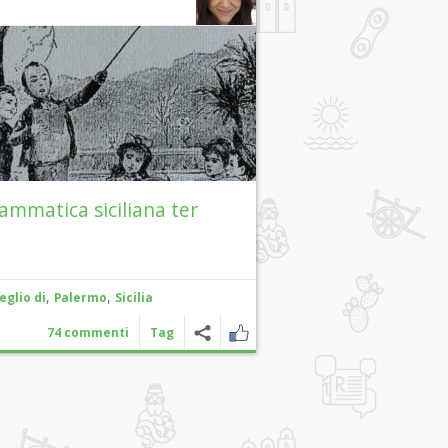
ammatica siciliana ter
,
,
eglio di
Palermo
Sicilia
74 commenti
Tag