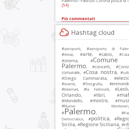
Palermo? Fabrizio Corona posta la 
(54)
Più commentati
Hashtag cloud
#
, #
aeroporti
aeroporto di Pale
arte
calcio
#
, #
, #
, #
Amat
Cata
Comune 
#
cinema
, #
Palermo
, #
concerti
, #
Consi
Cosa nostra
comunale
, #
, #
cul
elezi
Diego Cammarata
#
, #
immondi
#
, #
, #
eventi
fotografia
Leol
#
, #
, #
Internet
la Feltrinelli
maf
Orlando
libri
, #
, #
musi
mostre
#
Mondello
, #
, #
#
Nuovo Montevergi
Palermo
#
, #
Par
politica
Regi
, #
, #
Democratico
Sicilia
Regione Siciliana
rif
, #
, #