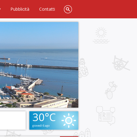
y
Pubblicità
Contatti
30°C
giovedì 6 ago