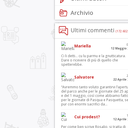
Archivio
Ultimi commenti
(172.602
Mariella
12 Maggio 
Ci li detti… cu lu parmu e la gnutticatura.
Dare o ricevere di più di quello che
spetterebbe.
Salvatore
22 Aprile
“Avremmo tanto voluto garantirvi l’apert
del parco anche per le giornate del 25 ap
e del 1 maggio, così come abbiamo fatt
per le giornate di Pasqua e Pasquetta, s
pur con enormi sacrifici da...
Cui prodest?
12 Aprile
Per come ben scrive Rosalio, si tratta di