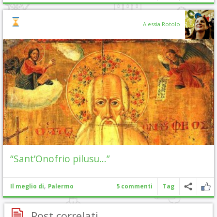
Alessia Rotolo
“Sant’Onofrio pilusu…”
,
Il meglio di
Palermo
5 commenti
Tag
Post correlati