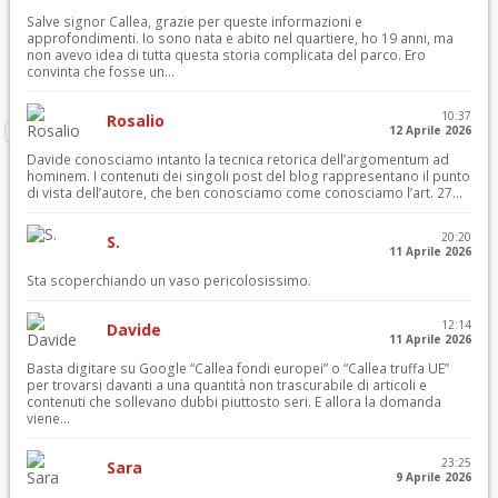
Salve signor Callea, grazie per queste informazioni e
approfondimenti. Io sono nata e abito nel quartiere, ho 19 anni, ma
non avevo idea di tutta questa storia complicata del parco. Ero
convinta che fosse un...
10:37
Rosalio
12 Aprile 2026
Davide conosciamo intanto la tecnica retorica dell’argomentum ad
hominem. I contenuti dei singoli post del blog rappresentano il punto
di vista dell’autore, che ben conosciamo come conosciamo l’art. 27...
20:20
S.
11 Aprile 2026
Sta scoperchiando un vaso pericolosissimo.
12:14
Davide
11 Aprile 2026
Basta digitare su Google “Callea fondi europei” o “Callea truffa UE”
per trovarsi davanti a una quantità non trascurabile di articoli e
contenuti che sollevano dubbi piuttosto seri. E allora la domanda
viene...
23:25
Sara
9 Aprile 2026