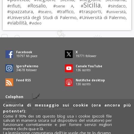
Sicilia
Rosalio
rifiuti
#
, #
, #
, #
, #
sindaco
,
serie A
spazzatura
trasporti
#
, #
, #
traffico
, #
, #
,
teatro
università
Università degli Studi di Palermo
Università di Palermo
#
, #
,
viabilità
#
, #
video
Facebook
X
19797
Mi piace
19771
follower
IgersPalermo
Canale YouTube
34678
follower
136
iscritti
Feed RSS
Notifiche desktop
130
iscritti
Colophon
Policy
Camurrìa di messaggio sui cookie (ora ancora più
Pubblicità
Statistiche commenti
potente!):
Contatti
Come il 90% dei siti questo blog usa i cookie (piccoli file
salvati in maniera sicura sul dispositivo del visitatore) per
funzionare correttamente e per fornire servizi migliori
Rosalio è il blog di Palermo
mentre clicchi qua e là.
La legislazione comunitaria dell'Ue vuole che te lo diciamo,