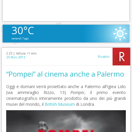
30°C
venerdì 7 ago
2:23 |
lettura <1 min.
Rosalio
25 Nov 2013
“Pompei” al cinema anche a Palermo
Oggi e domani verrà proiettato anche a Palermo all’Igiea Lido
(via ammiraglio Rizzo, 13)
Pompei
, il primo evento
cinematografico interamente prodotto da uno dei più grandi
musei del mondo, il
British Museum
di Londra.