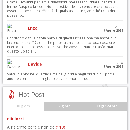
Grazie Giovanni per le tue riflessioni interessanti, chiare, pacate e
ferme. Auspico la risoluzione positiva della vicenda, e che possano
essere superate le difficoltà di qualsiasi natura, affinché i cittadini
possano...
21:41
Enza
9 Aprile 2026
Condivido ogni singola parola di questa riflessione ma ancor di più
la conclusione: “Da qualche parte, a un certo punto, qualcosa si è
interrotto. Il processo collettivo che aveva iniziato a trasformare
questo luogo si...
10:48
Davide
5 Aprile 2026
Salve io abito nel quartiere ma nei giorni e negli orari in cui potrei
andare con la mia famiglia lo trovo sempre chiuso..
Hot Post
30 giorni
7 giorni
Oggi / 24 ore
Più letti
A Palermo c’era e non c’è
(119)