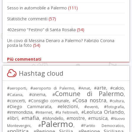
Sesso in automobile a Palermo
(111)
Statistiche commenti
(57)
402esimo “Festino” di Santa Rosalia
(54)
Un covo di Messina Denaro a Palermo? Fabrizio Corona
posta la foto
(54)
Più commentati
Hashtag cloud
arte
calcio
#
, #
, #
, #
, #
,
aeroporti
aeroporto di Palermo
Amat
Comune di Palermo
#
, #
cinema
, #
,
Catania
Cosa nostra
#
concerti
, #
Consiglio comunale
, #
, #
,
cultura
elezioni
Diego Cammarata
#
, #
, #
, #
,
eventi
fotografia
Leoluca Orlando
immondizia
#
, #
, #
, #
,
Internet
la Feltrinelli
mafia
musica
libri
mostre
#
, #
, #
Mondello
, #
, #
, #
Nuovo
Palermo
, #
, #
,
Montevergini
Partito Democratico
politica
Regione Sicilia
Regione Siciliana
#
, #
, #
,