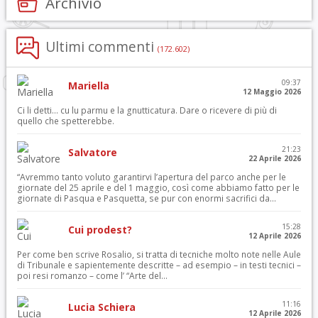
Archivio
Ultimi commenti
(172.602)
09:37
Mariella
12 Maggio 2026
Ci li detti… cu lu parmu e la gnutticatura. Dare o ricevere di più di
quello che spetterebbe.
21:23
Salvatore
22 Aprile 2026
“Avremmo tanto voluto garantirvi l’apertura del parco anche per le
giornate del 25 aprile e del 1 maggio, così come abbiamo fatto per le
giornate di Pasqua e Pasquetta, se pur con enormi sacrifici da...
15:28
Cui prodest?
12 Aprile 2026
Per come ben scrive Rosalio, si tratta di tecniche molto note nelle Aule
di Tribunale e sapientemente descritte – ad esempio – in testi tecnici –
poi resi romanzo – come l’ “Arte del...
11:16
Lucia Schiera
12 Aprile 2026