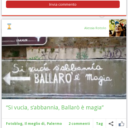
Alessia Rotolo
“Si vucìa, s’abbannìa, Ballarò è magia”
,
,
Fotoblog
Il meglio di
Palermo
2 commenti
Tag