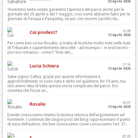
22 Aprile 2026
“Avremmo tanto voluto garantirvi l’apertura del parco anche per le
giornate del 25 aprile e del 1 maggio, così come abbiamo fatto per le
giornate di Pasqua e Pasquetta, se pur con enormi sacrifici da...
15:28
Cui prodest?
12 Aprile 2026
Per come ben scrive Rosalio, si tratta di tecniche molto note nelle Aule
di Tribunale e sapientemente descritte – ad esempio – in testi tecnici –
poi resi romanzo – come l’ “Arte del...
11:16
Lucia Schiera
12 Aprile 2026
Salve signor Callea, grazie per queste informazioni e
approfondimenti. Io sono nata e abito nel quartiere, ho 19 anni, ma
non avevo idea di tutta questa storia complicata del parco. Ero
convinta che fosse un...
10:37
Rosalio
12 Aprile 2026
Davide conosciamo intanto la tecnica retorica dell’argomentum ad
hominem. I contenuti dei singoli post del blog rappresentano il punto
di vista dell’autore, che ben conosciamo come conosciamo l’art. 27...
20:20
S.