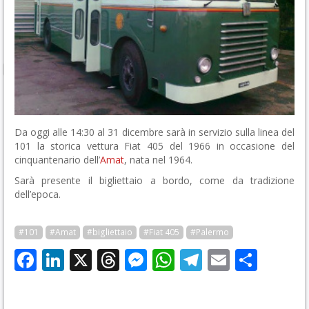
Da oggi alle 14:30 al 31 dicembre sarà in servizio sulla linea del
101 la storica vettura Fiat 405 del 1966 in occasione del
cinquantenario dell’
Amat
, nata nel 1964.
Sarà presente il bigliettaio a bordo, come da tradizione
dell’epoca.
#101
#Amat
#bigliettaio
#Fiat 405
#Palermo
Facebook
LinkedIn
X
Threads
Messenger
WhatsApp
Telegram
Email
Cond