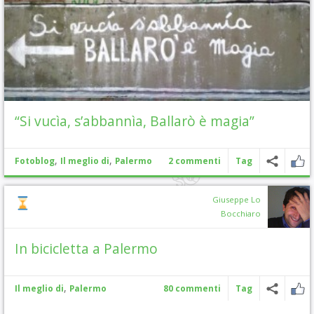
“Si vucìa, s’abbannìa, Ballarò è magia”
,
,
Fotoblog
Il meglio di
Palermo
2 commenti
Tag
Giuseppe Lo
Bocchiaro
In bicicletta a Palermo
,
Il meglio di
Palermo
80 commenti
Tag