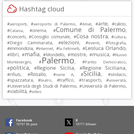
Hashtag cloud
arte
calcio
#
, #
, #
, #
, #
,
aeroporti
aeroporto di Palermo
Amat
Comune di Palermo
#
, #
cinema
, #
,
Catania
Cosa nostra
#
concerti
, #
Consiglio comunale
, #
, #
,
cultura
elezioni
Diego Cammarata
#
, #
, #
, #
,
eventi
fotografia
Leoluca Orlando
immondizia
#
, #
, #
, #
,
Internet
la Feltrinelli
mafia
musica
libri
mostre
#
, #
, #
Mondello
, #
, #
, #
Nuovo
Palermo
, #
, #
,
Montevergini
Partito Democratico
politica
Regione Sicilia
Regione Siciliana
#
, #
, #
,
Sicilia
Rosalio
rifiuti
#
, #
, #
, #
, #
sindaco
,
serie A
spazzatura
trasporti
#
, #
, #
traffico
, #
, #
,
teatro
università
Università degli Studi di Palermo
Università di Palermo
#
, #
,
viabilità
#
, #
video
Facebook
X
19797
Mi piace
19771
follower