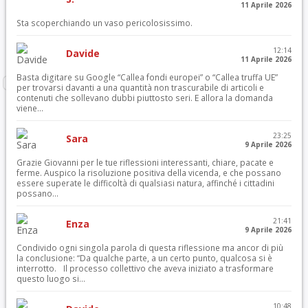
11 Aprile 2026
Sta scoperchiando un vaso pericolosissimo.
12:14
Davide
11 Aprile 2026
Basta digitare su Google “Callea fondi europei” o “Callea truffa UE”
per trovarsi davanti a una quantità non trascurabile di articoli e
contenuti che sollevano dubbi piuttosto seri. E allora la domanda
viene...
23:25
Sara
9 Aprile 2026
Grazie Giovanni per le tue riflessioni interessanti, chiare, pacate e
ferme. Auspico la risoluzione positiva della vicenda, e che possano
essere superate le difficoltà di qualsiasi natura, affinché i cittadini
possano...
21:41
Enza
9 Aprile 2026
Condivido ogni singola parola di questa riflessione ma ancor di più
la conclusione: “Da qualche parte, a un certo punto, qualcosa si è
interrotto. Il processo collettivo che aveva iniziato a trasformare
questo luogo si...
10:48