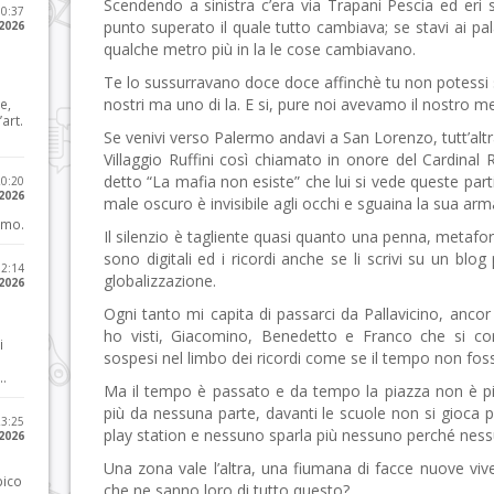
Scendendo a sinistra c’era via Trapani Pescia ed eri
10:37
punto superato il quale tutto cambiava; se stavi ai p
 2026
qualche metro più in la le cose cambiavano.
Te lo sussurravano doce doce affinchè tu non potessi s
nostri ma uno di la. E si, pure noi avevamo il nostro m
e,
art.
Se venivi verso Palermo andavi a San Lorenzo, tutt’altr
Villaggio Ruffini così chiamato in onore del Cardinal R
detto “La mafia non esiste” che lui si vede queste part
20:20
 2026
male oscuro è invisibile agli occhi e sguaina la sua arma p
imo.
Il silenzio è tagliente quasi quanto una penna, metafo
sono digitali ed i ricordi anche se li scrivi su un blog 
12:14
globalizzazione.
 2026
Ogni tanto mi capita di passarci da Pallavicino, ancor p
ho visti, Giacomino, Benedetto e Franco che si co
i
sospesi nel limbo dei ricordi come se il tempo non fos
..
Ma il tempo è passato e da tempo la piazza non è pi
più da nessuna parte, davanti le scuole non si gioca p
23:25
play station e nessuno sparla più nessuno perché ne
 2026
Una zona vale l’altra, una fiumana di facce nuove vive 
pico
che ne sanno loro di tutto questo?