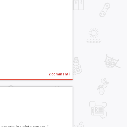
r
pp
gram
ail
Condividi
2 commenti
e proprio lo volete sapere..”