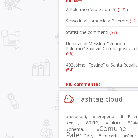
Più letti
A Palermo c’era e non c’è
(121)
Sesso in automobile a Palermo
(111
Statistiche commenti
(57)
Un covo di Messina Denaro a
Palermo? Fabrizio Corona posta la 
(56)
402esimo “Festino” di Santa Rosalia
(54)
Più commentati
Hashtag cloud
#
, #
aeroporti
aeroporto di Pale
arte
calcio
#
, #
, #
, #
Amat
Cata
Comune 
#
cinema
, #
Palermo
, #
concerti
, #
Consi