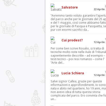
Salvatore
22 Aprile
“Avremmo tanto voluto garantirvi l’apert
del parco anche per le giornate del 25 ap
e del 1 maggio, così come abbiamo fatt
per le giornate di Pasqua e Pasquetta, s
pur con enormi sacrifici da...
Cui prodest?
12 Aprile
Per come ben scrive Rosalio, si tratta di
tecniche molto note nelle Aule di Tribuna
sapientemente descritte – ad esempio – 
testi tecnici – poi resi romanzo – come l’
“Arte del...
Lucia Schiera
12 Aprile
Salve signor Callea, grazie per queste
informazioni e approfondimenti. Io sono
nata e abito nel quartiere, ho 19 anni, ma
non avevo idea di tutta questa storia
complicata del parco. Ero convinta che f
un...