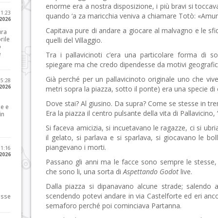
enorme era a nostra disposizione, i più bravi si toccav
21:23
quando ‘a za maricchia veniva a chiamare Totò: «Amun
 2026
Capitava pure di andare a giocare al malvagno e le sfi
ura
rile
quelli del Villaggio.
o
e
Tra i pallavicinoti c’era una particolare forma di soli
spiegare ma che credo dipendesse da motivi geografici
Già perché per un pallavicinoto originale uno che vive
15:28
 2026
metri sopra la piazza, sotto il ponte) era una specie di
Dove stai? Al giusino. Da supra? Come se stesse in tre
le e
Era la piazza il centro pulsante della vita di Pallavicino, “
in
Si faceva amicizia, si incuetavano le ragazze, ci si ubri
il gelato, si parlava e si sparlava, si giocavano le bol
piangevano i morti.
11:16
 2026
Passano gli anni ma le facce sono sempre le stesse, so
che sono li, una sorta di
Aspettando Godot
live.
Dalla piazza si dipanavano alcune strade; salendo 
scendendo potevi andare in via Castelforte ed eri anco
osse
semaforo perché poi cominciava Partanna.