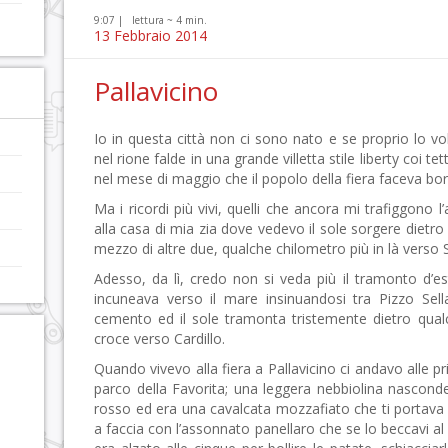
9:07 |
lettura ~
4
min.
13 Febbraio 2014
Pallavicino
Io in questa città non ci sono nato e se proprio lo volet
nel rione falde in una grande villetta stile liberty coi t
nel mese di maggio che il popolo della fiera faceva bord
Ma i ricordi più vivi, quelli che ancora mi trafiggono l
alla casa di mia zia dove vedevo il sole sorgere dietr
mezzo di altre due, qualche chilometro più in là verso S
Adesso, da lì, credo non si veda più il tramonto d’es
incuneava verso il mare insinuandosi tra Pizzo Sel
cemento ed il sole tramonta tristemente dietro qual
croce verso Cardillo.
Quando vivevo alla fiera a Pallavicino ci andavo alle 
parco della Favorita; una leggera nebbiolina nasconde
rosso ed era una cavalcata mozzafiato che ti portava fin
a faccia con l’assonnato panellaro che se lo beccavi al 