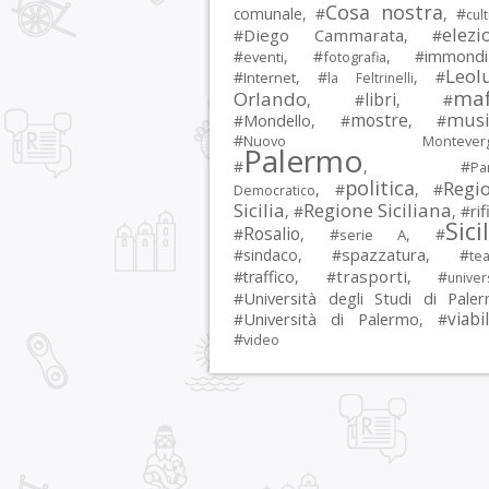
Cosa nostra
comunale
, #
, #
cul
elezi
Diego Cammarata
#
, #
immondi
#
, #
, #
eventi
fotografia
Leol
#
, #
, #
Internet
la Feltrinelli
maf
Orlando
libri
, #
, #
musi
mostre
#
Mondello
, #
, #
#
Nuovo Montevergi
Palermo
#
, #
Par
politica
Regi
, #
, #
Democratico
Sicilia
Regione Siciliana
rif
, #
, #
Sici
Rosalio
#
, #
, #
serie A
spazzatura
#
sindaco
, #
, #
tea
trasporti
#
traffico
, #
, #
univer
Università degli Studi di Pale
#
Università di Palermo
viabil
#
, #
#
video