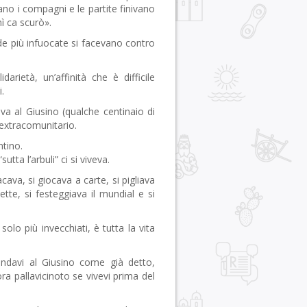
ano i compagni e le partite finivano
ì ca scurò».
de più infuocate si facevano contro
darietà, un’affinità che è difficile
.
va al Giusino (qualche centinaio di
 extracomunitario.
ntino.
sutta l’arbuli” ci si viveva.
acava, si giocava a carte, si pigliava
lette, si festeggiava il mundial e si
lo più invecchiati, è tutta la vita
andavi al Giusino come già detto,
ra pallavicinoto se vivevi prima del