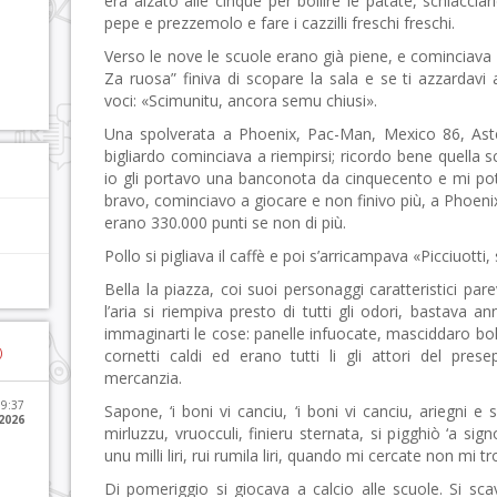
era alzato alle cinque per bollire le patate, schiaccia
pepe e prezzemolo e fare i cazzilli freschi freschi.
Verso le nove le scuole erano già piene, e cominciava a 
Za ruosa” finiva di scopare la sala e se ti azzardav
voci: «Scimunitu, ancora semu chiusi».
Una spolverata a Phoenix, Pac-Man, Mexico 86, Aster
bigliardo cominciava a riempirsi; ricordo bene quella sc
io gli portavo una banconota da cinquecento e mi pot
bravo, cominciavo a giocare e non finivo più, a Phoeni
erano 330.000 punti se non di più.
Pollo si pigliava il caffè e poi s’arricampava «Picciuotti, 
Bella la piazza, coi suoi personaggi caratteristici pa
l’aria si riempiva presto di tutti gli odori, bastava 
immaginarti le cose: panelle infuocate, masciddaro boll
)
cornetti caldi ed erano tutti li gli attori del pre
mercanzia.
09:37
Sapone, ‘i boni vi canciu, ‘i boni vi canciu, ariegni e 
2026
mirluzzu, vruocculi, finieru sternata, si pigghiò ‘a s
unu milli liri, rui rumila liri, quando mi cercate non mi tr
Di pomeriggio si giocava a calcio alle scuole. Si sca