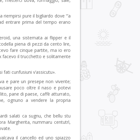
rle, metterci uova, formaggio, sale,
riempirsi pure il bigliardo dove “’a
i ad entrare prima del tempo erano
oid, una sistemata ai flipper e il
odella piena di pezzi da cento lire,
evo fare cinque partite, ma io ero
x facevo il trucchetto e solitamente
si fati cunfusiuni v’assicutu».
reva e pare un presepe non vivente;
annusare poco oltre il naso e potevi
ito, pane di paese, caffè atturrato,
sepe, ognuno a vendere la propria
sardi salati ca sugnu, che bellu stu
ignora Margherita, nummaru centutrì,
ovate.
valcava il cancello ed uno spiazzo