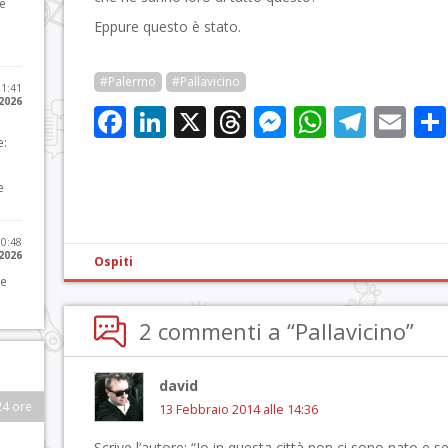
he
Eppure questo è stato.
#Palermo
#Pallavicino
21:41
 2026
Facebook
LinkedIn
X
Threads
Messenge
WhatsA
Tele
Em
e:
e
10:48
 2026
Ospiti
 e
2 commenti a “Pallavicino”
david
24 ore
13 Febbraio 2014 alle 14:36
Scrive l’autore: “Io in questa città non ci sono nato e s