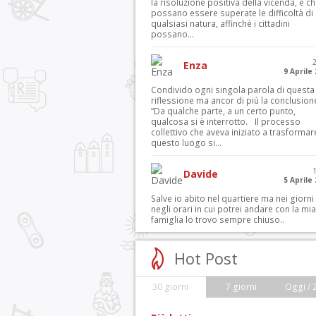
la risoluzione positiva della vicenda, e c
possano essere superate le difficoltà di
qualsiasi natura, affinché i cittadini
possano...
Enza
9 Aprile
Condivido ogni singola parola di questa
riflessione ma ancor di più la conclusion
“Da qualche parte, a un certo punto,
qualcosa si è interrotto. Il processo
collettivo che aveva iniziato a trasformar
questo luogo si...
Davide
5 Aprile
Salve io abito nel quartiere ma nei giorni
negli orari in cui potrei andare con la mia
famiglia lo trovo sempre chiuso..
Hot Post
30 giorni
7 giorni
Oggi / 