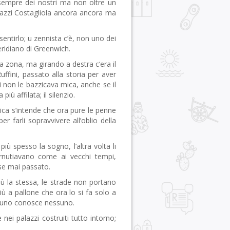
 sempre dei nostri ma non oltre un
alazzi Costagliola ancora ancora ma
entirlo; u zennista c’è, non uno dei
eridiano di Greenwich.
a zona, ma girando a destra c‘era il
uffini, passato alla storia per aver
i non le bazzicava mica, anche se il
iù affilata; il silenzio.
rica s’intende che ora pure le penne
per farli sopravvivere all’oblio della
iù spesso la sogno, l’altra volta li
rnutiavano come ai vecchi tempi,
se mai passato.
ù la stessa, le strade non portano
iù a pallone che ora lo si fa solo a
ssuno conosce nessuno.
nei palazzi costruiti tutto intorno;