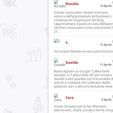
Rosalio
12 Aprile
Davide conosciamo intanto la tecnica
retorica dell’argomentum ad hominem. I
contenuti dei singoli post del blog
rappresentano il punto di vista dell’autor
che ben conosciamo come conosciamo l’
27...
S.
11 Aprile
Sta scoperchiando un vaso pericolosiss
Davide
11 Aprile
Basta digitare su Google “Callea fondi
europei” o “Callea truffa UE” per trovarsi
davanti a una quantità non trascurabile d
articoli e contenuti che sollevano dubbi
piuttosto seri. E allora la domanda viene.
Sara
9 Aprile
Grazie Giovanni per le tue riflessioni
interessanti, chiare, pacate e ferme. Aus