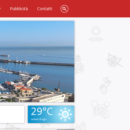
y
Pubblicità
Contatti
29°C
sabato 8 ago