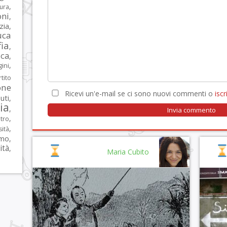
,
tura
oni
,
zia
,
uca
ia
,
ca
,
,
ni
tito
one
Ricevi un'e-mail se ci sono nuovi commenti o
iscri
iuti
,
lia
,
,
tro
,
sità
rmo
,
ità
,
Maria Cubito