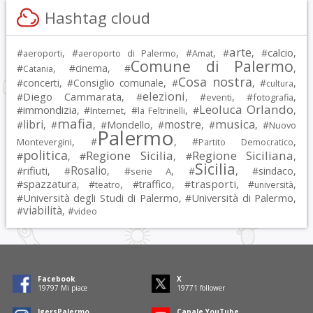
Hashtag cloud
arte
calcio
#
, #
, #
, #
, #
,
aeroporti
aeroporto di Palermo
Amat
Comune di Palermo
#
, #
cinema
, #
,
Catania
Cosa nostra
#
concerti
, #
Consiglio comunale
, #
, #
,
cultura
elezioni
Diego Cammarata
#
, #
, #
, #
,
eventi
fotografia
Leoluca Orlando
immondizia
#
, #
, #
, #
,
Internet
la Feltrinelli
mafia
musica
libri
mostre
#
, #
, #
Mondello
, #
, #
, #
Nuovo
Palermo
, #
, #
,
Montevergini
Partito Democratico
politica
Regione Sicilia
Regione Siciliana
#
, #
, #
,
Sicilia
Rosalio
rifiuti
#
, #
, #
, #
, #
sindaco
,
serie A
spazzatura
trasporti
#
, #
, #
traffico
, #
, #
,
teatro
università
Università degli Studi di Palermo
Università di Palermo
#
, #
,
viabilità
#
, #
video
Facebook
X
19797
Mi piace
19771
follower
IgersPalermo
Canale YouTube