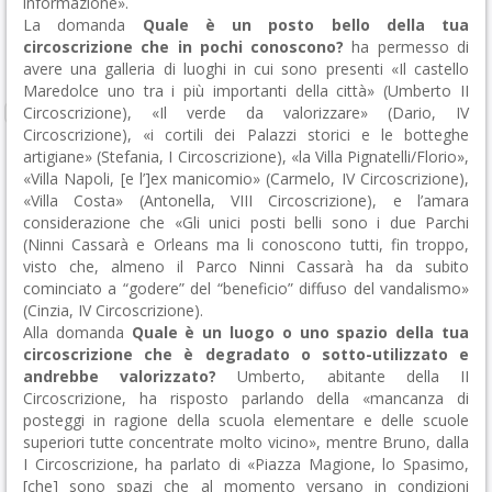
informazione».
La domanda
Quale è un posto bello della tua
circoscrizione che in pochi conoscono?
ha permesso di
avere una galleria di luoghi in cui sono presenti «Il castello
Maredolce uno tra i più importanti della città» (Umberto II
Circoscrizione), «Il verde da valorizzare» (Dario, IV
Circoscrizione), «i cortili dei Palazzi storici e le botteghe
artigiane» (Stefania, I Circoscrizione), «la Villa Pignatelli/Florio»,
«Villa Napoli, [e l’]ex manicomio» (Carmelo, IV Circoscrizione),
«Villa Costa» (Antonella, VIII Circoscrizione), e l’amara
considerazione che «Gli unici posti belli sono i due Parchi
(Ninni Cassarà e Orleans ma li conoscono tutti, fin troppo,
visto che, almeno il Parco Ninni Cassarà ha da subito
cominciato a “godere” del “beneficio” diffuso del vandalismo»
(Cinzia, IV Circoscrizione).
Alla domanda
Quale è un luogo o uno spazio della tua
circoscrizione che è degradato o sotto-utilizzato e
andrebbe valorizzato?
Umberto, abitante della II
Circoscrizione, ha risposto parlando della «mancanza di
posteggi in ragione della scuola elementare e delle scuole
superiori tutte concentrate molto vicino», mentre Bruno, dalla
I Circoscrizione, ha parlato di «Piazza Magione, lo Spasimo,
[che] sono spazi che al momento versano in condizioni