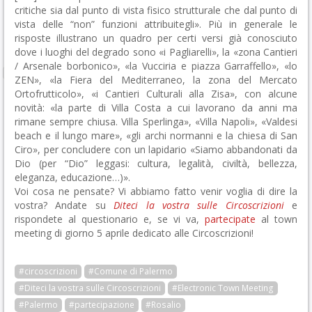
critiche sia dal punto di vista fisico strutturale che dal punto di
vista delle “non” funzioni attribuitegli». Più in generale le
risposte illustrano un quadro per certi versi già conosciuto
dove i luoghi del degrado sono «i Pagliarelli», la «zona Cantieri
/ Arsenale borbonico», «la Vucciria e piazza Garraffello», «lo
ZEN», «la Fiera del Mediterraneo, la zona del Mercato
Ortofrutticolo», «i Cantieri Culturali alla Zisa», con alcune
novità: «la parte di Villa Costa a cui lavorano da anni ma
rimane sempre chiusa. Villa Sperlinga», «Villa Napoli», «Valdesi
beach e il lungo mare», «gli archi normanni e la chiesa di San
Ciro», per concludere con un lapidario «Siamo abbandonati da
Dio (per “Dio” leggasi: cultura, legalità, civiltà, bellezza,
eleganza, educazione…)».
Voi cosa ne pensate? Vi abbiamo fatto venir voglia di dire la
vostra? Andate su
Diteci la vostra sulle Circoscrizioni
e
rispondete al questionario e, se vi va,
partecipate
al town
meeting di giorno 5 aprile dedicato alle Circoscrizioni!
#circoscrizioni
#Comune di Palermo
#Diteci la vostra sulle Circoscrizioni
#Electronic Town Meeting
#Palermo
#partecipazione
#Rosalio