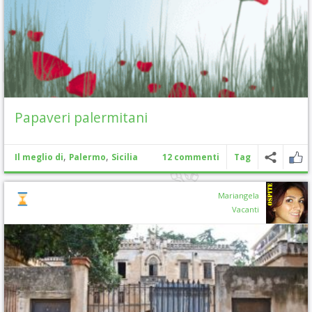
Papaveri palermitani
,
,
Il meglio di
Palermo
Sicilia
12 commenti
Tag
Mariangela
Vacanti