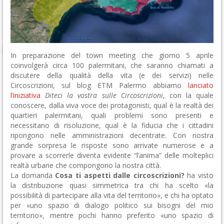
In preparazione del town meeting che giorno 5 aprile
coinvolgerà circa 100 palermitani, che saranno chiamati a
discutere della qualità della vita (e dei servizi) nelle
Circoscrizioni, sul blog ETM Palermo abbiamo
lanciato
l’iniziativa
Diteci la vostra sulle Circoscrizioni
, con la quale
conoscere, dalla viva voce dei protagonisti, qual è la realtà dei
quartieri palermitani, quali problemi sono presenti e
necessitano di risoluzione, qual è la fiducia che i cittadini
ripongono nelle amministrazioni decentrate. Con nostra
grande sorpresa le risposte sono arrivate numerose e a
provare a scorrerle diventa evidente “l’anima” delle molteplici
realtà urbane che compongono la nostra città.
La domanda
Cosa ti aspetti dalle circoscrizioni?
ha visto
la distribuzione quasi simmetrica tra chi ha scelto «la
possibilità di partecipare alla vita del territorio», e chi ha optato
per «uno spazio di dialogo politico sui bisogni del mio
territorio», mentre pochi hanno preferito «uno spazio di