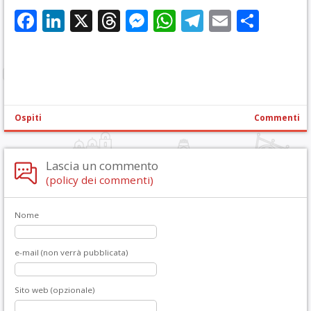
Facebook
LinkedIn
X
Threads
Messenger
WhatsApp
Telegram
Email
Cond
Ospiti
Commenti
Lascia un commento
(policy dei commenti)
Nome
e-mail (non verrà pubblicata)
Sito web (opzionale)