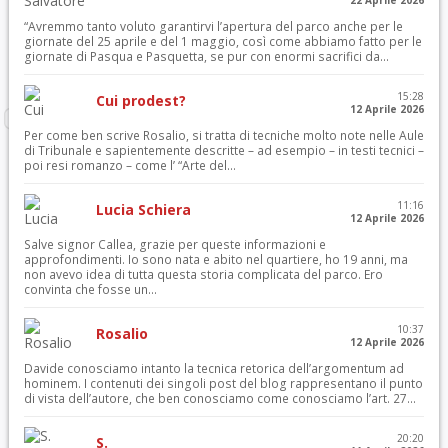
“Avremmo tanto voluto garantirvi l’apertura del parco anche per le
giornate del 25 aprile e del 1 maggio, così come abbiamo fatto per le
giornate di Pasqua e Pasquetta, se pur con enormi sacrifici da...
15:28
Cui prodest?
12 Aprile 2026
Per come ben scrive Rosalio, si tratta di tecniche molto note nelle Aule
di Tribunale e sapientemente descritte – ad esempio – in testi tecnici –
poi resi romanzo – come l’ “Arte del...
11:16
Lucia Schiera
12 Aprile 2026
Salve signor Callea, grazie per queste informazioni e
approfondimenti. Io sono nata e abito nel quartiere, ho 19 anni, ma
non avevo idea di tutta questa storia complicata del parco. Ero
convinta che fosse un...
10:37
Rosalio
12 Aprile 2026
Davide conosciamo intanto la tecnica retorica dell’argomentum ad
hominem. I contenuti dei singoli post del blog rappresentano il punto
di vista dell’autore, che ben conosciamo come conosciamo l’art. 27...
20:20
S.