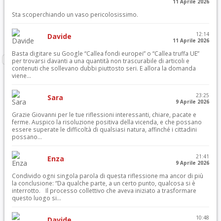
11 Aprile 2026
Sta scoperchiando un vaso pericolosissimo.
12:14
Davide
11 Aprile 2026
Basta digitare su Google “Callea fondi europei” o “Callea truffa UE”
per trovarsi davanti a una quantità non trascurabile di articoli e
contenuti che sollevano dubbi piuttosto seri. E allora la domanda
viene...
23:25
Sara
9 Aprile 2026
Grazie Giovanni per le tue riflessioni interessanti, chiare, pacate e
ferme. Auspico la risoluzione positiva della vicenda, e che possano
essere superate le difficoltà di qualsiasi natura, affinché i cittadini
possano...
21:41
Enza
9 Aprile 2026
Condivido ogni singola parola di questa riflessione ma ancor di più
la conclusione: “Da qualche parte, a un certo punto, qualcosa si è
interrotto. Il processo collettivo che aveva iniziato a trasformare
questo luogo si...
10:48
Davide