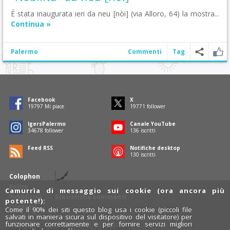
È stata inaugurata ieri da neu [nòi] (via Alloro, 64) la mostra...
Continua »
Palermo
Commenti
Tag
Facebook
X
19797
Mi piace
19771
follower
IgersPalermo
Canale YouTube
34678
follower
136
iscritti
Feed RSS
Notifiche desktop
130
iscritti
Colophon
Policy
Camurrìa di messaggio sui cookie (ora ancora più
Pubblicità
Statistiche commenti
potente!):
Contatti
Come il 90% dei siti questo blog usa i cookie (piccoli file
salvati in maniera sicura sul dispositivo del visitatore) per
funzionare correttamente e per fornire servizi migliori
Rosalio è il blog di Palermo