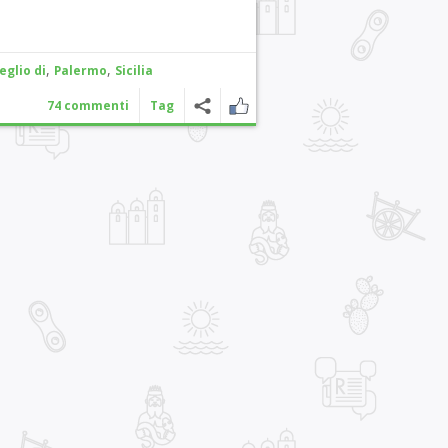
,
,
eglio di
Palermo
Sicilia
74 commenti
Tag