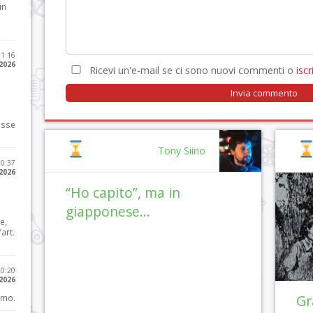
in
11:16
 2026
Ricevi un'e-mail se ci sono nuovi commenti o
iscri
osse
Tony Siino
10:37
 2026
“Ho capito”, ma in
giapponese…
e,
art.
20:20
 2026
Gr
imo.