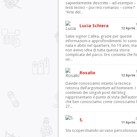
sapientemente descritte – ad esempio – 
testi tecnici – poi resi romanzo – come l’
“Arte del...
Lucia Schiera
12 Aprile
Salve signor Callea, grazie per queste
informazioni e approfondimenti. Io sono
nata e abito nel quartiere, ho 19 anni, ma
non avevo idea di tutta questa storia
complicata del parco. Ero convinta che f
un...
Rosalio
12 Aprile
Davide conosciamo intanto la tecnica
retorica dell’argomentum ad hominem. I
contenuti dei singoli post del blog
rappresentano il punto di vista dell’autor
che ben conosciamo come conosciamo l’
27...
S.
11 Aprile
Sta scoperchiando un vaso pericolosiss