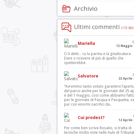
Archivio
Ultimi commenti
(172.602
Mariella
12 Maggio 
Ci li detti… cu lu parmu e la gnutticatura.
Dare o ricevere di più di quello che
spetterebbe.
Salvatore
22 Aprile
“Avremmo tanto voluto garantirvi l’apert
del parco anche per le giornate del 25 ap
e del 1 maggio, così come abbiamo fatt
per le giornate di Pasqua e Pasquetta, s
pur con enormi sacrifici da...
Cui prodest?
12 Aprile
Per come ben scrive Rosalio, si tratta di
tecniche molto note nelle Aule di Tribuna