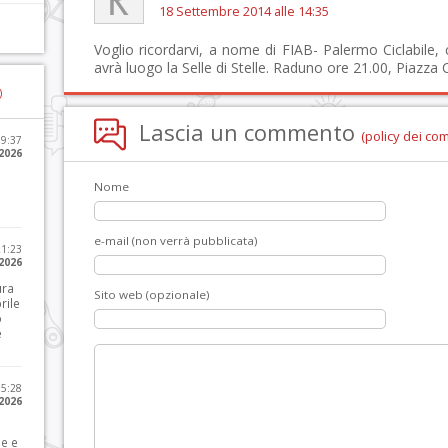
18 Settembre 2014 alle 14:35
Voglio ricordarvi, a nome di FIAB- Palermo Ciclabile,
avrà luogo la Selle di Stelle. Raduno ore 21.00, Piazza
)
Lascia un commento
(policy dei co
09:37
2026
Nome
e-mail (non verrà pubblicata)
21:23
 2026
ura
Sito web (opzionale)
rile
o
e
15:28
 2026
le e