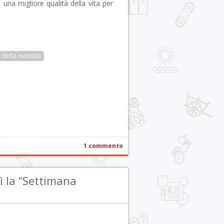
do una migliore qualità della vita per
della mobilità
r
pp
gram
ail
Condividi
1 commento
 la “Settimana