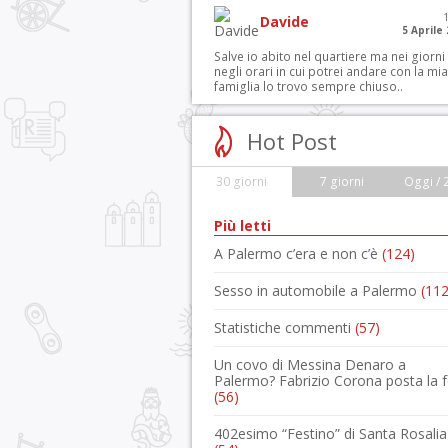
Davide
5 Aprile
Salve io abito nel quartiere ma nei giorni
negli orari in cui potrei andare con la mia
famiglia lo trovo sempre chiuso..
Hot Post
30 giorni
7 giorni
Oggi / 
Più letti
A Palermo c’era e non c’è
(124)
Sesso in automobile a Palermo
(112
Statistiche commenti
(57)
Un covo di Messina Denaro a
Palermo? Fabrizio Corona posta la 
(56)
402esimo “Festino” di Santa Rosalia