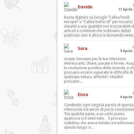
Davide
11 Aprile
Basta digitare su Google “Callea fondi
europei” o “Callea truffa UE” per trovarsi
davanti a una quantità non trascurabile d
articoli e contenuti che sollevano dubbi
piuttosto seri. E allora la domanda viene.
Sara
9 Aprile
Grazie Giovanni per le tue riflessioni
interessanti, chiare, pacate e ferme. Aus
la risoluzione positiva della vicenda, e c
possano essere superate le difficoltà di
qualsiasi natura, affinché i cittadini
possano...
Enza
9 Aprile
Condivido ogni singola parola di questa
riflessione ma ancor di più la conclusion
“Da qualche parte, a un certo punto,
qualcosa si è interrotto. Il processo
collettivo che aveva iniziato a trasformar
questo luogo si...