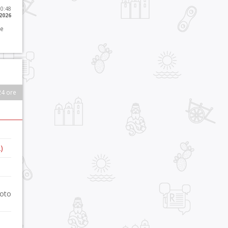
10:48
 2026
 e
24 ore
)
foto