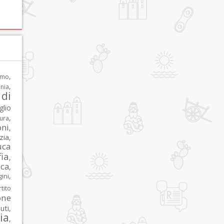
,
rmo
,
nia
di
glio
,
tura
oni
,
zia
,
uca
ia
,
ca
,
,
ni
tito
one
iuti
,
lia
,