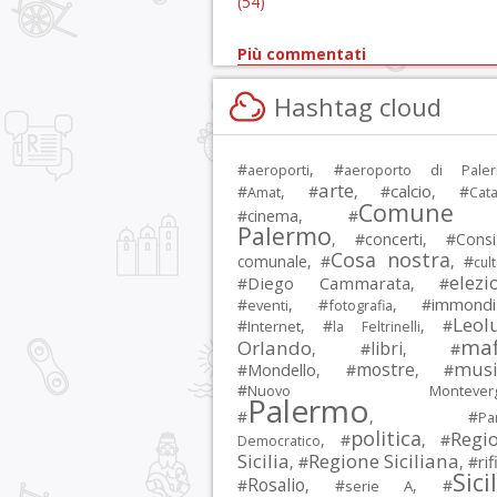
(54)
Più commentati
Hashtag cloud
#
, #
aeroporti
aeroporto di Pale
arte
calcio
#
, #
, #
, #
Amat
Cata
Comune 
#
cinema
, #
Palermo
, #
concerti
, #
Consi
Cosa nostra
comunale
, #
, #
cul
elezi
Diego Cammarata
#
, #
immondi
#
, #
, #
eventi
fotografia
Leol
#
, #
, #
Internet
la Feltrinelli
maf
Orlando
libri
, #
, #
musi
mostre
#
Mondello
, #
, #
#
Nuovo Montevergi
Palermo
#
, #
Par
politica
Regi
, #
, #
Democratico
Sicilia
Regione Siciliana
rif
, #
, #
Sici
Rosalio
#
, #
, #
serie A