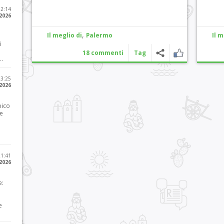
12:14
 2026
,
Il meglio di
Palermo
Il m
i
18 commenti
Tag
..
23:25
 2026
pico
he
21:41
 2026
e:
e