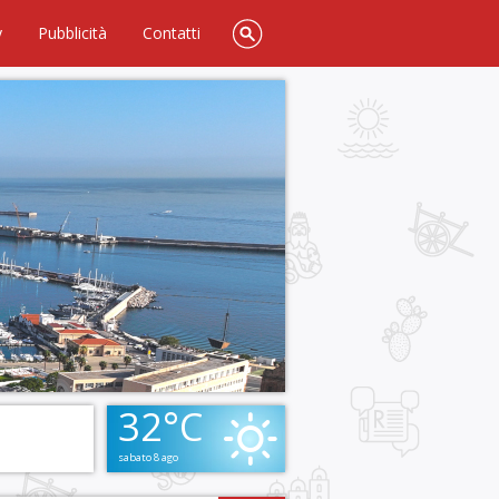
y
Pubblicità
Contatti
32°C
sabato 8 ago