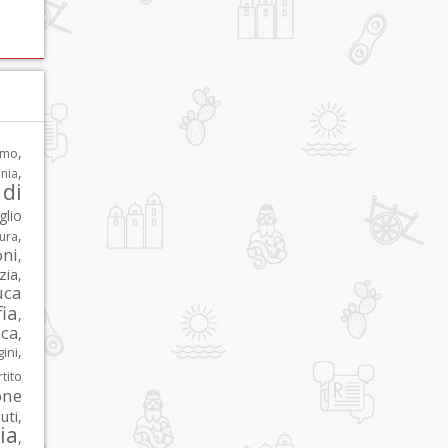
,
rmo
,
nia
di
glio
,
tura
oni
,
zia
,
uca
ia
,
ca
,
,
ni
tito
one
iuti
,
lia
,