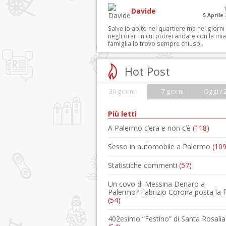
Davide
5 Aprile
Salve io abito nel quartiere ma nei giorni
negli orari in cui potrei andare con la mia
famiglia lo trovo sempre chiuso..
Hot Post
30 giorni
7 giorni
Oggi / 
Più letti
A Palermo c’era e non c’è
(118)
Sesso in automobile a Palermo
(109
Statistiche commenti
(57)
Un covo di Messina Denaro a
Palermo? Fabrizio Corona posta la 
(54)
402esimo “Festino” di Santa Rosalia