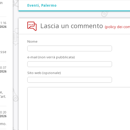
in
,
Eventi
Palermo
11:16
Lascia un commento
(policy dei co
 2026
Nome
osse
e-mail (non verrà pubblicata)
10:37
 2026
Sito web (opzionale)
e,
art.
20:20
 2026
imo.