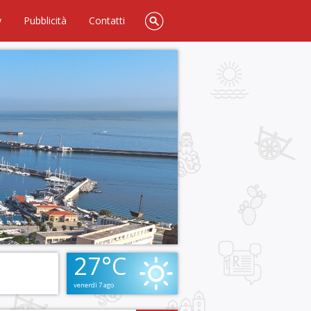
y
Pubblicità
Contatti
27°C
venerdì 7 ago