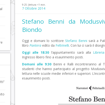
9:25 |
lettura <1 min.
7 Ottobre 2014
al
Stefano Benni da Modusviv
Biondo
Oggi e domani lo scrittore
Stefano Benni
sarà a Pal
re
libro
Pantera
edito da
Feltrinelli
. Con lui ci sarà il dise
Oggi alle 18:30
l’appuntamento sarà alla
Libreri
Ingresso libero fino a esaurimento posti.
Domani alle 9:30
Benni e Ralli incontreranno al 
studenti che hanno partecipato al progetto M
odusvi
lettura nelle scuole medie inferiori e superiori. L’incon
esaurimento posti.
ti”
ito