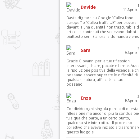
Davide
11 Aprile
Basta digitare su Google “Callea fondi
europei” o “Callea truffa UE” per trovarsi
davanti a una quantità non trascurabile d
articoli e contenuti che sollevano dubbi
piuttosto seri. E allora la domanda viene.
Sara
9 Aprile
Grazie Giovanni per le tue riflessioni
interessanti, chiare, pacate e ferme. Aus
la risoluzione positiva della vicenda, e c
possano essere superate le difficoltà di
qualsiasi natura, affinché i cittadini
possano...
Enza
9 Aprile
Condivido ogni singola parola di questa
riflessione ma ancor di più la conclusion
“Da qualche parte, a un certo punto,
qualcosa si è interrotto. Il processo
collettivo che aveva iniziato a trasformar
questo luogo si...