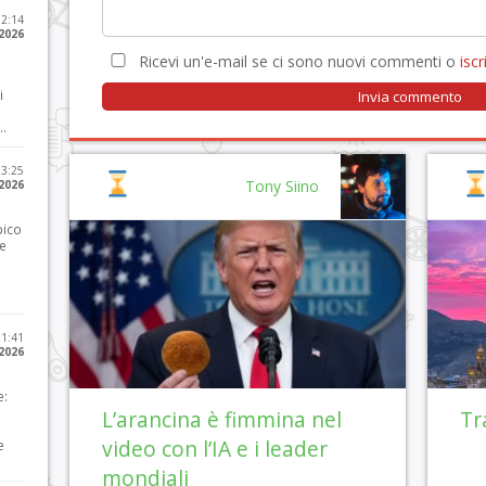
12:14
 2026
Ricevi un'e-mail se ci sono nuovi commenti o
iscri
i
..
23:25
Tony Siino
 2026
pico
he
21:41
 2026
e:
L’arancina è fimmina nel
Tr
video con l’IA e i leader
e
mondiali