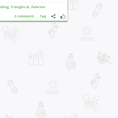
,
,
oblog
Il meglio di
Palermo
2 commenti
Tag