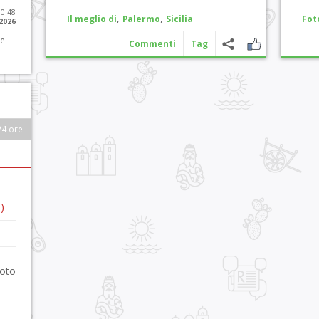
10:48
,
,
Il meglio di
Palermo
Sicilia
Fot
 2026
 e
Commenti
Tag
24 ore
)
foto