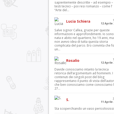
sapientemente descritte – ad esempio – 
testi tecnici – poi resi romanzo – come l’
“Arte del...
Lucia Schiera
12 Aprile
Salve signor Callea, grazie per queste
informazioni e approfondimenti. Io sono
nata e abito nel quartiere, ho 19 anni, ma
non avevo idea di tutta questa storia
complicata del parco. Ero convinta che f
un...
Rosalio
12 Aprile
Davide conosciamo intanto la tecnica
retorica dell’argomentum ad hominem. I
contenuti dei singoli post del blog
rappresentano il punto di vista dell’autor
che ben conosciamo come conosciamo l’
27...
S.
11 Aprile
Sta scoperchiando un vaso pericolosiss