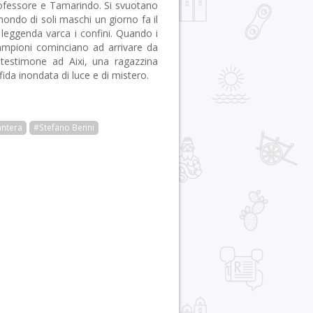
rofessore e Tamarindo. Si svuotano
 mondo di soli maschi un giorno fa il
a leggenda varca i confini. Quando i
ampioni cominciano ad arrivare da
 testimone ad Aixi, una ragazzina
da inondata di luce e di mistero.
ntera
#Stefano Benni
r
pp
gram
ail
Condividi