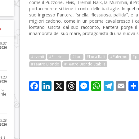
come il Puzzone, Elvis, Tremal-Naik, la Mummia, il P
portacenere e si tiene il conto delle battaglie. In quel
suo ingresso Pantera, “snella, flessuosa, pallida”, e l
migliori cadono, come in un poema cavalleresco i c
lontano. Uscita dal suo racconto, Pantera porge il
)
innamorata del suo mare, protagonista di una nuova sfi
09:37
2026
#eventi
#Feltrinelli
#libri
#Luca Ralli
#Palermo
#pa
#Teatro Biondo
#Teatro Biondo Stabile
21:23
 2026
Facebook
LinkedIn
X
Threads
Messenge
WhatsA
Tele
Em
ura
rile
o
e
15:28
 2026
le e