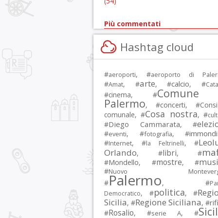
(54)
Più commentati
Hashtag cloud
#
, #
aeroporti
aeroporto di Pale
arte
calcio
#
, #
, #
, #
Amat
Cata
Comune 
#
cinema
, #
Palermo
, #
concerti
, #
Consi
Cosa nostra
comunale
, #
, #
cul
elezi
Diego Cammarata
#
, #
immondi
#
, #
, #
eventi
fotografia
Leol
#
, #
, #
Internet
la Feltrinelli
maf
Orlando
libri
, #
, #
musi
mostre
#
Mondello
, #
, #
#
Nuovo Montevergi
Palermo
#
, #
Par
politica
Regi
, #
, #
Democratico
Sicilia
Regione Siciliana
rif
, #
, #
Sici
Rosalio
#
, #
, #
serie A