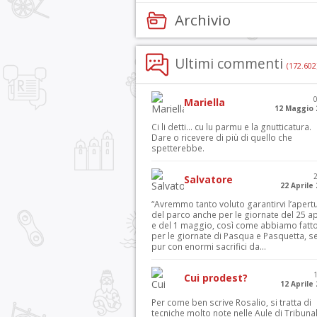
Archivio
Ultimi commenti
(172.602
Mariella
12 Maggio 
Ci li detti… cu lu parmu e la gnutticatura.
Dare o ricevere di più di quello che
spetterebbe.
Salvatore
22 Aprile
“Avremmo tanto voluto garantirvi l’apert
del parco anche per le giornate del 25 ap
e del 1 maggio, così come abbiamo fatt
per le giornate di Pasqua e Pasquetta, s
pur con enormi sacrifici da...
Cui prodest?
12 Aprile
Per come ben scrive Rosalio, si tratta di
tecniche molto note nelle Aule di Tribuna