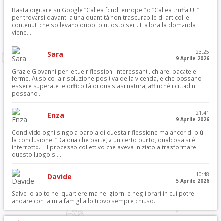
Basta digitare su Google “Callea fondi europei” o “Callea truffa UE”
per trovarsi davanti a una quantità non trascurabile di articoli e
contenuti che sollevano dubbi piuttosto seri. E allora la domanda
viene...
23:25
Sara
9 Aprile 2026
Grazie Giovanni per le tue riflessioni interessanti, chiare, pacate e
ferme. Auspico la risoluzione positiva della vicenda, e che possano
essere superate le difficoltà di qualsiasi natura, affinché i cittadini
possano...
21:41
Enza
9 Aprile 2026
Condivido ogni singola parola di questa riflessione ma ancor di più
la conclusione: “Da qualche parte, a un certo punto, qualcosa si è
interrotto. Il processo collettivo che aveva iniziato a trasformare
questo luogo si...
10:48
Davide
5 Aprile 2026
Salve io abito nel quartiere ma nei giorni e negli orari in cui potrei
andare con la mia famiglia lo trovo sempre chiuso..