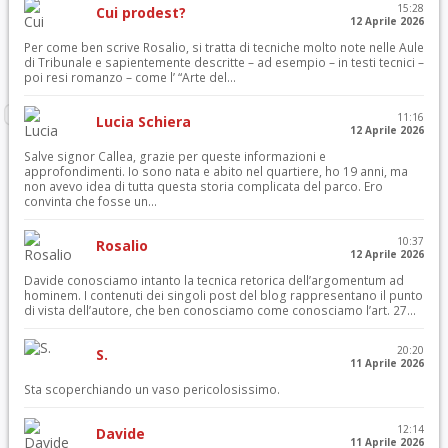
15:28
Cui prodest?
12 Aprile 2026
Per come ben scrive Rosalio, si tratta di tecniche molto note nelle Aule
di Tribunale e sapientemente descritte – ad esempio – in testi tecnici –
poi resi romanzo – come l’ “Arte del...
11:16
Lucia Schiera
12 Aprile 2026
Salve signor Callea, grazie per queste informazioni e
approfondimenti. Io sono nata e abito nel quartiere, ho 19 anni, ma
non avevo idea di tutta questa storia complicata del parco. Ero
convinta che fosse un...
10:37
Rosalio
12 Aprile 2026
Davide conosciamo intanto la tecnica retorica dell’argomentum ad
hominem. I contenuti dei singoli post del blog rappresentano il punto
di vista dell’autore, che ben conosciamo come conosciamo l’art. 27...
20:20
S.
11 Aprile 2026
Sta scoperchiando un vaso pericolosissimo.
12:14
Davide
11 Aprile 2026