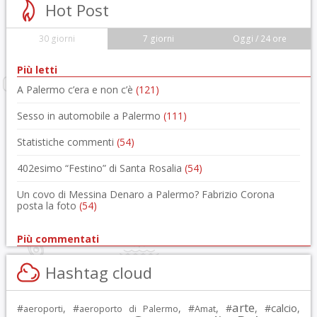
Hot Post
30 giorni
7 giorni
Oggi / 24 ore
Più letti
A Palermo c’era e non c’è
(121)
Sesso in automobile a Palermo
(111)
Statistiche commenti
(54)
402esimo “Festino” di Santa Rosalia
(54)
Un covo di Messina Denaro a Palermo? Fabrizio Corona
posta la foto
(54)
Più commentati
Hashtag cloud
arte
calcio
#
, #
, #
, #
, #
,
aeroporti
aeroporto di Palermo
Amat