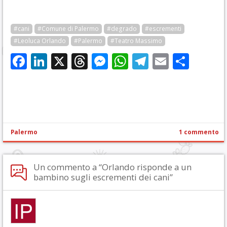
#cani
#Comune di Palermo
#degrado
#escrementi
#Leoluca Orlando
#Palermo
#Teatro Massimo
Facebook
LinkedIn
X
Threads
Messenger
WhatsApp
Telegram
Email
Cond
Palermo
1 commento
Un commento a “Orlando risponde a un
bambino sugli escrementi dei cani”