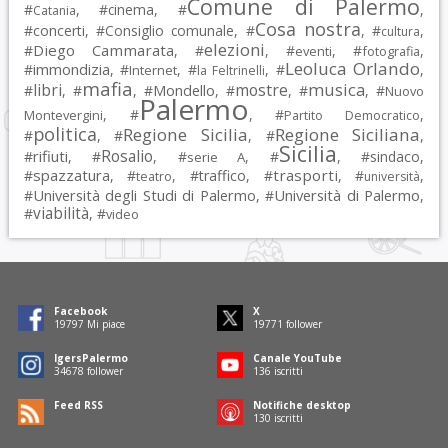
Comune di Palermo
#
, #
cinema
, #
,
Catania
Cosa nostra
#
concerti
, #
Consiglio comunale
, #
, #
,
cultura
elezioni
Diego Cammarata
#
, #
, #
, #
,
eventi
fotografia
Leoluca Orlando
immondizia
#
, #
, #
, #
,
Internet
la Feltrinelli
mafia
musica
libri
mostre
#
, #
, #
Mondello
, #
, #
, #
Nuovo
Palermo
, #
, #
,
Montevergini
Partito Democratico
politica
Regione Sicilia
Regione Siciliana
#
, #
, #
,
Sicilia
Rosalio
rifiuti
#
, #
, #
, #
, #
sindaco
,
serie A
spazzatura
trasporti
#
, #
, #
traffico
, #
, #
,
teatro
università
Università degli Studi di Palermo
Università di Palermo
#
, #
,
viabilità
#
, #
video
Facebook
X
19797
Mi piace
19771
follower
IgersPalermo
Canale YouTube
34678
follower
136
iscritti
Feed RSS
Notifiche desktop
130
iscritti