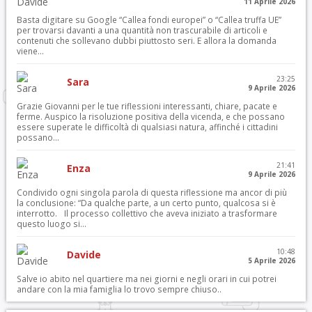
11 Aprile 2026
Basta digitare su Google “Callea fondi europei” o “Callea truffa UE”
per trovarsi davanti a una quantità non trascurabile di articoli e
contenuti che sollevano dubbi piuttosto seri. E allora la domanda
viene...
23:25
Sara
9 Aprile 2026
Grazie Giovanni per le tue riflessioni interessanti, chiare, pacate e
ferme. Auspico la risoluzione positiva della vicenda, e che possano
essere superate le difficoltà di qualsiasi natura, affinché i cittadini
possano...
21:41
Enza
9 Aprile 2026
Condivido ogni singola parola di questa riflessione ma ancor di più
la conclusione: “Da qualche parte, a un certo punto, qualcosa si è
interrotto. Il processo collettivo che aveva iniziato a trasformare
questo luogo si...
10:48
Davide
5 Aprile 2026
Salve io abito nel quartiere ma nei giorni e negli orari in cui potrei
andare con la mia famiglia lo trovo sempre chiuso..