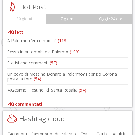
Hot Post
30 giorni
7 giorni
Oggi / 24 ore
Più letti
A Palermo c’era e non c’è
(118)
Sesso in automobile a Palermo
(109)
Statistiche commenti
(57)
Un covo di Messina Denaro a Palermo? Fabrizio Corona
posta la foto
(54)
402esimo “Festino” di Santa Rosalia
(54)
Più commentati
Hashtag cloud
arte
calcio
#
, #
, #
, #
, #
,
aeroporti
aeroporto di Palermo
Amat