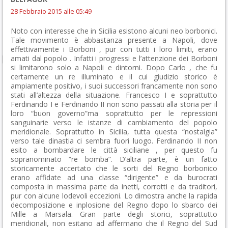
28 Febbraio 2015 alle 05:49
Noto con interesse che in Sicilia esistono alcuni neo borbonici.
Tale movimento è abbastanza presente a Napoli, dove
effettivamente i Borboni , pur con tutti i loro limiti, erano
amati dal popolo . Infatti i progressi e l’attenzione dei Borboni
si limitarono solo a Napoli e dintorni. Dopo Carlo , che fu
certamente un re illuminato e il cui giudizio storico è
ampiamente positivo, i suoi successori francamente non sono
stati all’altezza della situazione. Francesco I e soprattutto
Ferdinando I e Ferdinando II non sono passati alla storia per il
loro “buon governo”ma soprattutto per le repressioni
sanguinarie verso le istanze di cambiamento del popolo
meridionale. Soprattutto in Sicilia, tutta questa “nostalgia”
verso tale dinastia ci sembra fuori luogo. Ferdinando II non
esito a bombardare le città siciliane , per questo fu
sopranominato “re bomba”. D’altra parte, è un fatto
storicamente accertato che le sorti del Regno borbonico
erano affidate ad una classe “dirigente” e da burocrati
composta in massima parte da inetti, corrotti e da traditori,
pur con alcune lodevoli eccezioni. Lo dimostra anche la rapida
decomposizione e inplosione del Regno dopo lo sbarco dei
Mille a Marsala. Gran parte degli storici, soprattutto
meridionali, non esitano ad affermano che il Regno del Sud