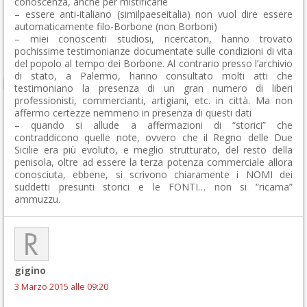
conoscenza, anche per mistificarle
– essere anti-italiano (similpaeseitalia) non vuol dire essere
automaticamente filo-Borbone (non Borboni)
– miei conoscenti studiosi, ricercatori, hanno trovato
pochissime testimonianze documentate sulle condizioni di vita
del popolo al tempo dei Borbone. Al contrario presso l’archivio
di stato, a Palermo, hanno consultato molti atti che
testimoniano la presenza di un gran numero di liberi
professionisti, commercianti, artigiani, etc. in città. Ma non
affermo certezze nemmeno in presenza di questi dati
– quando si allude a affermazioni di “storici” che
contraddicono quelle note, ovvero che il Regno delle Due
Sicilie era più evoluto, e meglio strutturato, del resto della
penisola, oltre ad essere la terza potenza commerciale allora
conosciuta, ebbene, si scrivono chiaramente i NOMI dei
suddetti presunti storici e le FONTI… non si “ricama”
ammuzzu.
gigino
3 Marzo 2015 alle 09:20