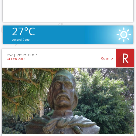
27°C
venerdì 7 ago
2:52 |
lettura <1 min.
Rosalio
24 Feb 2015