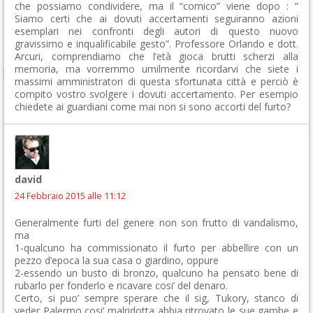
che possiamo condividere, ma il “comico” viene dopo : ”
Siamo certi che ai dovuti accertamenti seguiranno azioni
esemplari nei confronti degli autori di questo nuovo
gravissimo e inqualificabile gesto”. Professore Orlando e dott.
Arcuri, comprendiamo che l’età gioca brutti scherzi alla
memoria, ma vorremmo umilmente ricordarvi che siete i
massimi amministratori di questa sfortunata città e perciò è
compito vostro svolgere i dovuti accertamento. Per esempio
chiedete ai guardiani come mai non si sono accorti del furto?
david
24 Febbraio 2015 alle 11:12
Generalmente furti del genere non son frutto di vandalismo,
ma
1-qualcuno ha commissionato il furto per abbellire con un
pezzo d’epoca la sua casa o giardino, oppure
2-essendo un busto di bronzo, qualcuno ha pensato bene di
rubarlo per fonderlo e ricavare cosi’ del denaro.
Certo, si puo’ sempre sperare che il sig, Tukory, stanco di
veder Palermo cosi’ malridotta abbia ritrovato le sue gambe e