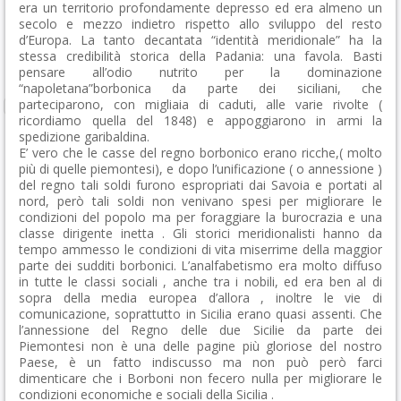
era un territorio profondamente depresso ed era almeno un
secolo e mezzo indietro rispetto allo sviluppo del resto
d’Europa. La tanto decantata “identità meridionale” ha la
stessa credibilità storica della Padania: una favola. Basti
pensare all’odio nutrito per la dominazione
“napoletana”borbonica da parte dei siciliani, che
parteciparono, con migliaia di caduti, alle varie rivolte (
ricordiamo quella del 1848) e appoggiarono in armi la
spedizione garibaldina.
E’ vero che le casse del regno borbonico erano ricche,( molto
più di quelle piemontesi), e dopo l’unificazione ( o annessione )
del regno tali soldi furono espropriati dai Savoia e portati al
nord, però tali soldi non venivano spesi per migliorare le
condizioni del popolo ma per foraggiare la burocrazia e una
classe dirigente inetta . Gli storici meridionalisti hanno da
tempo ammesso le condizioni di vita miserrime della maggior
parte dei sudditi borbonici. L’analfabetismo era molto diffuso
in tutte le classi sociali , anche tra i nobili, ed era ben al di
sopra della media europea d’allora , inoltre le vie di
comunicazione, soprattutto in Sicilia erano quasi assenti. Che
l’annessione del Regno delle due Sicilie da parte dei
Piemontesi non è una delle pagine più gloriose del nostro
Paese, è un fatto indiscusso ma non può però farci
dimenticare che i Borboni non fecero nulla per migliorare le
condizioni economiche e sociali della Sicilia .