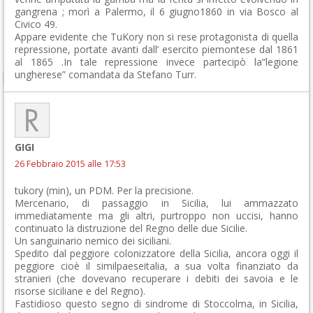
gangrena ; morì a Palermo, il 6 giugno1860 in via Bosco al
Civico 49.
Appare evidente che TuKory non si rese protagonista di quella
repressione, portate avanti dall’ esercito piemontese dal 1861
al 1865 .In tale repressione invece partecipò la“legione
ungherese” comandata da Stefano Turr.
GIGI
26 Febbraio 2015 alle 17:53
tukory (min), un PDM. Per la precisione.
Mercenario, di passaggio in Sicilia, lui ammazzato
immediatamente ma gli altri, purtroppo non uccisi, hanno
continuato la distruzione del Regno delle due Sicilie.
Un sanguinario nemico dei siciliani.
Spedito dal peggiore colonizzatore della Sicilia, ancora oggi il
peggiore cioè il similpaeseitalia, a sua volta finanziato da
stranieri (che dovevano recuperare i debiti dei savoia e le
risorse siciliane e del Regno).
Fastidioso questo segno di sindrome di Stoccolma, in Sicilia,