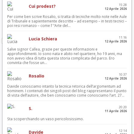
15:28
Cui prodest?
12 Aprile 2026
Per come ben scrive Rosalio, si tratta di tecniche molto note nelle Aule
di Tribunale e sapientemente descritte – ad esempio – in testi tecnici –
poi resi romanzo – come l’ “Arte del...
11:16
Lucia Schiera
12 Aprile 2026
Salve signor Callea, grazie per queste informazioni e
approfondimenti. Io sono nata e abito nel quartiere, ho 19 anni, ma
non avevo idea di tutta questa storia complicata del parco. Ero
convinta che fosse un...
10:37
Rosalio
12 Aprile 2026
Davide conosciamo intanto la tecnica retorica dell’argomentum ad
hominem. I contenuti dei singoli post del blog rappresentano il punto
di vista dell’autore, che ben conosciamo come conosciamo l’art. 27...
20:20
S.
11 Aprile 2026
Sta scoperchiando un vaso pericolosissimo.
12:14
Davide