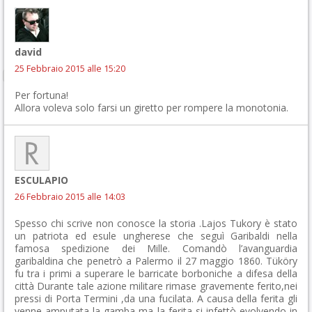
david
25 Febbraio 2015 alle 15:20
Per fortuna!
Allora voleva solo farsi un giretto per rompere la monotonia.
ESCULAPIO
26 Febbraio 2015 alle 14:03
Spesso chi scrive non conosce la storia .Lajos Tukory è stato
un patriota ed esule ungherese che seguì Garibaldi nella
famosa spedizione dei Mille. Comandò l’avanguardia
garibaldina che penetrò a Palermo il 27 maggio 1860. Tüköry
fu tra i primi a superare le barricate borboniche a difesa della
città Durante tale azione militare rimase gravemente ferito,nei
pressi di Porta Termini ,da una fucilata. A causa della ferita gli
venne amputata la gamba ma la ferita si infettò evolvendo in