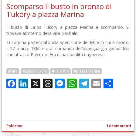
Scomparso il busto in bronzo di
Tuköry a piazza Marina
Il busto di Lajos Tüköry a piazza Marina è scomparso. Si
trovava all’interno della villa Garibaldi.
Tüköry ha partecipato alla spedizione dei Mille in cui è morto.
Il 27 marzo 1860 era al comando dell’avanguargia garibaldina
che attaccò Palermo. Era di nazionalità ungherese.
#furti
#Lajos Tüköry
#Palermo
#piazza Marina
Facebook
LinkedIn
X
Threads
Messenger
WhatsApp
Telegram
Email
Cond
Palermo
14 commenti