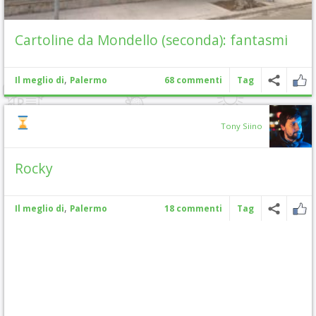
Cartoline da Mondello (seconda): fantasmi
,
Il meglio di
Palermo
68 commenti
Tag
Tony Siino
Rocky
,
Il meglio di
Palermo
18 commenti
Tag