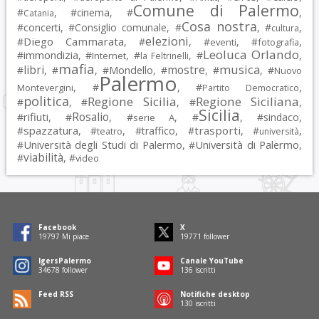
Comune di Palermo
#
, #
cinema
, #
,
Catania
Cosa nostra
#
concerti
, #
Consiglio comunale
, #
, #
,
cultura
elezioni
Diego Cammarata
#
, #
, #
, #
,
eventi
fotografia
Leoluca Orlando
immondizia
#
, #
, #
, #
,
Internet
la Feltrinelli
mafia
musica
libri
mostre
#
, #
, #
Mondello
, #
, #
, #
Nuovo
Palermo
, #
, #
,
Montevergini
Partito Democratico
politica
Regione Sicilia
Regione Siciliana
#
, #
, #
,
Sicilia
Rosalio
rifiuti
#
, #
, #
, #
, #
sindaco
,
serie A
spazzatura
trasporti
#
, #
, #
traffico
, #
, #
,
teatro
università
Università degli Studi di Palermo
Università di Palermo
#
, #
,
viabilità
#
, #
video
Facebook
X
19797
Mi piace
19771
follower
IgersPalermo
Canale YouTube
34678
follower
136
iscritti
Feed RSS
Notifiche desktop
130
iscritti