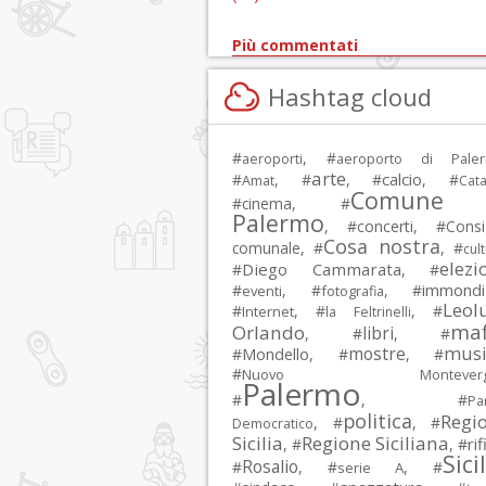
Più commentati
Hashtag cloud
#
, #
aeroporti
aeroporto di Pale
arte
calcio
#
, #
, #
, #
Amat
Cata
Comune 
#
cinema
, #
Palermo
, #
concerti
, #
Consi
Cosa nostra
comunale
, #
, #
cul
elezi
Diego Cammarata
#
, #
immondi
#
, #
, #
eventi
fotografia
Leol
#
, #
, #
Internet
la Feltrinelli
maf
Orlando
libri
, #
, #
musi
mostre
#
Mondello
, #
, #
#
Nuovo Montevergi
Palermo
#
, #
Par
politica
Regi
, #
, #
Democratico
Sicilia
Regione Siciliana
rif
, #
, #
Sici
Rosalio
#
, #
, #
serie A