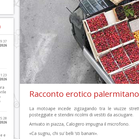
)
09:37
2026
21:23
 2026
ura
Racconto erotico palermitano
rile
o
e
La motoape incede zigzagando tra le viuzze stret
posteggiate e stendini ricolmi di vestiti da asciugare.
15:28
 2026
Arrivato in piazza, Calogero impugna il microfono.
«Ca sugnu, chi su’ belli ‘sti banani».
le e