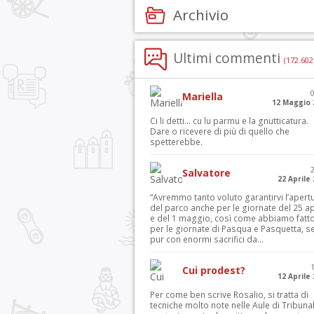
Archivio
Ultimi commenti
(172.602
Mariella
12 Maggio 
Ci li detti… cu lu parmu e la gnutticatura.
Dare o ricevere di più di quello che
spetterebbe.
Salvatore
22 Aprile
“Avremmo tanto voluto garantirvi l’apert
del parco anche per le giornate del 25 ap
e del 1 maggio, così come abbiamo fatt
per le giornate di Pasqua e Pasquetta, s
pur con enormi sacrifici da...
Cui prodest?
12 Aprile
Per come ben scrive Rosalio, si tratta di
tecniche molto note nelle Aule di Tribuna