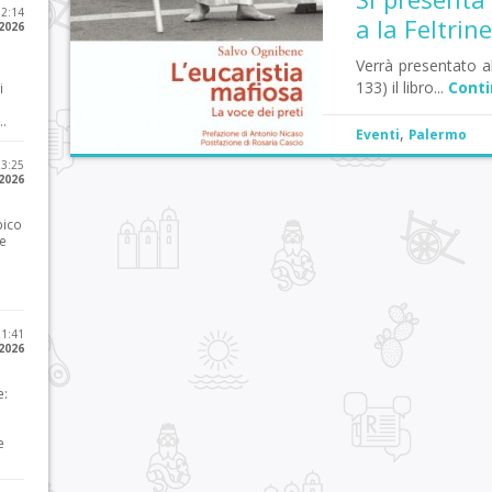
12:14
a la Feltrine
 2026
Verrà presentato all
133) il libro...
Conti
i
..
,
Eventi
Palermo
23:25
 2026
pico
he
21:41
 2026
e:
e