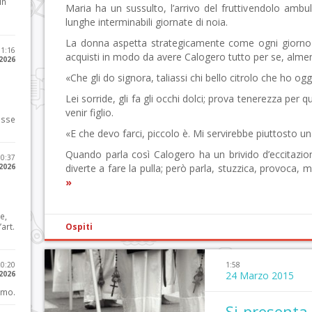
in
Maria ha un sussulto, l’arrivo del fruttivendolo am
lunghe interminabili giornate di noia.
La donna aspetta strategicamente come ogni giorno 
11:16
acquisti in modo da avere Calogero tutto per se, al
 2026
«Che gli do signora, taliassi chi bello citrolo che ho ogg
Lei sorride, gli fa gli occhi dolci; prova tenerezza per 
venir figlio.
osse
«E che devo farci, piccolo è. Mi servirebbe piuttosto u
Quando parla così Calogero ha un brivido d’eccitazion
10:37
 2026
diverte a fare la pulla; però parla, stuzzica, provoca, m
»
e,
art.
Ospiti
20:20
1:58
 2026
24 Marzo 2015
imo.
Si presenta 