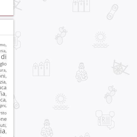
,
rmo
,
nia
di
glio
,
tura
oni
,
zia
,
uca
ia
,
ca
,
,
ni
tito
one
iuti
,
lia
,