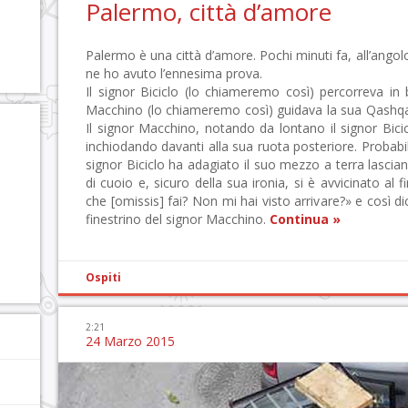
Palermo, città d’amore
Palermo è una città d’amore. Pochi minuti fa, all’angolo 
ne ho avuto l’ennesima prova.
Il signor Biciclo (lo chiameremo così) percorreva in b
Macchino (lo chiameremo così) guidava la sua Qashqai 
Il signor Macchino, notando da lontano il signor Bici
inchiodando davanti alla sua ruota posteriore. Probabi
signor Biciclo ha adagiato il suo mezzo a terra lascia
di cuoio e, sicuro della sua ironia, si è avvicinato al
che [omissis] fai? Non mi hai visto arrivare?» e così 
finestrino del signor Macchino.
Continua »
Ospiti
2:21
24 Marzo 2015