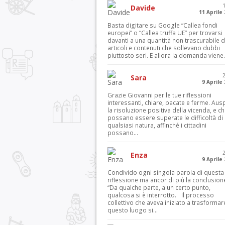
Davide
11 Aprile
Basta digitare su Google “Callea fondi
europei” o “Callea truffa UE” per trovarsi
davanti a una quantità non trascurabile d
articoli e contenuti che sollevano dubbi
piuttosto seri. E allora la domanda viene.
Sara
9 Aprile
Grazie Giovanni per le tue riflessioni
interessanti, chiare, pacate e ferme. Aus
la risoluzione positiva della vicenda, e c
possano essere superate le difficoltà di
qualsiasi natura, affinché i cittadini
possano...
Enza
9 Aprile
Condivido ogni singola parola di questa
riflessione ma ancor di più la conclusion
“Da qualche parte, a un certo punto,
qualcosa si è interrotto. Il processo
collettivo che aveva iniziato a trasformar
questo luogo si...