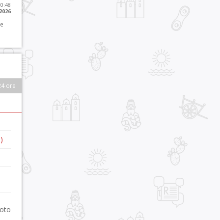
10:48
 2026
 e
24 ore
)
foto