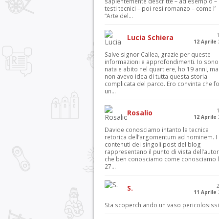
sapientemente descritte – ad esempio – 
testi tecnici – poi resi romanzo – come l’
“Arte del...
Lucia Schiera
12 Aprile
Salve signor Callea, grazie per queste
informazioni e approfondimenti. Io sono
nata e abito nel quartiere, ho 19 anni, ma
non avevo idea di tutta questa storia
complicata del parco. Ero convinta che f
un...
Rosalio
12 Aprile
Davide conosciamo intanto la tecnica
retorica dell’argomentum ad hominem. I
contenuti dei singoli post del blog
rappresentano il punto di vista dell’autor
che ben conosciamo come conosciamo l’
27...
S.
11 Aprile
Sta scoperchiando un vaso pericolosiss