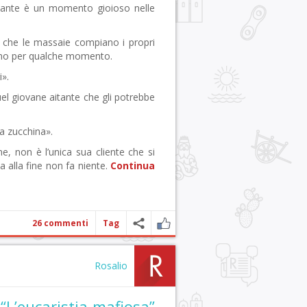
bulante è un momento gioioso nelle
che le massaie compiano i propri
meno per qualche momento.
i».
quel giovane aitante che gli potrebbe
na zucchina».
e, non è l’unica sua cliente che si
a alla fine non fa niente.
Continua
26 commenti
Tag
Rosalio
“L’eucaristia mafiosa”