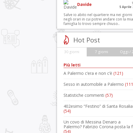
Davide
5 Aprile
Salve io abito nel quartiere ma nei giorni
negli orari in cui potrei andare con la mia
famiglia lo trovo sempre chiuso..
Hot Post
30 giorni
7 giorni
Oggi / 
Più letti
A Palermo c’era e non c’è
(121)
Sesso in automobile a Palermo
(111
Statistiche commenti
(57)
402esimo “Festino” di Santa Rosalia
(54)
Un covo di Messina Denaro a
Palermo? Fabrizio Corona posta la 
(54)