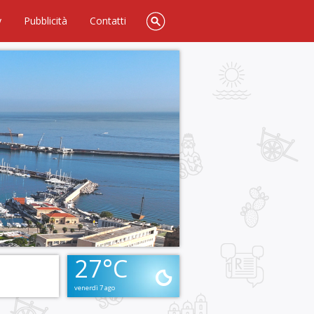
y
Pubblicità
Contatti
27°C
venerdì 7 ago