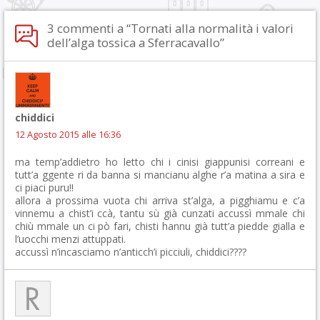
3 commenti a “Tornati alla normalità i valori
dell’alga tossica a Sferracavallo”
chiddici
12 Agosto 2015 alle 16:36
ma temp’addietro ho letto chi i cinisi giappunisi correani e
tutt’a ggente ri da banna si mancianu alghe r’a matina a sira e
ci piaci puru!!
allora a prossima vuota chi arriva st’alga, a pigghiamu e c’a
vinnemu a chist’i ccà, tantu sù già cunzati accussì mmale chi
chiù mmale un ci pò fari, chisti hannu già tutt’a piedde gialla e
l’uocchi menzi attuppati.
accussì n’incasciamo n’anticch’i picciuli, chiddici????