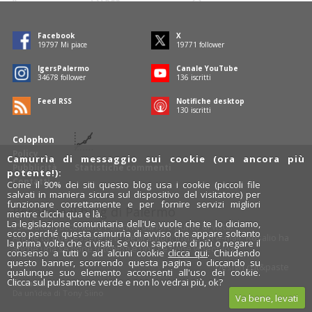
Facebook
X
19797
Mi piace
19771
follower
IgersPalermo
Canale YouTube
34678
follower
136
iscritti
Feed RSS
Notifiche desktop
130
iscritti
Colophon
Policy
Camurrìa di messaggio sui cookie (ora ancora più
Pubblicità
Statistiche commenti
potente!):
Contatti
Come il 90% dei siti questo blog usa i cookie (piccoli file
salvati in maniera sicura sul dispositivo del visitatore) per
funzionare correttamente e per fornire servizi migliori
Rosalio è il blog di Palermo
mentre clicchi qua e là.
La legislazione comunitaria dell'Ue vuole che te lo diciamo,
754 autori
raccontano Palermo dal loro punto di vista.
ecco perché questa camurrìa di avviso che appare soltanto
Anche tu puoi essere uno degli autori: inviaci un'
e-mail
. Rosalio ha
la prima volta che ci visiti. Se vuoi saperne di più o negare il
anche una sezione
fotoblog
e una sezione
videoblog
.
consenso a tutti o ad alcuni cookie
clicca qui
. Chiudendo
questo banner, scorrendo questa pagina o cliccando su
Design
cut&paste
qualunque suo elemento acconsenti all'uso dei cookie.
Clicca sul pulsantone verde e non lo vedrai più, ok?
Rosalio.it
Da un'idea di
Tony Siino
Va bene, levati
Segui Rosalio su
facebook
,
X
e
Instagram
x