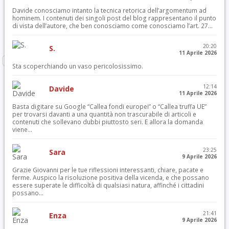
Davide conosciamo intanto la tecnica retorica dell’argomentum ad
hominem. I contenuti dei singoli post del blog rappresentano il punto
di vista dell’autore, che ben conosciamo come conosciamo l’art. 27...
20:20
S.
11 Aprile 2026
Sta scoperchiando un vaso pericolosissimo.
12:14
Davide
11 Aprile 2026
Basta digitare su Google “Callea fondi europei” o “Callea truffa UE”
per trovarsi davanti a una quantità non trascurabile di articoli e
contenuti che sollevano dubbi piuttosto seri. E allora la domanda
viene...
23:25
Sara
9 Aprile 2026
Grazie Giovanni per le tue riflessioni interessanti, chiare, pacate e
ferme. Auspico la risoluzione positiva della vicenda, e che possano
essere superate le difficoltà di qualsiasi natura, affinché i cittadini
possano...
21:41
Enza
9 Aprile 2026