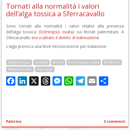
Tornati alla normalità i valori
dell’alga tossica a Sferracavallo
Sono tornati alla normalità i valori relativi alla presenza
dell’alga tossica (
Ostreopsis ovata
) sui litorali palermitani. A
Sferracavallo
era scattato il divieto di balneazione
.
L’alga provoca una lieve intossicazione per inalazione.
#alga tossica
#estate
#mare
#ostreopsis ovata
#Palermo
#Sferracavallo
#spiagge
Facebook
LinkedIn
X
Threads
Messenger
WhatsApp
Telegram
Email
Cond
Palermo
3 commenti