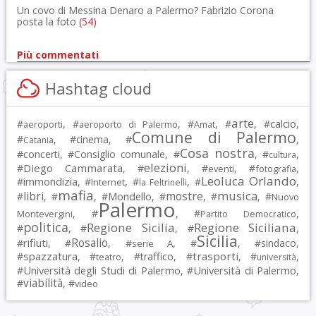
Un covo di Messina Denaro a Palermo? Fabrizio Corona
posta la foto
(54)
Più commentati
Hashtag cloud
arte
calcio
#
, #
, #
, #
, #
,
aeroporti
aeroporto di Palermo
Amat
Comune di Palermo
#
, #
cinema
, #
,
Catania
Cosa nostra
#
concerti
, #
Consiglio comunale
, #
, #
,
cultura
elezioni
Diego Cammarata
#
, #
, #
, #
,
eventi
fotografia
Leoluca Orlando
immondizia
#
, #
, #
, #
,
Internet
la Feltrinelli
mafia
musica
libri
mostre
#
, #
, #
Mondello
, #
, #
, #
Nuovo
Palermo
, #
, #
,
Montevergini
Partito Democratico
politica
Regione Sicilia
Regione Siciliana
#
, #
, #
,
Sicilia
Rosalio
rifiuti
#
, #
, #
, #
, #
sindaco
,
serie A
spazzatura
trasporti
#
, #
, #
traffico
, #
, #
,
teatro
università
Università degli Studi di Palermo
Università di Palermo
#
, #
,
viabilità
#
, #
video