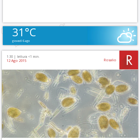
31°C
giovedì 6 ago
1:30 |
lettura <1 min.
Rosalio
12 Ago 2015