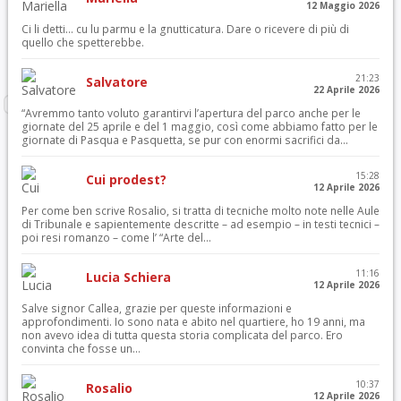
12 Maggio 2026
Ci li detti… cu lu parmu e la gnutticatura. Dare o ricevere di più di
quello che spetterebbe.
21:23
Salvatore
22 Aprile 2026
“Avremmo tanto voluto garantirvi l’apertura del parco anche per le
giornate del 25 aprile e del 1 maggio, così come abbiamo fatto per le
giornate di Pasqua e Pasquetta, se pur con enormi sacrifici da...
15:28
Cui prodest?
12 Aprile 2026
Per come ben scrive Rosalio, si tratta di tecniche molto note nelle Aule
di Tribunale e sapientemente descritte – ad esempio – in testi tecnici –
poi resi romanzo – come l’ “Arte del...
11:16
Lucia Schiera
12 Aprile 2026
Salve signor Callea, grazie per queste informazioni e
approfondimenti. Io sono nata e abito nel quartiere, ho 19 anni, ma
non avevo idea di tutta questa storia complicata del parco. Ero
convinta che fosse un...
10:37
Rosalio
12 Aprile 2026