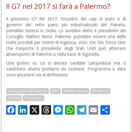
Il G7 nel 2017 si farà a Palermo?
Il prossimo G7 del 2017, l’incontro dei capi di stato e di
governo dei sette paesi più industrializzati del Pianeta,
potrebbe tenersi in Sicilia. Lo avrebbe detto il presidente del
Consiglio Matteo Renzi. Palermo potrebbe essere una delle
mete possibili per motivi di logistica, visto che l’Air Force One
che trasporta il presidente degli Stati Uniti può atterrare
all’aeroporto di Palermo o nella base di Sigonella.
Una ipotesi su cui si discute sarebbe Lampedusa ma ci
sarebbero diversi problemi da risolvere. Programma e date
sono ancora in via di definizione.
#aeroporto di Palermo
#G7
#Matteo Renzi
#Palermo
#Sicilia
#Sigonella
Facebook
LinkedIn
X
Threads
Messenger
WhatsApp
Telegram
Email
Cond