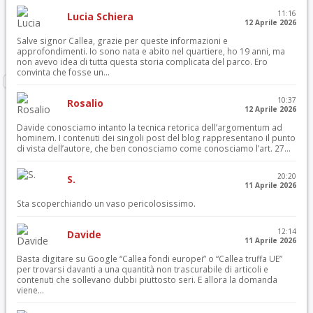
11:16
Lucia Schiera
12 Aprile 2026
Salve signor Callea, grazie per queste informazioni e
approfondimenti. Io sono nata e abito nel quartiere, ho 19 anni, ma
non avevo idea di tutta questa storia complicata del parco. Ero
convinta che fosse un...
10:37
Rosalio
12 Aprile 2026
Davide conosciamo intanto la tecnica retorica dell’argomentum ad
hominem. I contenuti dei singoli post del blog rappresentano il punto
di vista dell’autore, che ben conosciamo come conosciamo l’art. 27...
20:20
S.
11 Aprile 2026
Sta scoperchiando un vaso pericolosissimo.
12:14
Davide
11 Aprile 2026
Basta digitare su Google “Callea fondi europei” o “Callea truffa UE”
per trovarsi davanti a una quantità non trascurabile di articoli e
contenuti che sollevano dubbi piuttosto seri. E allora la domanda
viene...