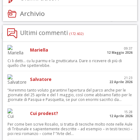
Archivio
Ultimi commenti
(172.602)
09:37
Mariella
12 Maggio 2026
Ci li detti… cu lu parmu e la gnutticatura. Dare o ricevere di più di
quello che spetterebbe.
21:23
Salvatore
22 Aprile 2026
“Avremmo tanto voluto garantirvi l’apertura del parco anche per le
giornate del 25 aprile e del 1 maggio, così come abbiamo fatto per le
giornate di Pasqua e Pasquetta, se pur con enormi sacrifici da...
15:28
Cui prodest?
12 Aprile 2026
Per come ben scrive Rosalio, si tratta di tecniche molto note nelle Aule
di Tribunale e sapientemente descritte – ad esempio – in testi tecnici –
poi resi romanzo – come l’ “Arte del...