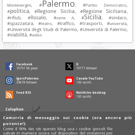
Palermo
, #
, #
,
Montevergini
Partito Democratico
politica
Regione Sicilia
Regione Siciliana
#
, #
, #
,
Sicilia
Rosalio
rifiuti
#
, #
, #
, #
, #
sindaco
,
serie A
spazzatura
trasporti
#
, #
, #
traffico
, #
, #
,
teatro
università
Università degli Studi di Palermo
Università di Palermo
#
, #
,
viabilità
#
, #
video
Facebook
X
19797
Mi piace
19771
follower
IgersPalermo
Canale YouTube
34678
follower
136
iscritti
Feed RSS
Notifiche desktop
130
iscritti
Colophon
Policy
Camurrìa di messaggio sui cookie (ora ancora più
Pubblicità
Statistiche commenti
potente!):
Contatti
Come il 90% dei siti questo blog usa i cookie (piccoli file
salvati in maniera sicura sul dispositivo del visitatore) per