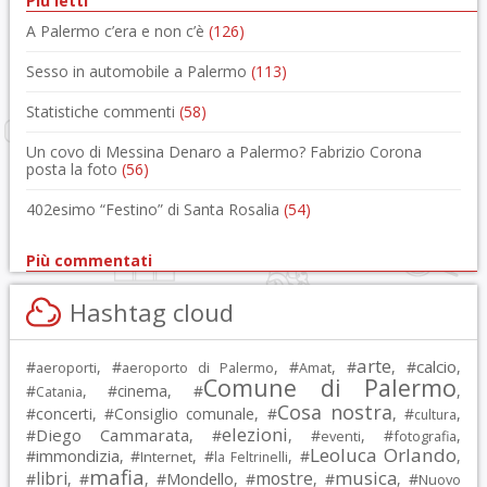
Più letti
A Palermo c’era e non c’è
(126)
Sesso in automobile a Palermo
(113)
Statistiche commenti
(58)
Un covo di Messina Denaro a Palermo? Fabrizio Corona
posta la foto
(56)
402esimo “Festino” di Santa Rosalia
(54)
Più commentati
Hashtag cloud
arte
calcio
#
, #
, #
, #
, #
,
aeroporti
aeroporto di Palermo
Amat
Comune di Palermo
#
, #
cinema
, #
,
Catania
Cosa nostra
#
concerti
, #
Consiglio comunale
, #
, #
,
cultura
elezioni
Diego Cammarata
#
, #
, #
, #
,
eventi
fotografia
Leoluca Orlando
immondizia
#
, #
, #
, #
,
Internet
la Feltrinelli
mafia
musica
libri
mostre
#
, #
, #
Mondello
, #
, #
, #
Nuovo