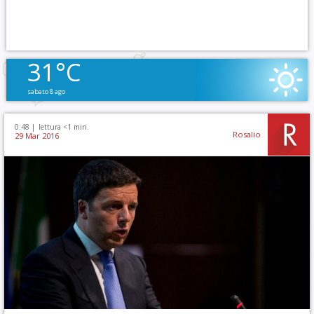
31°C
sabato 8 ago
0:48 |
lettura <1 min.
Rosalio
29 Mar 2016