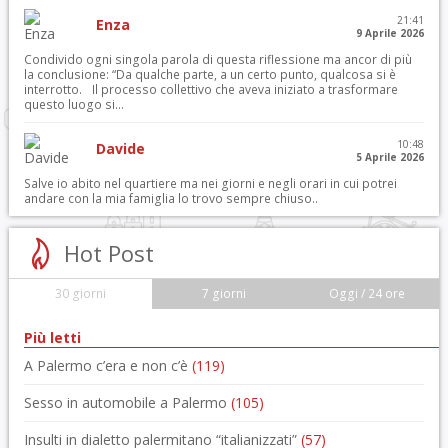
21:41
Enza
9 Aprile 2026
Condivido ogni singola parola di questa riflessione ma ancor di più
la conclusione: “Da qualche parte, a un certo punto, qualcosa si è
interrotto. Il processo collettivo che aveva iniziato a trasformare
questo luogo si...
10:48
Davide
5 Aprile 2026
Salve io abito nel quartiere ma nei giorni e negli orari in cui potrei
andare con la mia famiglia lo trovo sempre chiuso..
Hot Post
30 giorni
7 giorni
Oggi / 24 ore
Più letti
A Palermo c’era e non c’è
(119)
Sesso in automobile a Palermo
(105)
Insulti in dialetto palermitano “italianizzati”
(57)