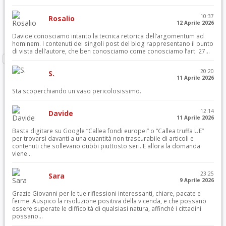
10:37
Rosalio
12 Aprile 2026
Davide conosciamo intanto la tecnica retorica dell’argomentum ad
hominem. I contenuti dei singoli post del blog rappresentano il punto
di vista dell’autore, che ben conosciamo come conosciamo l’art. 27...
20:20
S.
11 Aprile 2026
Sta scoperchiando un vaso pericolosissimo.
12:14
Davide
11 Aprile 2026
Basta digitare su Google “Callea fondi europei” o “Callea truffa UE”
per trovarsi davanti a una quantità non trascurabile di articoli e
contenuti che sollevano dubbi piuttosto seri. E allora la domanda
viene...
23:25
Sara
9 Aprile 2026
Grazie Giovanni per le tue riflessioni interessanti, chiare, pacate e
ferme. Auspico la risoluzione positiva della vicenda, e che possano
essere superate le difficoltà di qualsiasi natura, affinché i cittadini
possano...