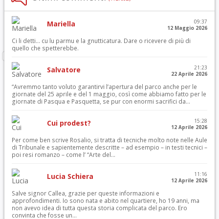
09:37
Mariella
12 Maggio 2026
Ci li detti… cu lu parmu e la gnutticatura. Dare o ricevere di più di
quello che spetterebbe.
21:23
Salvatore
22 Aprile 2026
“Avremmo tanto voluto garantirvi l’apertura del parco anche per le
giornate del 25 aprile e del 1 maggio, così come abbiamo fatto per le
giornate di Pasqua e Pasquetta, se pur con enormi sacrifici da...
15:28
Cui prodest?
12 Aprile 2026
Per come ben scrive Rosalio, si tratta di tecniche molto note nelle Aule
di Tribunale e sapientemente descritte – ad esempio – in testi tecnici –
poi resi romanzo – come l’ “Arte del...
11:16
Lucia Schiera
12 Aprile 2026
Salve signor Callea, grazie per queste informazioni e
approfondimenti. Io sono nata e abito nel quartiere, ho 19 anni, ma
non avevo idea di tutta questa storia complicata del parco. Ero
convinta che fosse un...