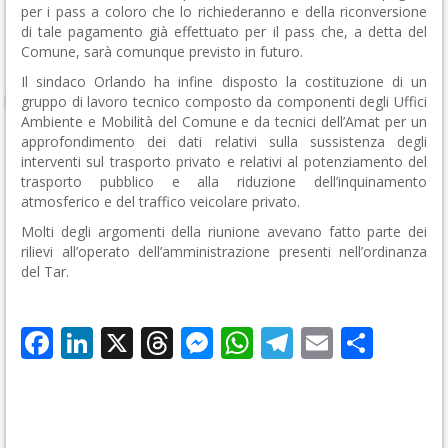
per i pass a coloro che lo richiederanno e della riconversione
di tale pagamento già effettuato per il pass che, a detta del
Comune, sarà comunque previsto in futuro.
Il sindaco Orlando ha infine disposto la costituzione di un
gruppo di lavoro tecnico composto da componenti degli Uffici
Ambiente e Mobilità del Comune e da tecnici dell’Amat per un
approfondimento dei dati relativi sulla sussistenza degli
interventi sul trasporto privato e relativi al potenziamento del
trasporto pubblico e alla riduzione dell’inquinamento
atmosferico e del traffico veicolare privato.
Molti degli argomenti della riunione avevano fatto parte dei
rilievi all’operato dell’amministrazione presenti nell’ordinanza
del Tar.
Facebook
LinkedIn
X
Threads
Messenger
WhatsApp
Telegram
Email
Cond