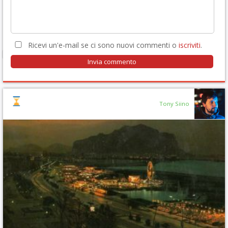
Ricevi un'e-mail se ci sono nuovi commenti o
iscriviti
.
Tony Siino