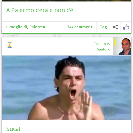
A Palermo c’era e non c’è
,
Il meglio di
Palermo
344 commenti
Tag
Tommaso
Santoro
Suca!