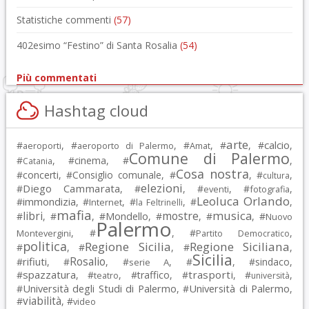
Statistiche commenti
(57)
402esimo “Festino” di Santa Rosalia
(54)
Più commentati
Hashtag cloud
arte
calcio
#
, #
, #
, #
, #
,
aeroporti
aeroporto di Palermo
Amat
Comune di Palermo
#
, #
cinema
, #
,
Catania
Cosa nostra
#
concerti
, #
Consiglio comunale
, #
, #
,
cultura
elezioni
Diego Cammarata
#
, #
, #
, #
,
eventi
fotografia
Leoluca Orlando
immondizia
#
, #
, #
, #
,
Internet
la Feltrinelli
mafia
musica
libri
mostre
#
, #
, #
Mondello
, #
, #
, #
Nuovo
Palermo
, #
, #
,
Montevergini
Partito Democratico
politica
Regione Sicilia
Regione Siciliana
#
, #
, #
,
Sicilia
Rosalio
rifiuti
#
, #
, #
, #
, #
sindaco
,
serie A
spazzatura
trasporti
#
, #
, #
traffico
, #
, #
,
teatro
università
Università degli Studi di Palermo
Università di Palermo
#
, #
,
viabilità
#
, #
video