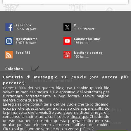
Facebook
X
19797
Mi piace
19771
follower
IgersPalermo
Canale YouTube
34678
follower
136
iscritti
Feed RSS
Notifiche desktop
130
iscritti
Colophon
Policy
Camurrìa di messaggio sui cookie (ora ancora più
Pubblicità
Statistiche commenti
potente!):
Contatti
Come il 90% dei siti questo blog usa i cookie (piccoli file
salvati in maniera sicura sul dispositivo del visitatore) per
funzionare correttamente e per fornire servizi migliori
Rosalio è il blog di Palermo
mentre clicchi qua e là.
La legislazione comunitaria dell'Ue vuole che te lo diciamo,
754 autori
raccontano Palermo dal loro punto di vista.
ecco perché questa camurrìa di avviso che appare soltanto
Anche tu puoi essere uno degli autori: inviaci un'
e-mail
. Rosalio ha
la prima volta che ci visiti. Se vuoi saperne di più o negare il
anche una sezione
fotoblog
e una sezione
videoblog
.
consenso a tutti o ad alcuni cookie
clicca qui
. Chiudendo
questo banner, scorrendo questa pagina o cliccando su
Design
cut&paste
qualunque suo elemento acconsenti all'uso dei cookie.
Clicca sul pulsantone verde e non lo vedrai più, ok?
Rosalio.it