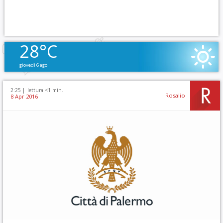
28°C
giovedì 6 ago
2:25 |
lettura <1 min.
Rosalio
8 Apr 2016