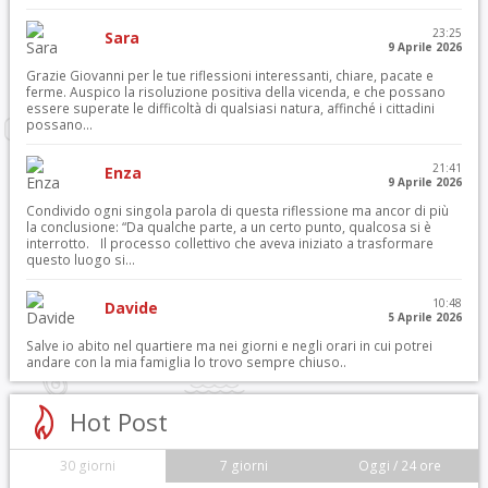
23:25
Sara
9 Aprile 2026
Grazie Giovanni per le tue riflessioni interessanti, chiare, pacate e
ferme. Auspico la risoluzione positiva della vicenda, e che possano
essere superate le difficoltà di qualsiasi natura, affinché i cittadini
possano...
21:41
Enza
9 Aprile 2026
Condivido ogni singola parola di questa riflessione ma ancor di più
la conclusione: “Da qualche parte, a un certo punto, qualcosa si è
interrotto. Il processo collettivo che aveva iniziato a trasformare
questo luogo si...
10:48
Davide
5 Aprile 2026
Salve io abito nel quartiere ma nei giorni e negli orari in cui potrei
andare con la mia famiglia lo trovo sempre chiuso..
Hot Post
30 giorni
7 giorni
Oggi / 24 ore