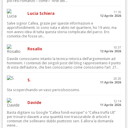
poi resi romanzo – come l’ “Arte del...
11:16
Lucia Schiera
12 Aprile 2026
Salve signor Callea, grazie per queste informazioni e
approfondimenti. Io sono nata e abito nel quartiere, ho 19 anni, ma
non avevo idea di tutta questa storia complicata del parco. Ero
convinta che fosse un...
10:37
Rosalio
12 Aprile 2026
Davide conosciamo intanto la tecnica retorica dell’argomentum ad
hominem. I contenuti dei singoli post del blog rappresentano il punto
di vista dell’autore, che ben conosciamo come conosciamo l’art. 27...
20:20
S.
11 Aprile 2026
Sta scoperchiando un vaso pericolosissimo.
12:14
Davide
11 Aprile 2026
Basta digitare su Google “Callea fondi europei” o “Callea truffa UE”
per trovarsi davanti a una quantità non trascurabile di articoli e
contenuti che sollevano dubbi piuttosto seri. E allora la domanda
viene...