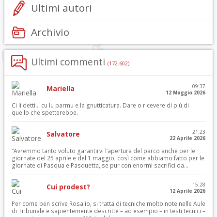
Ultimi autori
Archivio
Ultimi commenti
(172.602)
09:37
Mariella
12 Maggio 2026
Ci li detti… cu lu parmu e la gnutticatura. Dare o ricevere di più di
quello che spetterebbe.
21:23
Salvatore
22 Aprile 2026
“Avremmo tanto voluto garantirvi l’apertura del parco anche per le
giornate del 25 aprile e del 1 maggio, così come abbiamo fatto per le
giornate di Pasqua e Pasquetta, se pur con enormi sacrifici da...
15:28
Cui prodest?
12 Aprile 2026
Per come ben scrive Rosalio, si tratta di tecniche molto note nelle Aule
di Tribunale e sapientemente descritte – ad esempio – in testi tecnici –