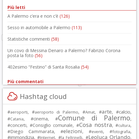
Più letti
A Palermo c’era e non c’è
(126)
Sesso in automobile a Palermo
(113)
Statistiche commenti
(58)
Un covo di Messina Denaro a Palermo? Fabrizio Corona
posta la foto
(56)
402esimo “Festino” di Santa Rosalia
(54)
Più commentati
Hashtag cloud
arte
calcio
#
, #
, #
, #
, #
,
aeroporti
aeroporto di Palermo
Amat
Comune di Palermo
#
, #
cinema
, #
,
Catania
Cosa nostra
#
concerti
, #
Consiglio comunale
, #
, #
,
cultura
elezioni
Diego Cammarata
#
, #
, #
, #
,
eventi
fotografia
Leoluca Orlando
immondizia
#
, #
, #
, #
,
Internet
la Feltrinelli