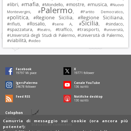
mafia
musica
libri
mostre
#
, #
, #
Mondello
, #
, #
, #
Nuovo
Palermo
, #
, #
,
Montevergini
Partito Democratico
politica
Regione Sicilia
Regione Siciliana
#
, #
, #
,
Sicilia
Rosalio
rifiuti
#
, #
, #
, #
, #
sindaco
,
serie A
spazzatura
trasporti
#
, #
, #
traffico
, #
, #
,
teatro
università
Università degli Studi di Palermo
Università di Palermo
#
, #
,
viabilità
#
, #
video
Facebook
X
19797
Mi piace
19771
follower
IgersPalermo
Canale YouTube
34678
follower
136
iscritti
Feed RSS
Notifiche desktop
130
iscritti
Colophon
Policy
Camurrìa di messaggio sui cookie (ora ancora più
Pubblicità
Statistiche commenti
potente!):
Contatti