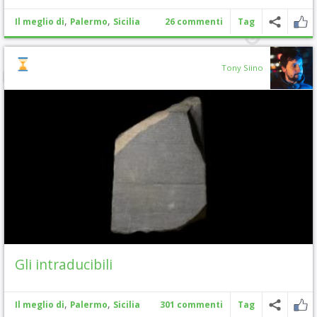
,
,
Il meglio di
Palermo
Sicilia
26 commenti
Tag
Tony Siino
Gli intraducibili
,
,
Il meglio di
Palermo
Sicilia
301 commenti
Tag