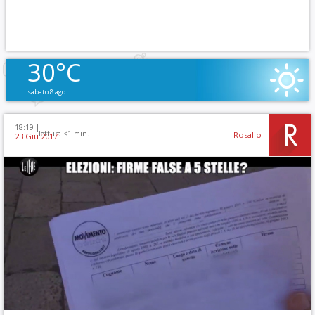
30°C
sabato 8 ago
18:19 |
lettura <1 min.
Rosalio
23 Giu 2017