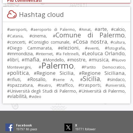
Più commentati
Hashtag cloud
arte
calcio
#
, #
, #
, #
, #
,
aeroporti
aeroporto di Palermo
Amat
Comune di Palermo
#
, #
cinema
, #
,
Catania
Cosa nostra
#
concerti
, #
Consiglio comunale
, #
, #
,
cultura
elezioni
Diego Cammarata
#
, #
, #
, #
,
eventi
fotografia
Leoluca Orlando
immondizia
#
, #
, #
, #
,
Internet
la Feltrinelli
mafia
musica
libri
mostre
#
, #
, #
Mondello
, #
, #
, #
Nuovo
Palermo
, #
, #
,
Montevergini
Partito Democratico
politica
Regione Sicilia
Regione Siciliana
#
, #
, #
,
Sicilia
Rosalio
rifiuti
#
, #
, #
, #
, #
sindaco
,
serie A
spazzatura
trasporti
#
, #
, #
traffico
, #
, #
,
teatro
università
Università degli Studi di Palermo
Università di Palermo
#
, #
,
viabilità
#
, #
video
Facebook
X
19797
Mi piace
19771
follower