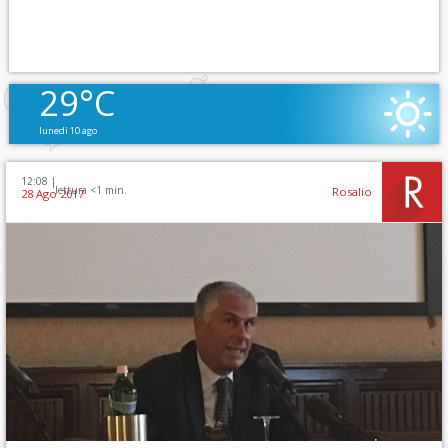
29°C
lunedì 10 ago
12:08 |
lettura <1 min.
Rosalio
28 Ago 2017