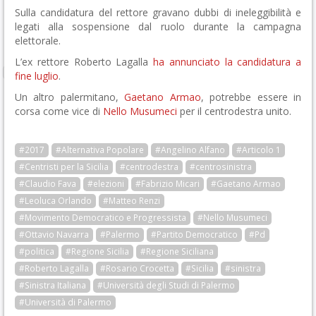
Sulla candidatura del rettore gravano dubbi di ineleggibilità e
legati alla sospensione dal ruolo durante la campagna
elettorale.
L’ex rettore Roberto Lagalla
ha annunciato la candidatura a
fine luglio
.
Un altro palermitano,
Gaetano Armao
, potrebbe essere in
corsa come vice di
Nello Musumeci
per il centrodestra unito.
#2017
#Alternativa Popolare
#Angelino Alfano
#Articolo 1
#Centristi per la Sicilia
#centrodestra
#centrosinistra
#Claudio Fava
#elezioni
#Fabrizio Micari
#Gaetano Armao
#Leoluca Orlando
#Matteo Renzi
#Movimento Democratico e Progressista
#Nello Musumeci
#Ottavio Navarra
#Palermo
#Partito Democratico
#Pd
#politica
#Regione Sicilia
#Regione Siciliana
#Roberto Lagalla
#Rosario Crocetta
#Sicilia
#sinistra
#Sinistra Italiana
#Università degli Studi di Palermo
#Università di Palermo