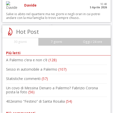
10:48
Davide
5 Aprile 2026
Salve io abito nel quartiere ma nei giorni e negli orari in cui potrei
andare con la mia famiglia lo trovo sempre chiuso..
Hot Post
30 giorni
7 giorni
Oggi / 24 ore
Più letti
A Palermo c’era e non c’è
(128)
Sesso in automobile a Palermo
(107)
Statistiche commenti
(57)
Un covo di Messina Denaro a Palermo? Fabrizio Corona
posta la foto
(56)
402esimo “Festino” di Santa Rosalia
(54)