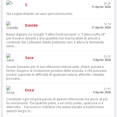
20:20
S.
11 Aprile 2026
Sta scoperchiando un vaso pericolosissimo.
12:14
Davide
11 Aprile 2026
Basta digitare su Google “Callea fondi europei” o “Callea truffa UE”
per trovarsi davanti a una quantità non trascurabile di articoli e
contenuti che sollevano dubbi piuttosto seri. E allora la domanda
viene...
23:25
Sara
9 Aprile 2026
Grazie Giovanni per le tue riflessioni interessanti, chiare, pacate e
ferme. Auspico la risoluzione positiva della vicenda, e che possano
essere superate le difficoltà di qualsiasi natura, affinché i cittadini
possano...
21:41
Enza
9 Aprile 2026
Condivido ogni singola parola di questa riflessione ma ancor di più
la conclusione: “Da qualche parte, a un certo punto, qualcosa si è
interrotto. Il processo collettivo che aveva iniziato a trasformare
questo luogo si...