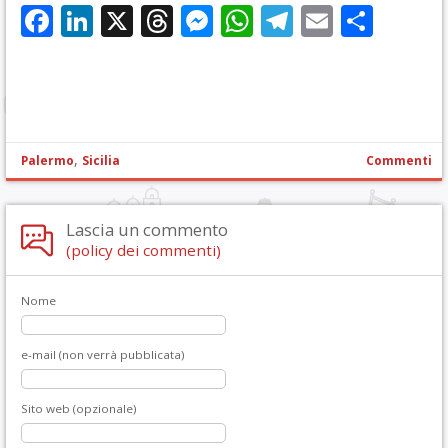
Facebook
LinkedIn
X
Threads
Messenger
WhatsApp
Telegram
Email
Cond
,
Palermo
Sicilia
Commenti
Lascia un commento
(policy dei commenti)
Nome
e-mail (non verrà pubblicata)
Sito web (opzionale)