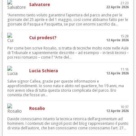
21:23
Salvatore
22 Aprile 2026
“Avremmo tanto voluto garantirvi l’apertura del parco anche per le
giornate del 25 aprile e del 1 maggio, così come abbiamo fatto per le
giornate di Pasqua e Pasquetta, se pur con enormi sacrifici da...
15:28
Cui prodest?
12 Aprile 2026
Per come ben scrive Rosalio, si tratta di tecniche molto note nelle Aule
di Tribunale e sapientemente descritte – ad esempio – in testi tecnici –
poi resi romanzo – come l’ “Arte del...
11:16
Lucia Schiera
12 Aprile 2026
Salve signor Callea, grazie per queste informazioni e
approfondimenti. Io sono nata e abito nel quartiere, ho 19 anni, ma
non avevo idea di tutta questa storia complicata del parco. Ero
convinta che fosse un...
10:37
Rosalio
12 Aprile 2026
Davide conosciamo intanto la tecnica retorica dell’argomentum ad
hominem. I contenuti dei singoli post del blog rappresentano il punto
di vista dell’autore, che ben conosciamo come conosciamo l’art. 27...