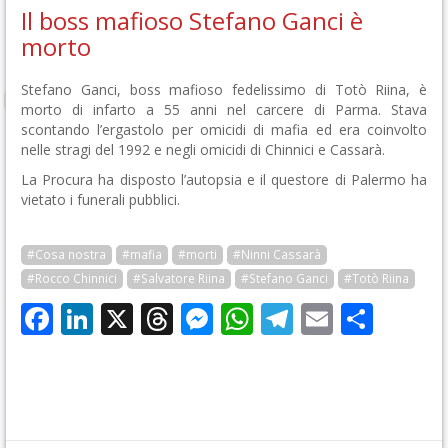
Il boss mafioso Stefano Ganci è
morto
Stefano Ganci, boss mafioso fedelissimo di Totò Riina, è
morto di infarto a 55 anni nel carcere di Parma. Stava
scontando l’ergastolo per omicidi di mafia ed era coinvolto
nelle stragi del 1992 e negli omicidi di Chinnici e Cassarà.
La Procura ha disposto l’autopsia e il questore di Palermo ha
vietato i funerali pubblici.
#Cosa nostra
#mafia
#morti
#Ninni Cassarà
#Rocco Chinnici
#Salvatore Riina
#Stefano Ganci
#Totò Riina
Facebook
LinkedIn
X
Threads
Messenger
WhatsApp
Telegram
Email
Cond