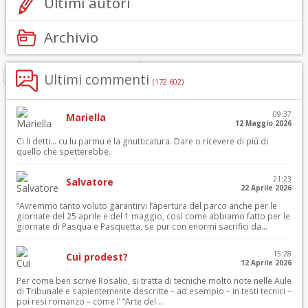
Ultimi autori
Archivio
Ultimi commenti
(172.602)
09:37
Mariella
12 Maggio 2026
Ci li detti… cu lu parmu e la gnutticatura. Dare o ricevere di più di
quello che spetterebbe.
21:23
Salvatore
22 Aprile 2026
“Avremmo tanto voluto garantirvi l’apertura del parco anche per le
giornate del 25 aprile e del 1 maggio, così come abbiamo fatto per le
giornate di Pasqua e Pasquetta, se pur con enormi sacrifici da...
15:28
Cui prodest?
12 Aprile 2026
Per come ben scrive Rosalio, si tratta di tecniche molto note nelle Aule
di Tribunale e sapientemente descritte – ad esempio – in testi tecnici –
poi resi romanzo – come l’ “Arte del...