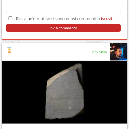
Ricevi un'e-mail se ci sono nuovi commenti o
iscriviti
.
Tony Siino