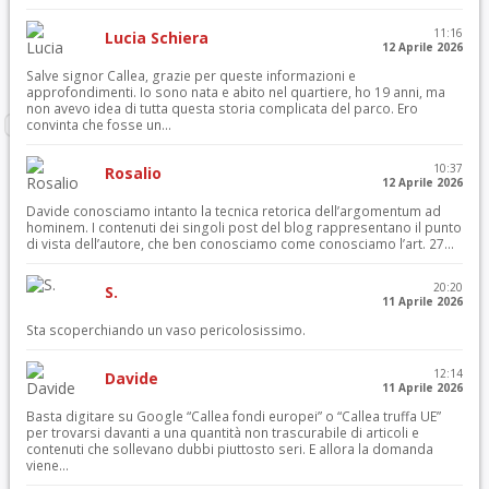
11:16
Lucia Schiera
12 Aprile 2026
Salve signor Callea, grazie per queste informazioni e
approfondimenti. Io sono nata e abito nel quartiere, ho 19 anni, ma
non avevo idea di tutta questa storia complicata del parco. Ero
convinta che fosse un...
10:37
Rosalio
12 Aprile 2026
Davide conosciamo intanto la tecnica retorica dell’argomentum ad
hominem. I contenuti dei singoli post del blog rappresentano il punto
di vista dell’autore, che ben conosciamo come conosciamo l’art. 27...
20:20
S.
11 Aprile 2026
Sta scoperchiando un vaso pericolosissimo.
12:14
Davide
11 Aprile 2026
Basta digitare su Google “Callea fondi europei” o “Callea truffa UE”
per trovarsi davanti a una quantità non trascurabile di articoli e
contenuti che sollevano dubbi piuttosto seri. E allora la domanda
viene...