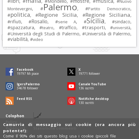
mafia
musica
libri
mostre
#
, #
, #
Mondello
, #
, #
, #
Nuovo
Palermo
, #
, #
,
Montevergini
Partito Democratico
politica
Regione Sicilia
Regione Siciliana
#
, #
, #
,
Sicilia
Rosalio
rifiuti
#
, #
, #
, #
, #
sindaco
,
serie A
spazzatura
trasporti
#
, #
, #
traffico
, #
, #
,
teatro
università
Università degli Studi di Palermo
Università di Palermo
#
, #
,
viabilità
#
, #
video
Facebook
X
19797
Mi piace
19771
follower
IgersPalermo
Canale YouTube
34678
follower
136
iscritti
Feed RSS
Notifiche desktop
130
iscritti
Colophon
Policy
Camurrìa di messaggio sui cookie (ora ancora più
Pubblicità
Statistiche commenti
potente!):
Contatti
Come il 90% dei siti questo blog usa i cookie (piccoli file