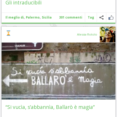
Gli intraducibili
,
,
Il meglio di
Palermo
Sicilia
301 commenti
Tag
Alessia Rotolo
“Si vucìa, s’abbannìa, Ballarò è magia”