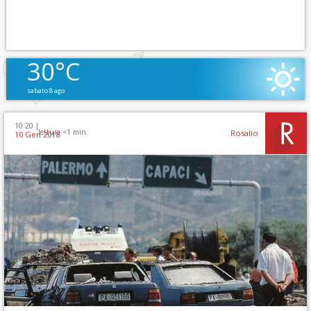
30°C
sabato 8 ago
10:20 |
lettura <1 min.
Rosalio
10 Gen 2018