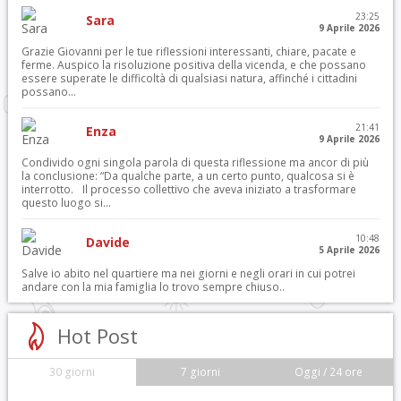
23:25
Sara
9 Aprile 2026
Grazie Giovanni per le tue riflessioni interessanti, chiare, pacate e
ferme. Auspico la risoluzione positiva della vicenda, e che possano
essere superate le difficoltà di qualsiasi natura, affinché i cittadini
possano...
21:41
Enza
9 Aprile 2026
Condivido ogni singola parola di questa riflessione ma ancor di più
la conclusione: “Da qualche parte, a un certo punto, qualcosa si è
interrotto. Il processo collettivo che aveva iniziato a trasformare
questo luogo si...
10:48
Davide
5 Aprile 2026
Salve io abito nel quartiere ma nei giorni e negli orari in cui potrei
andare con la mia famiglia lo trovo sempre chiuso..
Hot Post
30 giorni
7 giorni
Oggi / 24 ore