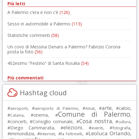
Più letti
A Palermo c’era e non c’è
(126)
Sesso in automobile a Palermo
(113)
Statistiche commenti
(58)
Un covo di Messina Denaro a Palermo? Fabrizio Corona
posta la foto
(56)
402esimo “Festino” di Santa Rosalia
(54)
Più commentati
Hashtag cloud
arte
calcio
#
, #
, #
, #
, #
,
aeroporti
aeroporto di Palermo
Amat
Comune di Palermo
#
, #
cinema
, #
,
Catania
Cosa nostra
#
concerti
, #
Consiglio comunale
, #
, #
,
cultura
elezioni
Diego Cammarata
#
, #
, #
, #
,
eventi
fotografia
Leoluca Orlando
immondizia
#
, #
, #
, #
,
Internet
la Feltrinelli