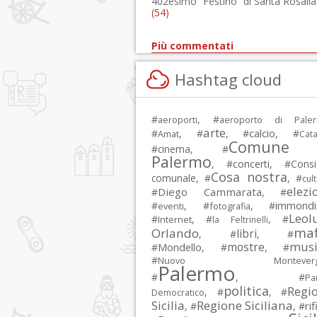
402esimo “Festino” di Santa Rosalia
(54)
Più commentati
Hashtag cloud
#
, #
aeroporti
aeroporto di Pale
arte
calcio
#
, #
, #
, #
Amat
Cata
Comune 
#
cinema
, #
Palermo
, #
concerti
, #
Consi
Cosa nostra
comunale
, #
, #
cul
elezi
Diego Cammarata
#
, #
immondi
#
, #
, #
eventi
fotografia
Leol
#
, #
, #
Internet
la Feltrinelli
maf
Orlando
libri
, #
, #
musi
mostre
#
Mondello
, #
, #
#
Nuovo Montevergi
Palermo
#
, #
Par
politica
Regi
, #
, #
Democratico
Sicilia
Regione Siciliana
rif
, #
, #