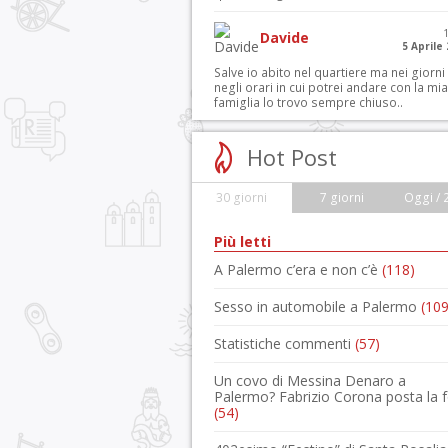
Davide
5 Aprile
Salve io abito nel quartiere ma nei giorni
negli orari in cui potrei andare con la mia
famiglia lo trovo sempre chiuso..
Hot Post
30 giorni
7 giorni
Oggi / 
Più letti
A Palermo c’era e non c’è
(118)
Sesso in automobile a Palermo
(109
Statistiche commenti
(57)
Un covo di Messina Denaro a
Palermo? Fabrizio Corona posta la 
(54)