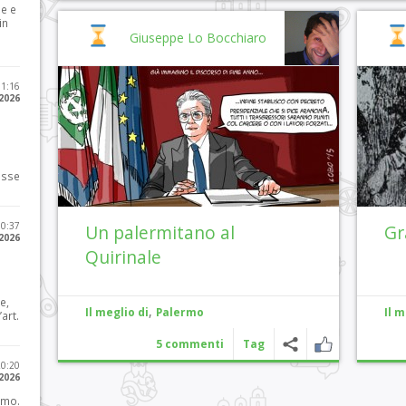
le e
in
Giuseppe Lo Bocchiaro
11:16
 2026
osse
10:37
Un palermitano al
Gr
 2026
Quirinale
e,
,
Il meglio di
Palermo
Il m
art.
5 commenti
Tag
20:20
 2026
imo.