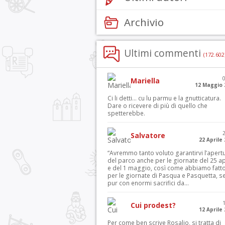
Archivio
Ultimi commenti
(172.602
Mariella
12 Maggio 
Ci li detti… cu lu parmu e la gnutticatura.
Dare o ricevere di più di quello che
spetterebbe.
Salvatore
22 Aprile
“Avremmo tanto voluto garantirvi l’apert
del parco anche per le giornate del 25 ap
e del 1 maggio, così come abbiamo fatt
per le giornate di Pasqua e Pasquetta, s
pur con enormi sacrifici da...
Cui prodest?
12 Aprile
Per come ben scrive Rosalio, si tratta di