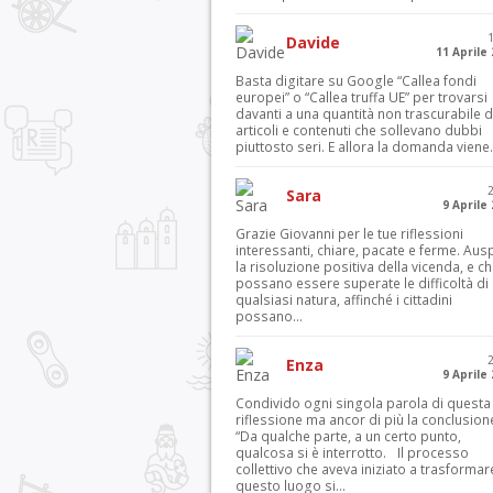
Davide
11 Aprile
Basta digitare su Google “Callea fondi
europei” o “Callea truffa UE” per trovarsi
davanti a una quantità non trascurabile d
articoli e contenuti che sollevano dubbi
piuttosto seri. E allora la domanda viene.
Sara
9 Aprile
Grazie Giovanni per le tue riflessioni
interessanti, chiare, pacate e ferme. Aus
la risoluzione positiva della vicenda, e c
possano essere superate le difficoltà di
qualsiasi natura, affinché i cittadini
possano...
Enza
9 Aprile
Condivido ogni singola parola di questa
riflessione ma ancor di più la conclusion
“Da qualche parte, a un certo punto,
qualcosa si è interrotto. Il processo
collettivo che aveva iniziato a trasformar
questo luogo si...