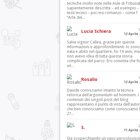
tecniche molto note nelle Aule di Tribuna
sapientemente descritte – ad esempio – 
testi tecnici – poi resi romanzo – come l’
“Arte del...
Lucia Schiera
12 Aprile
Salve signor Callea, grazie per queste
informazioni e approfondimenti. Io sono
nata e abito nel quartiere, ho 19 anni, ma
non avevo idea di tutta questa storia
complicata del parco. Ero convinta che f
un...
Rosalio
12 Aprile
Davide conosciamo intanto la tecnica
retorica dell’argomentum ad hominem. I
contenuti dei singoli post del blog
rappresentano il punto di vista dell’autor
che ben conosciamo come conosciamo l’
27...
S.
11 Aprile
Sta scoperchiando un vaso pericolosiss