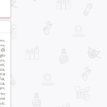
,
rmo
,
nia
di
glio
,
tura
oni
,
zia
,
uca
ia
,
ca
,
,
ni
tito
one
iuti
,