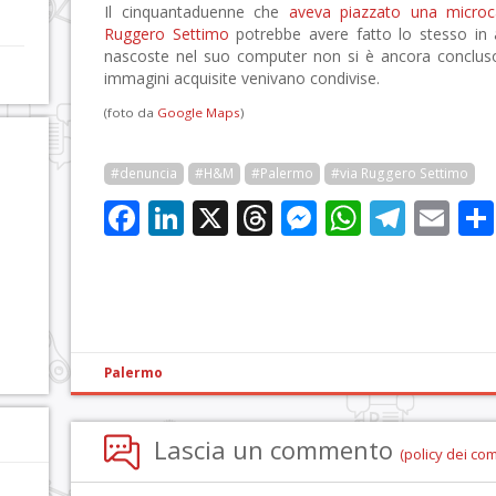
Il cinquantaduenne che
aveva piazzato una micro
Ruggero Settimo
potrebbe avere fatto lo stesso in a
nascoste nel suo computer non si è ancora concluso 
a
immagini acquisite venivano condivise.
(foto da
Google Maps
)
#denuncia
#H&M
#Palermo
#via Ruggero Settimo
Facebook
LinkedIn
X
Threads
Messenge
WhatsA
Tele
Em
Palermo
Lascia un commento
(policy dei co