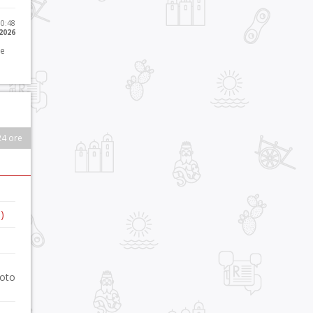
10:48
 2026
 e
24 ore
)
foto