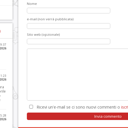
Nome
e-mail (non verrà pubblicata)
)
Sito web (opzionale)
09:37
2026
21:23
 2026
ura
rile
o
e
Ricevi un'e-mail se ci sono nuovi commenti o
iscri
15:28
 2026