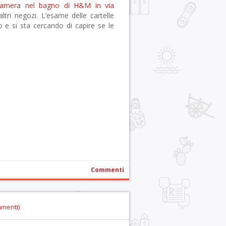
camera nel bagno di H&M in via
ltri negozi.
L’esame delle cartelle
e si sta cercando di capire se le
r
pp
gram
ail
Condividi
Commenti
mmenti)