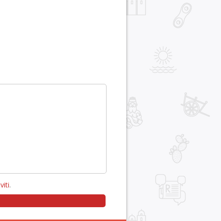
viti
.