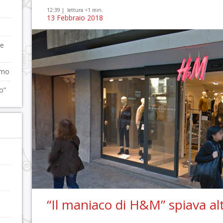
12:39 |
lettura <1 min.
13 Febbraio 2018
 e
rmo
o”
“Il maniaco di H&M” spiava alt