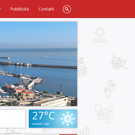
y
Pubblicità
Contatti
27°C
venerdì 7 ago