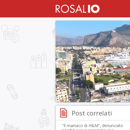
Post correlati
“Il maniaco di H&M”, denunciato