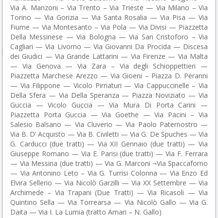
Via A. Manzoni – Via Trento – Via Trieste — Via Milano – Via
Torino — Via Gorizia — Via Santa Rosalia — Via Pisa — Via
Fiume — Via Montesanto – Via Pola — Via Divisi — Piazzetta
Della Messinese — Via Bologna — Via San Cristoforo – Via
Cagliari — Via Livorno — Via Giovanni Da Procida — Discesa
dei Giudici — Via Grande Lattarini — Via Firenze — Via Malta
— Via Genova — Via Zara – Via degli Schioppettieri —
Piazzetta Marchese Arezzo — Via Gioeni – Piazza D. Peranni
— Via Filippone — Vicolo Pirriaturi — Via Cappuccinelle – Via
Della Sfera — Via Della Speranza — Piazza Noviziato — Via
Guccia — Vicolo Guccia — Via Mura Di Porta Carini —
Piazzetta Porta Guccia — Via Goethe — Via Pacini – Via
Salesio Balsano — Via Cluverio — Via Paolo Paternostro —
Via B. D’ Acquisto — Via B. Civiletti — Via G. De Spuches — Via
G. Carducci (due tratti) — Via XII Gennaio (due tratti) — Via
Giuseppe Romano — Via E. Parisi (due tratti) — Via F. Ferrara
— Via Messina (due tratti) — Via G. Marconi ¬Via Spaccaforno
— Via Antonino Leto – Via G. Turrisi Colonna — Via Enzo Ed
Elvira Sellerio — Via Nicolò Garzilli — Via XX Settembre — Via
Archimede – Via Trapani (Due Tratti) — Via Ricasoli — Via
Quintino Sella — Via Torrearsa — Via Nicolò Gallo — Via G.
Daita — Via I. La Lumia (tratto Amari – N. Gallo)