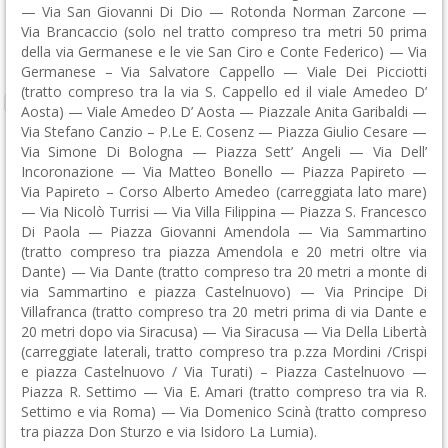
— Via San Giovanni Di Dio — Rotonda Norman Zarcone —
Via Brancaccio (solo nel tratto compreso tra metri 50 prima
della via Germanese e le vie San Ciro e Conte Federico) — Via
Germanese – Via Salvatore Cappello — Viale Dei Picciotti
(tratto compreso tra la via S. Cappello ed il viale Amedeo D’
Aosta) — Viale Amedeo D’ Aosta — Piazzale Anita Garibaldi —
Via Stefano Canzio – P.Le E. Cosenz — Piazza Giulio Cesare —
Via Simone Di Bologna — Piazza Sett’ Angeli — Via Dell’
Incoronazione — Via Matteo Bonello — Piazza Papireto —
Via Papireto – Corso Alberto Amedeo (carreggiata lato mare)
— Via Nicolò Turrisi — Via Villa Filippina — Piazza S. Francesco
Di Paola — Piazza Giovanni Amendola — Via Sammartino
(tratto compreso tra piazza Amendola e 20 metri oltre via
Dante) — Via Dante (tratto compreso tra 20 metri a monte di
via Sammartino e piazza Castelnuovo) — Via Principe Di
Villafranca (tratto compreso tra 20 metri prima di via Dante e
20 metri dopo via Siracusa) — Via Siracusa — Via Della Libertà
(carreggiate laterali, tratto compreso tra p.zza Mordini /Crispi
e piazza Castelnuovo / Via Turati) – Piazza Castelnuovo —
Piazza R. Settimo — Via E. Amari (tratto compreso tra via R.
Settimo e via Roma) — Via Domenico Scinà (tratto compreso
tra piazza Don Sturzo e via Isidoro La Lumia).