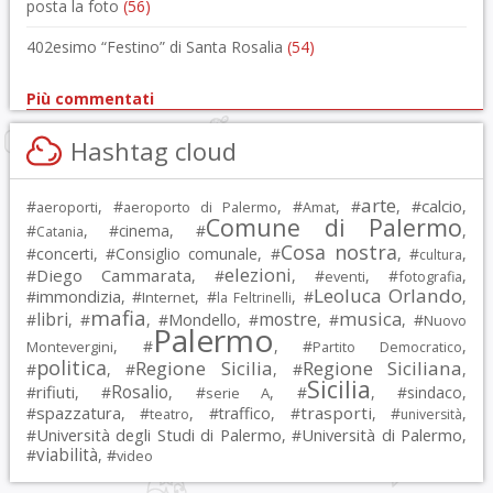
posta la foto
(56)
402esimo “Festino” di Santa Rosalia
(54)
Più commentati
Hashtag cloud
arte
calcio
#
, #
, #
, #
, #
,
aeroporti
aeroporto di Palermo
Amat
Comune di Palermo
#
, #
cinema
, #
,
Catania
Cosa nostra
#
concerti
, #
Consiglio comunale
, #
, #
,
cultura
elezioni
Diego Cammarata
#
, #
, #
, #
,
eventi
fotografia
Leoluca Orlando
immondizia
#
, #
, #
, #
,
Internet
la Feltrinelli
mafia
musica
libri
mostre
#
, #
, #
Mondello
, #
, #
, #
Nuovo
Palermo
, #
, #
,
Montevergini
Partito Democratico
politica
Regione Sicilia
Regione Siciliana
#
, #
, #
,
Sicilia
Rosalio
rifiuti
#
, #
, #
, #
, #
sindaco
,
serie A
spazzatura
trasporti
#
, #
, #
traffico
, #
, #
,
teatro
università
Università degli Studi di Palermo
Università di Palermo
#
, #
,
viabilità
#
, #
video