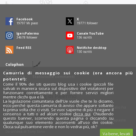
Facebook
X
19797
Mi piace
19771
follower
IgersPalermo
Canale YouTube
34678
follower
136
iscritti
Feed RSS
Notifiche desktop
130
iscritti
Colophon
Policy
Camurrìa di messaggio sui cookie (ora ancora più
Pubblicità
Statistiche commenti
potente!):
Contatti
Come il 90% dei siti questo blog usa i cookie (piccoli file
salvati in maniera sicura sul dispositivo del visitatore) per
funzionare correttamente e per fornire servizi migliori
Rosalio è il blog di Palermo
mentre clicchi qua e là.
La legislazione comunitaria dell'Ue vuole che te lo diciamo,
754 autori
raccontano Palermo dal loro punto di vista.
ecco perché questa camurrìa di avviso che appare soltanto
Anche tu puoi essere uno degli autori: inviaci un'
e-mail
. Rosalio ha
la prima volta che ci visiti. Se vuoi saperne di più o negare il
anche una sezione
fotoblog
e una sezione
videoblog
.
consenso a tutti o ad alcuni cookie
clicca qui
. Chiudendo
questo banner, scorrendo questa pagina o cliccando su
Design
cut&paste
qualunque suo elemento acconsenti all'uso dei cookie.
Clicca sul pulsantone verde e non lo vedrai più, ok?
Rosalio.it
Da un'idea di
Tony Siino
Va bene, levati
Segui Rosalio su
facebook
,
X
e
Instagram
x