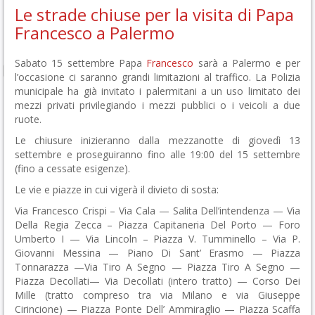
Le strade chiuse per la visita di Papa
Francesco a Palermo
Sabato 15 settembre Papa
Francesco
sarà a Palermo e per
l’occasione ci saranno grandi limitazioni al traffico. La Polizia
municipale ha già invitato i palermitani a un uso limitato dei
mezzi privati privilegiando i mezzi pubblici o i veicoli a due
ruote.
Le chiusure inizieranno dalla mezzanotte di giovedì 13
settembre e proseguiranno fino alle 19:00 del 15 settembre
(fino a cessate esigenze).
Le vie e piazze in cui vigerà il divieto di sosta:
Via Francesco Crispi – Via Cala — Salita Dell’intendenza — Via
Della Regia Zecca – Piazza Capitaneria Del Porto — Foro
Umberto I — Via Lincoln – Piazza V. Tumminello – Via P.
Giovanni Messina — Piano Di Sant’ Erasmo — Piazza
Tonnarazza —Via Tiro A Segno — Piazza Tiro A Segno —
Piazza Decollati— Via Decollati (intero tratto) — Corso Dei
Mille (tratto compreso tra via Milano e via Giuseppe
Cirincione) — Piazza Ponte Dell’ Ammiraglio — Piazza Scaffa