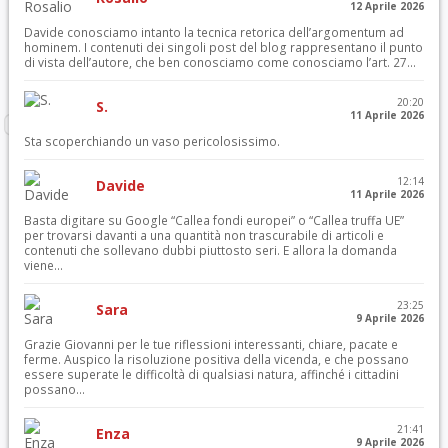
12 Aprile 2026
Davide conosciamo intanto la tecnica retorica dell’argomentum ad
hominem. I contenuti dei singoli post del blog rappresentano il punto
di vista dell’autore, che ben conosciamo come conosciamo l’art. 27...
20:20
S.
11 Aprile 2026
Sta scoperchiando un vaso pericolosissimo.
12:14
Davide
11 Aprile 2026
Basta digitare su Google “Callea fondi europei” o “Callea truffa UE”
per trovarsi davanti a una quantità non trascurabile di articoli e
contenuti che sollevano dubbi piuttosto seri. E allora la domanda
viene...
23:25
Sara
9 Aprile 2026
Grazie Giovanni per le tue riflessioni interessanti, chiare, pacate e
ferme. Auspico la risoluzione positiva della vicenda, e che possano
essere superate le difficoltà di qualsiasi natura, affinché i cittadini
possano...
21:41
Enza
9 Aprile 2026