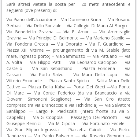
Sarà altresì vietata la sosta per i 20 metri antecedenti e
seguenti (ove presenti) di:
Via Piano dell’Ucciardone – Via Domenico Scinà — Via Rosario
Gerbasi – Via Dello Speziale – Via Collegio Di Maria Al Borgo –
Via Benedetto Gravina — Via E. Amari — Via Ammiraglio
Gravina — Via Principe Di Belmonte — Via Mariano Stabile —
Via Fonderia Oretea — Via Onorato – Via F. Guardione —
Piazza XIII Vittime — prolungamento di via M. Stabile (lato
mare, ingresso porto) – Via Sammuzzo — Via Patuano — Via
A. Volta — Via Filippo Patti — Via Leonardo Cacioppo — Via
Castello — Via San Sebastiano — Piazza Fonderia — Via
Cassari — Via Porto Salvo — Via Mura Della Lupa – Via
Vittorio Emanuele — Piazza Santo Spirito — Salita Mura Delle
Cattive — Piazza Della Kalsa — Porta Dei Greci —Via Ponte
Di Mare — Via Conte Federico (da via Brancaccio a via
Giovanni Simoncini Scaglione) — Via San Ciro (tratto
compreso tra via Brancaccio e via Fichidindia) — Via Salvatore
Sanfilippo — Largo P. Piediscalzi (intero fronte su via S.
Cappello) — Via G. Coppola — Passaggio Dei Picciotti — Via
Giuseppe Bennici — Via M. Cipolla — Via Fortunato Fedele —
Via Gian Filippo Ingrassia — Piazzetta Cairoli — Via Pietro
Randazzo — Via Paolo Balsamo — Via Rosario Gregorio —