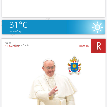
31°C
sabato 8 ago
10:29 |
lettura ~
3
min.
Rosalio
11 Set 2018