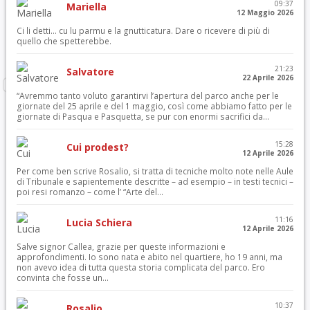
09:37
Mariella
12 Maggio 2026
Ci li detti… cu lu parmu e la gnutticatura. Dare o ricevere di più di
quello che spetterebbe.
21:23
Salvatore
22 Aprile 2026
“Avremmo tanto voluto garantirvi l’apertura del parco anche per le
giornate del 25 aprile e del 1 maggio, così come abbiamo fatto per le
giornate di Pasqua e Pasquetta, se pur con enormi sacrifici da...
15:28
Cui prodest?
12 Aprile 2026
Per come ben scrive Rosalio, si tratta di tecniche molto note nelle Aule
di Tribunale e sapientemente descritte – ad esempio – in testi tecnici –
poi resi romanzo – come l’ “Arte del...
11:16
Lucia Schiera
12 Aprile 2026
Salve signor Callea, grazie per queste informazioni e
approfondimenti. Io sono nata e abito nel quartiere, ho 19 anni, ma
non avevo idea di tutta questa storia complicata del parco. Ero
convinta che fosse un...
10:37
Rosalio