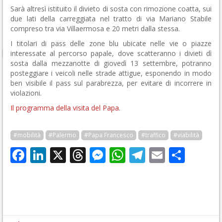
Sarà altresì istituito il divieto di sosta con rimozione coatta, sui
due lati della carreggiata nel tratto di via Mariano Stabile
compreso tra via Villaermosa e 20 metri dalla stessa.
I titolari di pass delle zone blu ubicate nelle vie o piazze
interessate al percorso papale, dove scatteranno i divieti dì
sosta dalla mezzanotte di giovedì 13 settembre, potranno
posteggiare i veicoli nelle strade attigue, esponendo in modo
ben visibile il pass sul parabrezza, per evitare di incorrere in
violazioni.
Il programma della visita del Papa
.
#mobilità
#Palermo
#Papa Francesco
#traffico
#viabilità
Facebook
LinkedIn
X
Threads
Messenger
WhatsApp
Telegram
Email
Cond