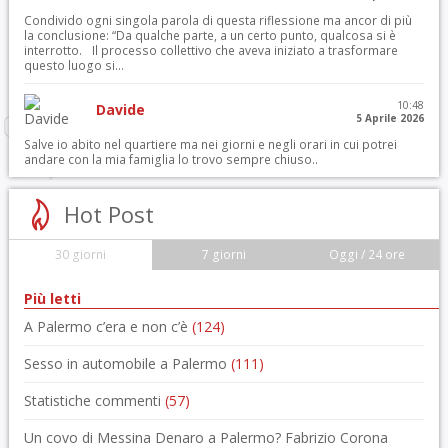
Condivido ogni singola parola di questa riflessione ma ancor di più
la conclusione: “Da qualche parte, a un certo punto, qualcosa si è
interrotto. Il processo collettivo che aveva iniziato a trasformare
questo luogo si...
10:48
Davide
5 Aprile 2026
Salve io abito nel quartiere ma nei giorni e negli orari in cui potrei
andare con la mia famiglia lo trovo sempre chiuso..
Hot Post
30 giorni
7 giorni
Oggi / 24 ore
Più letti
A Palermo c’era e non c’è
(124)
Sesso in automobile a Palermo
(111)
Statistiche commenti
(57)
Un covo di Messina Denaro a Palermo? Fabrizio Corona