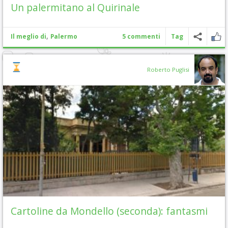
Un palermitano al Quirinale
,
Il meglio di
Palermo
5 commenti
Tag
Roberto Puglisi
Cartoline da Mondello (seconda): fantasmi