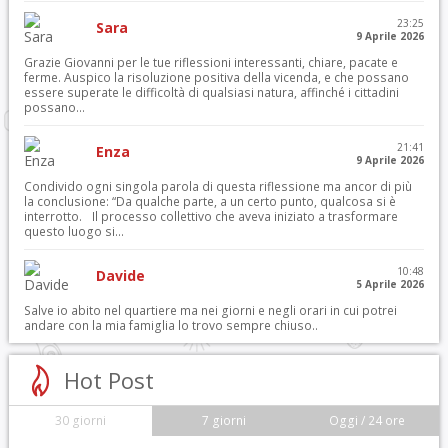
23:25
Sara
9 Aprile 2026
Grazie Giovanni per le tue riflessioni interessanti, chiare, pacate e
ferme. Auspico la risoluzione positiva della vicenda, e che possano
essere superate le difficoltà di qualsiasi natura, affinché i cittadini
possano...
21:41
Enza
9 Aprile 2026
Condivido ogni singola parola di questa riflessione ma ancor di più
la conclusione: “Da qualche parte, a un certo punto, qualcosa si è
interrotto. Il processo collettivo che aveva iniziato a trasformare
questo luogo si...
10:48
Davide
5 Aprile 2026
Salve io abito nel quartiere ma nei giorni e negli orari in cui potrei
andare con la mia famiglia lo trovo sempre chiuso..
Hot Post
30 giorni
7 giorni
Oggi / 24 ore