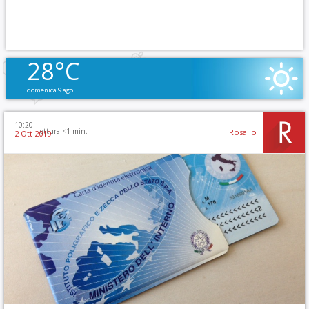
28°C
domenica 9 ago
10:20 |
lettura <1 min.
Rosalio
2 Ott 2019