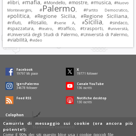
mafia
musica
libri
mostre
#
, #
, #
Mondello
, #
, #
, #
Nuovo
Palermo
, #
, #
,
Montevergini
Partito Democratico
politica
Regione Sicilia
Regione Siciliana
#
, #
, #
,
Sicilia
Rosalio
rifiuti
#
, #
, #
, #
, #
sindaco
,
serie A
spazzatura
trasporti
#
, #
, #
traffico
, #
, #
,
teatro
università
Università degli Studi di Palermo
Università di Palermo
#
, #
,
viabilità
#
, #
video
Facebook
X
19797
Mi piace
19771
follower
IgersPalermo
Canale YouTube
34678
follower
136
iscritti
Feed RSS
Notifiche desktop
130
iscritti
Colophon
Policy
Camurrìa di messaggio sui cookie (ora ancora più
Pubblicità
Statistiche commenti
potente!):
Contatti
Come il 90% dei siti questo blog usa i cookie (piccoli file