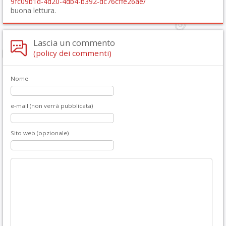
9fc09b1d-4d20-4db4-b392-dc76cffe26ae/
buona lettura.
Lascia un commento
(policy dei commenti)
Nome
e-mail (non verrà pubblicata)
Sito web (opzionale)