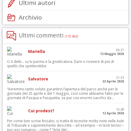
Ultimi autori
Archivio
Ultimi commenti
(172.602)
09:37
Mariella
12 Maggio 2026
Ci li detti… cu lu parmu e la gnutticatura. Dare o ricevere di più di
quello che spetterebbe.
21:23
Salvatore
22 Aprile 2026
“Avremmo tanto voluto garantirvi l’apertura del parco anche per le
giornate del 25 aprile e del 1 maggio, così come abbiamo fatto per le
giornate di Pasqua e Pasquetta, se pur con enormi sacrifici da...
15:28
Cui prodest?
12 Aprile 2026
Per come ben scrive Rosalio, si tratta di tecniche molto note nelle Aule
di Tribunale e sapientemente descritte – ad esempio – in testi tecnici –
poi resi romanzo – come l’ “Arte del...