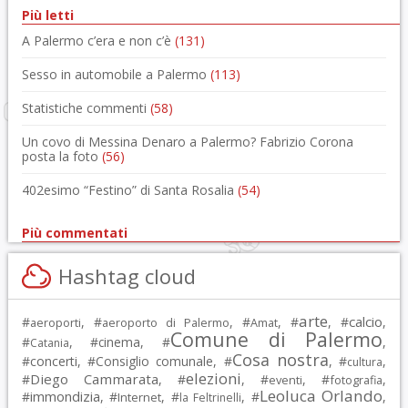
Più letti
A Palermo c’era e non c’è
(131)
Sesso in automobile a Palermo
(113)
Statistiche commenti
(58)
Un covo di Messina Denaro a Palermo? Fabrizio Corona
posta la foto
(56)
402esimo “Festino” di Santa Rosalia
(54)
Più commentati
Hashtag cloud
arte
calcio
#
, #
, #
, #
, #
,
aeroporti
aeroporto di Palermo
Amat
Comune di Palermo
#
, #
cinema
, #
,
Catania
Cosa nostra
#
concerti
, #
Consiglio comunale
, #
, #
,
cultura
elezioni
Diego Cammarata
#
, #
, #
, #
,
eventi
fotografia
Leoluca Orlando
immondizia
#
, #
, #
, #
,
Internet
la Feltrinelli