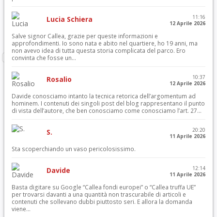
11:16
Lucia Schiera
12 Aprile 2026
Salve signor Callea, grazie per queste informazioni e
approfondimenti. Io sono nata e abito nel quartiere, ho 19 anni, ma
non avevo idea di tutta questa storia complicata del parco. Ero
convinta che fosse un...
10:37
Rosalio
12 Aprile 2026
Davide conosciamo intanto la tecnica retorica dell’argomentum ad
hominem. I contenuti dei singoli post del blog rappresentano il punto
di vista dell’autore, che ben conosciamo come conosciamo l’art. 27...
20:20
S.
11 Aprile 2026
Sta scoperchiando un vaso pericolosissimo.
12:14
Davide
11 Aprile 2026
Basta digitare su Google “Callea fondi europei” o “Callea truffa UE”
per trovarsi davanti a una quantità non trascurabile di articoli e
contenuti che sollevano dubbi piuttosto seri. E allora la domanda
viene...