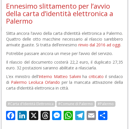
Ennesimo slittamento per l’avvio
della carta d’identità elettronica a
Palermo
Slitta ancora l’avvio della carta d’identità elettronica a Palermo.
Quattro delle otto macchine necessario al rilascio sarebbero
arrivate guaste. Si tratta dell’ennesimo
rinvio dal 2016 ad oggi
.
Potrebbe passare ancora un mese per l’avvio del servizio.
Il rilascio del documento costerà 22,2 euro, il duplicato 27,35
euro. 32 postazioni saranno abilitate a rilasciarla.
L’ex ministro dell’
Interno
Matteo Salvini
ha
criticato
il sindaco
di
Palermo
Leoluca Orlando
per la mancata attivazione della
carta d’identità elettronica in città.
#Carta d'Identità Elettronica
#Comune di Palermo
#Palermo
Facebook
LinkedIn
X
Threads
Messenger
WhatsApp
Telegram
Email
Cond