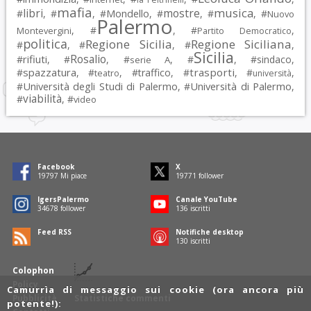
mafia
musica
libri
mostre
#
, #
, #
Mondello
, #
, #
, #
Nuovo
Palermo
, #
, #
,
Montevergini
Partito Democratico
politica
Regione Sicilia
Regione Siciliana
#
, #
, #
,
Sicilia
Rosalio
rifiuti
#
, #
, #
, #
, #
sindaco
,
serie A
spazzatura
trasporti
#
, #
, #
traffico
, #
, #
,
teatro
università
Università degli Studi di Palermo
Università di Palermo
#
, #
,
viabilità
#
, #
video
Facebook
X
19797
Mi piace
19771
follower
IgersPalermo
Canale YouTube
34678
follower
136
iscritti
Feed RSS
Notifiche desktop
130
iscritti
Colophon
Policy
Camurrìa di messaggio sui cookie (ora ancora più
Pubblicità
Statistiche commenti
potente!):