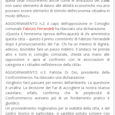
quella sede mostreremo anche come le limitazioni del traffico
non siano elemento di danno alle attività economiche ma anzi
possano essere elemento di stimolo dell’economia cittadina in
modo diffuso».
AGGIORNAMENTO n.2: il capo dell’opposizione in Consiglio
comunale
Fabrizio Ferrandelli
ha rilasciato una dichiarazione.
«Questa è l’ennesima riprova dell’incapacità di chi amministra
questa città – questo il primo commento di Fabrizio Ferrandelli
dopo il pronunciamento del Tar. Chi ha un minimo di dignità,
adesso, dovrebbe fare un passo indietro. Il sindaco ne prenda
atto e torni in consiglio comunale, chieda una mano alle
opposizioni e apra al confronto con le associazioni di
categoria e i cittadini nell’interesse della città».
AGGIORNAMENTO n.3: Patrizia Di Dio, presidente della
Confcommercio, ha rilasciato una dichiarazione.
«Vogliono farci passare per nemici dell’ambiente. La questione
è un’altra. La decisione del Tar di accogliere la nostra istanza
cautelare, infatti, conferma che le perplessità di
Confcommercio avevano più di un fondamento pratico e
giuridico.
Un provvedimento migliorativo per la vivibilità della città, e del
centro storico in particolare, si sarebbe potuto scrivere con