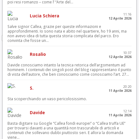
poi resi romanzo – come l’ “Arte del...
11:16
Lucia Schiera
12 Aprile 2026
Salve signor Callea, grazie per queste informazioni e
approfondimenti. Io sono nata e abito nel quartiere, ho 19 anni, ma
non avevo idea di tutta questa storia complicata del parco. Ero
convinta che fosse un...
10:37
Rosalio
12 Aprile 2026
Davide conosciamo intanto la tecnica retorica dell’argomentum ad
hominem. I contenuti dei singoli post del blog rappresentano il punto
di vista dell’autore, che ben conosciamo come conosciamo l’art. 27...
20:20
S.
11 Aprile 2026
Sta scoperchiando un vaso pericolosissimo.
12:14
Davide
11 Aprile 2026
Basta digitare su Google “Callea fondi europei” o “Callea truffa UE”
per trovarsi davanti a una quantità non trascurabile di articoli e
contenuti che sollevano dubbi piuttosto seri. E allora la domanda
viene...