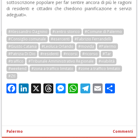
sottoscrizione popolare per far sentire ancora di più le ragioni
di residenti e cittadini che chiedono pianificazione e servizi
adeguati».
#Alessandro Dagnino
#centro storico
#Comune di Palermo
#Consiglio comunale
#esercenti
#Fabrizio Ferrandelli
#Giusto Catania
#Leoluca Orlando
#movida
#Palermo
#Patrizia Di Dio
#residenti
#ricorsi
#ricorso
#Tar
#traffico
#Tribunale Amministrativo Regionale
#viabilità
#weekend
#zona a traffico limitato
#zone a traffico limitato
#Ztl
Facebook
LinkedIn
X
Threads
Messenger
WhatsApp
Telegram
Email
Cond
Palermo
Commenti