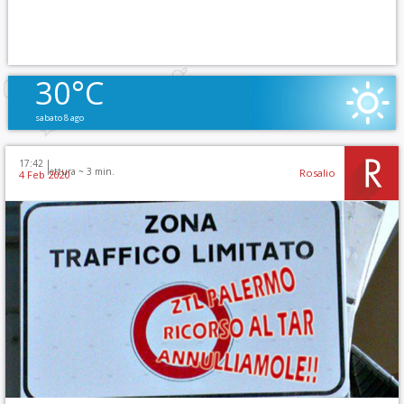
30°C
sabato 8 ago
17:42 |
lettura ~
3
min.
Rosalio
4 Feb 2020