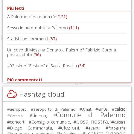
Più letti
A Palermo c’era e non c’è
(121)
Sesso in automobile a Palermo
(111)
Statistiche commenti
(57)
Un covo di Messina Denaro a Palermo? Fabrizio Corona
posta la foto
(56)
402esimo “Festino” di Santa Rosalia
(54)
Più commentati
Hashtag cloud
arte
calcio
#
, #
, #
, #
, #
,
aeroporti
aeroporto di Palermo
Amat
Comune di Palermo
#
, #
cinema
, #
,
Catania
Cosa nostra
#
concerti
, #
Consiglio comunale
, #
, #
,
cultura
elezioni
Diego Cammarata
#
, #
, #
, #
,
eventi
fotografia
Leoluca Orlando
immondizia
#
, #
, #
, #
,
Internet
la Feltrinelli