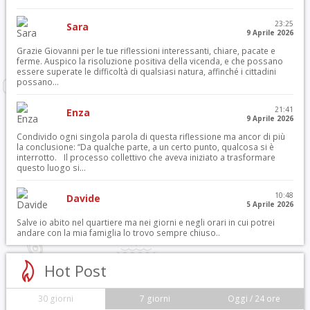
23:25
Sara
9 Aprile 2026
Grazie Giovanni per le tue riflessioni interessanti, chiare, pacate e
ferme. Auspico la risoluzione positiva della vicenda, e che possano
essere superate le difficoltà di qualsiasi natura, affinché i cittadini
possano...
21:41
Enza
9 Aprile 2026
Condivido ogni singola parola di questa riflessione ma ancor di più
la conclusione: “Da qualche parte, a un certo punto, qualcosa si è
interrotto. Il processo collettivo che aveva iniziato a trasformare
questo luogo si...
10:48
Davide
5 Aprile 2026
Salve io abito nel quartiere ma nei giorni e negli orari in cui potrei
andare con la mia famiglia lo trovo sempre chiuso..
Hot Post
30 giorni
7 giorni
Oggi / 24 ore