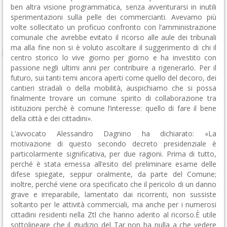
ben altra visione programmatica, senza avventurarsi in inutili
sperimentazioni sulla pelle dei commercianti. Avevamo più
volte sollecitato un proficuo confronto con l’amministrazione
comunale che avrebbe evitato il ricorso alle aule dei tribunali
ma alla fine non si è voluto ascoltare il suggerimento di chi il
centro storico lo vive giorno per giorno e ha investito con
passione negli ultimi anni per contribuire a rigenerarlo. Per il
futuro, sui tanti temi ancora aperti come quello del decoro, dei
cantieri stradali o della mobilità, auspichiamo che si possa
finalmente trovare un comune spirito di collaborazione tra
istituzioni perchè è comune l’interesse: quello di fare il bene
della città e dei cittadini».
L’avvocato Alessandro Dagnino ha dichiarato: «La
motivazione di questo secondo decreto presidenziale è
particolarmente significativa, per due ragioni. Prima di tutto,
perché è stata emessa all’esito del preliminare esame delle
difese spiegate, seppur oralmente, da parte del Comune;
inoltre, perché viene ora specificato che il pericolo di un danno
grave e irreparabile, lamentato dai ricorrenti, non sussiste
soltanto per le attività commerciali, ma anche per i numerosi
cittadini residenti nella Ztl che hanno aderito al ricorso.È utile
sottolineare che il giudizio del Tar non ha nulla a che vedere