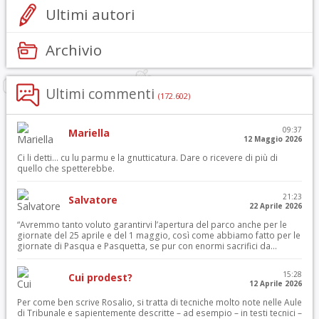
Ultimi autori
Archivio
Ultimi commenti
(172.602)
09:37
Mariella
12 Maggio 2026
Ci li detti… cu lu parmu e la gnutticatura. Dare o ricevere di più di
quello che spetterebbe.
21:23
Salvatore
22 Aprile 2026
“Avremmo tanto voluto garantirvi l’apertura del parco anche per le
giornate del 25 aprile e del 1 maggio, così come abbiamo fatto per le
giornate di Pasqua e Pasquetta, se pur con enormi sacrifici da...
15:28
Cui prodest?
12 Aprile 2026
Per come ben scrive Rosalio, si tratta di tecniche molto note nelle Aule
di Tribunale e sapientemente descritte – ad esempio – in testi tecnici –