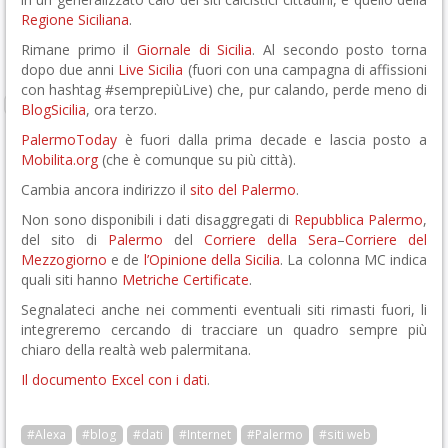
Regione Siciliana
.
Rimane primo il
Giornale di Sicilia
. Al secondo posto torna
dopo due anni
Live Sicilia
(fuori con una campagna di affissioni
con hashtag #semprepiùLive) che, pur calando, perde meno di
BlogSicilia
, ora terzo.
PalermoToday
è fuori dalla prima decade e lascia posto a
Mobilita.org
(che è comunque su più città).
Cambia ancora indirizzo il
sito del Palermo
.
Non sono disponibili i dati disaggregati di
Repubblica Palermo
,
del sito di
Palermo
del
Corriere della Sera
–
Corriere del
Mezzogiorno
e de
l’Opinione della Sicilia
. La colonna MC indica
quali siti hanno
Metriche Certificate
.
Segnalateci anche nei commenti eventuali siti rimasti fuori, li
integreremo cercando di tracciare un quadro sempre più
chiaro della realtà web palermitana.
Il documento Excel con i dati
.
#Alexa
#blog
#dati
#Internet
#Palermo
#siti web