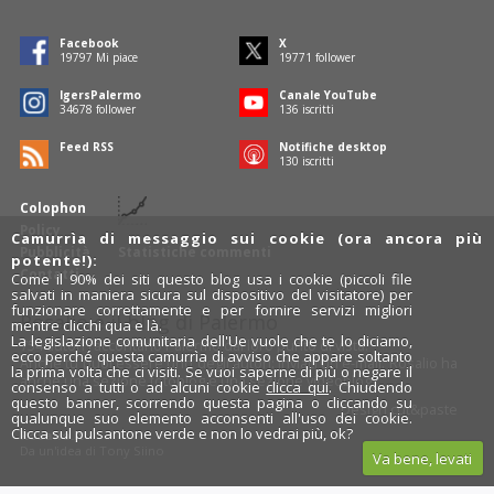
Facebook
X
19797
Mi piace
19771
follower
IgersPalermo
Canale YouTube
34678
follower
136
iscritti
Feed RSS
Notifiche desktop
130
iscritti
Colophon
Policy
Camurrìa di messaggio sui cookie (ora ancora più
Pubblicità
Statistiche commenti
potente!):
Contatti
Come il 90% dei siti questo blog usa i cookie (piccoli file
salvati in maniera sicura sul dispositivo del visitatore) per
funzionare correttamente e per fornire servizi migliori
Rosalio è il blog di Palermo
mentre clicchi qua e là.
La legislazione comunitaria dell'Ue vuole che te lo diciamo,
754 autori
raccontano Palermo dal loro punto di vista.
ecco perché questa camurrìa di avviso che appare soltanto
Anche tu puoi essere uno degli autori: inviaci un'
e-mail
. Rosalio ha
la prima volta che ci visiti. Se vuoi saperne di più o negare il
anche una sezione
fotoblog
e una sezione
videoblog
.
consenso a tutti o ad alcuni cookie
clicca qui
. Chiudendo
questo banner, scorrendo questa pagina o cliccando su
Design
cut&paste
qualunque suo elemento acconsenti all'uso dei cookie.
Clicca sul pulsantone verde e non lo vedrai più, ok?
Rosalio.it
Da un'idea di
Tony Siino
Va bene, levati
Segui Rosalio su
facebook
,
X
e
Instagram
x