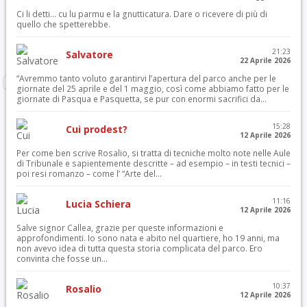
Ci li detti… cu lu parmu e la gnutticatura. Dare o ricevere di più di
quello che spetterebbe.
21:23
Salvatore
22 Aprile 2026
“Avremmo tanto voluto garantirvi l’apertura del parco anche per le
giornate del 25 aprile e del 1 maggio, così come abbiamo fatto per le
giornate di Pasqua e Pasquetta, se pur con enormi sacrifici da...
15:28
Cui prodest?
12 Aprile 2026
Per come ben scrive Rosalio, si tratta di tecniche molto note nelle Aule
di Tribunale e sapientemente descritte – ad esempio – in testi tecnici –
poi resi romanzo – come l’ “Arte del...
11:16
Lucia Schiera
12 Aprile 2026
Salve signor Callea, grazie per queste informazioni e
approfondimenti. Io sono nata e abito nel quartiere, ho 19 anni, ma
non avevo idea di tutta questa storia complicata del parco. Ero
convinta che fosse un...
10:37
Rosalio
12 Aprile 2026