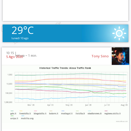
29°C
lunedì 10 ago
10:15 |
lettura ~
1
min.
Tony Siino
5 Ago 2020