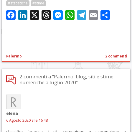
#statistiche
#stime
Facebook
LinkedIn
X
Threads
Messenger
WhatsApp
Telegram
Email
Cond
Palermo
2 commenti
2 commenti a “Palermo: blog, siti e stime
numeriche a luglio 2020”
elena
6 Agosto 2020 alle 16:48
classifica farlocca, i siti compaiono e scompaiono a