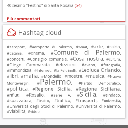
402esimo “Festino” di Santa Rosalia
(54)
Più commentati
Hashtag cloud
arte
calcio
#
, #
, #
, #
, #
,
aeroporti
aeroporto di Palermo
Amat
Comune di Palermo
#
, #
cinema
, #
,
Catania
Cosa nostra
#
concerti
, #
Consiglio comunale
, #
, #
,
cultura
elezioni
Diego Cammarata
#
, #
, #
, #
,
eventi
fotografia
Leoluca Orlando
immondizia
#
, #
, #
, #
,
Internet
la Feltrinelli
mafia
musica
libri
mostre
#
, #
, #
Mondello
, #
, #
, #
Nuovo
Palermo
, #
, #
,
Montevergini
Partito Democratico
politica
Regione Sicilia
Regione Siciliana
#
, #
, #
,
Sicilia
Rosalio
rifiuti
#
, #
, #
, #
, #
sindaco
,
serie A
spazzatura
trasporti
#
, #
, #
traffico
, #
, #
,
teatro
università
Università degli Studi di Palermo
Università di Palermo
#
, #
,
viabilità
#
, #
video