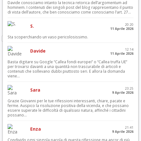
Davide conosciamo intanto la tecnica retorica dell’argomentum ad
hominem. I contenuti dei singoli post del blog rappresentano il punto
di vista dell’autore, che ben conosciamo come conosciamo l’art. 27...
20:20
S.
11 Aprile 2026
Sta scoperchiando un vaso pericolosissimo.
12:14
Davide
11 Aprile 2026
Basta digitare su Google “Callea fondi europei” o “Callea truffa UE”
per trovarsi davanti a una quantità non trascurabile di articoli e
contenuti che sollevano dubbi piuttosto seri. E allora la domanda
viene...
23:25
Sara
9 Aprile 2026
Grazie Giovanni per le tue riflessioni interessanti, chiare, pacate e
ferme. Auspico la risoluzione positiva della vicenda, e che possano
essere superate le difficoltà di qualsiasi natura, affinché i cittadini
possano...
21:41
Enza
9 Aprile 2026
Condivido ogni singola parola di questa riflessione ma ancor di più