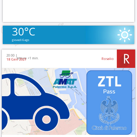
30°C
giovedì 6 ago
20:00 |
lettura <1 min.
Rosalio
18 Gen 2021