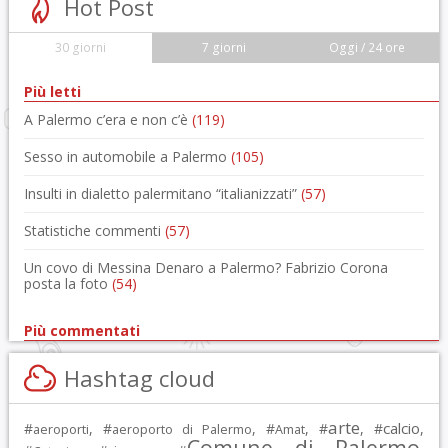
Hot Post
30 giorni
7 giorni
Oggi / 24 ore
Più letti
A Palermo c’era e non c’è
(119)
Sesso in automobile a Palermo
(105)
Insulti in dialetto palermitano “italianizzati”
(57)
Statistiche commenti
(57)
Un covo di Messina Denaro a Palermo? Fabrizio Corona
posta la foto
(54)
Più commentati
Hashtag cloud
arte
calcio
#
, #
, #
, #
, #
,
aeroporti
aeroporto di Palermo
Amat
Comune di Palermo