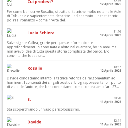
15:28
Cui prodest?
12 Aprile 2026
Per come ben scrive Rosalio, si tratta di tecniche molto note nelle Aule
di Tribunale e sapientemente descritte – ad esempio – in testi tecnici –
poi resi romanzo – come l’ “Arte del...
11:16
Lucia Schiera
12 Aprile 2026
Salve signor Callea, grazie per queste informazioni e
approfondimenti. Io sono nata e abito nel quartiere, ho 19 anni, ma
non avevo idea di tutta questa storia complicata del parco. Ero
convinta che fosse un...
10:37
Rosalio
12 Aprile 2026
Davide conosciamo intanto la tecnica retorica dell’argomentum ad
hominem. I contenuti dei singoli post del blog rappresentano il punto
di vista dell’autore, che ben conosciamo come conosciamo l’art. 27...
20:20
S.
11 Aprile 2026
Sta scoperchiando un vaso pericolosissimo.
12:14
Davide
11 Aprile 2026