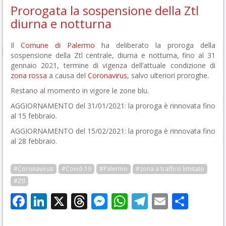
Prorogata la sospensione della Ztl
diurna e notturna
Il
Comune di Palermo
ha deliberato la proroga della
sospensione della Ztl centrale, diurna e notturna, fino al 31
gennaio 2021, termine di vigenza dell’attuale condizione di
zona rossa
a causa del
Coronavirus
, salvo ulteriori proroghe.
Restano al momento in vigore le zone blu.
AGGIORNAMENTO del 31/01/2021: la proroga è rinnovata fino
al 15 febbraio.
AGGIORNAMENTO del 15/02/2021: la proroga è rinnovata fino
al 28 febbraio.
#Coronavirus
#Covid-19
#Palermo
#zona a traffico limitato
#Ztl
Facebook
LinkedIn
X
Threads
Messenger
WhatsApp
Telegram
Email
Cond