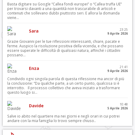
Basta digitare su Google “Callea fondi europei” o “Callea truffa UE”
per trovarsi davanti a una quantità non trascurabile di articoli e
contenuti che sollevano dubbi piuttosto seri. E allora la domanda
viene...
23:25
Sara
9 Aprile 2026
Grazie Giovanni per le tue riflessioni interessanti, chiare, pacate e
ferme. Auspico la risoluzione positiva della vicenda, e che possano
essere superate le difficoltà di qualsiasi natura, affinché i cittadini
possano...
21:41
Enza
9 Aprile 2026
Condivido ogni singola parola di questa riflessione ma ancor di più
la conclusione: “Da qualche parte, a un certo punto, qualcosa si è
interrotto. Il processo collettivo che aveva iniziato a trasformare
questo luogo si...
10:48
Davide
5 Aprile 2026
Salve io abito nel quartiere ma nei giorni e negli orari in cui potrei
andare con la mia famiglia lo trovo sempre chiuso..