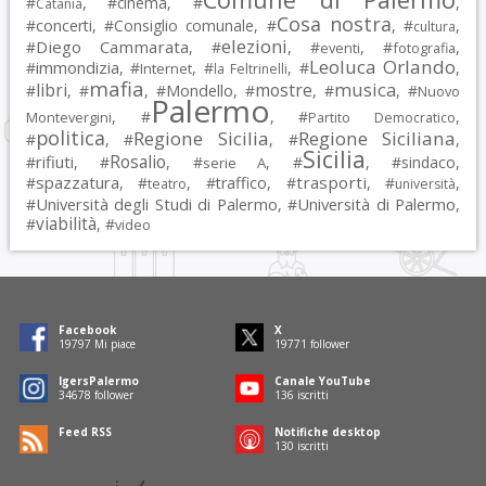
#
, #
cinema
, #
,
Catania
Cosa nostra
#
concerti
, #
Consiglio comunale
, #
, #
,
cultura
elezioni
Diego Cammarata
#
, #
, #
, #
,
eventi
fotografia
Leoluca Orlando
immondizia
#
, #
, #
, #
,
Internet
la Feltrinelli
mafia
musica
libri
mostre
#
, #
, #
Mondello
, #
, #
, #
Nuovo
Palermo
, #
, #
,
Montevergini
Partito Democratico
politica
Regione Sicilia
Regione Siciliana
#
, #
, #
,
Sicilia
Rosalio
rifiuti
#
, #
, #
, #
, #
sindaco
,
serie A
spazzatura
trasporti
#
, #
, #
traffico
, #
, #
,
teatro
università
Università degli Studi di Palermo
Università di Palermo
#
, #
,
viabilità
#
, #
video
Facebook
X
19797
Mi piace
19771
follower
IgersPalermo
Canale YouTube
34678
follower
136
iscritti
Feed RSS
Notifiche desktop
130
iscritti