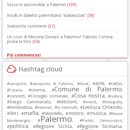
Sesso in automobile a Palermo
(109)
Insulti in dialetto palermitano “italianizzati”
(58)
Statistiche commenti
(57)
Un covo di Messina Denaro a Palermo? Fabrizio Corona
posta la foto
(54)
Più commentati
Hashtag cloud
arte
calcio
#
, #
, #
, #
, #
,
aeroporti
aeroporto di Palermo
Amat
Comune di Palermo
#
, #
cinema
, #
,
Catania
Cosa nostra
#
concerti
, #
Consiglio comunale
, #
, #
,
cultura
elezioni
Diego Cammarata
#
, #
, #
, #
,
eventi
fotografia
Leoluca Orlando
immondizia
#
, #
, #
, #
,
Internet
la Feltrinelli
mafia
musica
libri
mostre
#
, #
, #
Mondello
, #
, #
, #
Nuovo
Palermo
, #
, #
,
Montevergini
Partito Democratico
politica
Regione Sicilia
Regione Siciliana
#
, #
, #
,