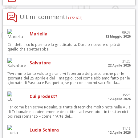
Ultimi commenti
(172.602)
09:37
Mariella
12 Maggio 2026
Ci li detti… cu lu parmu e la gnutticatura. Dare o ricevere di più di
quello che spetterebbe.
21:23
Salvatore
22 Aprile 2026
“Avremmo tanto voluto garantirvi l’apertura del parco anche per le
giornate del 25 aprile e del 1 maggio, così come abbiamo fatto per le
giornate di Pasqua e Pasquetta, se pur con enormi sacrifici da...
15:28
Cui prodest?
12 Aprile 2026
Per come ben scrive Rosalio, si tratta di tecniche molto note nelle Aule
di Tribunale e sapientemente descritte – ad esempio – in testi tecnici –
poi resi romanzo – come l’ “Arte del...
11:16
Lucia Schiera
12 Aprile 2026