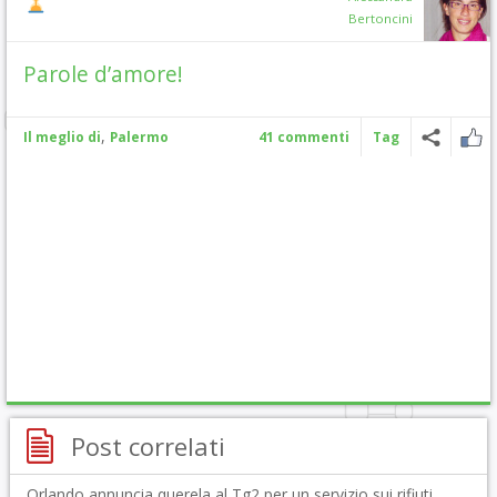
Bertoncini
Parole d’amore!
,
Il meglio di
Palermo
41 commenti
Tag
Post correlati
Orlando annuncia querela al Tg2 per un servizio sui rifiuti