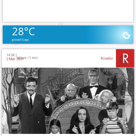
28°C
giovedì 6 ago
14:38 |
lettura <1 min.
Rosalio
2 Mar 2021