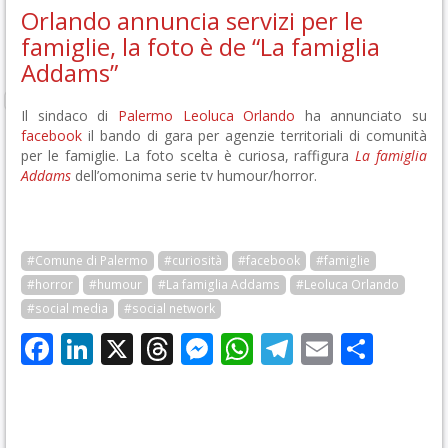
Orlando annuncia servizi per le
famiglie, la foto è de “La famiglia
Addams”
Il sindaco di
Palermo
Leoluca Orlando
ha annunciato su
facebook
il bando di gara per agenzie territoriali di comunità
per le famiglie. La foto scelta è curiosa, raffigura
La famiglia
Addams
dell’omonima serie tv humour/horror.
#Comune di Palermo
#curiosità
#facebook
#famiglie
#horror
#humour
#La famiglia Addams
#Leoluca Orlando
#social media
#social network
Facebook
LinkedIn
X
Threads
Messenger
WhatsApp
Telegram
Email
Cond