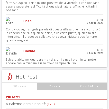
ferme. Auspico la risoluzione positiva della vicenda, e che possano
essere superate le difficoltà di qualsiasi natura, affinché i cittadini
possano...
21:41
Enza
9 Aprile 2026
Condivido ogni singola parola di questa riflessione ma ancor di più
la conclusione: “Da qualche parte, a un certo punto, qualcosa si è
interrotto. Il processo collettivo che aveva iniziato a trasformare
questo luogo si...
10:48
Davide
5 Aprile 2026
Salve io abito nel quartiere ma nei giorni e negli orari in cui potrei
andare con la mia famiglia lo trovo sempre chiuso..
Hot Post
30 giorni
7 giorni
Oggi / 24 ore
Più letti
A Palermo c’era e non c’è
(120)