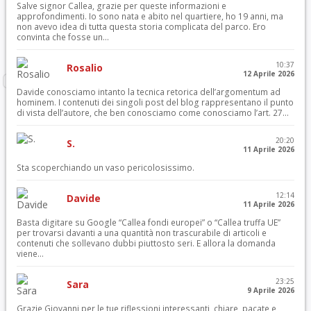
Salve signor Callea, grazie per queste informazioni e
approfondimenti. Io sono nata e abito nel quartiere, ho 19 anni, ma
non avevo idea di tutta questa storia complicata del parco. Ero
convinta che fosse un...
10:37
Rosalio
12 Aprile 2026
Davide conosciamo intanto la tecnica retorica dell’argomentum ad
hominem. I contenuti dei singoli post del blog rappresentano il punto
di vista dell’autore, che ben conosciamo come conosciamo l’art. 27...
20:20
S.
11 Aprile 2026
Sta scoperchiando un vaso pericolosissimo.
12:14
Davide
11 Aprile 2026
Basta digitare su Google “Callea fondi europei” o “Callea truffa UE”
per trovarsi davanti a una quantità non trascurabile di articoli e
contenuti che sollevano dubbi piuttosto seri. E allora la domanda
viene...
23:25
Sara
9 Aprile 2026
Grazie Giovanni per le tue riflessioni interessanti, chiare, pacate e