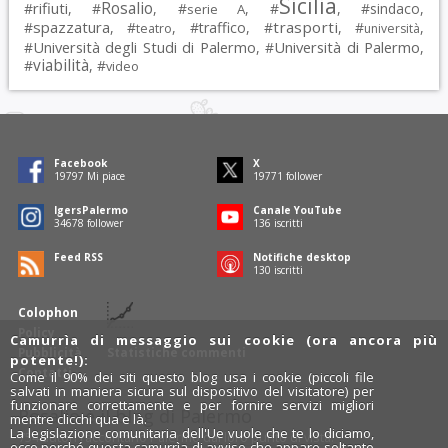
Sicilia
Rosalio
rifiuti
#
, #
, #
, #
, #
sindaco
,
serie A
spazzatura
trasporti
#
, #
, #
traffico
, #
, #
,
teatro
università
Università degli Studi di Palermo
Università di Palermo
#
, #
,
viabilità
#
, #
video
Facebook
X
19797
Mi piace
19771
follower
IgersPalermo
Canale YouTube
34678
follower
136
iscritti
Feed RSS
Notifiche desktop
130
iscritti
Colophon
Policy
Camurrìa di messaggio sui cookie (ora ancora più
Pubblicità
Statistiche commenti
potente!):
Contatti
Come il 90% dei siti questo blog usa i cookie (piccoli file
salvati in maniera sicura sul dispositivo del visitatore) per
funzionare correttamente e per fornire servizi migliori
Rosalio è il blog di Palermo
mentre clicchi qua e là.
La legislazione comunitaria dell'Ue vuole che te lo diciamo,
754 autori
raccontano Palermo dal loro punto di vista.
ecco perché questa camurrìa di avviso che appare soltanto