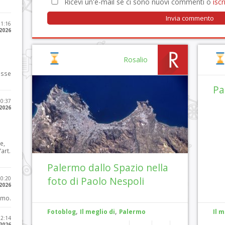
Ricevi un'e-mail se ci sono nuovi commenti o
iscri
11:16
 2026
Rosalio
osse
Pa
10:37
 2026
e,
art.
Palermo dallo Spazio nella
foto di Paolo Nespoli
20:20
 2026
imo.
,
,
Fotoblog
Il meglio di
Palermo
Il m
12:14
 2026