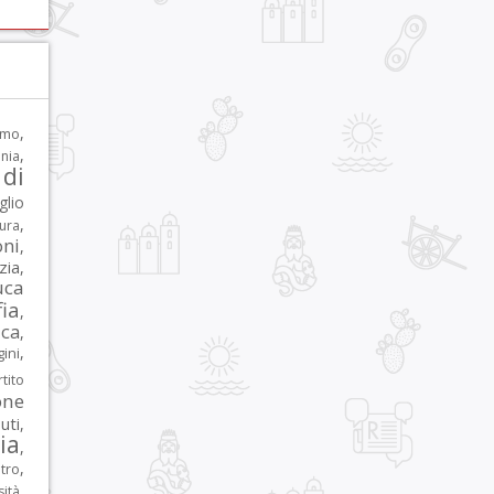
,
rmo
,
nia
di
glio
,
tura
oni
,
zia
,
uca
ia
,
ca
,
,
ni
tito
one
iuti
,
lia
,
,
tro
,
sità