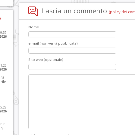
Lascia un commento
(policy dei co
)
Nome
09:37
2026
e-mail (non verrà pubblicata)
Sito web (opzionale)
21:23
 2026
ura
rile
o
e
15:28
 2026
le e
in