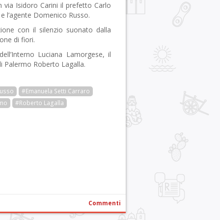
via Isidoro Carini il prefetto Carlo
o e l’agente Domenico Russo.
one con il silenzio suonato dalla
ne di fiori.
dell’Interno Luciana Lamorgese, il
di Palermo Roberto Lagalla.
usso
#Emanuela Setti Carraro
rmo
#Roberto Lagalla
r
pp
gram
ail
Condividi
Commenti