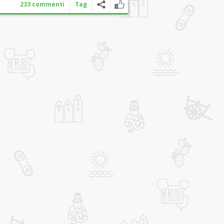
233 commenti
Tag