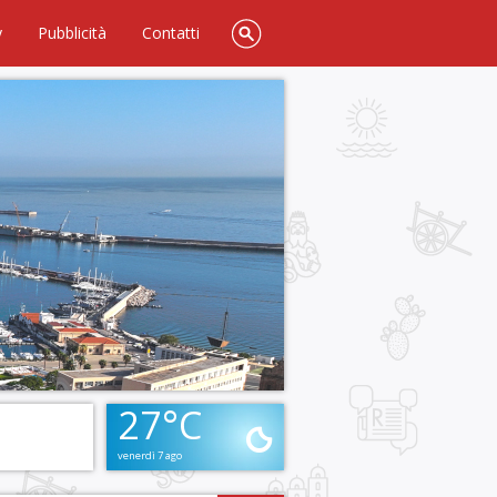
y
Pubblicità
Contatti
27°C
venerdì 7 ago