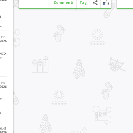
Commenti
Tag
i
..
23:25
 2026
pico
he
21:41
 2026
e:
e
10:48
 2026