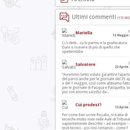
Ultimi commenti
(172.602
Mariella
12 Maggio 
Ci li detti… cu lu parmu e la gnutticatura.
Dare o ricevere di più di quello che
spetterebbe.
Salvatore
22 Aprile
“Avremmo tanto voluto garantirvi l’apert
del parco anche per le giornate del 25 ap
e del 1 maggio, così come abbiamo fatt
per le giornate di Pasqua e Pasquetta, s
pur con enormi sacrifici da...
Cui prodest?
12 Aprile
Per come ben scrive Rosalio, si tratta di
tecniche molto note nelle Aule di Tribuna
sapientemente descritte – ad esempio – 
testi tecnici – poi resi romanzo – come l’