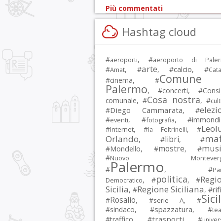
Più commentati
Hashtag cloud
#
, #
aeroporti
aeroporto di Pale
arte
calcio
#
, #
, #
, #
Amat
Cata
Comune 
#
cinema
, #
Palermo
, #
concerti
, #
Consi
Cosa nostra
comunale
, #
, #
cul
elezi
Diego Cammarata
#
, #
immondi
#
, #
, #
eventi
fotografia
Leol
#
, #
, #
Internet
la Feltrinelli
maf
Orlando
libri
, #
, #
musi
mostre
#
Mondello
, #
, #
#
Nuovo Montevergi
Palermo
#
, #
Par
politica
Regi
, #
, #
Democratico
Sicilia
Regione Siciliana
rif
, #
, #
Sici
Rosalio
#
, #
, #
serie A
spazzatura
#
sindaco
, #
, #
tea
trasporti
#
traffico
, #
, #
univer