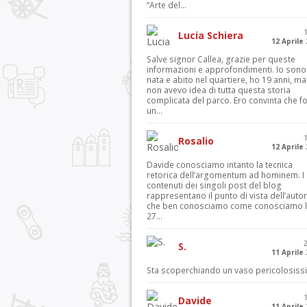
“Arte del...
Lucia Schiera
12 Aprile
Salve signor Callea, grazie per queste
informazioni e approfondimenti. Io sono
nata e abito nel quartiere, ho 19 anni, ma
non avevo idea di tutta questa storia
complicata del parco. Ero convinta che f
un...
Rosalio
12 Aprile
Davide conosciamo intanto la tecnica
retorica dell’argomentum ad hominem. I
contenuti dei singoli post del blog
rappresentano il punto di vista dell’autor
che ben conosciamo come conosciamo l’
27...
S.
11 Aprile
Sta scoperchiando un vaso pericolosiss
Davide
11 Aprile