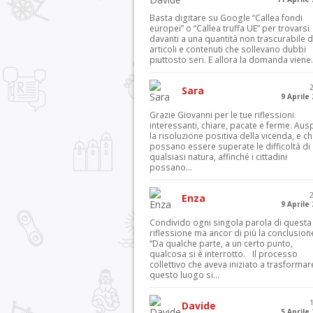
Basta digitare su Google “Callea fondi
europei” o “Callea truffa UE” per trovarsi
davanti a una quantità non trascurabile d
articoli e contenuti che sollevano dubbi
piuttosto seri. E allora la domanda viene.
Sara
9 Aprile
Grazie Giovanni per le tue riflessioni
interessanti, chiare, pacate e ferme. Aus
la risoluzione positiva della vicenda, e c
possano essere superate le difficoltà di
qualsiasi natura, affinché i cittadini
possano...
Enza
9 Aprile
Condivido ogni singola parola di questa
riflessione ma ancor di più la conclusion
“Da qualche parte, a un certo punto,
qualcosa si è interrotto. Il processo
collettivo che aveva iniziato a trasformar
questo luogo si...
Davide
5 Aprile