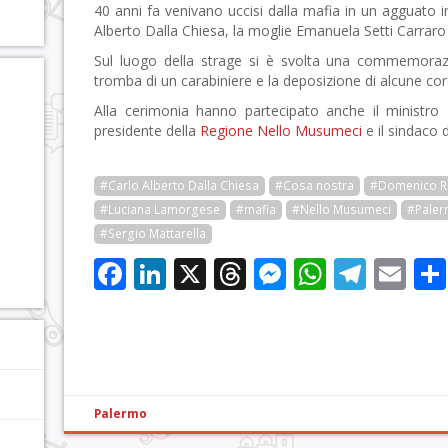
40 anni fa venivano uccisi dalla mafia in un agguato in 
Alberto Dalla Chiesa, la moglie Emanuela Setti Carrar
Sul luogo della strage si è svolta una commemorazi
tromba di un carabiniere e la deposizione di alcune coro
Alla cerimonia hanno partecipato anche il ministro 
presidente della
Regione
Nello Musumeci
e il sindaco 
#Carlo Alberto Dalla Chiesa
#Cosa nostra
#Domenico R
#Luciana Lamorgese
#mafia
#Nello Musumeci
#Pale
#Sergio Mattarella
Facebook
LinkedIn
X
Threads
Messenge
WhatsA
Tele
Em
Palermo