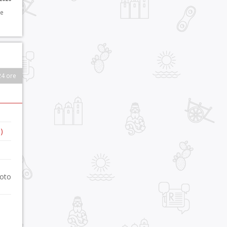
 e
24 ore
)
foto