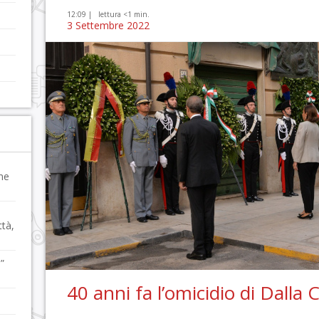
12:09 |
lettura <1 min.
3 Settembre 2022
ne
ttà,
”
40 anni fa l’omicidio di Dalla 