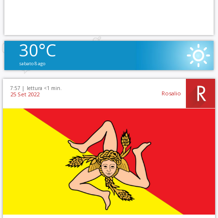
30°C
sabato 8 ago
7:57 |
lettura <1 min.
Rosalio
25 Set 2022