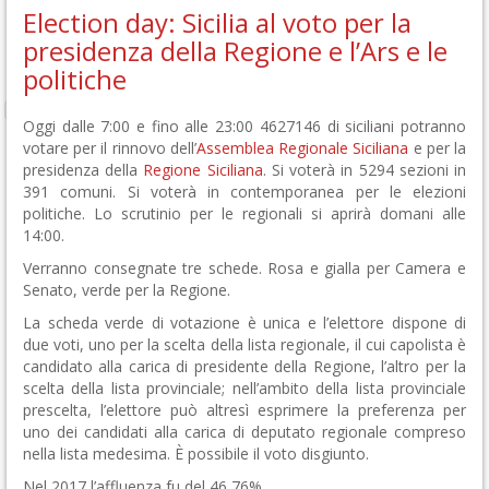
Election day: Sicilia al voto per la
presidenza della Regione e l’Ars e le
politiche
Oggi dalle 7:00 e fino alle 23:00 4627146 di siciliani potranno
votare per il rinnovo dell’
Assemblea Regionale Siciliana
e per la
presidenza della
Regione Siciliana
. Si voterà in 5294 sezioni in
391 comuni. Si voterà in contemporanea per le elezioni
politiche. Lo scrutinio per le regionali si aprirà domani alle
14:00.
Verranno consegnate tre schede. Rosa e gialla per Camera e
Senato, verde per la Regione.
La scheda verde di votazione è unica e l’elettore dispone di
due voti, uno per la scelta della lista regionale, il cui capolista è
candidato alla carica di presidente della Regione, l’altro per la
scelta della lista provinciale; nell’ambito della lista provinciale
prescelta, l’elettore può altresì esprimere la preferenza per
uno dei candidati alla carica di deputato regionale compreso
nella lista medesima. È possibile il voto disgiunto.
Nel 2017 l’affluenza fu del 46,76%.