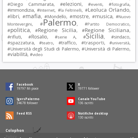
elezioni
Diego Cammarata
#
, #
, #
, #
,
eventi
fotografia
Leoluca Orlando
immondizia
#
, #
, #
, #
,
Internet
la Feltrinelli
mafia
musica
libri
mostre
#
, #
, #
Mondello
, #
, #
, #
Nuovo
Palermo
, #
, #
,
Montevergini
Partito Democratico
politica
Regione Sicilia
Regione Siciliana
#
, #
, #
,
Sicilia
Rosalio
rifiuti
#
, #
, #
, #
, #
sindaco
,
serie A
spazzatura
trasporti
#
, #
, #
traffico
, #
, #
,
teatro
università
Università degli Studi di Palermo
Università di Palermo
#
, #
,
viabilità
#
, #
video
Facebook
X
19797
Mi piace
19771
follower
IgersPalermo
Canale YouTube
34678
follower
136
iscritti
Feed RSS
Notifiche desktop
130
iscritti
Colophon
Policy