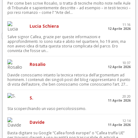
Per come ben scrive Rosalio, si tratta di tecniche molto note nelle Aule
di Tribunale e sapientemente descritte – ad esempio – in testi tecnici –
poi resi romanzo – come l’ “Arte del...
11:16
Lucia Schiera
12 Aprile 2026
Salve signor Callea, grazie per queste informazioni e
approfondimenti. Io sono nata e abito nel quartiere, ho 19 anni, ma
non avevo idea di tutta questa storia complicata del parco. Ero
convinta che fosse un...
10:37
Rosalio
12 Aprile 2026
Davide conosciamo intanto la tecnica retorica dell’argomentum ad
hominem. I contenuti dei singoli post del blog rappresentano il punto
di vista dell’autore, che ben conosciamo come conosciamo l’art. 27...
20:20
S.
11 Aprile 2026
Sta scoperchiando un vaso pericolosissimo.
12:14
Davide
11 Aprile 2026
Basta digitare su Google “Callea fondi europei” o “Callea truffa UE”
per trovarsi davanti a una quantità non trascurabile di articoli e