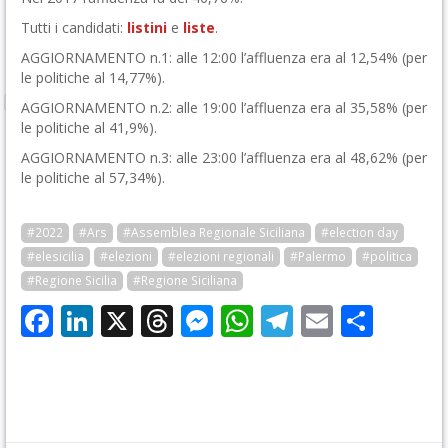
Tutti i candidati:
listini
e
liste
.
AGGIORNAMENTO n.1: alle 12:00 l’affluenza era al 12,54% (per
le politiche al 14,77%).
AGGIORNAMENTO n.2: alle 19:00 l’affluenza era al 35,58% (per
le politiche al 41,9%).
AGGIORNAMENTO n.3: alle 23:00 l’affluenza era al 48,62% (per
le politiche al 57,34%).
#2022
#Ars
#Assemblea Regionale Siciliana
#election day
#elesicilia
#elezioni
#elezioni regionali
#Palermo
#politica
#Regione Sicilia
#Regione Siciliana
Facebook
LinkedIn
X
Threads
Messenger
WhatsApp
Telegram
Email
Cond