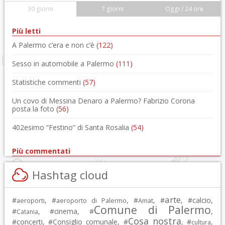
30 giorni
7 giorni
Oggi / 24 ore
Più letti
A Palermo c’era e non c’è
(122)
Sesso in automobile a Palermo
(111)
Statistiche commenti
(57)
Un covo di Messina Denaro a Palermo? Fabrizio Corona
posta la foto
(56)
402esimo “Festino” di Santa Rosalia
(54)
Più commentati
Hashtag cloud
arte
calcio
#
, #
, #
, #
, #
,
aeroporti
aeroporto di Palermo
Amat
Comune di Palermo
#
, #
cinema
, #
,
Catania
Cosa nostra
#
concerti
, #
Consiglio comunale
, #
, #
,
cultura