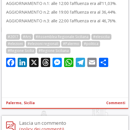
AGGIORNAMENTO n.1: alle 12:00 l’affluenza era all’11,03%.
AGGIORNAMENTO n.2: alle 19:00 l’affluenza era al 36,44%.
AGGIORNAMENTO n.3: alle 22:00 l’affluenza era al 46,76%.
#2017
#Ars
#Assemblea Regionale Siciliana
#elesicilia
#elezioni
#elezioni regionali
#Palermo
#politica
#Regione Sicilia
#Regione Siciliana
Facebook
LinkedIn
X
Threads
Messenger
WhatsApp
Telegram
Email
Cond
,
Palermo
Sicilia
Commenti
Lascia un commento
(policy dei commenti)