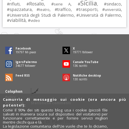
Sicilia
Rosalio
rifiuti
#
, #
, #
, #
, #
sindaco
,
serie A
spazzatura
trasporti
#
, #
, #
traffico
, #
, #
,
teatro
università
Università degli Studi di Palermo
Università di Palermo
#
, #
,
viabilità
#
, #
video
Facebook
X
19797
Mi piace
19771
follower
IgersPalermo
Canale YouTube
34677
follower
136
iscritti
Feed RSS
Notifiche desktop
130
iscritti
Colophon
Policy
Camurrìa di messaggio sui cookie (ora ancora più
Pubblicità
Statistiche commenti
potente!):
Contatti
Come il 90% dei siti questo blog usa i cookie (piccoli file
salvati in maniera sicura sul dispositivo del visitatore) per
funzionare correttamente e per fornire servizi migliori
Rosalio è il blog di Palermo
mentre clicchi qua e là.
La legislazione comunitaria dell'Ue vuole che te lo diciamo,
754 autori
raccontano Palermo dal loro punto di vista.