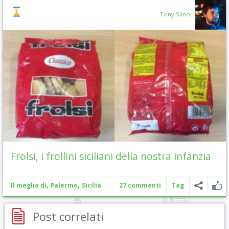
Tony Siino
Frolsi, i frollini siciliani della nostra infanzia
,
,
Il meglio di
Palermo
Sicilia
27 commenti
Tag
Post correlati