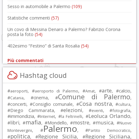
Sesso in automobile a Palermo
(109)
Statistiche commenti
(57)
Un covo di Messina Denaro a Palermo? Fabrizio Corona
posta la foto
(54)
402esimo “Festino” di Santa Rosalia
(54)
Più commentati
Hashtag cloud
arte
calcio
#
, #
, #
, #
, #
,
aeroporti
aeroporto di Palermo
Amat
Comune di Palermo
#
, #
cinema
, #
,
Catania
Cosa nostra
#
concerti
, #
Consiglio comunale
, #
, #
,
cultura
elezioni
Diego Cammarata
#
, #
, #
, #
,
eventi
fotografia
Leoluca Orlando
immondizia
#
, #
, #
, #
,
Internet
la Feltrinelli
mafia
musica
libri
mostre
#
, #
, #
Mondello
, #
, #
, #
Nuovo
Palermo
, #
, #
,
Montevergini
Partito Democratico
politica
Regione Sicilia
Regione Siciliana
#
, #
, #
,