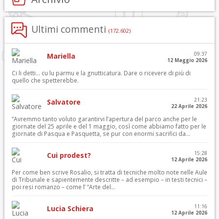
Ultimi commenti
(172.602)
09:37
Mariella
12 Maggio 2026
Ci li detti… cu lu parmu e la gnutticatura. Dare o ricevere di più di
quello che spetterebbe.
21:23
Salvatore
22 Aprile 2026
“Avremmo tanto voluto garantirvi l’apertura del parco anche per le
giornate del 25 aprile e del 1 maggio, così come abbiamo fatto per le
giornate di Pasqua e Pasquetta, se pur con enormi sacrifici da...
15:28
Cui prodest?
12 Aprile 2026
Per come ben scrive Rosalio, si tratta di tecniche molto note nelle Aule
di Tribunale e sapientemente descritte – ad esempio – in testi tecnici –
poi resi romanzo – come l’ “Arte del...
11:16
Lucia Schiera
12 Aprile 2026