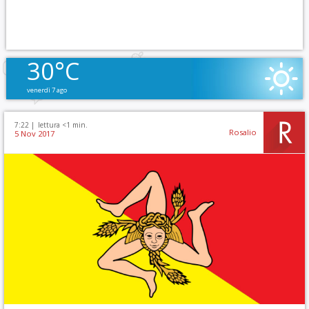
30°C
venerdì 7 ago
7:22 |
lettura <1 min.
Rosalio
5 Nov 2017