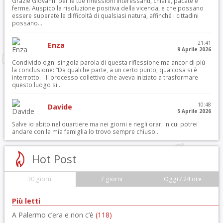
Grazie Giovanni per le tue riflessioni interessanti, chiare, pacate e
ferme. Auspico la risoluzione positiva della vicenda, e che possano
essere superate le difficoltà di qualsiasi natura, affinché i cittadini
possano...
21:41
Enza
9 Aprile 2026
Condivido ogni singola parola di questa riflessione ma ancor di più
la conclusione: “Da qualche parte, a un certo punto, qualcosa si è
interrotto. Il processo collettivo che aveva iniziato a trasformare
questo luogo si...
10:48
Davide
5 Aprile 2026
Salve io abito nel quartiere ma nei giorni e negli orari in cui potrei
andare con la mia famiglia lo trovo sempre chiuso..
Hot Post
30 giorni
7 giorni
Oggi / 24 ore
Più letti
A Palermo c’era e non c’è
(118)