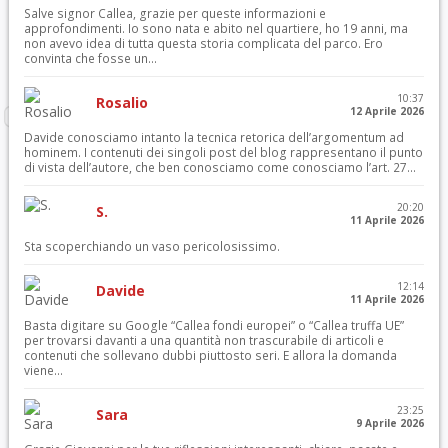
Salve signor Callea, grazie per queste informazioni e
approfondimenti. Io sono nata e abito nel quartiere, ho 19 anni, ma
non avevo idea di tutta questa storia complicata del parco. Ero
convinta che fosse un...
10:37
Rosalio
12 Aprile 2026
Davide conosciamo intanto la tecnica retorica dell’argomentum ad
hominem. I contenuti dei singoli post del blog rappresentano il punto
di vista dell’autore, che ben conosciamo come conosciamo l’art. 27...
20:20
S.
11 Aprile 2026
Sta scoperchiando un vaso pericolosissimo.
12:14
Davide
11 Aprile 2026
Basta digitare su Google “Callea fondi europei” o “Callea truffa UE”
per trovarsi davanti a una quantità non trascurabile di articoli e
contenuti che sollevano dubbi piuttosto seri. E allora la domanda
viene...
23:25
Sara
9 Aprile 2026