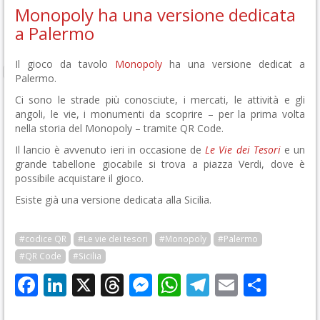
Monopoly ha una versione dedicata
a Palermo
Il gioco da tavolo
Monopoly
ha una versione dedicat a
Palermo.
Ci sono le strade più conosciute, i mercati, le attività e gli
angoli, le vie, i monumenti da scoprire – per la prima volta
nella storia del Monopoly – tramite QR Code.
Il lancio è avvenuto ieri in occasione de
Le Vie dei Tesori
e un
grande tabellone giocabile si trova a piazza Verdi, dove è
possibile acquistare il gioco.
Esiste già una versione dedicata alla Sicilia.
#codice QR
#Le vie dei tesori
#Monopoly
#Palermo
#QR Code
#Sicilia
Facebook
LinkedIn
X
Threads
Messenger
WhatsApp
Telegram
Email
Cond