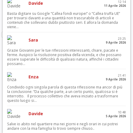
12:14
Davide
11 Aprile 2026
Basta digitare su Google “Callea fondi europei” o “Callea truffa UE”
per trovarsi davanti a una quantità non trascurabile di articoli e
contenuti che sollevano dubbi piuttosto seri. E allora la domanda
viene...
23:25
Sara
9 Aprile 2026
Grazie Giovanni per le tue riflessioni interessanti, chiare, pacate e
ferme. Auspico la risoluzione positiva della vicenda, e che possano
essere superate le difficoltà di qualsiasi natura, affinché i cittadini
possano...
21:41
Enza
9 Aprile 2026
Condivido ogni singola parola di questa riflessione ma ancor di più
la conclusione: “Da qualche parte, a un certo punto, qualcosa si è
interrotto. Il processo collettivo che aveva iniziato a trasformare
questo luogo si...
10:48
Davide
5 Aprile 2026
Salve io abito nel quartiere ma nei giorni e negli orari in cui potrei
andare con la mia famiglia lo trovo sempre chiuso..