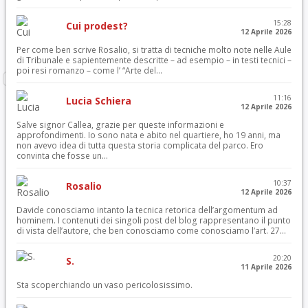
15:28
Cui prodest?
12 Aprile 2026
Per come ben scrive Rosalio, si tratta di tecniche molto note nelle Aule
di Tribunale e sapientemente descritte – ad esempio – in testi tecnici –
poi resi romanzo – come l’ “Arte del...
11:16
Lucia Schiera
12 Aprile 2026
Salve signor Callea, grazie per queste informazioni e
approfondimenti. Io sono nata e abito nel quartiere, ho 19 anni, ma
non avevo idea di tutta questa storia complicata del parco. Ero
convinta che fosse un...
10:37
Rosalio
12 Aprile 2026
Davide conosciamo intanto la tecnica retorica dell’argomentum ad
hominem. I contenuti dei singoli post del blog rappresentano il punto
di vista dell’autore, che ben conosciamo come conosciamo l’art. 27...
20:20
S.
11 Aprile 2026
Sta scoperchiando un vaso pericolosissimo.