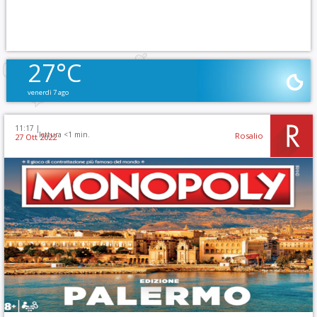
27°C
venerdì 7 ago
11:17 |
lettura <1 min.
Rosalio
27 Ott 2022