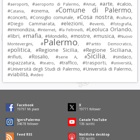
arte
calcio
#
, #
, #
, #
, #
,
aeroporti
aeroporto di Palermo
Amat
Comune di Palermo
#
, #
cinema
, #
,
Catania
Cosa nostra
#
concerti
, #
Consiglio comunale
, #
, #
,
cultura
elezioni
Diego Cammarata
#
, #
, #
, #
,
eventi
fotografia
Leoluca Orlando
immondizia
#
, #
, #
, #
,
Internet
la Feltrinelli
mafia
musica
libri
mostre
#
, #
, #
Mondello
, #
, #
, #
Nuovo
Palermo
, #
, #
,
Montevergini
Partito Democratico
politica
Regione Sicilia
Regione Siciliana
#
, #
, #
,
Sicilia
Rosalio
rifiuti
#
, #
, #
, #
, #
sindaco
,
serie A
spazzatura
trasporti
#
, #
, #
traffico
, #
, #
,
teatro
università
Università degli Studi di Palermo
Università di Palermo
#
, #
,
viabilità
#
, #
video
Facebook
X
19797
Mi piace
19771
follower
IgersPalermo
Canale YouTube
34678
follower
136
iscritti
Feed RSS
Notifiche desktop
130
iscritti