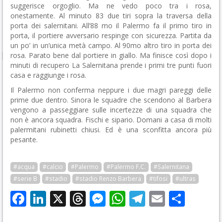
suggerisce orgoglio. Ma ne vedo poco tra i rosa,
onestamente. Al minuto 83 due tiri sopra la traversa della
porta dei salernitani. All’88 mo il Palermo fa il primo tiro in
porta, il portiere avversario respinge con sicurezza. Partita da
un po’ in un’unica metà campo. Al 90mo altro tiro in porta dei
rosa. Parato bene dal portiere in giallo. Ma finisce così dopo i
minuti di recupero La Salernitana prende i primi tre punti fuori
casa e raggiunge i rosa.
Il Palermo non conferma neppure i due magri pareggi delle
prime due dentro. Sinora le squadre che scendono al Barbera
vengono a passeggiare sulle incertezze di una squadra che
non è ancora squadra. Fischi e sipario. Domani a casa di molti
palermitani rubinetti chiusi. Ed è una sconfitta ancora più
pesante.
#acqua
#calcio
#Palermo
#Palermo F.C.
#Salernitana
#serie B
#stadio
#stadio Renzo Barbera
#tifosi
#ultras
Facebook
LinkedIn
X
Threads
Messenger
WhatsApp
Telegram
Email
Cond