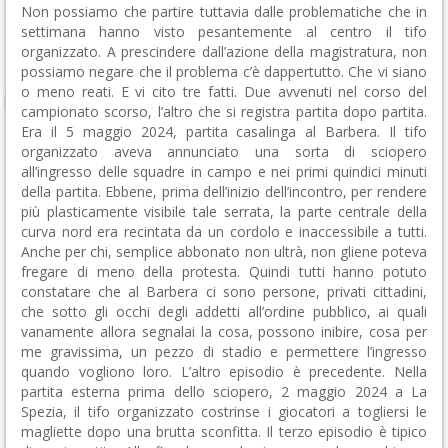
Non possiamo che partire tuttavia dalle problematiche che in
settimana hanno visto pesantemente al centro il tifo
organizzato. A prescindere dall’azione della magistratura, non
possiamo negare che il problema c’è dappertutto. Che vi siano
o meno reati. E vi cito tre fatti. Due avvenuti nel corso del
campionato scorso, l’altro che si registra partita dopo partita.
Era il 5 maggio 2024, partita casalinga al Barbera. Il tifo
organizzato aveva annunciato una sorta di sciopero
all’ingresso delle squadre in campo e nei primi quindici minuti
della partita. Ebbene, prima dell’inizio dell’incontro, per rendere
più plasticamente visibile tale serrata, la parte centrale della
curva nord era recintata da un cordolo e inaccessibile a tutti.
Anche per chi, semplice abbonato non ultrà, non gliene poteva
fregare di meno della protesta. Quindi tutti hanno potuto
constatare che al Barbera ci sono persone, privati cittadini,
che sotto gli occhi degli addetti all’ordine pubblico, ai quali
vanamente allora segnalai la cosa, possono inibire, cosa per
me gravissima, un pezzo di stadio e permettere l’ingresso
quando vogliono loro. L’altro episodio è precedente. Nella
partita esterna prima dello sciopero, 2 maggio 2024 a La
Spezia, il tifo organizzato costrinse i giocatori a togliersi le
magliette dopo una brutta sconfitta. Il terzo episodio è tipico