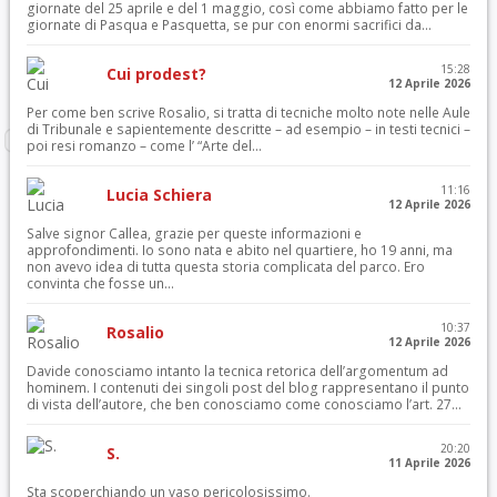
giornate del 25 aprile e del 1 maggio, così come abbiamo fatto per le
giornate di Pasqua e Pasquetta, se pur con enormi sacrifici da...
15:28
Cui prodest?
12 Aprile 2026
Per come ben scrive Rosalio, si tratta di tecniche molto note nelle Aule
di Tribunale e sapientemente descritte – ad esempio – in testi tecnici –
poi resi romanzo – come l’ “Arte del...
11:16
Lucia Schiera
12 Aprile 2026
Salve signor Callea, grazie per queste informazioni e
approfondimenti. Io sono nata e abito nel quartiere, ho 19 anni, ma
non avevo idea di tutta questa storia complicata del parco. Ero
convinta che fosse un...
10:37
Rosalio
12 Aprile 2026
Davide conosciamo intanto la tecnica retorica dell’argomentum ad
hominem. I contenuti dei singoli post del blog rappresentano il punto
di vista dell’autore, che ben conosciamo come conosciamo l’art. 27...
20:20
S.
11 Aprile 2026
Sta scoperchiando un vaso pericolosissimo.