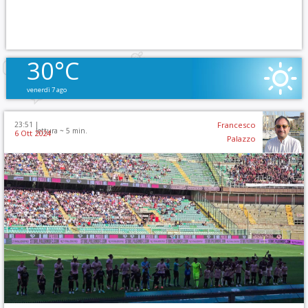
30°C
venerdì 7 ago
23:51 |
Francesco
lettura ~
5
min.
6 Ott 2024
Palazzo