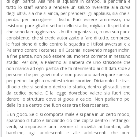
di ogni partita. Alla fine la squadra in campo, la panchina e
tutto lo staff vanno a rendere un saluto riverente alla curva
degli ultrà, sia che si vinca, per prendersi gli applausi, sia che si
perda, per accogliere i fischi. Può essere ammesso, ma
esistono pure gli altri settori dello stadio, migliaia di spettatori
che sono la maggioranza. Un tifo organizzato, o una sua parte
consistente, che si crede autorizzato a fare di tutto, comprese
le frasi piene di odio contro la squadra e i tifosi avversari e a
Palermo contro i catanesi e il Catania, ricevendo magari inchini
a fine partita, non può essere più moneta corrente in nessuno
stadio. Per dire, a Palermo al Barbera c’è uno striscione che
non manca ad ogni partita che fa riferimento ai diffidati. Cioè a
persone che per gravi motivi non possono partecipare spesso
per periodi lunghi a manifestazioni sportive. Diciamolo. Le frasi
di odio che si sentono dentro lo stadio, dentro gli stadi, sono
da codice penale. E la legge dovrebbe valere sia fuori che
dentro le strutture dove si gioca a calcio. Non parliamo poi
delle liti sia dentro che fuori casa tra tifosi rosanero.
È un gioco. Se ci si comporta male e si parla in un certo modo,
sparando di tutto e lanciando ciò che capita dentro i rettangoli
verdi, si impartisce una lezione di inciviltà ai bambini, alle
bambine, agli adolescenti e alle adolescenti che pure