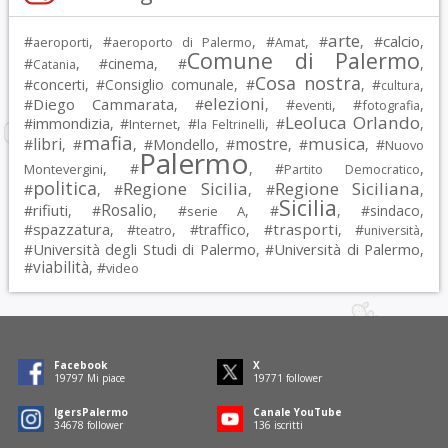
arte
calcio
#
, #
, #
, #
, #
,
aeroporti
aeroporto di Palermo
Amat
Comune di Palermo
#
, #
cinema
, #
,
Catania
Cosa nostra
#
concerti
, #
Consiglio comunale
, #
, #
,
cultura
elezioni
Diego Cammarata
#
, #
, #
, #
,
eventi
fotografia
Leoluca Orlando
immondizia
#
, #
, #
, #
,
Internet
la Feltrinelli
mafia
musica
libri
mostre
#
, #
, #
Mondello
, #
, #
, #
Nuovo
Palermo
, #
, #
,
Montevergini
Partito Democratico
politica
Regione Sicilia
Regione Siciliana
#
, #
, #
,
Sicilia
Rosalio
rifiuti
#
, #
, #
, #
, #
sindaco
,
serie A
spazzatura
trasporti
#
, #
, #
traffico
, #
, #
,
teatro
università
Università degli Studi di Palermo
Università di Palermo
#
, #
,
viabilità
#
, #
video
Facebook
X
19797
Mi piace
19771
follower
IgersPalermo
Canale YouTube
34678
follower
136
iscritti