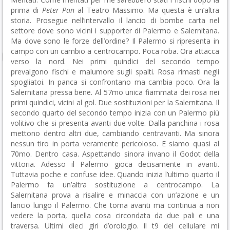
prima di
Peter Pan
al Teatro Massimo. Ma questa è un’altra
storia. Prosegue nell’intervallo il lancio di bombe carta nel
settore dove sono vicini i supporter di Palermo e Salernitana.
Ma dove sono le forze dell’ordine? Il Palermo si ripresenta in
campo con un cambio a centrocampo. Poca roba. Ora attacca
verso la nord. Nei primi quindici del secondo tempo
prevalgono fischi e malumore sugli spalti. Rosa rimasti negli
spogliatoi. In panca si confrontano ma cambia poco. Ora la
Salernitana pressa bene. Al 57mo unica fiammata dei rosa nei
primi quindici, vicini al gol. Due sostituzioni per la Salernitana. Il
secondo quarto del secondo tempo inizia con un Palermo più
volitivo che si presenta avanti due volte. Dalla panchina i rosa
mettono dentro altri due, cambiando centravanti. Ma sinora
nessun tiro in porta veramente pericoloso. E siamo quasi al
70mo. Dentro casa. Aspettando sinora invano il Godot della
vittoria. Adesso il Palermo gioca decisamente in avanti.
Tuttavia poche e confuse idee. Quando inizia l’ultimo quarto il
Palermo fa un’altra sostituzione a centrocampo. La
Salernitana prova a risalire e minaccia con un’azione e un
lancio lungo il Palermo. Che torna avanti ma continua a non
vedere la porta, quella cosa circondata da due pali e una
traversa. Ultimi dieci giri d’orologio. Il t9 del cellulare mi