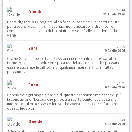
12:14
Davide
11 Aprile 2026
Basta digitare su Google “Callea fondi europei” o “Callea truffa UE”
per trovarsi davanti a una quantità non trascurabile di articoli e
contenuti che sollevano dubbi piuttosto seri. E allora la domanda
viene...
23:25
Sara
9 Aprile 2026
Grazie Giovanni per le tue riflessioni interessanti, chiare, pacate e
ferme. Auspico la risoluzione positiva della vicenda, e che possano
essere superate le difficoltà di qualsiasi natura, affinché i cittadini
possano...
21:41
Enza
9 Aprile 2026
Condivido ogni singola parola di questa riflessione ma ancor di più
la conclusione: “Da qualche parte, a un certo punto, qualcosa si è
interrotto. Il processo collettivo che aveva iniziato a trasformare
questo luogo si...
10:48
Davide
5 Aprile 2026
Salve io abito nel quartiere ma nei giorni e negli orari in cui potrei