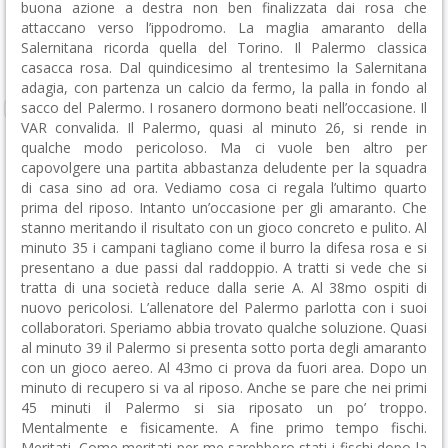
buona azione a destra non ben finalizzata dai rosa che
attaccano verso l’ippodromo. La maglia amaranto della
Salernitana ricorda quella del Torino. Il Palermo classica
casacca rosa. Dal quindicesimo al trentesimo la Salernitana
adagia, con partenza un calcio da fermo, la palla in fondo al
sacco del Palermo. I rosanero dormono beati nell’occasione. Il
VAR convalida. Il Palermo, quasi al minuto 26, si rende in
qualche modo pericoloso. Ma ci vuole ben altro per
capovolgere una partita abbastanza deludente per la squadra
di casa sino ad ora. Vediamo cosa ci regala l’ultimo quarto
prima del riposo. Intanto un’occasione per gli amaranto. Che
stanno meritando il risultato con un gioco concreto e pulito. Al
minuto 35 i campani tagliano come il burro la difesa rosa e si
presentano a due passi dal raddoppio. A tratti si vede che si
tratta di una società reduce dalla serie A. Al 38mo ospiti di
nuovo pericolosi. L’allenatore del Palermo parlotta con i suoi
collaboratori. Speriamo abbia trovato qualche soluzione. Quasi
al minuto 39 il Palermo si presenta sotto porta degli amaranto
con un gioco aereo. Al 43mo ci prova da fuori area. Dopo un
minuto di recupero si va al riposo. Anche se pare che nei primi
45 minuti il Palermo si sia riposato un po’ troppo.
Mentalmente e fisicamente. A fine primo tempo fischi.
Meritati. Come meritati per me sarebbero stati i fischi dopo la