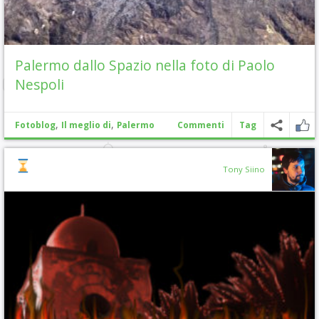
Palermo dallo Spazio nella foto di Paolo
Nespoli
,
,
Fotoblog
Il meglio di
Palermo
Commenti
Tag
Tony Siino