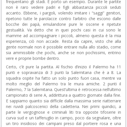
frequentano gli stadi. E porto un esempio. Durante le partite
non è raro vedere padri e figli abbastanza piccoli seduti
accanto. Ebbene, i pargoli, volendo imitare i “saggi” genitori,
ripetono tutte le parolacce contro l’arbitro che escono dalle
bocche dei papà, emulandone pure le oscene e ripetute
gestualità. Va detto che in quei pochi casi in cui sono le
mamme ad accompagnare i piccoli, almeno questa è la mia
esperienza, ciò non accade. Resta da capire, visto che alla
gente normale non è possibile entrare nulla allo stadio, come
sia ammissibile che pochi, anche se non pochissimi, entrino
vere e proprie bombe dentro.
Certo, c’è pure la partita. Al fischio d’inizio il Palermo ha 11
punti e sopravanza di 3 punti la Salernitana che è a 8. La
squadra ospite ha fatto un solo punto fuori casa, mentre va
molto meglio del Palermo tra le mura amiche. 2 punti il
Palermo, 7 la Salernitana. Quest’ultima è retrocessa nell’ultimo
campionato di serie A, addirittura a quattro giornate dalla fine.
E sappiamo quanto sia difficile dalla massima serie riatterrare
nei ruvidi palcoscenici della cadetteria. Nei primi quindici, a
parte le vergognose e criminali liti tra opposte tifoserie in
curva sud e un tafferuglio in campo, poco da segnalare, oltre
un tiro insidioso dei campani preso dal portiere rosa e una