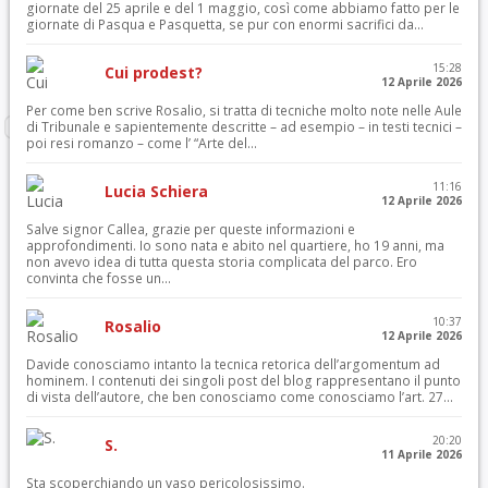
giornate del 25 aprile e del 1 maggio, così come abbiamo fatto per le
giornate di Pasqua e Pasquetta, se pur con enormi sacrifici da...
15:28
Cui prodest?
12 Aprile 2026
Per come ben scrive Rosalio, si tratta di tecniche molto note nelle Aule
di Tribunale e sapientemente descritte – ad esempio – in testi tecnici –
poi resi romanzo – come l’ “Arte del...
11:16
Lucia Schiera
12 Aprile 2026
Salve signor Callea, grazie per queste informazioni e
approfondimenti. Io sono nata e abito nel quartiere, ho 19 anni, ma
non avevo idea di tutta questa storia complicata del parco. Ero
convinta che fosse un...
10:37
Rosalio
12 Aprile 2026
Davide conosciamo intanto la tecnica retorica dell’argomentum ad
hominem. I contenuti dei singoli post del blog rappresentano il punto
di vista dell’autore, che ben conosciamo come conosciamo l’art. 27...
20:20
S.
11 Aprile 2026
Sta scoperchiando un vaso pericolosissimo.