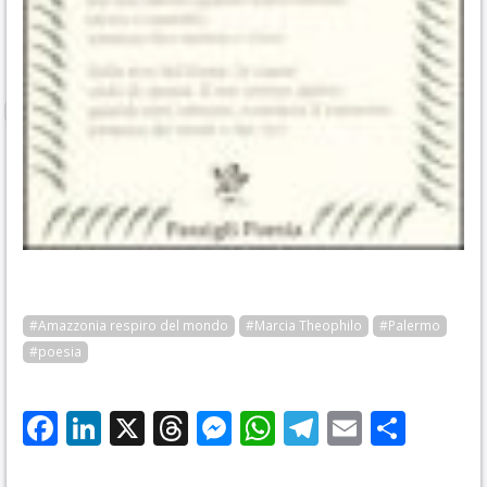
#Amazzonia respiro del mondo
#Marcia Theophilo
#Palermo
#poesia
Facebook
LinkedIn
X
Threads
Messenger
WhatsApp
Telegram
Email
Cond