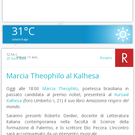
31°C
sabato 8 ago
12:54 |
lettura <1 min.
Rosalio
25 Gen 2006
Marcia Theophilo al Kalhesa
Oggi alle 18:00
Marcia Theophilo
, poetessa brasiliana in
passato candidata al premio nobel, presenterà al
Kursaal
Kalhesa
(foro Umberto I, 21) il suo libro
Amazzonia respiro del
mondo
.
Saranno presenti Roberto Deidier, docente di Letteratura
italiana contemporanea nella facoltà di Scienze della
formazione di Palermo, e lo scrittore Elio Pecora. L’incontro
sarà accompagnato da un intervento musicale.