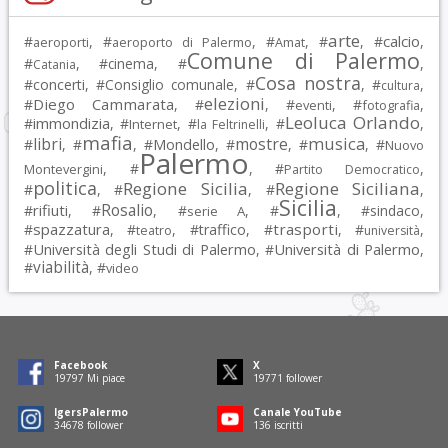
arte
calcio
#
, #
, #
, #
, #
,
aeroporti
aeroporto di Palermo
Amat
Comune di Palermo
#
, #
cinema
, #
,
Catania
Cosa nostra
#
concerti
, #
Consiglio comunale
, #
, #
,
cultura
elezioni
Diego Cammarata
#
, #
, #
, #
,
eventi
fotografia
Leoluca Orlando
immondizia
#
, #
, #
, #
,
Internet
la Feltrinelli
mafia
musica
libri
mostre
#
, #
, #
Mondello
, #
, #
, #
Nuovo
Palermo
, #
, #
,
Montevergini
Partito Democratico
politica
Regione Sicilia
Regione Siciliana
#
, #
, #
,
Sicilia
Rosalio
rifiuti
#
, #
, #
, #
, #
sindaco
,
serie A
spazzatura
trasporti
#
, #
, #
traffico
, #
, #
,
teatro
università
Università degli Studi di Palermo
Università di Palermo
#
, #
,
viabilità
#
, #
video
Facebook
X
19797
Mi piace
19771
follower
IgersPalermo
Canale YouTube
34678
follower
136
iscritti