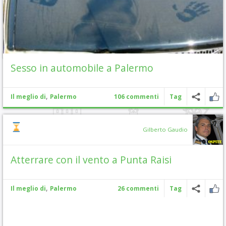
Sesso in automobile a Palermo
,
Il meglio di
Palermo
106 commenti
Tag
Gilberto Gaudio
Atterrare con il vento a Punta Raisi
,
Il meglio di
Palermo
26 commenti
Tag