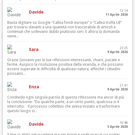
12:14
Davide
11 Aprile 2026
Basta digitare su Google “Callea fondi europei” o “Callea truffa UE”
per trovarsi davanti a una quantità non trascurabile di articoli e
contenuti che sollevano dubbi piuttosto seri. E allora la domanda
viene...
23:25
Sara
9 Aprile 2026
Grazie Giovanni per le tue riflessioni interessanti, chiare, pacate e
ferme. Auspico la risoluzione positiva della vicenda, e che possano
essere superate le difficoltà di qualsiasi natura, affinché i cittadini
possano...
21:41
Enza
9 Aprile 2026
Condivido ogni singola parola di questa riflessione ma ancor di più
la conclusione: “Da qualche parte, a un certo punto, qualcosa si è
interrotto. Il processo collettivo che aveva iniziato a trasformare
questo luogo si...
10:48
Davide
5 Aprile 2026
Salve io abito nel quartiere ma nei giorni e negli orari in cui potrei