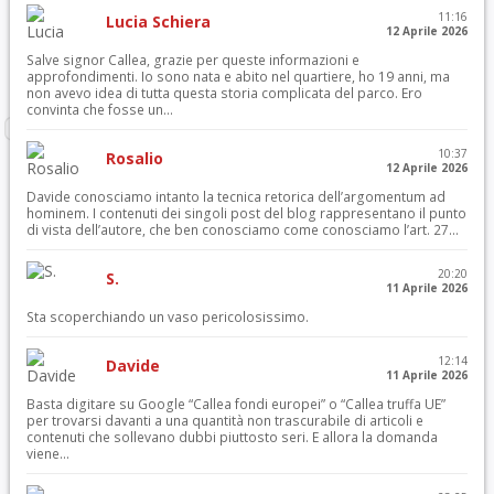
11:16
Lucia Schiera
12 Aprile 2026
Salve signor Callea, grazie per queste informazioni e
approfondimenti. Io sono nata e abito nel quartiere, ho 19 anni, ma
non avevo idea di tutta questa storia complicata del parco. Ero
convinta che fosse un...
10:37
Rosalio
12 Aprile 2026
Davide conosciamo intanto la tecnica retorica dell’argomentum ad
hominem. I contenuti dei singoli post del blog rappresentano il punto
di vista dell’autore, che ben conosciamo come conosciamo l’art. 27...
20:20
S.
11 Aprile 2026
Sta scoperchiando un vaso pericolosissimo.
12:14
Davide
11 Aprile 2026
Basta digitare su Google “Callea fondi europei” o “Callea truffa UE”
per trovarsi davanti a una quantità non trascurabile di articoli e
contenuti che sollevano dubbi piuttosto seri. E allora la domanda
viene...