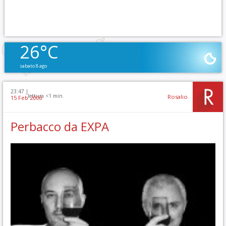
26°C
sabato 8 ago
23:47 |
lettura <1 min.
Rosalio
15 Feb 2006
Perbacco da EXPA