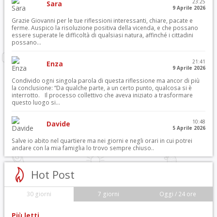
23:25
Sara
9 Aprile 2026
Grazie Giovanni per le tue riflessioni interessanti, chiare, pacate e
ferme. Auspico la risoluzione positiva della vicenda, e che possano
essere superate le difficoltà di qualsiasi natura, affinché i cittadini
possano...
21:41
Enza
9 Aprile 2026
Condivido ogni singola parola di questa riflessione ma ancor di più
la conclusione: “Da qualche parte, a un certo punto, qualcosa si è
interrotto. Il processo collettivo che aveva iniziato a trasformare
questo luogo si...
10:48
Davide
5 Aprile 2026
Salve io abito nel quartiere ma nei giorni e negli orari in cui potrei
andare con la mia famiglia lo trovo sempre chiuso..
Hot Post
30 giorni
7 giorni
Oggi / 24 ore
Più letti