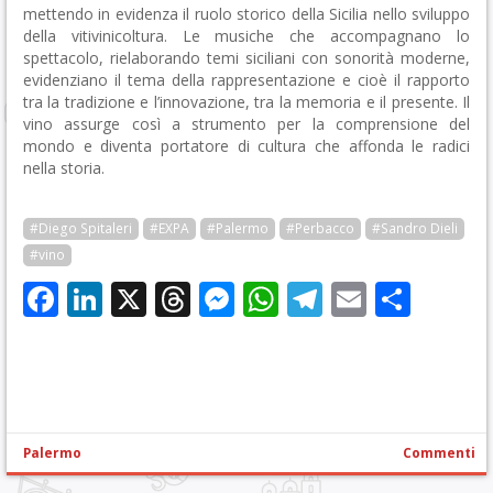
mettendo in evidenza il ruolo storico della Sicilia nello sviluppo
della vitivinicoltura. Le musiche che accompagnano lo
spettacolo, rielaborando temi siciliani con sonorità moderne,
evidenziano il tema della rappresentazione e cioè il rapporto
tra la tradizione e l’innovazione, tra la memoria e il presente. Il
vino assurge così a strumento per la comprensione del
mondo e diventa portatore di cultura che affonda le radici
nella storia.
#Diego Spitaleri
#EXPA
#Palermo
#Perbacco
#Sandro Dieli
#vino
Facebook
LinkedIn
X
Threads
Messenger
WhatsApp
Telegram
Email
Cond
Palermo
Commenti