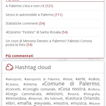
A Palermo c’era e non c’è
(121)
Sesso in automobile a Palermo
(111)
Statistiche commenti
(54)
402esimo “Festino” di Santa Rosalia
(54)
Un covo di Messina Denaro a Palermo? Fabrizio Corona
posta la foto
(54)
Più commentati
Hashtag cloud
arte
calcio
#
, #
, #
, #
, #
,
aeroporti
aeroporto di Palermo
Amat
Comune di Palermo
#
, #
cinema
, #
,
Catania
Cosa nostra
#
concerti
, #
Consiglio comunale
, #
, #
,
cultura
elezioni
Diego Cammarata
#
, #
, #
, #
,
eventi
fotografia
Leoluca Orlando
immondizia
#
, #
, #
, #
,
Internet
la Feltrinelli
mafia
musica
libri
mostre
#
, #
, #
Mondello
, #
, #
, #
Nuovo