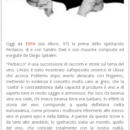
Oggi da
EXPA
(via Alloro, 97) la prima dello spettacolo
Perbacco
, di e con Sandro Dieli e con musiche composte ed
eseguite da Diego Spitaleri.
“Perbacco” è una successione di racconti e storie sul tema del
vino. L’inizio è tutto incentrato sull’episodio omerico di Ulisse
che acceca Polifemo dopo averlo ubriacato con l’inganno,
mettendo in evidenza il concetto molto caro ai greci, che la
“civiltà” è contraddistinta dalla capacità di produrre il vino e di
saperlo bere in modo saggio e armonioso. Per loro chi beveva
vino era civile, chi invece beveva birra era barbaro. In effetti la
storia del vino corrisponde a quella dell’intera civiltà
euroasiatica, come provano i moltissimi riferimenti allo stesso
vino in poemi epici e nella Bibbia. A partire da queste storie e
da tanti altri aneddoti, lo spettacolo svela un mondo, quello
del vino, che coincide totalmente con la nostra civiltà,