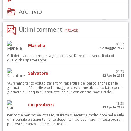
Archivio
Ultimi commenti
(172.602)
09:37
Mariella
12 Maggio 2026
Ci li detti… cu lu parmu e la gnutticatura. Dare o ricevere di più di
quello che spetterebbe.
21:23
Salvatore
22 Aprile 2026
“Avremmo tanto voluto garantirvi l’apertura del parco anche per le
giornate del 25 aprile e del 1 maggio, così come abbiamo fatto per le
giornate di Pasqua e Pasquetta, se pur con enormi sacrifici da...
15:28
Cui prodest?
12 Aprile 2026
Per come ben scrive Rosalio, si tratta di tecniche molto note nelle Aule
di Tribunale e sapientemente descritte – ad esempio – in testi tecnici –
poi resi romanzo – come l’ “Arte del...