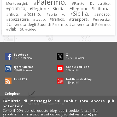
Palermo
, #
, #
,
Montevergini
Partito Democratico
politica
Regione Sicilia
Regione Siciliana
#
, #
, #
,
Sicilia
Rosalio
rifiuti
#
, #
, #
, #
, #
sindaco
,
serie A
spazzatura
trasporti
#
, #
, #
traffico
, #
, #
,
teatro
università
Università degli Studi di Palermo
Università di Palermo
#
, #
,
viabilità
#
, #
video
Facebook
X
19797
Mi piace
19771
follower
IgersPalermo
Canale YouTube
34678
follower
136
iscritti
Feed RSS
Notifiche desktop
130
iscritti
Colophon
Policy
Camurrìa di messaggio sui cookie (ora ancora più
Pubblicità
Statistiche commenti
potente!):
Contatti
Come il 90% dei siti questo blog usa i cookie (piccoli file
salvati in maniera sicura sul dispositivo del visitatore) per