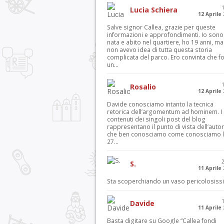
Lucia Schiera
12 Aprile
Salve signor Callea, grazie per queste
informazioni e approfondimenti. Io sono
nata e abito nel quartiere, ho 19 anni, ma
non avevo idea di tutta questa storia
complicata del parco. Ero convinta che f
un...
Rosalio
12 Aprile
Davide conosciamo intanto la tecnica
retorica dell’argomentum ad hominem. I
contenuti dei singoli post del blog
rappresentano il punto di vista dell’autor
che ben conosciamo come conosciamo l’
27...
S.
11 Aprile
Sta scoperchiando un vaso pericolosiss
Davide
11 Aprile
Basta digitare su Google “Callea fondi