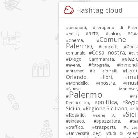
Hashtag cloud
#
, #
aeroporti
aeroporto di Pale
arte
calcio
#
, #
, #
, #
Amat
Cata
Comune 
#
cinema
, #
Palermo
, #
concerti
, #
Consi
Cosa nostra
comunale
, #
, #
cul
elezi
Diego Cammarata
#
, #
immondi
#
, #
, #
eventi
fotografia
Leol
#
, #
, #
Internet
la Feltrinelli
maf
Orlando
libri
, #
, #
musi
mostre
#
Mondello
, #
, #
#
Nuovo Montevergi
Palermo
#
, #
Par
politica
Regi
, #
, #
Democratico
Sicilia
Regione Siciliana
rif
, #
, #
Sici
Rosalio
#
, #
, #
serie A
spazzatura
#
sindaco
, #
, #
tea
trasporti
#
traffico
, #
, #
univer
Università degli Studi di Pale
#