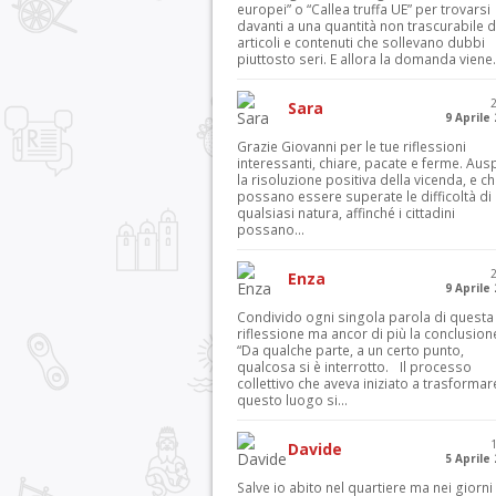
europei” o “Callea truffa UE” per trovarsi
davanti a una quantità non trascurabile d
articoli e contenuti che sollevano dubbi
piuttosto seri. E allora la domanda viene.
Sara
9 Aprile
Grazie Giovanni per le tue riflessioni
interessanti, chiare, pacate e ferme. Aus
la risoluzione positiva della vicenda, e c
possano essere superate le difficoltà di
qualsiasi natura, affinché i cittadini
possano...
Enza
9 Aprile
Condivido ogni singola parola di questa
riflessione ma ancor di più la conclusion
“Da qualche parte, a un certo punto,
qualcosa si è interrotto. Il processo
collettivo che aveva iniziato a trasformar
questo luogo si...
Davide
5 Aprile
Salve io abito nel quartiere ma nei giorni