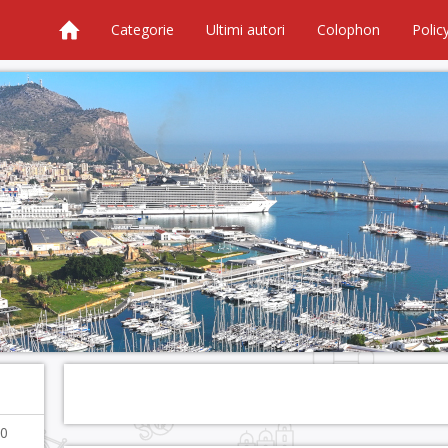
Categorie
Ultimi autori
Colophon
Polic
40