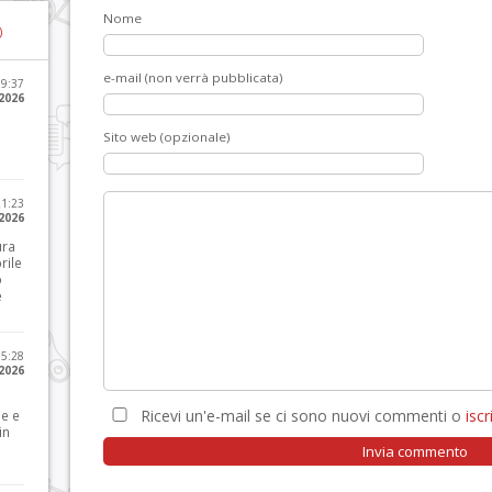
Nome
)
e-mail (non verrà pubblicata)
09:37
2026
Sito web (opzionale)
21:23
 2026
ura
rile
o
e
15:28
 2026
Ricevi un'e-mail se ci sono nuovi commenti o
iscri
le e
in