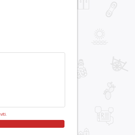
viti
.