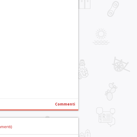
r
pp
gram
ail
Condividi
Commenti
mmenti)