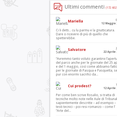
Ultimi commenti
(172.602
Mariella
12 Maggio 
Ci li detti… cu lu parmu e la gnutticatura.
Dare o ricevere di più di quello che
spetterebbe.
Salvatore
22 Aprile
“Avremmo tanto voluto garantirvi l’apert
del parco anche per le giornate del 25 ap
e del 1 maggio, così come abbiamo fatt
per le giornate di Pasqua e Pasquetta, s
pur con enormi sacrifici da...
Cui prodest?
12 Aprile
Per come ben scrive Rosalio, si tratta di
tecniche molto note nelle Aule di Tribuna
sapientemente descritte – ad esempio – 
testi tecnici – poi resi romanzo – come l’
“Arte del...