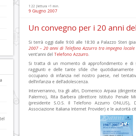
1:22 |
lettura <1 min.
9 Giugno 2007
Un convegno per i 20 anni de
Si terrà oggi dalle 9:00 alle 18:30 a Palazzo Steri (p
2007 – 20 anni di Telefono Azzurro tra impegno locale 
vent’anni del
Telefono Azzurro
.
Si tratta di un momento di approfondimento e di st
raggiunti e delle tante sfide che quotidianamente
occupano di infanzia nel nostro paese, nel tentativ
ia
dell’infanzia e dell’adolescenza.
Interverranno, tra gli altri, Domenico Arpaia (dirigen
Palermo), Rita Barbera (direttore Istituto Penale M
(presidente S.O.S. Il Telefono Azzurro ONLUS), D
Associazione Italiana Internet Provider) e le autorità ci
tel