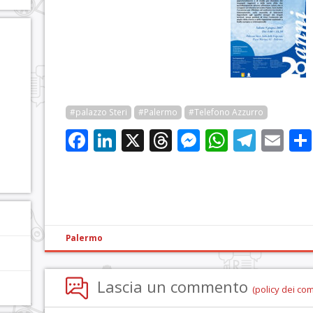
#palazzo Steri
#Palermo
#Telefono Azzurro
Facebook
LinkedIn
X
Threads
Messenge
WhatsA
Tele
Em
Palermo
Lascia un commento
(policy dei co