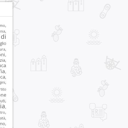
,
rmo
,
nia
di
glio
,
tura
oni
,
zia
,
uca
ia
,
ca
,
,
ni
tito
one
iuti
,
lia
,
,
tro
,
sità
rmo
,