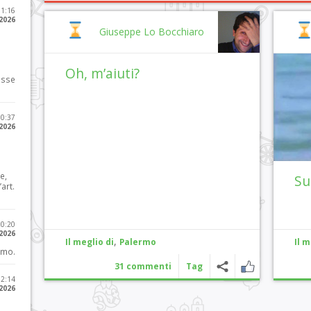
11:16
 2026
Giuseppe Lo Bocchiaro
Oh, m’aiuti?
osse
10:37
 2026
e,
Su
art.
20:20
 2026
,
Il meglio di
Palermo
Il m
imo.
31 commenti
Tag
12:14
 2026