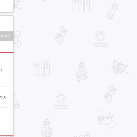
24 ore
)
foto