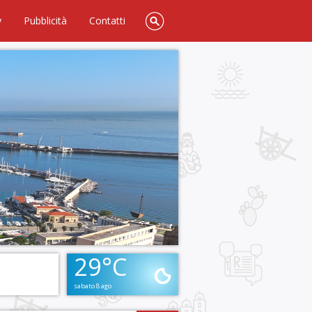
y
Pubblicità
Contatti
29°C
sabato 8 ago