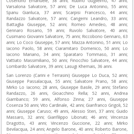
Cosentino Emanuele, 38 anni; Rubino Guglielmo, 47 anni;
Varsalona Salvatore, 57 anni; De Luca Antonino, 55 anni;
Spanu Gianluca, 37 anni; Scarpisi Francesco, 44 anni;
Randazzo Salvatore, 57 anni; Cangemi Leandro, 33 anni;
Battaglia Giuseppe, 52 anni; Romeo Amedeo, 48 anni;
Gennaro Rosario, 59 anni; Ruvolo Salvatore, 40 anni;
Cusimano Giovanni Salvatore, 75 anni; Riccobono Gennaro, 63
anni; Lo Coco Giuseppe, 57 anni; Mazza Antonino, 51 anni; Lo
Iacono Paolo, 58 anni; Ciaramitaro Domenico, 50 anni; Lo
Iacono Mariano, 34 anni; Sparataro Tommaso, 31 anni;
Vattiato Massimiliano, 50 anni; Finocchio Salvatore, 44 anni;
Lombardo Salvatore, 39 anni; Lasugi Khemais, 36 anni.
San Lorenzo (Carini e Terrasini) Giuseppe Lo Duca, 52 anni;
Giuseppe Passalacqua, 55 anni; Salvatore Prano, 58 anni;
Mirko Lo Iacono; 28 anni, Giuseppe Basile, 29 anni; Stefano
Randazzo, 26 anni, Gioacchino Rella; 52 anni, Andrea
Giambanco; 59 anni, Alfonso Zinna; 27 anni, Giuseppe
Cosenza 50 anni; Vito Cardinale, 42 anni; Gianfranco Grigoli, 52
anni; Giuseppe Caruso; 49 anni, Alessio Steri, 37 anni; Guido
Massaro, 32 anni; Gianfilippo Libonati; 46 anni; Vincenza
Dragotto, 43 anni; Vincenzo Guccione, 22 anni; Mirko
Bevilacqua, 24 anni; Angelo Barone, 40 anni; Roberto Barone,