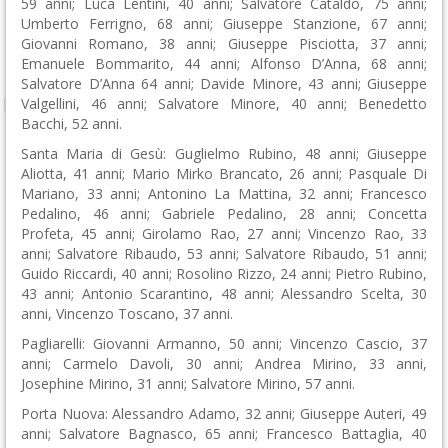
59 anni; Luca Lentini, 40 anni; Salvatore Cataldo, 75 anni;
Umberto Ferrigno, 68 anni; Giuseppe Stanzione, 67 anni;
Giovanni Romano, 38 anni; Giuseppe Pisciotta, 37 anni;
Emanuele Bommarito, 44 anni; Alfonso D’Anna, 68 anni;
Salvatore D’Anna 64 anni; Davide Minore, 43 anni; Giuseppe
Valgellini, 46 anni; Salvatore Minore, 40 anni; Benedetto
Bacchi, 52 anni.
Santa Maria di Gesù: Guglielmo Rubino, 48 anni; Giuseppe
Aliotta, 41 anni; Mario Mirko Brancato, 26 anni; Pasquale Di
Mariano, 33 anni; Antonino La Mattina, 32 anni; Francesco
Pedalino, 46 anni; Gabriele Pedalino, 28 anni; Concetta
Profeta, 45 anni; Girolamo Rao, 27 anni; Vincenzo Rao, 33
anni; Salvatore Ribaudo, 53 anni; Salvatore Ribaudo, 51 anni;
Guido Riccardi, 40 anni; Rosolino Rizzo, 24 anni; Pietro Rubino,
43 anni; Antonio Scarantino, 48 anni; Alessandro Scelta, 30
anni, Vincenzo Toscano, 37 anni.
Pagliarelli: Giovanni Armanno, 50 anni; Vincenzo Cascio, 37
anni; Carmelo Davoli, 30 anni; Andrea Mirino, 33 anni,
Josephine Mirino, 31 anni; Salvatore Mirino, 57 anni.
Porta Nuova: Alessandro Adamo, 32 anni; Giuseppe Auteri, 49
anni; Salvatore Bagnasco, 65 anni; Francesco Battaglia, 40