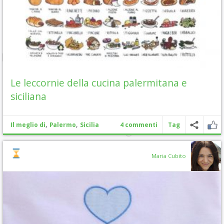
Le leccornie della cucina palermitana e
siciliana
,
,
Il meglio di
Palermo
Sicilia
4 commenti
Tag
Maria Cubito