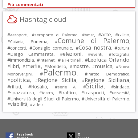
Più commentati
Hashtag cloud
arte
calcio
#
, #
, #
, #
, #
,
aeroporti
aeroporto di Palermo
Amat
Comune di Palermo
#
, #
cinema
, #
,
Catania
Cosa nostra
#
concerti
, #
Consiglio comunale
, #
, #
,
cultura
elezioni
Diego Cammarata
#
, #
, #
, #
,
eventi
fotografia
Leoluca Orlando
immondizia
#
, #
, #
, #
,
Internet
la Feltrinelli
mafia
musica
libri
mostre
#
, #
, #
Mondello
, #
, #
, #
Nuovo
Palermo
, #
, #
,
Montevergini
Partito Democratico
politica
Regione Sicilia
Regione Siciliana
#
, #
, #
,
Sicilia
Rosalio
rifiuti
#
, #
, #
, #
, #
sindaco
,
serie A
spazzatura
trasporti
#
, #
, #
traffico
, #
, #
,
teatro
università
Università degli Studi di Palermo
Università di Palermo
#
, #
,
viabilità
#
, #
video
Facebook
X