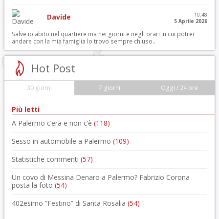
10:48
Davide
5 Aprile 2026
Salve io abito nel quartiere ma nei giorni e negli orari in cui potrei
andare con la mia famiglia lo trovo sempre chiuso..
Hot Post
30 giorni
7 giorni
Oggi / 24 ore
Più letti
A Palermo c’era e non c’è
(118)
Sesso in automobile a Palermo
(109)
Statistiche commenti
(57)
Un covo di Messina Denaro a Palermo? Fabrizio Corona
posta la foto
(54)
402esimo “Festino” di Santa Rosalia
(54)