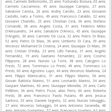
anni; Carmelo Bellomonte, 25 anni; Fortunato Bonura, 65 anni;
Carmelo Caccamese, 45 anni; Giuseppe Campisi, 27 anni;
Salvatore Carista, 26 anni; Andriy Carollo, 23 anni; Giovanni
Castello, nato a Torino, 49 anni; Francesco Cataldo, 32 anni;
Giovanni Chiarello, 25 anni; Christian Cinà, 36 anni; Stefano
Comandé, 38 anni; Angelo Costa, 31 anni; Federico Mirko
D’Alessandro, 34 anni; Salvatore D’Amico, 45 anni; Giuseppe
D’Angelo, 30 anni; Carmelo De Luca, 32 anni; Pietro Di Blasi,
52 anni; Pietro Di Blasi, 36 anni; Umberto Di Cara, 39 anni;
Vincenzo Mohamed Di Cristina, 24 anni; Giuseppe Di Maio, 39
anni; Cristian D’India, 23 anni; Lillo Fanara, 31 anni; Angelo
Fernandez, 19 anni; Gaetano Fernandez, 22 anni; Cosimo
Filippone, 28 anni; Nunzio La Torre, 38 anni; Calogero Lo
Presti, 72 anni; Tommaso Lo Presti, 49 anni; Tommaso Lo
Presti, 60 anni; Agostino Lupo, 44 anni; Vincenzo Madonia, 24
anni; Filippo Maniscalco, 31 anni; Filippo Marino, 56 anni;
Giovan Battista Marino, 51 anni; Leonardo Marino, 34 anni;
Gaspare Martines, 60 anni; Giuseppe Minnella, 29 anni; Carlo
Pellitteri, 36 anni; Pietro Pozzi, alias Piero, 60 anni; Roberta
Presti, 38 anni; Francesco Paolo Putano, 49 anni; Jessica
Santoro, 33 anni; Daniele Segreto, 32 anni; Nunzio Selvaggio,
27 anni; Vincenzo Selvaggio, 34 anni; Antonino Seranella, 48
anni; Antonio Sorrentino, 57 anni; Francesco Spadaro, 62 anni;