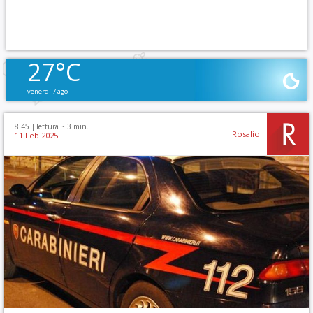
27°C
venerdì 7 ago
8:45 |
lettura ~
3
min.
Rosalio
11 Feb 2025