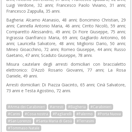
Luigi Verdone, 32 anni; Francesco Paolo Viviano, 31 anni;
Francesco Zappulla, 35 anni.
Bagheria: Alcamo Atanasio, 48 anni; Boncimino Christian, 29
anni; Cannella Antonio Maria, 46 anni; Cirrito Nicolò, 59 anni;
Comparetto Alessandro, 49 anni; Di Fiore Giuseppe, 75 anni;
Ingrassia Gianfranco Maria, 69 anni; Gagliardo Antonino, 66
anni; Lauricella Salvatore, 48 anni; Migliorisi Dario, 50 anni;
Mineo Gioacchino, 72 anni; Romeo Giuseppe, 44 anni; Russo
Gaetano, 47 anni; Scaduto Giuseppe, 78 anni.
Misura cautelare degli arresti domiciliari con braccialetto
elettronico: D’Azzò Rosario Giovanni, 77 anni; La Rosa
Daniele, 49 anni.
Arresti domiciliari: Di Piazza Giacinto, 65 anni; Cinà Salvatore,
73 anni e Testa Agostino, 72 anni.
#Arma dei Carabinieri
#arresti
#Bagheria
#Carabinieri
#Carini
#Cosa nostra
#Pagliarelli
#Palermo
#Porta Nuova
#San Lorenzo
#Santa Maria di Gesù
#Terrasini
#Tommaso Natale