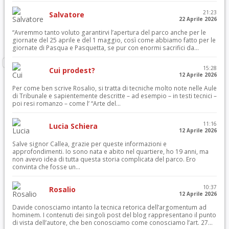
21:23
Salvatore
22 Aprile 2026
“Avremmo tanto voluto garantirvi l’apertura del parco anche per le
giornate del 25 aprile e del 1 maggio, così come abbiamo fatto per le
giornate di Pasqua e Pasquetta, se pur con enormi sacrifici da...
15:28
Cui prodest?
12 Aprile 2026
Per come ben scrive Rosalio, si tratta di tecniche molto note nelle Aule
di Tribunale e sapientemente descritte – ad esempio – in testi tecnici –
poi resi romanzo – come l’ “Arte del...
11:16
Lucia Schiera
12 Aprile 2026
Salve signor Callea, grazie per queste informazioni e
approfondimenti. Io sono nata e abito nel quartiere, ho 19 anni, ma
non avevo idea di tutta questa storia complicata del parco. Ero
convinta che fosse un...
10:37
Rosalio
12 Aprile 2026
Davide conosciamo intanto la tecnica retorica dell’argomentum ad
hominem. I contenuti dei singoli post del blog rappresentano il punto
di vista dell’autore, che ben conosciamo come conosciamo l’art. 27...