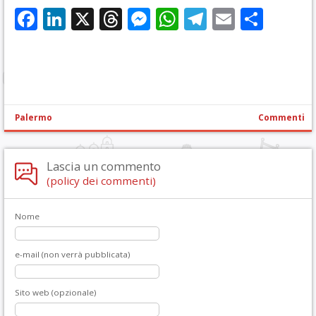
Facebook
LinkedIn
X
Threads
Messenger
WhatsApp
Telegram
Email
Cond
Palermo
Commenti
Lascia un commento
(policy dei commenti)
Nome
e-mail (non verrà pubblicata)
Sito web (opzionale)