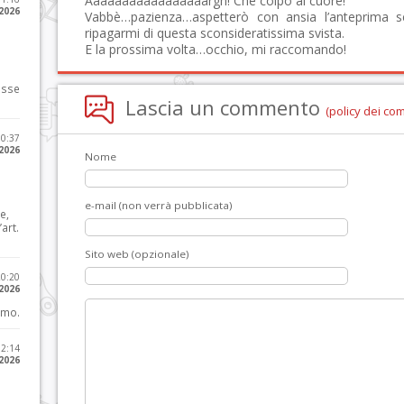
Aaaaaaaaaaaaaaaaargh! Che colpo al cuore!
 2026
Vabbè…pazienza…aspetterò con ansia l’anteprima s
ripagarmi di questa sconsideratissima svista.
E la prossima volta…occhio, mi raccomando!
osse
Lascia un commento
(policy dei co
10:37
 2026
Nome
e-mail (non verrà pubblicata)
e,
art.
Sito web (opzionale)
20:20
 2026
imo.
12:14
 2026