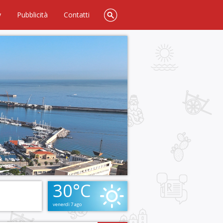
y
Pubblicità
Contatti
30°C
venerdì 7 ago