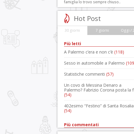
famiglia lo trovo sempre chiuso..
Hot Post
30 giorni
7 giorni
Oggi / 
Più letti
A Palermo c’era e non c’è
(118)
Sesso in automobile a Palermo
(109
Statistiche commenti
(57)
Un covo di Messina Denaro a
Palermo? Fabrizio Corona posta la 
(54)
402esimo “Festino” di Santa Rosalia
(54)
Più commentati