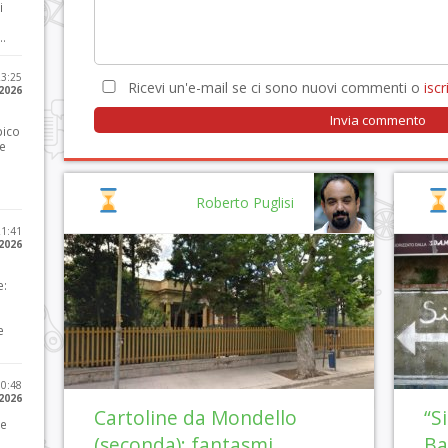
i
..
23:25
Ricevi un'e-mail se ci sono nuovi commenti o
iscri
 2026
pico
he
Roberto Puglisi
21:41
 2026
e:
e
10:48
 2026
Cartoline da Mondello
“S
 e
(seconda): fantasmi
Ba