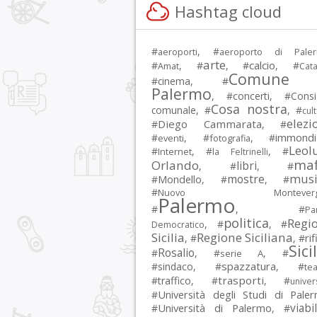
Hashtag cloud
#
, #
aeroporti
aeroporto di Pale
arte
calcio
#
, #
, #
, #
Amat
Cata
Comune 
#
cinema
, #
Palermo
, #
concerti
, #
Consi
Cosa nostra
comunale
, #
, #
cul
elezi
Diego Cammarata
#
, #
immondi
#
, #
, #
eventi
fotografia
Leol
#
, #
, #
Internet
la Feltrinelli
maf
Orlando
libri
, #
, #
musi
mostre
#
Mondello
, #
, #
#
Nuovo Montevergi
Palermo
#
, #
Par
politica
Regi
, #
, #
Democratico
Sicilia
Regione Siciliana
rif
, #
, #
Sici
Rosalio
#
, #
, #
serie A
spazzatura
#
sindaco
, #
, #
tea
trasporti
#
traffico
, #
, #
univer
Università degli Studi di Pale
#
Università di Palermo
viabil
#
, #