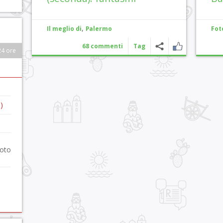
,
Il meglio di
Palermo
Fot
68 commenti
Tag
24 ore
)
foto