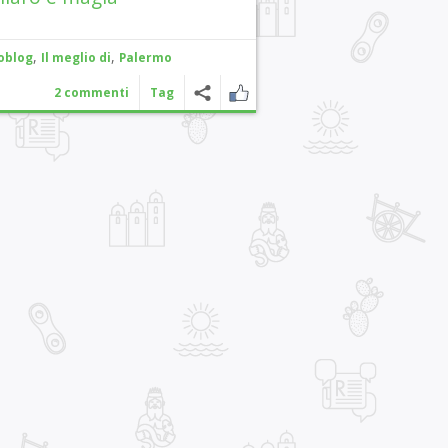
,
,
oblog
Il meglio di
Palermo
2 commenti
Tag