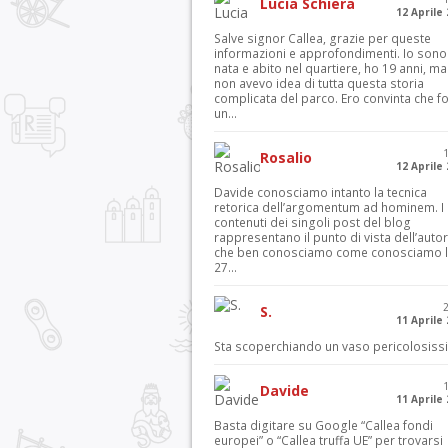
Lucia Schiera
12 Aprile
Salve signor Callea, grazie per queste
informazioni e approfondimenti. Io sono
nata e abito nel quartiere, ho 19 anni, ma
non avevo idea di tutta questa storia
complicata del parco. Ero convinta che f
un...
Rosalio
12 Aprile
Davide conosciamo intanto la tecnica
retorica dell’argomentum ad hominem. I
contenuti dei singoli post del blog
rappresentano il punto di vista dell’autor
che ben conosciamo come conosciamo l’
27...
S.
11 Aprile
Sta scoperchiando un vaso pericolosiss
Davide
11 Aprile
Basta digitare su Google “Callea fondi
europei” o “Callea truffa UE” per trovarsi