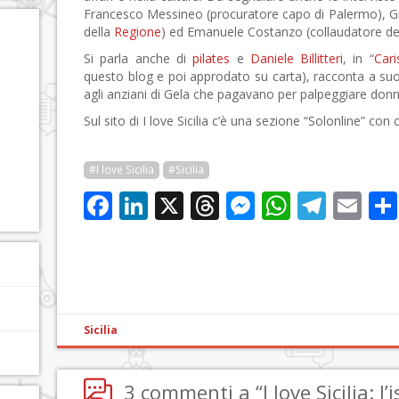
Francesco Messineo (procuratore capo di Palermo), G
della
Regione
) ed Emanuele Costanzo (collaudatore del
Si parla anche di
pilates
e
Daniele Billitteri
, in “
Cari
questo blog e poi approdato su carta), racconta a suo
agli anziani di Gela che pagavano per palpeggiare donne 
Sul sito di I love Sicilia c’è una sezione “Solonline” con 
#I love Sicilia
#Sicilia
Facebook
LinkedIn
X
Threads
Messenge
WhatsA
Tele
Em
Sicilia
3 commenti a “I love Sicilia: l