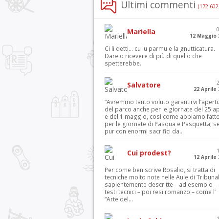
Ultimi commenti
(172.602
Mariella
12 Maggio 
Ci li detti… cu lu parmu e la gnutticatura.
Dare o ricevere di più di quello che
spetterebbe.
Salvatore
22 Aprile
“Avremmo tanto voluto garantirvi l’apert
del parco anche per le giornate del 25 ap
e del 1 maggio, così come abbiamo fatt
per le giornate di Pasqua e Pasquetta, s
pur con enormi sacrifici da...
Cui prodest?
12 Aprile
Per come ben scrive Rosalio, si tratta di
tecniche molto note nelle Aule di Tribuna
sapientemente descritte – ad esempio – 
testi tecnici – poi resi romanzo – come l’
“Arte del...