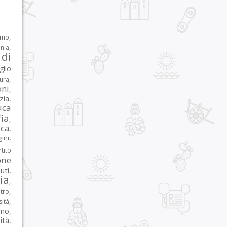
,
rmo
,
nia
di
glio
,
tura
oni
,
zia
,
uca
ia
,
ca
,
,
ni
tito
one
iuti
,
lia
,
,
tro
,
sità
rmo
,
ità
,