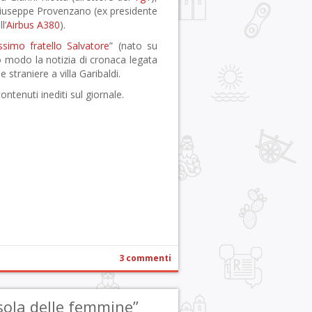
iuseppe Provenzano (ex presidente
l’
Airbus A380
).
ssimo fratello Salvatore
” (nato su
 modo la notizia di cronaca legata
straniere a villa Garibaldi.
contenuti inediti sul giornale.
r
pp
gram
ail
Condividi
3 commenti
’isola delle femmine”