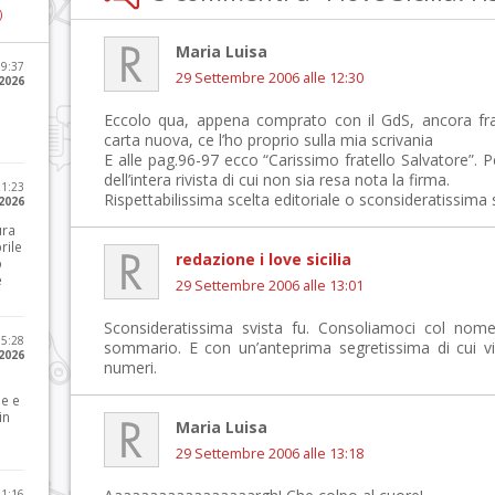
)
Maria Luisa
09:37
29 Settembre 2006 alle 12:30
2026
Eccolo qua, appena comprato con il GdS, ancora fr
carta nuova, ce l’ho proprio sulla mia scrivania
E alle pag.96-97 ecco “Carissimo fratello Salvatore”. P
dell’intera rivista di cui non sia resa nota la firma.
21:23
Rispettabilissima scelta editoriale o sconsideratissima 
 2026
ura
rile
redazione i love sicilia
o
e
29 Settembre 2006 alle 13:01
Sconsideratissima svista fu. Consoliamoci col nome 
15:28
sommario. E con un’anteprima segretissima di cui v
 2026
numeri.
le e
in
Maria Luisa
29 Settembre 2006 alle 13:18
11:16