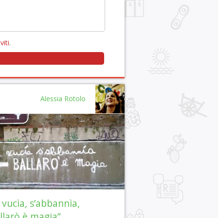
viti
.
Alessia Rotolo
i vucìa, s’abbannìa,
llarò è magia”