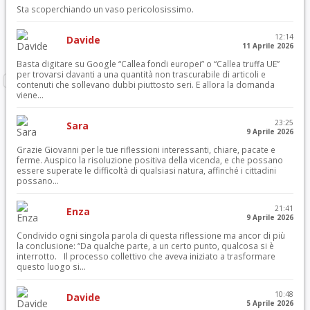
Sta scoperchiando un vaso pericolosissimo.
12:14
Davide
11 Aprile 2026
Basta digitare su Google “Callea fondi europei” o “Callea truffa UE”
per trovarsi davanti a una quantità non trascurabile di articoli e
contenuti che sollevano dubbi piuttosto seri. E allora la domanda
viene...
23:25
Sara
9 Aprile 2026
Grazie Giovanni per le tue riflessioni interessanti, chiare, pacate e
ferme. Auspico la risoluzione positiva della vicenda, e che possano
essere superate le difficoltà di qualsiasi natura, affinché i cittadini
possano...
21:41
Enza
9 Aprile 2026
Condivido ogni singola parola di questa riflessione ma ancor di più
la conclusione: “Da qualche parte, a un certo punto, qualcosa si è
interrotto. Il processo collettivo che aveva iniziato a trasformare
questo luogo si...
10:48
Davide
5 Aprile 2026