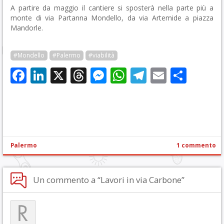
A partire da maggio il cantiere si sposterà nella parte più a
monte di via Partanna Mondello, da via Artemide a piazza
Mandorle.
#Mondello
#Palermo
#viabilità
Facebook
LinkedIn
X
Threads
Messenger
WhatsApp
Telegram
Email
Cond
Palermo
1 commento
Un commento a “Lavori in via Carbone”