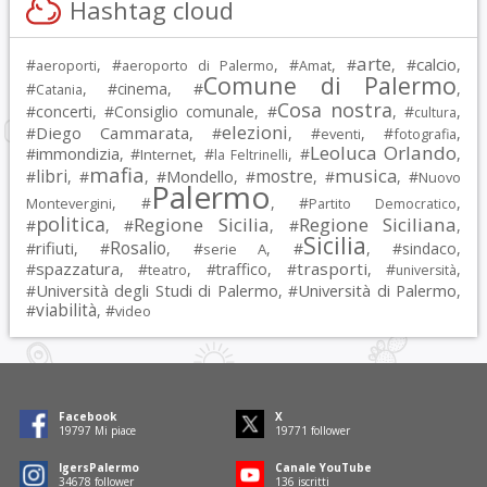
Hashtag cloud
arte
calcio
#
, #
, #
, #
, #
,
aeroporti
aeroporto di Palermo
Amat
Comune di Palermo
#
, #
cinema
, #
,
Catania
Cosa nostra
#
concerti
, #
Consiglio comunale
, #
, #
,
cultura
elezioni
Diego Cammarata
#
, #
, #
, #
,
eventi
fotografia
Leoluca Orlando
immondizia
#
, #
, #
, #
,
Internet
la Feltrinelli
mafia
musica
libri
mostre
#
, #
, #
Mondello
, #
, #
, #
Nuovo
Palermo
, #
, #
,
Montevergini
Partito Democratico
politica
Regione Sicilia
Regione Siciliana
#
, #
, #
,
Sicilia
Rosalio
rifiuti
#
, #
, #
, #
, #
sindaco
,
serie A
spazzatura
trasporti
#
, #
, #
traffico
, #
, #
,
teatro
università
Università degli Studi di Palermo
Università di Palermo
#
, #
,
viabilità
#
, #
video
Facebook
X
19797
Mi piace
19771
follower
IgersPalermo
Canale YouTube
34678
follower
136
iscritti