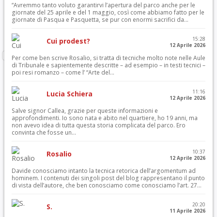
“Avremmo tanto voluto garantirvi l’apertura del parco anche per le
giornate del 25 aprile e del 1 maggio, così come abbiamo fatto per le
giornate di Pasqua e Pasquetta, se pur con enormi sacrifici da...
15:28
Cui prodest?
12 Aprile 2026
Per come ben scrive Rosalio, si tratta di tecniche molto note nelle Aule
di Tribunale e sapientemente descritte – ad esempio – in testi tecnici –
poi resi romanzo – come l’ “Arte del...
11:16
Lucia Schiera
12 Aprile 2026
Salve signor Callea, grazie per queste informazioni e
approfondimenti. Io sono nata e abito nel quartiere, ho 19 anni, ma
non avevo idea di tutta questa storia complicata del parco. Ero
convinta che fosse un...
10:37
Rosalio
12 Aprile 2026
Davide conosciamo intanto la tecnica retorica dell’argomentum ad
hominem. I contenuti dei singoli post del blog rappresentano il punto
di vista dell’autore, che ben conosciamo come conosciamo l’art. 27...
20:20
S.
11 Aprile 2026