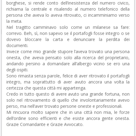
borghese, si rende conto dell’inesistenza del numero civico,
richiama la centrale e risalendo al numero telefonico della
persona che aveva lo aveva ritrovato, ci incamminiamo verso
la meta.
Nel tragitto camminavo solo come un milanese sa fare:
correvo. Beh, sì, non sapevo se il portafogli fosse integro o se
dovevo bloccare la carta e denunciare la perdita dei
documenti.
Invece come mio grande stupore l’aveva trovato una persona
onesta, che aveva pensato solo alla ricerca del proprietario,
andando persino a domandare all’albergo vicino se ero una
degli ospiti.
Sono rimasta senza parole, felice di aver ritrovato il portafogli
integro, ma soprattutto di aver avuto ancora una volta la
certezza che questa città mi appartenga.
Credo in tutto questo di avere avuto una grande fortuna, non
solo nel ritrovamento di quello che involontariamente avevo
perso, ma nell’aver trovato persone oneste e professionali.
Mi rincuora molto sapere che in una città non mia, le forze
dell’ordine sono efficienti e che esiste ancora gente onesta.
Grazie Comandante e Grazie Avvocato.