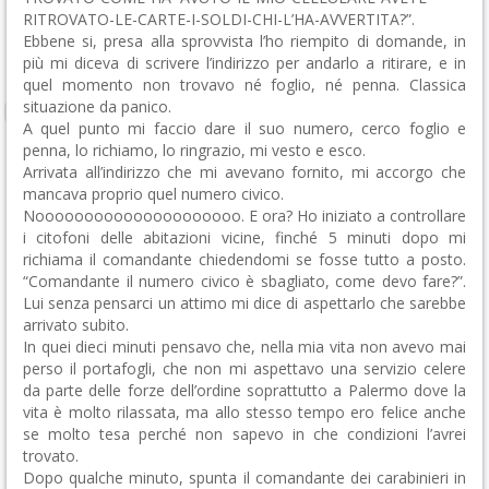
RITROVATO-LE-CARTE-I-SOLDI-CHI-L’HA-AVVERTITA?”.
Ebbene si, presa alla sprovvista l’ho riempito di domande, in
più mi diceva di scrivere l’indirizzo per andarlo a ritirare, e in
quel momento non trovavo né foglio, né penna. Classica
situazione da panico.
A quel punto mi faccio dare il suo numero, cerco foglio e
penna, lo richiamo, lo ringrazio, mi vesto e esco.
Arrivata all’indirizzo che mi avevano fornito, mi accorgo che
mancava proprio quel numero civico.
Nooooooooooooooooooooo. E ora? Ho iniziato a controllare
i citofoni delle abitazioni vicine, finché 5 minuti dopo mi
richiama il comandante chiedendomi se fosse tutto a posto.
“Comandante il numero civico è sbagliato, come devo fare?”.
Lui senza pensarci un attimo mi dice di aspettarlo che sarebbe
arrivato subito.
In quei dieci minuti pensavo che, nella mia vita non avevo mai
perso il portafogli, che non mi aspettavo una servizio celere
da parte delle forze dell’ordine soprattutto a Palermo dove la
vita è molto rilassata, ma allo stesso tempo ero felice anche
se molto tesa perché non sapevo in che condizioni l’avrei
trovato.
Dopo qualche minuto, spunta il comandante dei carabinieri in