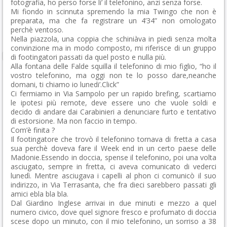
fotografia, ho perso forse li’ il telefonino, anzi senza forse.
Mi fiondo in scinnuta spremendo la mia Twingo che non è
preparata, ma che fa registrare un 4’34” non omologato
perchè ventoso.
Nella piazzola, una coppia che schiniàva in piedi senza molta
convinzione ma in modo composto, mi riferisce di un gruppo
di footingatori passati da quel posto e nulla più.
Alla fontana delle Falde squilla il telefonino di mio figlio, “ho il
vostro telefonino, ma oggi non te lo posso dare,neanche
domani, ti chiamo io lunedi’.Click”
Ci fermiamo in Via Sampolo per un rapido brefing, scartiamo
le ipotesi più remote, deve essere uno che vuole soldi e
decido di andare dai Carabinieri a denunciare furto e tentativo
di estorsione. Ma non faccio in tempo.
Com’è finita ?
Il footingatore che trovò il telefonino tornava di fretta a casa
sua perchè doveva fare il Week end in un certo paese delle
Madonie.Essendo in doccia, spense il telefonino, poi una volta
asciugato, sempre in fretta, ci aveva comunicato di vederci
lunedì. Mentre asciugava i capelli al phon ci comunicò il suo
indirizzo, in Via Terrasanta, che fra dieci sarebbero passati gli
amici ebla bla bla.
Dal Giardino Inglese arrivai in due minuti e mezzo a quel
numero civico, dove quel signore fresco e profumato di doccia
scese dopo un minuto, con il mio telefonino, un sorriso a 38