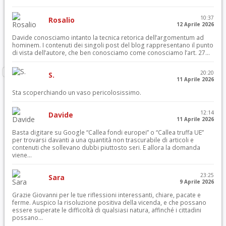
10:37
Rosalio
12 Aprile 2026
Davide conosciamo intanto la tecnica retorica dell’argomentum ad
hominem. I contenuti dei singoli post del blog rappresentano il punto
di vista dell’autore, che ben conosciamo come conosciamo l’art. 27...
20:20
S.
11 Aprile 2026
Sta scoperchiando un vaso pericolosissimo.
12:14
Davide
11 Aprile 2026
Basta digitare su Google “Callea fondi europei” o “Callea truffa UE”
per trovarsi davanti a una quantità non trascurabile di articoli e
contenuti che sollevano dubbi piuttosto seri. E allora la domanda
viene...
23:25
Sara
9 Aprile 2026
Grazie Giovanni per le tue riflessioni interessanti, chiare, pacate e
ferme. Auspico la risoluzione positiva della vicenda, e che possano
essere superate le difficoltà di qualsiasi natura, affinché i cittadini
possano...