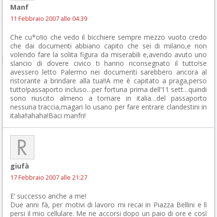
Manf
11 Febbraio 2007 alle 04:39
Che cu*o!io che vedo il bicchiere sempre mezzo vuoto credo
che dai documenti abbiano capito che sei di milano,e non
volendo fare la solita figura da miserabili e,avendo avuto uno
slancio di dovere civico ti hanno riconsegnato il tutto!se
avessero letto Palermo nei documenti sarebbero ancora al
ristorante a brindare alla tua!!A me è capitato a praga,perso
tutto!passaporto incluso…per fortuna prima dell’11 sett…quindi
sono riuscito almeno a tornare in italia…del passaporto
nessuna traccia,magari lo usano per fare entrare clandestini in
italia!!ahaha!Baci manfri!
giufà
17 Febbraio 2007 alle 21:27
E’ successo anche a me!
Due anni fà, per motivi di lavoro mi recai in Piazza Bellini e lì
persi il mio cellulare. Me ne accorsi dopo un paio di ore e così