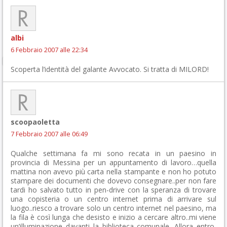
albi
6 Febbraio 2007 alle 22:34
Scoperta l’identità del galante Avvocato. Si tratta di MILORD!
scoopaoletta
7 Febbraio 2007 alle 06:49
Qualche settimana fa mi sono recata in un paesino in
provincia di Messina per un appuntamento di lavoro…quella
mattina non avevo più carta nella stampante e non ho potuto
stampare dei documenti che dovevo consegnare..per non fare
tardi ho salvato tutto in pen-drive con la speranza di trovare
una copisteria o un centro internet prima di arrivare sul
luogo..riesco a trovare solo un centro internet nel paesino, ma
la fila è così lunga che desisto e inizio a cercare altro..mi viene
un’illuminazione davanti la biblioteca comunale. Allora entro,