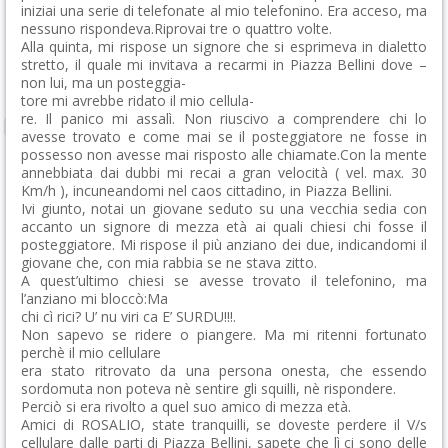
iniziai una serie di telefonate al mio telefonino. Era acceso, ma
nessuno rispondeva.Riprovai tre o quattro volte.
Alla quinta, mi rispose un signore che si esprimeva in dialetto
stretto, il quale mi invitava a recarmi in Piazza Bellini dove –
non lui, ma un posteggia-
tore mi avrebbe ridato il mio cellula-
re. Il panico mi assalì. Non riuscivo a comprendere chi lo
avesse trovato e come mai se il posteggiatore ne fosse in
possesso non avesse mai risposto alle chiamate.Con la mente
annebbiata dai dubbi mi recai a gran velocità ( vel. max. 30
Km/h ), incuneandomi nel caos cittadino, in Piazza Bellini.
Ivi giunto, notai un giovane seduto su una vecchia sedia con
accanto un signore di mezza età ai quali chiesi chi fosse il
posteggiatore. Mi rispose il più anziano dei due, indicandomi il
giovane che, con mia rabbia se ne stava zitto.
A quest’ultimo chiesi se avesse trovato il telefonino, ma
l’anziano mi bloccò:Ma
chi cì rici? U’ nu viri ca E’ SURDU!!!.
Non sapevo se ridere o piangere. Ma mi ritenni fortunato
perchè il mio cellulare
era stato ritrovato da una persona onesta, che essendo
sordomuta non poteva nè sentire gli squilli, nè rispondere.
Perciò si era rivolto a quel suo amico di mezza età.
Amici di ROSALIO, state tranquilli, se doveste perdere il V/s
cellulare dalle parti di Piazza Bellini, sapete che lì ci sono delle