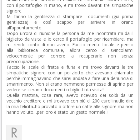
con il portafoglio in mano, e mi trovo davanti tre simpatiche
signore.
Mi fanno la gentilezza di stampare i documenti (già prima
gentilezza) e così scappo per arrivare in orario
all’appuntamento.
Dopo un’ora di riunione la persona da me incontrata mi da il
biglietto da visita e io cerco il portafoglio per ricambiare, ma
mi rendo conto di non averlo. Faccio mente locale e penso
alla biblioteca comunale, allora cerco di svincolarmi
velocemente per correre a recuperarlo non senza
preoccupazione.
Faccio le scale di fretta e furia e mi trovo davanti le tre
simpatiche signore con un poliziotto che avevano chiamato
perchè immaginavano che sarei andata a fare una denuncia di
smarrimento. Non si erano nemmeno permesse di aprirlo per
vedere se c’erano documenti o biglietti da visita!!
Quella mattina, cosa rara, avevo ricevuto dei soldi da un
vecchio creditore e mi trovavo con più di 200 euro!!inutile dire
la mia felicità..ho provato a offrire un caffè alle signore ma non
hanno voluto…per loro è stato un gesto normale..!