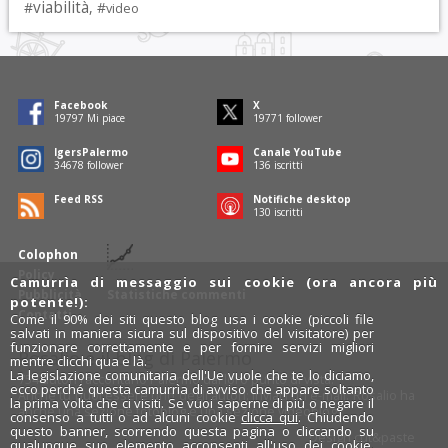
viabilità
#
, #
video
Facebook
X
19797
Mi piace
19771
follower
IgersPalermo
Canale YouTube
34678
follower
136
iscritti
Feed RSS
Notifiche desktop
130
iscritti
Colophon
Policy
Camurrìa di messaggio sui cookie (ora ancora più
Pubblicità
Statistiche commenti
potente!):
Contatti
Come il 90% dei siti questo blog usa i cookie (piccoli file
salvati in maniera sicura sul dispositivo del visitatore) per
funzionare correttamente e per fornire servizi migliori
Rosalio è il blog di Palermo
mentre clicchi qua e là.
La legislazione comunitaria dell'Ue vuole che te lo diciamo,
754 autori
raccontano Palermo dal loro punto di vista.
ecco perché questa camurrìa di avviso che appare soltanto
Anche tu puoi essere uno degli autori: inviaci un'
e-mail
. Rosalio ha
la prima volta che ci visiti. Se vuoi saperne di più o negare il
anche una sezione
fotoblog
e una sezione
videoblog
.
consenso a tutti o ad alcuni cookie
clicca qui
. Chiudendo
questo banner, scorrendo questa pagina o cliccando su
Design
cut&paste
qualunque suo elemento acconsenti all'uso dei cookie.