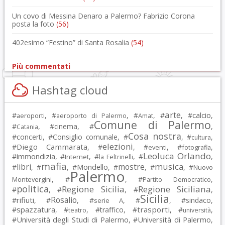
Un covo di Messina Denaro a Palermo? Fabrizio Corona
posta la foto
(56)
402esimo “Festino” di Santa Rosalia
(54)
Più commentati
Hashtag cloud
arte
calcio
#
, #
, #
, #
, #
,
aeroporti
aeroporto di Palermo
Amat
Comune di Palermo
#
, #
cinema
, #
,
Catania
Cosa nostra
#
concerti
, #
Consiglio comunale
, #
, #
,
cultura
elezioni
Diego Cammarata
#
, #
, #
, #
,
eventi
fotografia
Leoluca Orlando
immondizia
#
, #
, #
, #
,
Internet
la Feltrinelli
mafia
musica
libri
mostre
#
, #
, #
Mondello
, #
, #
, #
Nuovo
Palermo
, #
, #
,
Montevergini
Partito Democratico
politica
Regione Sicilia
Regione Siciliana
#
, #
, #
,
Sicilia
Rosalio
rifiuti
#
, #
, #
, #
, #
sindaco
,
serie A
spazzatura
trasporti
#
, #
, #
traffico
, #
, #
,
teatro
università
Università degli Studi di Palermo
Università di Palermo
#
, #
,