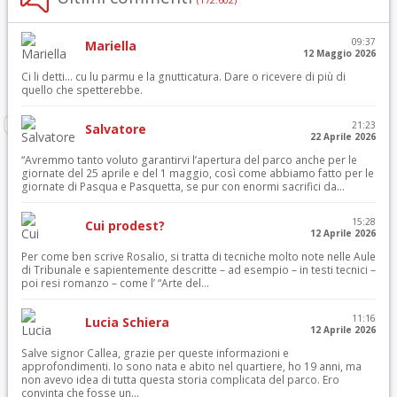
09:37
Mariella
12 Maggio 2026
Ci li detti… cu lu parmu e la gnutticatura. Dare o ricevere di più di
quello che spetterebbe.
21:23
Salvatore
22 Aprile 2026
“Avremmo tanto voluto garantirvi l’apertura del parco anche per le
giornate del 25 aprile e del 1 maggio, così come abbiamo fatto per le
giornate di Pasqua e Pasquetta, se pur con enormi sacrifici da...
15:28
Cui prodest?
12 Aprile 2026
Per come ben scrive Rosalio, si tratta di tecniche molto note nelle Aule
di Tribunale e sapientemente descritte – ad esempio – in testi tecnici –
poi resi romanzo – come l’ “Arte del...
11:16
Lucia Schiera
12 Aprile 2026
Salve signor Callea, grazie per queste informazioni e
approfondimenti. Io sono nata e abito nel quartiere, ho 19 anni, ma
non avevo idea di tutta questa storia complicata del parco. Ero
convinta che fosse un...