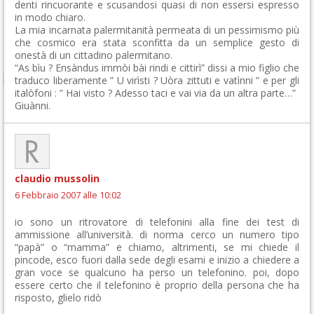
denti rincuorante e scusandosi quasi di non essersi espresso
in modo chiaro.
La mia incarnata palermitanità permeata di un pessimismo più
che cosmico era stata sconfitta da un semplice gesto di
onestà di un cittadino palermitano.
“As bìu ? Ensàndus immòi bài rindi e cittirì” dissi a mio figlio che
traduco liberamente ” U virìsti ? Uòra zittuti e vatìnni ” e per gli
italòfoni : ” Hai visto ? Adesso taci e vai via da un altra parte…”
Giuànni.
claudio mussolin
6 Febbraio 2007 alle 10:02
io sono un ritrovatore di telefonini alla fine dei test di
ammissione all’università. di norma cerco un numero tipo
“papà” o “mamma” e chiamo, altrimenti, se mi chiede il
pincode, esco fuori dalla sede degli esami e inizio a chiedere a
gran voce se qualcuno ha perso un telefonino. poi, dopo
essere certo che il telefonino è proprio della persona che ha
risposto, glielo ridò