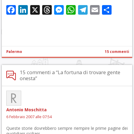
Facebook
LinkedIn
X
Threads
Messenger
WhatsApp
Telegram
Email
Cond
Palermo
15 commenti
15 commenti a “La fortuna di trovare gente
onesta”
Antonio Moschitta
6 Febbraio 2007 alle 07:54
Queste storie dovrebbero sempre riempire le prime pagine dei
quotidiani siciliani.