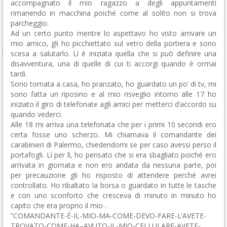
accompagnato il mio ragazzo a degli appuntamenti
rimanendo in macchina poiché come al solito non si trova
parcheggio.
Ad un certo punto mentre lo aspettavo ho visto arrivare un
mio amico, gli ho picchiettato sul vetro della portiera e sono
scesa a salutarlo. Lì è iniziata quella che si può definire una
disavventura, una di quelle di cui ti accorgi quando è ormai
tardi.
Sono tornata a casa, ho pranzato, ho guardato un po’ di tv, mi
sono fatta un riposino e al mio risveglio intorno alle 17 ho
iniziato il giro di telefonate agli amici per metterci d’accordo su
quando vederci.
Alle 18 mi arriva una telefonata che per i primi 10 secondi ero
certa fosse uno scherzo. Mi chiamava il comandante dei
carabinieri di Palermo, chiedendomi se per caso avessi perso il
portafogli. Lì per lì, ho pensato che si era sbagliato poiché ero
arrivata in giornata e non ero andata da nessuna parte, poi
per precauzione gli ho risposto di attendere perché avrei
controllato. Ho ribaltato la borsa o guardato in tutte le tasche
e con uno sconforto che cresceva di minuto in minuto ho
capito che era proprio il mio .
”COMANDANTE-È-IL-MIO-MA-COME-DEVO-FARE-L’AVETE-
TROVATO-COME-HA–AVUTO-IL-MIO-CELLULARE-AVETE-