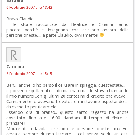
Barbara
6 Febbraio 2007 alle 13:42
Bravo Claudio!!
E le storie raccontate da Beatrice e Giuànni fanno
piacere….perché ci insegnano che esistono ancora delle
persone oneste…. a parte Claudio, ovviamente!
Carolina
6 Febbraio 2007 alle 15:15
Beh… anche io ho perso il cellulare in spiaggia, quest’estate…
e poi vedo squillare il cell di mia mamma.. lo stava chiamando
il mio numero!Con gli ultimi 20 centesimi di credito che avevo..
Carinamente lo avevano trovato.. e mi stavano aspettando al
chioschetto per ridarmelo!
Essendo ora di pranzo.. questo santo ragazzo ha anche
apsettato fino alle 16.00 dandomi il tempo di finire di
pranzare!!
Morale della favola.. esistono le persone onoste.. ma voi
cercate sempre di non lasciare il cell senza soldi….(in casi