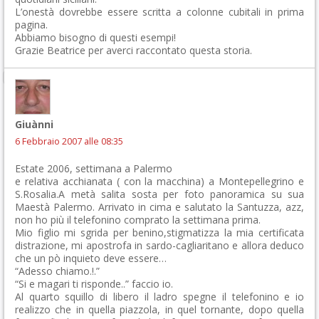
L’onestà dovrebbe essere scritta a colonne cubitali in prima
pagina.
Abbiamo bisogno di questi esempi!
Grazie Beatrice per averci raccontato questa storia.
Giuànni
6 Febbraio 2007 alle 08:35
Estate 2006, settimana a Palermo
e relativa acchianata ( con la macchina) a Montepellegrino e
S.Rosalia.A metà salita sosta per foto panoramica su sua
Maestà Palermo. Arrivato in cima e salutato la Santuzza, azz,
non ho più il telefonino comprato la settimana prima.
Mio figlio mi sgrida per benino,stigmatizza la mia certificata
distrazione, mi apostrofa in sardo-cagliaritano e allora deduco
che un pò inquieto deve essere…
“Adesso chiamo.!.”
“Si e magari ti risponde..” faccio io.
Al quarto squillo di libero il ladro spegne il telefonino e io
realizzo che in quella piazzola, in quel tornante, dopo quella