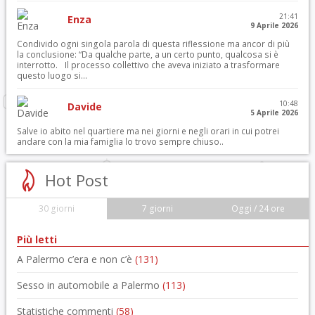
21:41
Enza
9 Aprile 2026
Condivido ogni singola parola di questa riflessione ma ancor di più
la conclusione: “Da qualche parte, a un certo punto, qualcosa si è
interrotto. Il processo collettivo che aveva iniziato a trasformare
questo luogo si...
10:48
Davide
5 Aprile 2026
Salve io abito nel quartiere ma nei giorni e negli orari in cui potrei
andare con la mia famiglia lo trovo sempre chiuso..
Hot Post
30 giorni
7 giorni
Oggi / 24 ore
Più letti
A Palermo c’era e non c’è
(131)
Sesso in automobile a Palermo
(113)
Statistiche commenti
(58)