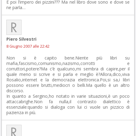
E poi l’impero dei pizzini??? Ma nel libro dove sono e dove se
ne parla…
Piero Silvestri
8 Giugno 2007 alle 22:42
Non si è capito bene.Niente più libri su
mafia,fascismo,comunismo,nazismo,corrotti e
corruttori,potere?Ma c’è qualcuno,mi sembra di capire,per il
quale meno si scrive e si parla e meglio è?Allora,dico,viva
Rosalio,internet e la democrazia elettronica.Poi,si sa,i libri
possono essere brutti,mediocri o belli.Ma quello è un altro
discorso.
In quanto a Sergino,ho notato in varie situazioni,è un poco
attaccabrighe.Non fa nulla,il contrasto dialettico è
essenziale:quando si dialoga con lui ci vuole un pizzico di
pazienza in più.