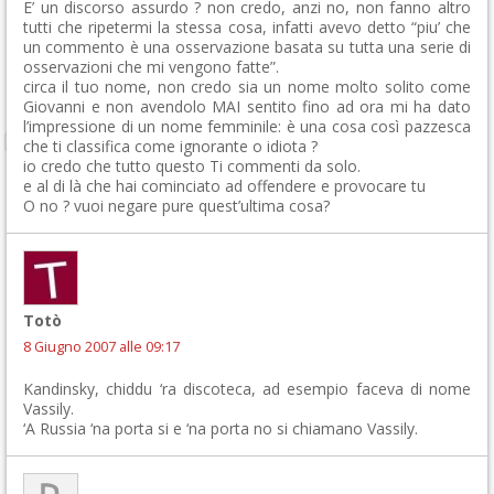
E’ un discorso assurdo ? non credo, anzi no, non fanno altro
tutti che ripetermi la stessa cosa, infatti avevo detto “piu’ che
un commento è una osservazione basata su tutta una serie di
osservazioni che mi vengono fatte”.
circa il tuo nome, non credo sia un nome molto solito come
Giovanni e non avendolo MAI sentito fino ad ora mi ha dato
l’impressione di un nome femminile: è una cosa così pazzesca
che ti classifica come ignorante o idiota ?
io credo che tutto questo Ti commenti da solo.
e al di là che hai cominciato ad offendere e provocare tu
O no ? vuoi negare pure quest’ultima cosa?
Totò
8 Giugno 2007 alle 09:17
Kandinsky, chiddu ‘ra discoteca, ad esempio faceva di nome
Vassily.
‘A Russia ‘na porta si e ‘na porta no si chiamano Vassily.