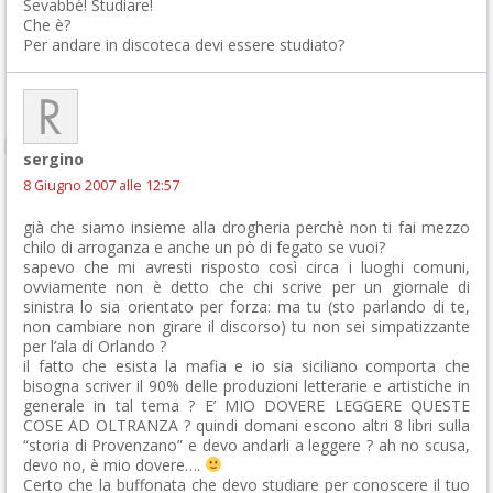
Sevabbè! Studiare!
Che è?
Per andare in discoteca devi essere studiato?
sergino
8 Giugno 2007 alle 12:57
già che siamo insieme alla drogheria perchè non ti fai mezzo
chilo di arroganza e anche un pò di fegato se vuoi?
sapevo che mi avresti risposto così circa i luoghi comuni,
ovviamente non è detto che chi scrive per un giornale di
sinistra lo sia orientato per forza: ma tu (sto parlando di te,
non cambiare non girare il discorso) tu non sei simpatizzante
per l’ala di Orlando ?
il fatto che esista la mafia e io sia siciliano comporta che
bisogna scriver il 90% delle produzioni letterarie e artistiche in
generale in tal tema ? E’ MIO DOVERE LEGGERE QUESTE
COSE AD OLTRANZA ? quindi domani escono altri 8 libri sulla
“storia di Provenzano” e devo andarli a leggere ? ah no scusa,
devo no, è mio dovere….
Certo che la buffonata che devo studiare per conoscere il tuo