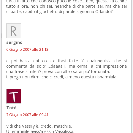
Circa il fatto che conosco poco le cose….beh, questa fa capire
tutto allora, non chi sei, neanche di che parte sei, ma che sei
di parte, capito il giochetto di parole signorina Orlando?
sergino
6 Giugno 2007 alle 21:13
e poi basta dai ‘co ste frasi fatte “è qualunquista che si
commenta da solo”….daaaaiii, ma ormai a chi impressiona
una frase simile ?? prova con altro sarai piu’ fortunata.
ti prego non dirmi che ci credi, almeno questa risparmiala.
Totò
7 Giugno 2007 alle 09:41
Vidi che Vassily è, credo, maschile.
U femminile aviss’a essiri Vassilissa.