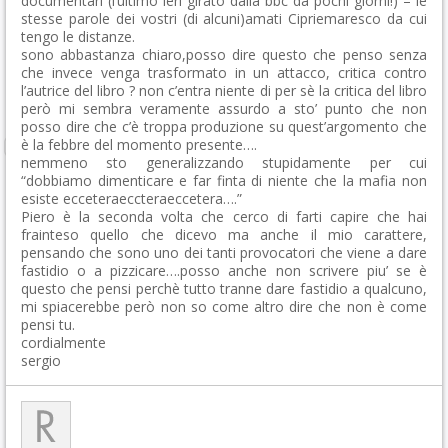
documentari (l’ultimo ieri girato dalla bbc da pochi giorni!) – le
stesse parole dei vostri (di alcuni)amati Cipriemaresco da cui
tengo le distanze.
sono abbastanza chiaro,posso dire questo che penso senza
che invece venga trasformato in un attacco, critica contro
l’autrice del libro ? non c’entra niente di per sè la critica del libro
però mi sembra veramente assurdo a sto’ punto che non
posso dire che c’è troppa produzione su quest’argomento che
è la febbre del momento presente….
nemmeno sto generalizzando stupidamente per cui
“dobbiamo dimenticare e far finta di niente che la mafia non
esiste ecceteraeccteraeccetera….”
Piero è la seconda volta che cerco di farti capire che hai
frainteso quello che dicevo ma anche il mio carattere,
pensando che sono uno dei tanti provocatori che viene a dare
fastidio o a pizzicare….posso anche non scrivere piu’ se è
questo che pensi perchè tutto tranne dare fastidio a qualcuno,
mi spiacerebbe però non so come altro dire che non è come
pensi tu.
cordialmente
sergio