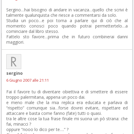
Sergino…hai bisogno di andare in vacanza…quello che scrivi è
talmente qualunquista che riesce a commentarsi da solo.
Studia un poco…e poi torna a parlare qui di ciò che al
momento conosci poco quando potrai permettertelo…a
cominciare dal libro stesso.
Fattelo sto favore…prima che in futuro combinerai danni
maggiori.
sergino
6 Giugno 2007 alle 21:11
Fai il favore tu di diventare obiettiva e di smettere di essere
troppo palermitana, appena un poco dai.
e meno male che la mia replica era educata e parlava di
“rispetto” comunque sia…forse dovrei evitare, rispettare ed
attaccare e basta come fanno (fate) tutti o quasi.
tra le altre cose la tua frase finale mi suona un pò strana: che
fai, minacci ?
oppure “nooo lo dico per te….” ?