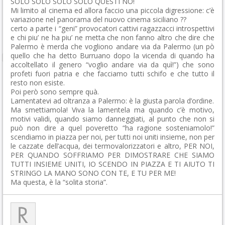
SOLO SOLO SOLO SOLO QUESTI NO!
Mi limito al cinema ed allora faccio una piccola digressione: c’è
variazione nel panorama del nuovo cinema siciliano ??
certo a parte i “geni” provocatori cattivi ragazzacci introspettivi
e chi piu’ ne ha piu’ ne metta che non fanno altro che dire che
Palermo è merda che vogliono andare via da Palermo (un pò
quello che ha detto Burruano dopo la vicenda di quando ha
accoltellato il genero “voglio andare via da quì!”) che sono
profeti fuori patria e che facciamo tutti schifo e che tutto il
resto non esiste.
Poi però sono sempre quà.
Lamentatevi ad oltranza a Palermo: è la giusta parola d’ordine.
Ma smettiamola! Viva la lamentela ma quando c’è motivo,
motivi validi, quando siamo danneggiati, al punto che non si
può non dire a quel poveretto “ha ragione sosteniamolo!”
scendiamo in piazza per noi, per tutti noi uniti insieme, non per
le cazzate dell’acqua, dei termovalorizzatori e altro, PER NOI,
PER QUANDO SOFFRIAMO PER DIMOSTRARE CHE SIAMO
TUTTI INSIEME UNITI, IO SCENDO IN PIAZZA E TI AIUTO TI
STRINGO LA MANO SONO CON TE, E TU PER ME!
Ma questa, è la “solita storia”.