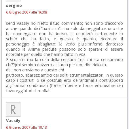
sergino
6 Giugno 2007 alle 16:08
senti Vassily ho riletto il tuo commento: non sono d’accordo
anche quando dici “ha inciso”….ha solo danneggiato e uno che
ha danneggiato non ha inciso, si ricorderà certamente lo
schifo che ha fatto, e questo è quanto, ricordare il
personaggio è sbagliato: la vedo piu’all’Inferno dantesco
quando le Anime perdute possono solo sperare di essere
ricordate per quello che hanno fatto in vita.
E scusami ma la cosa della censura (ma chi sta censurando
chi??)mi sembra davvero assurda per non dire ridicola.
dai, non arriviamo a questo eh!
piuttosto, sbarazziamoci dei soliti strumentalizzatori, in questo
caso i costruiti o sè costruiti eroi dell’antimafia contrapposti
agli ormai condannati (forse in bene e forse erroneamente)
favoreggiatori di mafia!
Vassily
6 Giugno 2007 alle 19:13