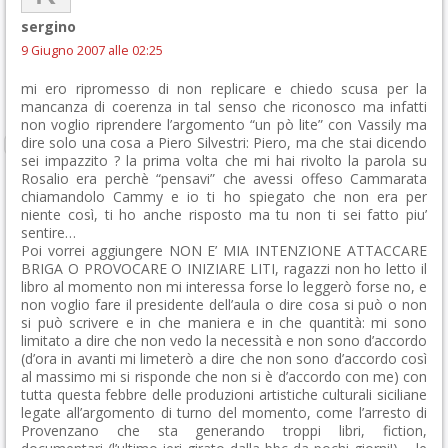
sergino
9 Giugno 2007 alle 02:25
mi ero ripromesso di non replicare e chiedo scusa per la
mancanza di coerenza in tal senso che riconosco ma infatti
non voglio riprendere l’argomento “un pò lite” con Vassily ma
dire solo una cosa a Piero Silvestri: Piero, ma che stai dicendo
sei impazzito ? la prima volta che mi hai rivolto la parola su
Rosalio era perchè “pensavi” che avessi offeso Cammarata
chiamandolo Cammy e io ti ho spiegato che non era per
niente così, ti ho anche risposto ma tu non ti sei fatto piu’
sentire…
Poi vorrei aggiungere NON E’ MIA INTENZIONE ATTACCARE
BRIGA O PROVOCARE O INIZIARE LITI, ragazzi non ho letto il
libro al momento non mi interessa forse lo leggerò forse no, e
non voglio fare il presidente dell’aula o dire cosa si può o non
si può scrivere e in che maniera e in che quantità: mi sono
limitato a dire che non vedo la necessità e non sono d’accordo
(d’ora in avanti mi limeterò a dire che non sono d’accordo così
al massimo mi si risponde che non si è d’accordo con me) con
tutta questa febbre delle produzioni artistiche culturali siciliane
legate all’argomento di turno del momento, come l’arresto di
Provenzano che sta generando troppi libri, fiction,