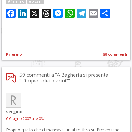
#Palermo
#pizzini
Facebook
LinkedIn
X
Threads
Messenger
WhatsApp
Telegram
Email
Cond
Palermo
59 commenti
59 commenti a “A Bagheria si presenta
“L’impero dei pizzini””
sergino
6 Giugno 2007 alle 03:11
Proprio quello che ci mancava: un altro libro su Provenzano.