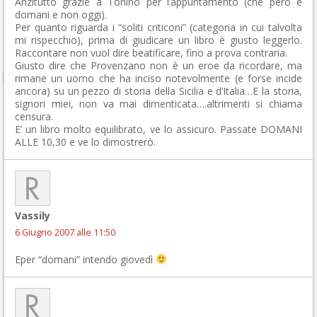
Anzitutto grazie a Tonino per l’appuntamento (che però è
domani e non oggi).
Per quanto riguarda i “soliti criticoni” (categoria in cui talvolta
mi rispecchio), prima di giudicare un libro è giusto leggerlo.
Raccontare non vuol dire beatificare, fino a prova contraria.
Giusto dire che Provenzano non è un eroe da ricordare, ma
rimane un uomo che ha inciso notevolmente (e forse incide
ancora) su un pezzo di storia della Sicilia e d’Italia…E la storia,
signori miei, non va mai dimenticata….altrimenti si chiama
censura.
E’ un libro molto equilibrato, ve lo assicuro. Passate DOMANI
ALLE 10,30 e ve lo dimostrerò.
Vassily
6 Giugno 2007 alle 11:50
Eper “domani” intendo giovedì