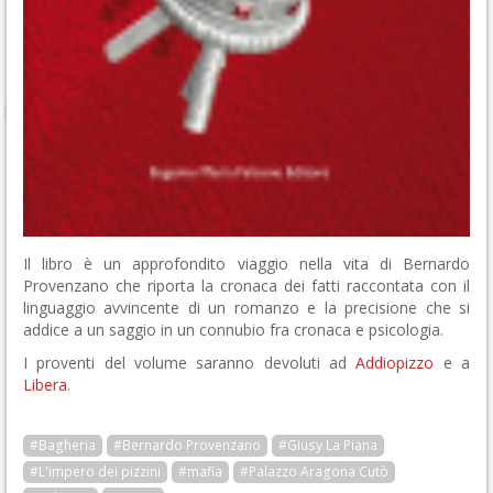
Il libro è un approfondito viaggio nella vita di Bernardo
Provenzano che riporta la cronaca dei fatti raccontata con il
linguaggio avvincente di un romanzo e la precisione che si
addice a un saggio in un connubio fra cronaca e psicologia.
I proventi del volume saranno devoluti ad
Addiopizzo
e a
Libera
.
#Bagheria
#Bernardo Provenzano
#Giusy La Piana
#L'impero dei pizzini
#mafia
#Palazzo Aragona Cutò