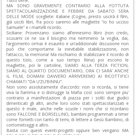
Tutto bene.
MA SONO GRAVEMENTE CONTRARIO ALLA FOTTUTA
SPETTACOLARIZZAZIONE E FEBBRE DA SABATO SERA
DELLE MODE scegliete: italiane (Cogne, presto uscirà il film,
già usciti libri, fra poco saremo alle magliette “io ho ucciso
Samuele” e i martelli ricordo.
Siciliane: Provenzano: siamo all’ennesimo libro (non credo,
scusami ce ne sia il bisogno ma nemmeno la voglia, dai,
l’argomento ormai è esaurito e un’addizionale discusione non
può che comportarne la inevitabile stabilizzazione, non
l’attacco, la memoria! Ma rischiamo di stabilizzare il ricordo di
questo tizio, come a suo tempo Riina) poi escono le
magliette, poi le cartoline, SIAMO ALLA TERZA FICTION,
SIAMO AL QUARTO DOCUMENTARIO, ORA CI SARA’ ANCHE
IL FILM, DOMANI DAVVERO ARRIVEREMO AI RICOTTIFICI
CHIAMATI “DA U’ZU’BINNU”.
Non sono assolutamente d’accordo: non si ricorda, si tiene
viva la fiamma e si distrugge la Mafia così: sono sempre piu’
contrario a manifestazioni di piazza per i soliti due giudici
dimenticati gli altri, anche loro sono stati spettacolarizzati e
questo è male, anche nelle scuole i nomi che si ricordano
sono FALCONE E BORSELLINO, bambini programmati a timer
come fornetti con tanto di temi, di lettere a Gesù Bambino, di
cortometraggi e altro.
Basta con questi eventi-progetti oppure ben vengano MA