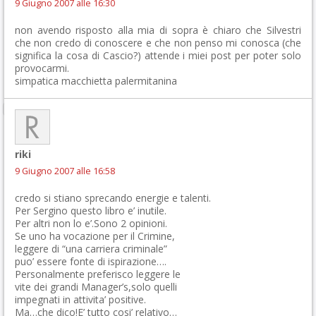
9 Giugno 2007 alle 16:30
non avendo risposto alla mia di sopra è chiaro che Silvestri
che non credo di conoscere e che non penso mi conosca (che
significa la cosa di Cascio?) attende i miei post per poter solo
provocarmi.
simpatica macchietta palermitanina
riki
9 Giugno 2007 alle 16:58
credo si stiano sprecando energie e talenti.
Per Sergino questo libro e’ inutile.
Per altri non lo e’.Sono 2 opinioni.
Se uno ha vocazione per il Crimine,
leggere di “una carriera criminale”
puo’ essere fonte di ispirazione….
Personalmente preferisco leggere le
vite dei grandi Manager’s,solo quelli
impegnati in attivita’ positive.
Ma…che dico!E’ tutto cosi’ relativo…