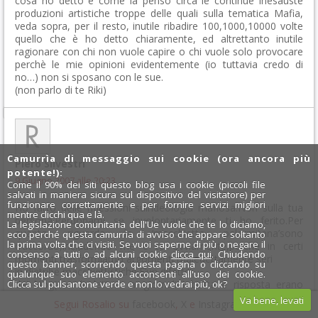
cosa ho detto e come la penso circa le continue inesauste
produzioni artistiche troppe delle quali sulla tematica Mafia,
veda sopra, per il resto, inutile ribadire 100,1000,10000 volte
quello che è ho detto chiaramente, ed altrettanto inutile
ragionare con chi non vuole capire o chi vuole solo provocare
perchè le mie opinioni evidentemente (io tuttavia credo di
no…) non si sposano con le sue.
(non parlo di te Riki)
Camurrìa di messaggio sui cookie (ora ancora più
Piero Silvestri
potente!):
9 Giugno 2007 alle 20:23
Come il 90% dei siti questo blog usa i cookie (piccoli file
salvati in maniera sicura sul dispositivo del visitatore) per
funzionare correttamente e per fornire servizi migliori
Ho fatto delle riflessioni sull’ideologia mafiosa.Non sulla tua
mentre clicchi qua e là.
persona.Perdonami se involontariamente ti ho ferito.Per
La legislazione comunitaria dell'Ue vuole che te lo diciamo,
quanto riguarda la ‘macchietta palermitana’sono
ecco perché questa camurrìa di avviso che appare soltanto
la prima volta che ci visiti. Se vuoi saperne di più o negare il
d’accordo,includendo me e te ovviamente,poichè in certi
consenso a tutti o ad alcuni cookie
clicca qui
. Chiudendo
momenti trasformiamo argomenti maledettamente seri
questo banner, scorrendo questa pagina o cliccando su
in diatribe macchiettistiche.E’un difetto
qualunque suo elemento acconsenti all'uso dei cookie.
Clicca sul pulsantone verde e non lo vedrai più, ok?
dei blog(con le lettere ai giornali i botta e risposta erano
talmente lunghi da divenire obsoleti),ma è anche il bello
Va bene, levati
Segui Rosalio su
facebook
,
X
e
Instagram
x
dell’era Internet.