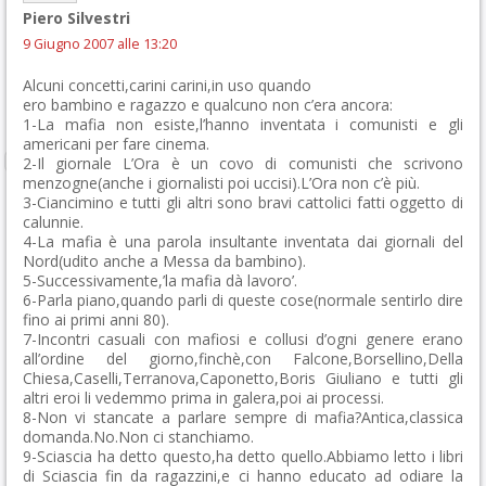
Piero Silvestri
9 Giugno 2007 alle 13:20
Alcuni concetti,carini carini,in uso quando
ero bambino e ragazzo e qualcuno non c’era ancora:
1-La mafia non esiste,l’hanno inventata i comunisti e gli
americani per fare cinema.
2-Il giornale L’Ora è un covo di comunisti che scrivono
menzogne(anche i giornalisti poi uccisi).L’Ora non c’è più.
3-Ciancimino e tutti gli altri sono bravi cattolici fatti oggetto di
calunnie.
4-La mafia è una parola insultante inventata dai giornali del
Nord(udito anche a Messa da bambino).
5-Successivamente,’la mafia dà lavoro’.
6-Parla piano,quando parli di queste cose(normale sentirlo dire
fino ai primi anni 80).
7-Incontri casuali con mafiosi e collusi d’ogni genere erano
all’ordine del giorno,finchè,con Falcone,Borsellino,Della
Chiesa,Caselli,Terranova,Caponetto,Boris Giuliano e tutti gli
altri eroi li vedemmo prima in galera,poi ai processi.
8-Non vi stancate a parlare sempre di mafia?Antica,classica
domanda.No.Non ci stanchiamo.
9-Sciascia ha detto questo,ha detto quello.Abbiamo letto i libri
di Sciascia fin da ragazzini,e ci hanno educato ad odiare la