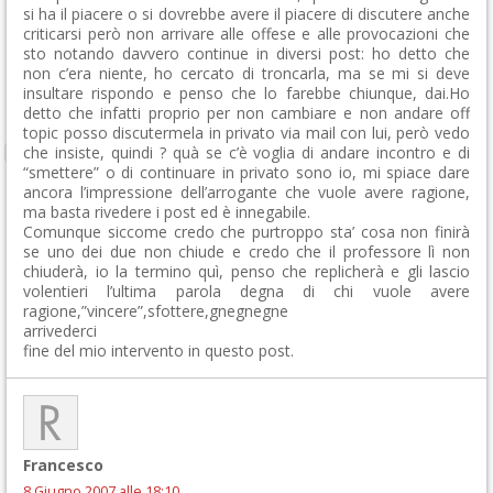
si ha il piacere o si dovrebbe avere il piacere di discutere anche
criticarsi però non arrivare alle offese e alle provocazioni che
sto notando davvero continue in diversi post: ho detto che
non c’era niente, ho cercato di troncarla, ma se mi si deve
insultare rispondo e penso che lo farebbe chiunque, dai.Ho
detto che infatti proprio per non cambiare e non andare off
topic posso discutermela in privato via mail con lui, però vedo
che insiste, quindi ? quà se c’è voglia di andare incontro e di
“smettere” o di continuare in privato sono io, mi spiace dare
ancora l’impressione dell’arrogante che vuole avere ragione,
ma basta rivedere i post ed è innegabile.
Comunque siccome credo che purtroppo sta’ cosa non finirà
se uno dei due non chiude e credo che il professore lì non
chiuderà, io la termino quì, penso che replicherà e gli lascio
volentieri l’ultima parola degna di chi vuole avere
ragione,”vincere”,sfottere,gnegnegne
arrivederci
fine del mio intervento in questo post.
Francesco
8 Giugno 2007 alle 18:10