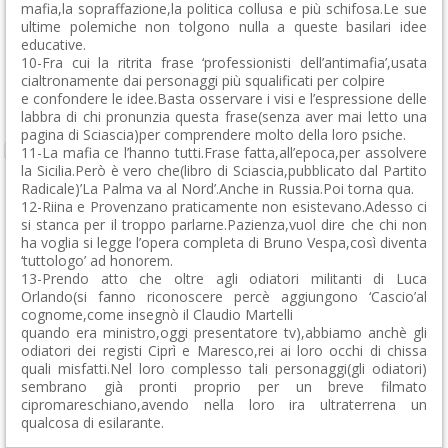
mafia,la sopraffazione,la politica collusa e più schifosa.Le sue
ultime polemiche non tolgono nulla a queste basilari idee
educative.
10-Fra cui la ritrita frase ‘professionisti dell’antimafia’,usata
cialtronamente dai personaggi più squalificati per colpire
e confondere le idee.Basta osservare i visi e l’espressione delle
labbra di chi pronunzia questa frase(senza aver mai letto una
pagina di Sciascia)per comprendere molto della loro psiche.
11-La mafia ce l’hanno tutti.Frase fatta,all’epoca,per assolvere
la Sicilia.Però è vero che(libro di Sciascia,pubblicato dal Partito
Radicale)’La Palma va al Nord’.Anche in Russia.Poi torna qua.
12-Riina e Provenzano praticamente non esistevano.Adesso ci
si stanca per il troppo parlarne.Pazienza,vuol dire che chi non
ha voglia si legge l’opera completa di Bruno Vespa,così diventa
‘tuttologo’ ad honorem.
13-Prendo atto che oltre agli odiatori militanti di Luca
Orlando(si fanno riconoscere percè aggiungono ‘Cascio’al
cognome,come insegnò il Claudio Martelli
quando era ministro,oggi presentatore tv),abbiamo anchè gli
odiatori dei registi Ciprì e Maresco,rei ai loro occhi di chissa
quali misfatti.Nel loro complesso tali personaggi(gli odiatori)
sembrano già pronti proprio per un breve filmato
cipromareschiano,avendo nella loro ira ultraterrena un
qualcosa di esilarante.