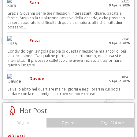
23:25
Sara
9 Aprile 2026
Grazie Giovanni per le tue riflessioni interessanti, chiare, pacate e
ferme. Auspico la risoluzione positiva della vicenda, e che possano
essere superate le difficoltà di qualsiasi natura, affinché i cittadini
possano...
21:41
Enza
9 Aprile 2026
Condivido ogni singola parola di questa riflessione ma ancor di più
la conclusione: “Da qualche parte, a un certo punto, qualcosa si è
interrotto. Il processo collettivo che aveva iniziato a trasformare
questo luogo si...
10:48
Davide
5 Aprile 2026
Salve io abito nel quartiere ma nei giorni e negli orari in cui potrei
andare con la mia famiglia lo trovo sempre chiuso..
Hot Post
30 giorni
7 giorni
Oggi / 24 ore
Più letti