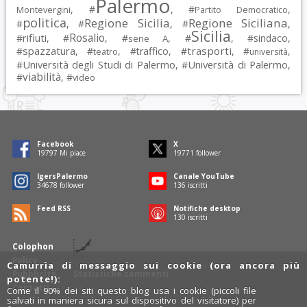
Palermo
, #
, #
,
Montevergini
Partito Democratico
politica
Regione Sicilia
Regione Siciliana
#
, #
, #
,
Sicilia
Rosalio
rifiuti
#
, #
, #
, #
, #
sindaco
,
serie A
spazzatura
trasporti
#
, #
, #
traffico
, #
, #
,
teatro
università
Università degli Studi di Palermo
Università di Palermo
#
, #
,
viabilità
#
, #
video
Facebook
X
19797
Mi piace
19771
follower
IgersPalermo
Canale YouTube
34678
follower
136
iscritti
Feed RSS
Notifiche desktop
130
iscritti
Colophon
Policy
Camurrìa di messaggio sui cookie (ora ancora più
Pubblicità
Statistiche commenti
potente!):
Contatti
Come il 90% dei siti questo blog usa i cookie (piccoli file
salvati in maniera sicura sul dispositivo del visitatore) per