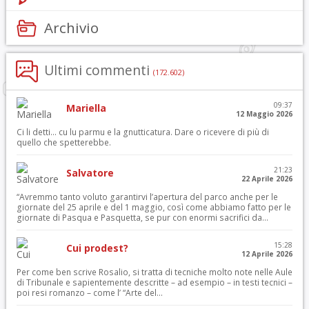
Archivio
Ultimi commenti
(172.602)
09:37
Mariella
12 Maggio 2026
Ci li detti… cu lu parmu e la gnutticatura. Dare o ricevere di più di
quello che spetterebbe.
21:23
Salvatore
22 Aprile 2026
“Avremmo tanto voluto garantirvi l’apertura del parco anche per le
giornate del 25 aprile e del 1 maggio, così come abbiamo fatto per le
giornate di Pasqua e Pasquetta, se pur con enormi sacrifici da...
15:28
Cui prodest?
12 Aprile 2026
Per come ben scrive Rosalio, si tratta di tecniche molto note nelle Aule
di Tribunale e sapientemente descritte – ad esempio – in testi tecnici –
poi resi romanzo – come l’ “Arte del...