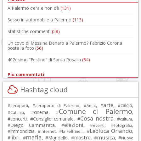
A Palermo c’era e non c’è
(131)
Sesso in automobile a Palermo
(113)
Statistiche commenti
(58)
Un covo di Messina Denaro a Palermo? Fabrizio Corona
posta la foto
(56)
402esimo “Festino” di Santa Rosalia
(54)
Più commentati
Hashtag cloud
arte
calcio
#
, #
, #
, #
, #
,
aeroporti
aeroporto di Palermo
Amat
Comune di Palermo
#
, #
cinema
, #
,
Catania
Cosa nostra
#
concerti
, #
Consiglio comunale
, #
, #
,
cultura
elezioni
Diego Cammarata
#
, #
, #
, #
,
eventi
fotografia
Leoluca Orlando
immondizia
#
, #
, #
, #
,
Internet
la Feltrinelli
mafia
musica
libri
mostre
#
, #
, #
Mondello
, #
, #
, #
Nuovo