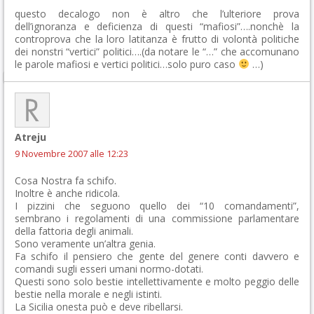
questo decalogo non è altro che l’ulteriore prova
dell’ignoranza e deficienza di questi “mafiosi”….nonchè la
controprova che la loro latitanza è frutto di volontà politiche
dei nonstri “vertici” politici….(da notare le “…” che accomunano
le parole mafiosi e vertici politici…solo puro caso
…)
Atreju
9 Novembre 2007 alle 12:23
Cosa Nostra fa schifo.
Inoltre è anche ridicola.
I pizzini che seguono quello dei “10 comandamenti”,
sembrano i regolamenti di una commissione parlamentare
della fattoria degli animali.
Sono veramente un’altra genia.
Fa schifo il pensiero che gente del genere conti davvero e
comandi sugli esseri umani normo-dotati.
Questi sono solo bestie intellettivamente e molto peggio delle
bestie nella morale e negli istinti.
La Sicilia onesta può e deve ribellarsi.