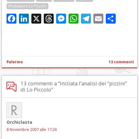
#Salvatore Lo Piccolo
Facebook
LinkedIn
X
Threads
Messenger
WhatsApp
Telegram
Email
Cond
Palermo
13 commenti
13 commenti a “Iniziata l’analisi dei “pizzini”
di Lo Piccolo”
Orchiclasta
8 Novembre 2007 alle 17:26