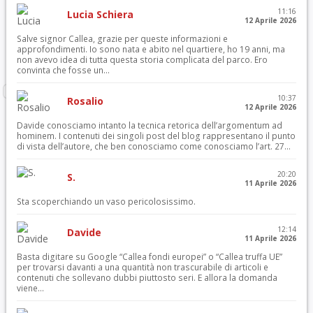
11:16
Lucia Schiera
12 Aprile 2026
Salve signor Callea, grazie per queste informazioni e
approfondimenti. Io sono nata e abito nel quartiere, ho 19 anni, ma
non avevo idea di tutta questa storia complicata del parco. Ero
convinta che fosse un...
10:37
Rosalio
12 Aprile 2026
Davide conosciamo intanto la tecnica retorica dell’argomentum ad
hominem. I contenuti dei singoli post del blog rappresentano il punto
di vista dell’autore, che ben conosciamo come conosciamo l’art. 27...
20:20
S.
11 Aprile 2026
Sta scoperchiando un vaso pericolosissimo.
12:14
Davide
11 Aprile 2026
Basta digitare su Google “Callea fondi europei” o “Callea truffa UE”
per trovarsi davanti a una quantità non trascurabile di articoli e
contenuti che sollevano dubbi piuttosto seri. E allora la domanda
viene...