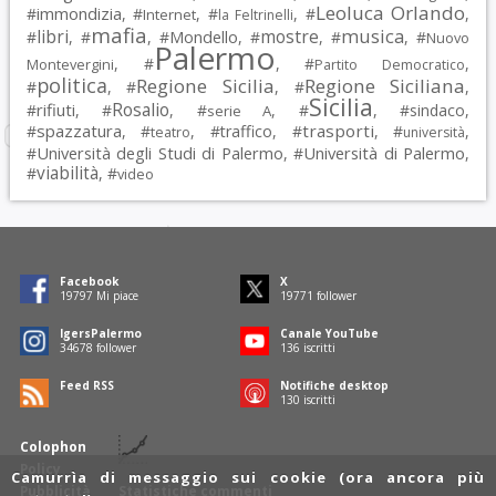
Leoluca Orlando
immondizia
#
, #
, #
, #
,
Internet
la Feltrinelli
mafia
musica
libri
mostre
#
, #
, #
Mondello
, #
, #
, #
Nuovo
Palermo
, #
, #
,
Montevergini
Partito Democratico
politica
Regione Sicilia
Regione Siciliana
#
, #
, #
,
Sicilia
Rosalio
rifiuti
#
, #
, #
, #
, #
sindaco
,
serie A
spazzatura
trasporti
#
, #
, #
traffico
, #
, #
,
teatro
università
Università degli Studi di Palermo
Università di Palermo
#
, #
,
viabilità
#
, #
video
Facebook
X
19797
Mi piace
19771
follower
IgersPalermo
Canale YouTube
34678
follower
136
iscritti
Feed RSS
Notifiche desktop
130
iscritti
Colophon
Policy
Camurrìa di messaggio sui cookie (ora ancora più
Pubblicità
Statistiche commenti