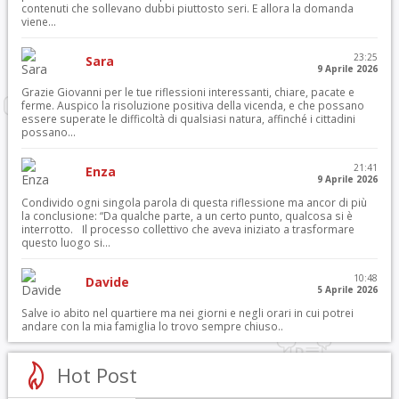
contenuti che sollevano dubbi piuttosto seri. E allora la domanda
viene...
23:25
Sara
9 Aprile 2026
Grazie Giovanni per le tue riflessioni interessanti, chiare, pacate e
ferme. Auspico la risoluzione positiva della vicenda, e che possano
essere superate le difficoltà di qualsiasi natura, affinché i cittadini
possano...
21:41
Enza
9 Aprile 2026
Condivido ogni singola parola di questa riflessione ma ancor di più
la conclusione: “Da qualche parte, a un certo punto, qualcosa si è
interrotto. Il processo collettivo che aveva iniziato a trasformare
questo luogo si...
10:48
Davide
5 Aprile 2026
Salve io abito nel quartiere ma nei giorni e negli orari in cui potrei
andare con la mia famiglia lo trovo sempre chiuso..
Hot Post