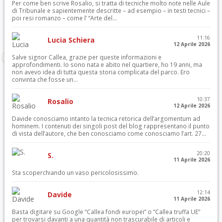
Per come ben scrive Rosalio, si tratta di tecniche molto note nelle Aule
di Tribunale e sapientemente descritte – ad esempio – in testi tecnici –
poi resi romanzo – come l’ “Arte del...
11:16
Lucia Schiera
12 Aprile 2026
Salve signor Callea, grazie per queste informazioni e
approfondimenti. Io sono nata e abito nel quartiere, ho 19 anni, ma
non avevo idea di tutta questa storia complicata del parco. Ero
convinta che fosse un...
10:37
Rosalio
12 Aprile 2026
Davide conosciamo intanto la tecnica retorica dell’argomentum ad
hominem. I contenuti dei singoli post del blog rappresentano il punto
di vista dell’autore, che ben conosciamo come conosciamo l’art. 27...
20:20
S.
11 Aprile 2026
Sta scoperchiando un vaso pericolosissimo.
12:14
Davide
11 Aprile 2026
Basta digitare su Google “Callea fondi europei” o “Callea truffa UE”
per trovarsi davanti a una quantità non trascurabile di articoli e