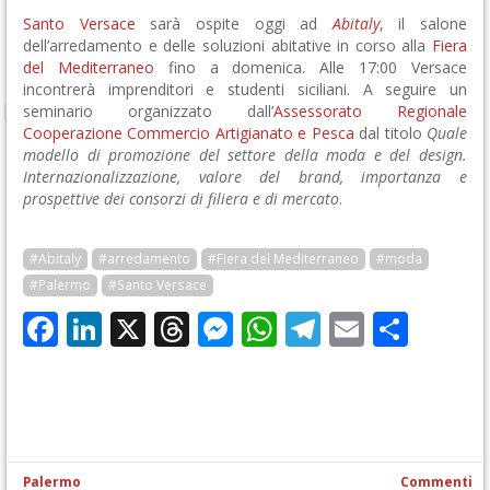
Santo Versace
sarà ospite oggi ad
Abitaly
, il salone
dell’arredamento e delle soluzioni abitative in corso alla
Fiera
del Mediterraneo
fino a domenica. Alle 17:00 Versace
incontrerà imprenditori e studenti siciliani. A seguire un
seminario organizzato dall’
Assessorato Regionale
Cooperazione Commercio Artigianato e Pesca
dal titolo
Quale
modello di promozione del settore della moda e del design.
Internazionalizzazione, valore del brand, importanza e
prospettive dei consorzi di filiera e di mercato
.
#Abitaly
#arredamento
#Fiera del Mediterraneo
#moda
#Palermo
#Santo Versace
Facebook
LinkedIn
X
Threads
Messenger
WhatsApp
Telegram
Email
Cond
Palermo
Commenti