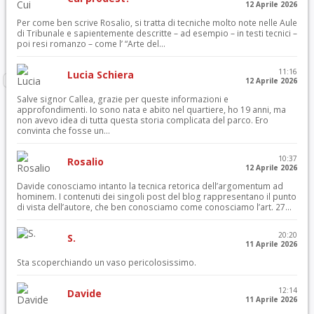
12 Aprile 2026
Per come ben scrive Rosalio, si tratta di tecniche molto note nelle Aule
di Tribunale e sapientemente descritte – ad esempio – in testi tecnici –
poi resi romanzo – come l’ “Arte del...
11:16
Lucia Schiera
12 Aprile 2026
Salve signor Callea, grazie per queste informazioni e
approfondimenti. Io sono nata e abito nel quartiere, ho 19 anni, ma
non avevo idea di tutta questa storia complicata del parco. Ero
convinta che fosse un...
10:37
Rosalio
12 Aprile 2026
Davide conosciamo intanto la tecnica retorica dell’argomentum ad
hominem. I contenuti dei singoli post del blog rappresentano il punto
di vista dell’autore, che ben conosciamo come conosciamo l’art. 27...
20:20
S.
11 Aprile 2026
Sta scoperchiando un vaso pericolosissimo.
12:14
Davide
11 Aprile 2026