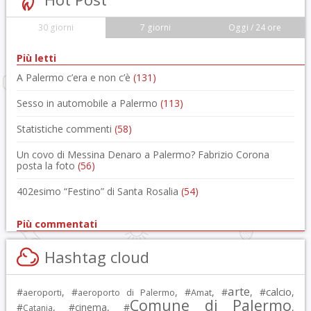
30 giorni
7 giorni
Oggi / 24 ore
Più letti
A Palermo c’era e non c’è
(131)
Sesso in automobile a Palermo
(113)
Statistiche commenti
(58)
Un covo di Messina Denaro a Palermo? Fabrizio Corona
posta la foto
(56)
402esimo “Festino” di Santa Rosalia
(54)
Più commentati
Hashtag cloud
arte
calcio
#
, #
, #
, #
, #
,
aeroporti
aeroporto di Palermo
Amat
Comune di Palermo
#
, #
cinema
, #
,
Catania