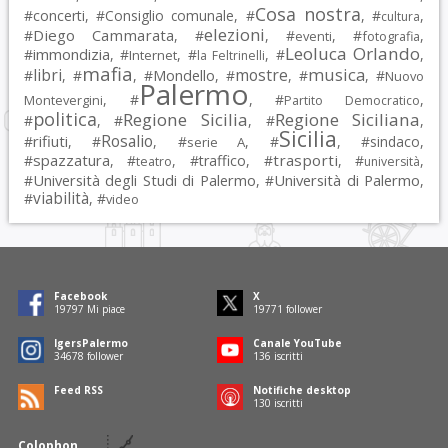
Cosa nostra
#
concerti
, #
Consiglio comunale
, #
, #
,
cultura
elezioni
Diego Cammarata
#
, #
, #
, #
,
eventi
fotografia
Leoluca Orlando
immondizia
#
, #
, #
, #
,
Internet
la Feltrinelli
mafia
musica
libri
mostre
#
, #
, #
Mondello
, #
, #
, #
Nuovo
Palermo
, #
, #
,
Montevergini
Partito Democratico
politica
Regione Sicilia
Regione Siciliana
#
, #
, #
,
Sicilia
Rosalio
rifiuti
#
, #
, #
, #
, #
sindaco
,
serie A
spazzatura
trasporti
#
, #
, #
traffico
, #
, #
,
teatro
università
Università degli Studi di Palermo
Università di Palermo
#
, #
,
viabilità
#
, #
video
Facebook
X
19797
Mi piace
19771
follower
IgersPalermo
Canale YouTube
34678
follower
136
iscritti
Feed RSS
Notifiche desktop
130
iscritti
Colophon