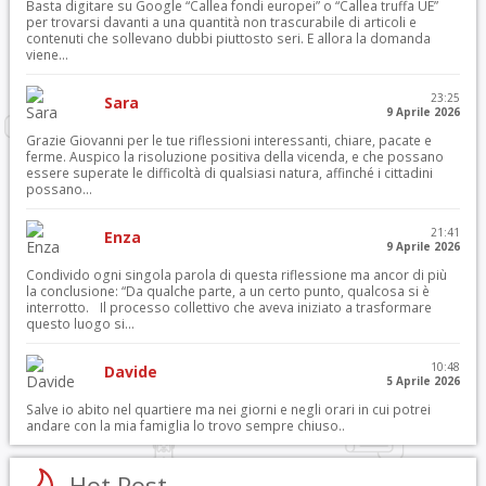
Basta digitare su Google “Callea fondi europei” o “Callea truffa UE”
per trovarsi davanti a una quantità non trascurabile di articoli e
contenuti che sollevano dubbi piuttosto seri. E allora la domanda
viene...
23:25
Sara
9 Aprile 2026
Grazie Giovanni per le tue riflessioni interessanti, chiare, pacate e
ferme. Auspico la risoluzione positiva della vicenda, e che possano
essere superate le difficoltà di qualsiasi natura, affinché i cittadini
possano...
21:41
Enza
9 Aprile 2026
Condivido ogni singola parola di questa riflessione ma ancor di più
la conclusione: “Da qualche parte, a un certo punto, qualcosa si è
interrotto. Il processo collettivo che aveva iniziato a trasformare
questo luogo si...
10:48
Davide
5 Aprile 2026
Salve io abito nel quartiere ma nei giorni e negli orari in cui potrei
andare con la mia famiglia lo trovo sempre chiuso..
Hot Post