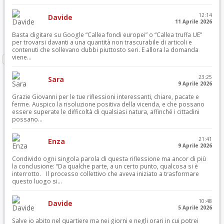
12:14
Davide
11 Aprile 2026
Basta digitare su Google “Callea fondi europei” o “Callea truffa UE”
per trovarsi davanti a una quantità non trascurabile di articoli e
contenuti che sollevano dubbi piuttosto seri. E allora la domanda
viene...
23:25
Sara
9 Aprile 2026
Grazie Giovanni per le tue riflessioni interessanti, chiare, pacate e
ferme. Auspico la risoluzione positiva della vicenda, e che possano
essere superate le difficoltà di qualsiasi natura, affinché i cittadini
possano...
21:41
Enza
9 Aprile 2026
Condivido ogni singola parola di questa riflessione ma ancor di più
la conclusione: “Da qualche parte, a un certo punto, qualcosa si è
interrotto. Il processo collettivo che aveva iniziato a trasformare
questo luogo si...
10:48
Davide
5 Aprile 2026
Salve io abito nel quartiere ma nei giorni e negli orari in cui potrei