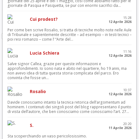
giornate del 25 aprile e del 1 maggio, così come abbiamo fatto per le
giornate di Pasqua e Pasquetta, se pur con enormi sacrifici da...
15:28
Cui prodest?
12 Aprile 2026
Per come ben scrive Rosalio, si tratta di tecniche molto note nelle Aule
di Tribunale e sapientemente descritte – ad esempio – in testi tecnici –
poi resi romanzo – come l’ “Arte del...
11:16
Lucia Schiera
12 Aprile 2026
Salve signor Callea, grazie per queste informazioni e
approfondimenti. Io sono nata e abito nel quartiere, ho 19 anni, ma
non avevo idea di tutta questa storia complicata del parco. Ero
convinta che fosse un...
10:37
Rosalio
12 Aprile 2026
Davide conosciamo intanto la tecnica retorica dell’argomentum ad
hominem. I contenuti dei singoli post del blog rappresentano il punto
di vista dell’autore, che ben conosciamo come conosciamo l’art. 27...
20:20
S.
11 Aprile 2026
Sta scoperchiando un vaso pericolosissimo.