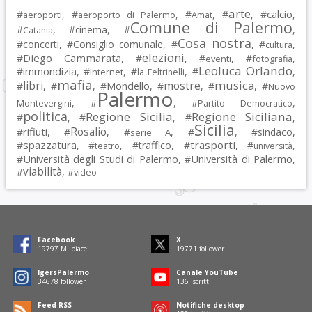
arte
calcio
#
, #
, #
, #
, #
,
aeroporti
aeroporto di Palermo
Amat
Comune di Palermo
#
, #
cinema
, #
,
Catania
Cosa nostra
#
concerti
, #
Consiglio comunale
, #
, #
,
cultura
elezioni
Diego Cammarata
#
, #
, #
, #
,
eventi
fotografia
Leoluca Orlando
immondizia
#
, #
, #
, #
,
Internet
la Feltrinelli
mafia
musica
libri
mostre
#
, #
, #
Mondello
, #
, #
, #
Nuovo
Palermo
, #
, #
,
Montevergini
Partito Democratico
politica
Regione Sicilia
Regione Siciliana
#
, #
, #
,
Sicilia
Rosalio
rifiuti
#
, #
, #
, #
, #
sindaco
,
serie A
spazzatura
trasporti
#
, #
, #
traffico
, #
, #
,
teatro
università
Università degli Studi di Palermo
Università di Palermo
#
, #
,
viabilità
#
, #
video
Facebook
X
19797
Mi piace
19771
follower
IgersPalermo
Canale YouTube
34678
follower
136
iscritti
Feed RSS
Notifiche desktop