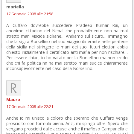
mariella
17 Gennaio 2008 alle 21:58
A Cuffaro dovrebbe succedere Pradeep Kumar Rai, un
anonimo cittadino del Nepal che probabilmente non ha mai
stretto mani viscide siciliane… Andiamo sul sicuro… Immagino
che la sig.ra Borsellino nel suo viaggio itinerante nelle periferie
della sicilia nel stringere le mani dei suoi futuri elettori abbia
chiesto inizialmente il certificato anti mafia per non rischiare…
Per essere chiari, io ho vatato per la Borsellino ma non credo
che chi fa politica nn ha mai stretto mani sudice chiaramente
inconsapevolmente nel caso della Borsellino.
Mauro
17 Gennaio 2008 alle 22:21
Anche io mi unisco a coloro che sperano che Cuffaro venga
prosciolto con formula piena. Anzi, mi spingo oltre. Spero che
vengano prosciolti dalle accuse anche il mafioso Campanella e