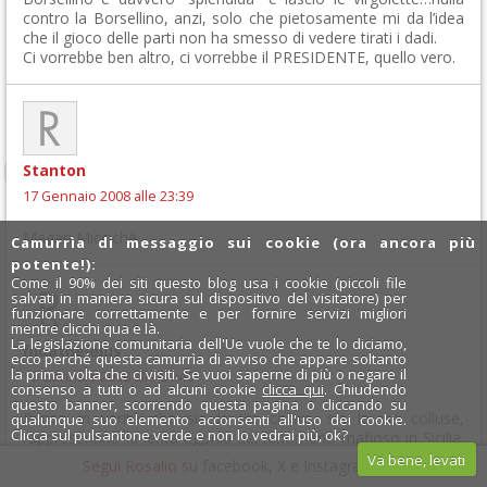
contro la Borsellino, anzi, solo che pietosamente mi da l’idea
che il gioco delle parti non ha smesso di vedere tirati i dadi.
Ci vorrebbe ben altro, ci vorrebbe il PRESIDENTE, quello vero.
Stanton
17 Gennaio 2008 alle 23:39
Magari Miccichè….
Camurrìa di messaggio sui cookie (ora ancora più
potente!):
Come il 90% dei siti questo blog usa i cookie (piccoli file
salvati in maniera sicura sul dispositivo del visitatore) per
funzionare correttamente e per fornire servizi migliori
mentre clicchi qua e là.
La legislazione comunitaria dell'Ue vuole che te lo diciamo,
filoatheleius
ecco perché questa camurrìa di avviso che appare soltanto
la prima volta che ci visiti. Se vuoi saperne di più o negare il
18 Gennaio 2008 alle 01:46
consenso a tutti o ad alcuni cookie
clicca qui
. Chiudendo
questo banner, scorrendo questa pagina o cliccando su
Penso in verità che sia le vie chiare, sia le vie colluse,
qualunque suo elemento acconsenti all'uso dei cookie.
Clicca sul pulsantone verde e non lo vedrai più, ok?
rappresentino la lenta agonia del fenomeno mafioso in Sicilia.
Tuttavia preferisco le prime alle seconde per vocazione. Non
Va bene, levati
Segui Rosalio su
facebook
,
X
e
Instagram
x
ho idea se il presidente Cuffaro sia innocente o colpevole