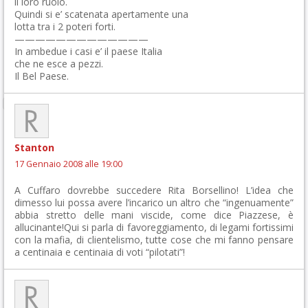
il loro ruolo.
Quindi si e’ scatenata apertamente una
lotta tra i 2 poteri forti.
—————————————
In ambedue i casi e’ il paese Italia
che ne esce a pezzi.
Il Bel Paese.
Stanton
17 Gennaio 2008 alle 19:00
A Cuffaro dovrebbe succedere Rita Borsellino! L’idea che
dimesso lui possa avere l’incarico un altro che “ingenuamente”
abbia stretto delle mani viscide, come dice Piazzese, è
allucinante!Qui si parla di favoreggiamento, di legami fortissimi
con la mafia, di clientelismo, tutte cose che mi fanno pensare
a centinaia e centinaia di voti “pilotati”!