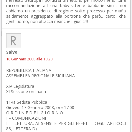
nel resto d’europa i politici si dimettono per molto meno…una
raccomandazione ad una baby-sitter e babbarie simili. noi
abbiamo un presidente di regione sotto processo per mafia
saldamente aggrappato alla poltrona che però.. certo, che
gentiluomo, non attacca neanche i giudici!!!
Salvo
16 Gennaio 2008 alle 18:20
REPUBBLICA ITALIANA
ASSEMBLEA REGIONALE SICILIANA
_____________
XIV Legislatura
XI Sessione ordinaria
________________
114a Seduta Pubblica
Giovedì 17 Gennaio 2008, ore 17.00
O R D I N E D E L G I O R N O
I – COMUNICAZIONI
II – LETTURA, AI SENSI E PER GLI EFFETTI DEGLI ARTICOLI
83, LETTERA D)