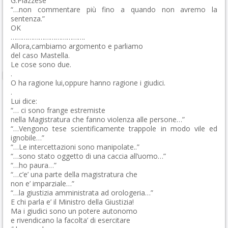
G.Piazzese
“…non commentare più fino a quando non avremo la
sentenza.”
OK
………………………………….
Allora,cambiamo argomento e parliamo
del caso Mastella.
Le cose sono due.
.
O ha ragione lui,oppure hanno ragione i giudici.
.
Lui dice:
“… ci sono frange estremiste
nella Magistratura che fanno violenza alle persone…”
“…Vengono tese scientificamente trappole in modo vile ed
ignobile…”
“…Le intercettazioni sono manipolate..”
“…sono stato oggetto di una caccia all’uomo…”
“…ho paura…”
“…c’e’ una parte della magistratura che
non e’ imparziale…”
“…la giustizia amministrata ad orologeria…”
E chi parla e’ il Ministro della Giustizia!
Ma i giudici sono un potere autonomo
e rivendicano la facolta’ di esercitare