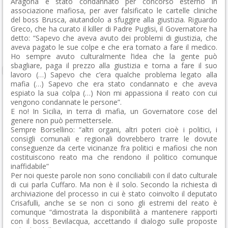
Aragona è stato condannato per concorso esterno in
associazione mafiosa, per aver falsificato le cartelle cliniche
del boss Brusca, aiutandolo a sfuggire alla giustizia. Riguardo
Greco, che ha curato il killer di Padre Puglisi, il Governatore ha
detto: “Sapevo che aveva avuto dei problemi di giustizia, che
aveva pagato le sue colpe e che era tornato a fare il medico.
Ho sempre avuto culturalmente l’idea che la gente può
sbagliare, paga il prezzo alla giustizia e torna a fare il suo
lavoro (…) Sapevo che c’era qualche problema legato alla
mafia (…) Sapevo che era stato condannato e che aveva
espiato la sua colpa (…) Non mi appassiona il reato con cui
vengono condannate le persone”.
E no! In Sicilia, in terra di mafia, un Governatore cose del
genere non può permettersele.
Sempre Borsellino: “altri organi, altri poteri cioè i politici, i
consigli comunali e regionali dovrebbero trarre le dovute
conseguenze da certe vicinanze fra politici e mafiosi che non
costituiscono reato ma che rendono il politico comunque
inaffidabile”
Per noi queste parole non sono conciliabili con il dato culturale
di cui parla Cuffaro. Ma non è il solo. Secondo la richiesta di
archiviazione del processo in cui è stato coinvolto il deputato
Crisafulli, anche se se non ci sono gli estremi del reato è
comunque “dimostrata la disponibilità a mantenere rapporti
con il boss Bevilacqua, accettando il dialogo sulle proposte