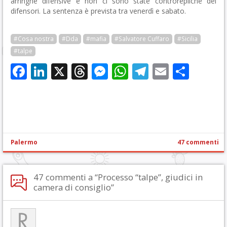
arringhe difensive e non ci sono state controrepliche dei
difensori. La sentenza è prevista tra venerdì e sabato.
#Cosa nostra
#Dda
#mafia
#Salvatore Cuffaro
#Sicilia
#talpe
Facebook
LinkedIn
X
Threads
Messenger
WhatsApp
Telegram
Email
Cond
Palermo
47 commenti
47 commenti a “Processo “talpe”, giudici in
camera di consiglio”