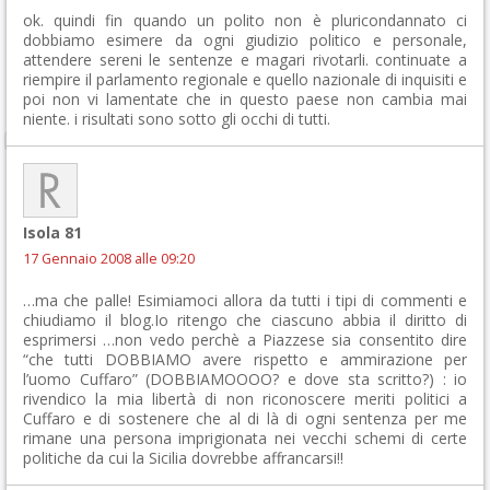
ok. quindi fin quando un polito non è pluricondannato ci
dobbiamo esimere da ogni giudizio politico e personale,
attendere sereni le sentenze e magari rivotarli. continuate a
riempire il parlamento regionale e quello nazionale di inquisiti e
poi non vi lamentate che in questo paese non cambia mai
niente. i risultati sono sotto gli occhi di tutti.
Isola 81
17 Gennaio 2008 alle 09:20
…ma che palle! Esimiamoci allora da tutti i tipi di commenti e
chiudiamo il blog.Io ritengo che ciascuno abbia il diritto di
esprimersi …non vedo perchè a Piazzese sia consentito dire
“che tutti DOBBIAMO avere rispetto e ammirazione per
l’uomo Cuffaro” (DOBBIAMOOOO? e dove sta scritto?) : io
rivendico la mia libertà di non riconoscere meriti politici a
Cuffaro e di sostenere che al di là di ogni sentenza per me
rimane una persona imprigionata nei vecchi schemi di certe
politiche da cui la Sicilia dovrebbe affrancarsi!!