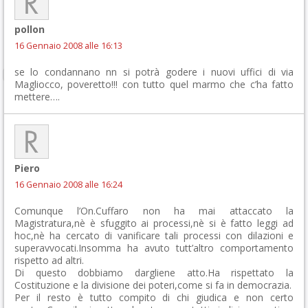
pollon
16 Gennaio 2008 alle 16:13
se lo condannano nn si potrà godere i nuovi uffici di via
Magliocco, poveretto!!! con tutto quel marmo che c’ha fatto
mettere….
Piero
16 Gennaio 2008 alle 16:24
Comunque l’On.Cuffaro non ha mai attaccato la
Magistratura,nè è sfuggito ai processi,nè si è fatto leggi ad
hoc,nè ha cercato di vanificare tali processi con dilazioni e
superavvocati.Insomma ha avuto tutt’altro comportamento
rispetto ad altri.
Di questo dobbiamo dargliene atto.Ha rispettato la
Costituzione e la divisione dei poteri,come si fa in democrazia.
Per il resto è tutto compito di chi giudica e non certo