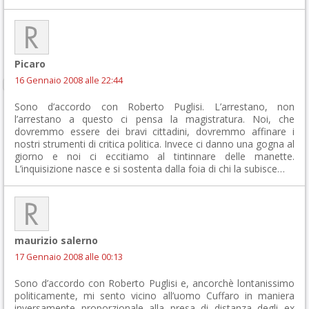
Picaro
16 Gennaio 2008 alle 22:44
Sono d’accordo con Roberto Puglisi. L’arrestano, non
l’arrestano a questo ci pensa la magistratura. Noi, che
dovremmo essere dei bravi cittadini, dovremmo affinare i
nostri strumenti di critica politica. Invece ci danno una gogna al
giorno e noi ci eccitiamo al tintinnare delle manette.
L’inquisizione nasce e si sostenta dalla foia di chi la subisce…
maurizio salerno
17 Gennaio 2008 alle 00:13
Sono d’accordo con Roberto Puglisi e, ancorchè lontanissimo
politicamente, mi sento vicino all’uomo Cuffaro in maniera
inversamente proporzionale alla presa di distanza degli ex