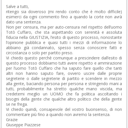
Salve a tutti,
ritengo sia doveroso (mi rendo conto che è molto difficile)
esimerci da ogni commento fino a quando la corte non avrà
dato una sentenza.
Non per censura, ma per auto-censura nel rispetto dell’uomo
Totò Cuffaro, che sta aspettando con serenità e assoluta
fiducia nella GIUSTIZIA, l’esito di questo processo, nonostante
l’opinione pubblica e quasi tutti i mezzi di informazione lo
abbiano già condannato, spesso senza conoscere fatti e
circostanza o solo per partito preso.
Vi chiedo questo perchè comunque a prescindere dall’esito di
questo processo dobbiamo tutti avere rispetto e ammirazione
per l’uomo Totò Cuffaro che ha saputo fare quello che tanti
altri non hanno saputo fare, ovvero uscire dalle proprie
segreterie o dalle segreterie di partito e scendere in mezzo
alla gente, baciando persona per persona e stringendo mani a
tutti, probabilmente ha stretto qualche mano viscida, ma
credetemi meglio un UOMO che fa politica ascoltando i
bisogni della gente che qualche altro politico che della gente
se ne frega.
Vi chiedo quindi, consapevole del vostro buonsenso, di non
commentare più fino a quando non avremo la sentenza.
Grazie
Giuseppe Piazzese