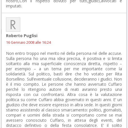
nostro,Con il rispetto dovuto per tutti,giudici,avvocati e
imputati.
Roberto Puglisi
16 Gennaio 2008 alle 16:24
Non entro troppo nel merito né della persona né delle accuse.
Sulla persona ho una mia idea precisa, è positiva e si limita
soltanto alla mia superficiale conoscenza diretta, rispetto –
per esempio – a un tema per me importante come la
solidarietà. Sul politico, basti dire che ho votato per Rita
Borsellino. Sull’eventuale collusione, decideranno i giudici. Non
è il mio compito. Le persone che hanno avversato Cuffaro
perché lo ritengono autore di reati avranno presto una
risposta con cui confrontarsi. Altra cosa è la valutazione
politica su come Cuffaro abbia governato in questi anni. E’ un
giudizio che deve essere espresso in altra sede. In questi giorni
stiamo assistendo al classico smarcamento: politici, giornalisti,
compari e uomini della strada si comportano come se mai
avessero conosciuto Cuffaro, in attesa degli eventi, del
distacco definitivo o della festa consolatrice. E’ il solito