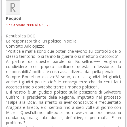
Pequod
17 Gennaio 2008 alle 13:23
Repubblica:OGGI
La responsabilità di un politico in sicilia
Comitato Addiopizzo
“Politica e mafia sono due poteri che vivono sul controllo dello
stesso territorio: o si fanno la guerra o si mettono d’accordo”.
A partire da queste parole di Borsellino¬¬¬ vogliamo
condividere col popolo siciliano questa riflessione: la
responsabilità politica è cosa assai diversa da quella penale.
Sempre Borsellino diceva:“Vi sono, oltre ai giudizi dei giudici,
anche i giudizi politici cioè le conseguenze che da certi fatti
accertati trae o dovrebbe trarre il mondo politico” .
E il nostro è un giudizio politico sulla posizione di Salvatore
Cuffaro. Il presidente della Regione, imputato nel processo
“Talpe alla Dda”, ha riferito di aver conosciuto e frequentato
Aragona e Greco, e di sentirsi fino a dieci volte al giorno con
Miceli. Quest’ultimo all’epoca non aveva ancora nessuna
condanna, ma gli altri due sì, definitive, e per mafia. E’ un
problema?