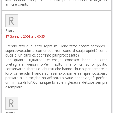
amici e clienti.
Piero
17 Gennaio 2008 alle 00:35
Prendo atto di quanto sopra mi viene fatto notare,compresi i
superavvocati(ma comunque non sono di’sua’proprietà,come
quelli di un altro celeberrimo pluriprocessato).
Per quanto riguarda l’estero(io conosco bene la Gran
Bretagna)è verissimo.Per molto meno ci sono politici
conservatori,liberali o laburisti che hanno chiuso per sempre la
loro carriera.In Francia,ad esempio,non è sempre così,basti
pensare a Chirac(che ha affrontato varie peripezie,c’è perfino
un film su di lui).Comunque lo stile inglese,va detto,è sempre
esemplare.