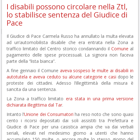
I disabili possono circolare nella Ztl,
lo stabilisce sentenza del Giudice di
Pace
Il Giudice di Pace Carmela Russo ha annullato la multa elevata
ad un’automobilista disabile che era entrata nella Zona a
traffico limitato del Centro storico condannando il
Comune
al
pagamento delle spese processuali. La signora non faceva
parte della “lista bianca”.
A fine gennaio il Comune
aveva sospeso le multe ai disabili in
autotutela e aveva ceduto su alcune categorie e casi
dopo le
proteste dei cittadini. Adesso l’illegittimità della misura è
sancita da una sentenza.
La Zona a traffico limitato
era stata in una prima versione
dichiarata illegittima dal Tar
.
Intanto l’
Unione dei Consumatori
ha reso noto che sono quasi
cento i ricorsi depositati dai soli assistiti tra Prefettura e
Giudice di Pace per una casistica ampia che va dai verbali
seriali, elevati nel medesimo giorno a utenti che hanno
accumulato 150 multe, o ancora multe lo stesso giorno del