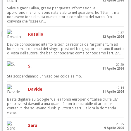
12 Aprile 2026
Salve signor Callea, grazie per queste informazioni e
approfondimenti. Io sono nata e abito nel quartiere, ho 19 anni, ma
non avevo idea di tutta questa storia complicata del parco. Ero
convinta che fosse un...
10:37
Rosalio
12 Aprile 2026
Davide conosciamo intanto la tecnica retorica dell’argomentum ad
hominem. I contenuti dei singoli post del blog rappresentano il punto
di vista dell’autore, che ben conosciamo come conosciamo l’art. 27...
20:20
S.
11 Aprile 2026
Sta scoperchiando un vaso pericolosissimo.
12:14
Davide
11 Aprile 2026
Basta digitare su Google “Callea fondi europei” o “Callea truffa UE”
per trovarsi davanti a una quantità non trascurabile di articoli e
contenuti che sollevano dubbi piuttosto seri. E allora la domanda
viene...
23:25
Sara
9 Aprile 2026