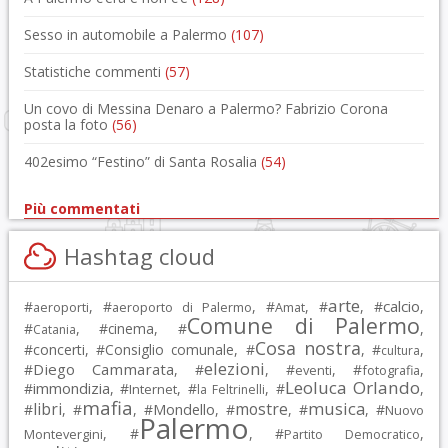
Sesso in automobile a Palermo
(107)
Statistiche commenti
(57)
Un covo di Messina Denaro a Palermo? Fabrizio Corona
posta la foto
(56)
402esimo “Festino” di Santa Rosalia
(54)
Più commentati
Hashtag cloud
arte
calcio
#
, #
, #
, #
, #
,
aeroporti
aeroporto di Palermo
Amat
Comune di Palermo
#
, #
cinema
, #
,
Catania
Cosa nostra
#
concerti
, #
Consiglio comunale
, #
, #
,
cultura
elezioni
Diego Cammarata
#
, #
, #
, #
,
eventi
fotografia
Leoluca Orlando
immondizia
#
, #
, #
, #
,
Internet
la Feltrinelli
mafia
musica
libri
mostre
#
, #
, #
Mondello
, #
, #
, #
Nuovo
Palermo
, #
, #
,
Montevergini
Partito Democratico