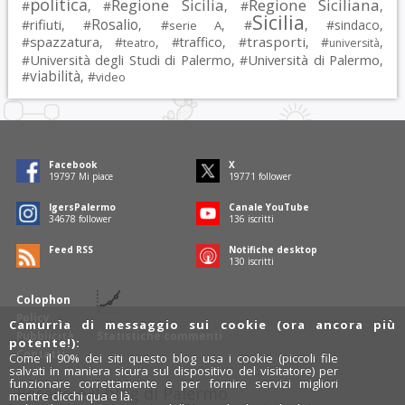
politica
Regione Sicilia
Regione Siciliana
#
, #
, #
,
Sicilia
Rosalio
rifiuti
#
, #
, #
, #
, #
sindaco
,
serie A
spazzatura
trasporti
#
, #
, #
traffico
, #
, #
,
teatro
università
Università degli Studi di Palermo
Università di Palermo
#
, #
,
viabilità
#
, #
video
Facebook
X
19797
Mi piace
19771
follower
IgersPalermo
Canale YouTube
34678
follower
136
iscritti
Feed RSS
Notifiche desktop
130
iscritti
Colophon
Policy
Camurrìa di messaggio sui cookie (ora ancora più
Pubblicità
Statistiche commenti
potente!):
Contatti
Come il 90% dei siti questo blog usa i cookie (piccoli file
salvati in maniera sicura sul dispositivo del visitatore) per
funzionare correttamente e per fornire servizi migliori
Rosalio è il blog di Palermo
mentre clicchi qua e là.