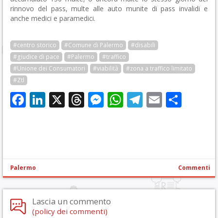
rinnovo del pass, multe alle auto munite di pass invalidi e
anche medici e paramedici.
#centro storico
#Comune di Palermo
#disabili
#giudice di pace
#Palermo
#traffico
#Unione dei Consumatori
#viabilità
#zona a traffico limitato
#Ztl
Facebook
LinkedIn
X
Threads
Messenger
WhatsApp
Telegram
Email
Cond
Palermo
Commenti
Lascia un commento
(policy dei commenti)