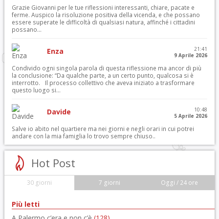
Grazie Giovanni per le tue riflessioni interessanti, chiare, pacate e
ferme. Auspico la risoluzione positiva della vicenda, e che possano
essere superate le difficoltà di qualsiasi natura, affinché i cittadini
possano...
21:41
Enza
9 Aprile 2026
Condivido ogni singola parola di questa riflessione ma ancor di più
la conclusione: “Da qualche parte, a un certo punto, qualcosa si è
interrotto. Il processo collettivo che aveva iniziato a trasformare
questo luogo si...
10:48
Davide
5 Aprile 2026
Salve io abito nel quartiere ma nei giorni e negli orari in cui potrei
andare con la mia famiglia lo trovo sempre chiuso..
Hot Post
30 giorni
7 giorni
Oggi / 24 ore
Più letti
A Palermo c’era e non c’è
(128)