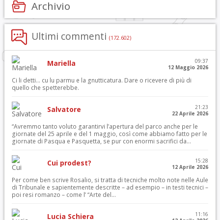
Archivio
Ultimi commenti
(172.602)
09:37
Mariella
12 Maggio 2026
Ci li detti… cu lu parmu e la gnutticatura. Dare o ricevere di più di
quello che spetterebbe.
21:23
Salvatore
22 Aprile 2026
“Avremmo tanto voluto garantirvi l’apertura del parco anche per le
giornate del 25 aprile e del 1 maggio, così come abbiamo fatto per le
giornate di Pasqua e Pasquetta, se pur con enormi sacrifici da...
15:28
Cui prodest?
12 Aprile 2026
Per come ben scrive Rosalio, si tratta di tecniche molto note nelle Aule
di Tribunale e sapientemente descritte – ad esempio – in testi tecnici –
poi resi romanzo – come l’ “Arte del...
11:16
Lucia Schiera