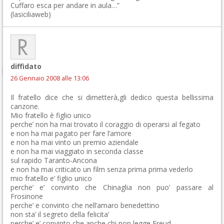
Cuffaro esca per andare in aula…”
(lasiciliaweb)
diffidato
26 Gennaio 2008 alle 13:06
Il fratello dice che si dimetterà,gli dedico questa bellissima
canzone.
Mio fratello è figlio unico
perche’ non ha mai trovato il coraggio di operarsi al fegato
e non ha mai pagato per fare l’amore
e non ha mai vinto un premio aziendale
e non ha mai viaggiato in seconda classe
sul rapido Taranto-Ancona
e non ha mai criticato un film senza prima prima vederlo
mio fratello e’ figlio unico
perche’ e’ convinto che Chinaglia non puo’ passare al
Frosinone
perche’ e convinto che nell’amaro benedettino
non sta’ il segreto della felicita’
perche’ e’ convinto che anche chi non legge Freud