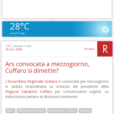
28°C
venerdì 7 ago
1:07 |
lettura <1 min.
Rosalio
26 Gen 2008
Ars convocata a mezzogiorno,
Cuffaro si dimette?
L’
Assemblea Regionale Siciliana
è convocata per mezzogiorno
in seduta straordinaria su richiesta del presidente della
Regione
Salvatore Cuffaro
per comunicazioni urgenti. Le
indiscrezioni parlano di dimissioni imminenti.
#Ars
#Regione Siciliana
#Salvatore Cuffaro
#Sicilia