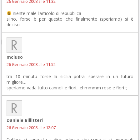
26 Gennaio 2008 alle 11:32
niente male l’articolo di repubblica
siino, forse è per questo che finalmente (speriamo) si è
deciso.
mcluso
26 Gennaio 2008 alle 11:52
tra 10 minutu forse la sicilia potra’ sperare in un futuro
migliore…
speriamo vada tutto cannoli e fiori…ehmmmm rose e fiori :;
Daniele Billitteri
26 Gennaio 2008 alle 12:07
Cuffaro si appresta a dire: adesso che sono stati approvati