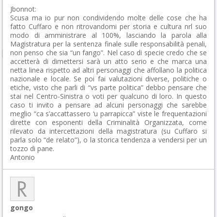
Jbonnot:
Scusa ma io pur non condividendo molte delle cose che ha
fatto Cuffaro e non ritrovandomi per storia e cultura nrl suo
modo di amministrare al 100%, lasciando la parola alla
Magistratura per la sentenza finale sulle responsabilità penali,
non penso che sia “un fango”. Nel caso di specie credo che se
accetterà di dimettersi sarà un atto serio e che marca una
netta linea rispetto ad altri personaggi che affollano la politica
nazionale e locale. Se poi fai valutazioni diverse, politiche o
etiche, visto che parli di “vs parte politica” debbo pensare che
stai nel Centro-Sinistra o voti per qualcuno di loro. In questo
caso ti invito a pensare ad alcuni personaggi che sarebbe
meglio “ca s’accattassero ‘u parrapicca” viste le frequentazioni
dirette con esponenti della Criminalità Organizzata, come
rilevato da intercettazioni della magistratura (su Cuffaro si
parla solo “de relato”), o la storica tendenza a vendersi per un
tozzo di pane.
Antonio
gongo