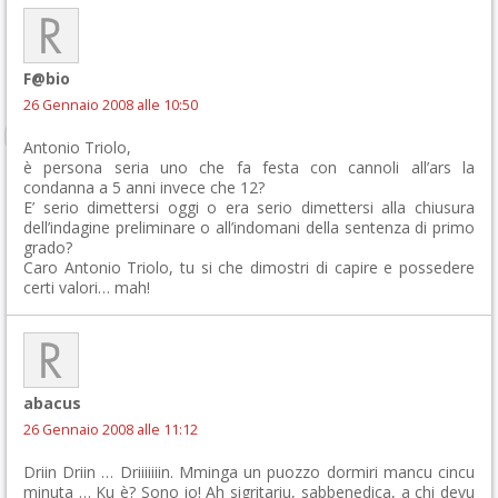
F@bio
26 Gennaio 2008 alle 10:50
Antonio Triolo,
è persona seria uno che fa festa con cannoli all’ars la
condanna a 5 anni invece che 12?
E’ serio dimettersi oggi o era serio dimettersi alla chiusura
dell’indagine preliminare o all’indomani della sentenza di primo
grado?
Caro Antonio Triolo, tu si che dimostri di capire e possedere
certi valori… mah!
abacus
26 Gennaio 2008 alle 11:12
Driin Driin … Driiiiiiin. Mminga un puozzo dormiri mancu cincu
minuta … Ku è? Sono io! Ah sigritariu, sabbenedica, a chi devu