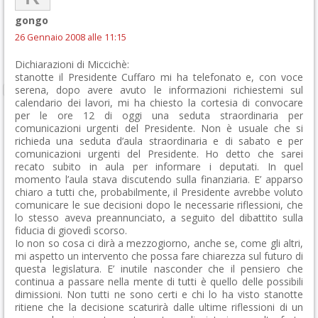
gongo
26 Gennaio 2008 alle 11:15
Dichiarazioni di Miccichè:
stanotte il Presidente Cuffaro mi ha telefonato e, con voce
serena, dopo avere avuto le informazioni richiestemi sul
calendario dei lavori, mi ha chiesto la cortesia di convocare
per le ore 12 di oggi una seduta straordinaria per
comunicazioni urgenti del Presidente. Non è usuale che si
richieda una seduta d’aula straordinaria e di sabato e per
comunicazioni urgenti del Presidente. Ho detto che sarei
recato subito in aula per informare i deputati. In quel
momento l’aula stava discutendo sulla finanziaria. E’ apparso
chiaro a tutti che, probabilmente, il Presidente avrebbe voluto
comunicare le sue decisioni dopo le necessarie riflessioni, che
lo stesso aveva preannunciato, a seguito del dibattito sulla
fiducia di giovedì scorso.
Io non so cosa ci dirà a mezzogiorno, anche se, come gli altri,
mi aspetto un intervento che possa fare chiarezza sul futuro di
questa legislatura. E’ inutile nasconder che il pensiero che
continua a passare nella mente di tutti è quello delle possibili
dimissioni. Non tutti ne sono certi e chi lo ha visto stanotte
ritiene che la decisione scaturirà dalle ultime riflessioni di un