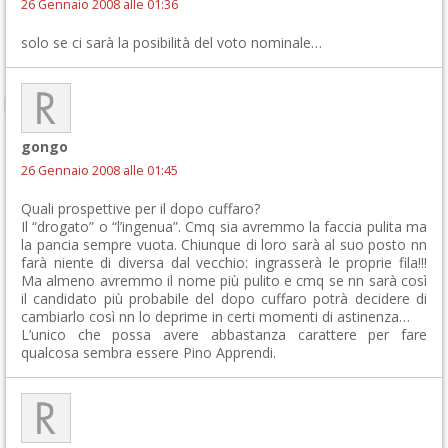
26 Gennaio 2008 alle 01:36
solo se ci sarà la posibilità del voto nominale…
gongo
26 Gennaio 2008 alle 01:45
Quali prospettive per il dopo cuffaro?
Il “drogato” o “l’ingenua”. Cmq sia avremmo la faccia pulita ma
la pancia sempre vuota. Chiunque di loro sarà al suo posto nn
farà niente di diversa dal vecchio: ingrasserà le proprie fila!!!
Ma almeno avremmo il nome più pulito e cmq se nn sarà così
il candidato più probabile del dopo cuffaro potrà decidere di
cambiarlo così nn lo deprime in certi momenti di astinenza…
L’unico che possa avere abbastanza carattere per fare
qualcosa sembra essere Pino Apprendi.