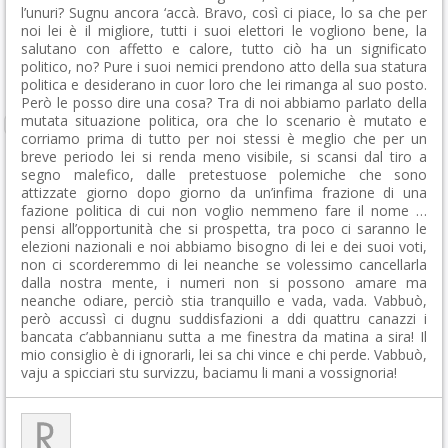
l’unuri? Sugnu ancora ‘accà. Bravo, così ci piace, lo sa che per
noi lei è il migliore, tutti i suoi elettori le vogliono bene, la
salutano con affetto e calore, tutto ciò ha un significato
politico, no? Pure i suoi nemici prendono atto della sua statura
politica e desiderano in cuor loro che lei rimanga al suo posto.
Però le posso dire una cosa? Tra di noi abbiamo parlato della
mutata situazione politica, ora che lo scenario è mutato e
corriamo prima di tutto per noi stessi è meglio che per un
breve periodo lei si renda meno visibile, si scansi dal tiro a
segno malefico, dalle pretestuose polemiche che sono
attizzate giorno dopo giorno da un’infima frazione di una
fazione politica di cui non voglio nemmeno fare il nome …
pensi all’opportunità che si prospetta, tra poco ci saranno le
elezioni nazionali e noi abbiamo bisogno di lei e dei suoi voti,
non ci scorderemmo di lei neanche se volessimo cancellarla
dalla nostra mente, i numeri non si possono amare ma
neanche odiare, perciò stia tranquillo e vada, vada. Vabbuò,
però accussì ci dugnu suddisfazioni a ddi quattru canazzi i
bancata c’abbannianu sutta a me finestra da matina a sira! Il
mio consiglio è di ignorarli, lei sa chi vince e chi perde. Vabbuò,
vaju a spicciari stu survizzu, baciamu li mani a vossignoria!