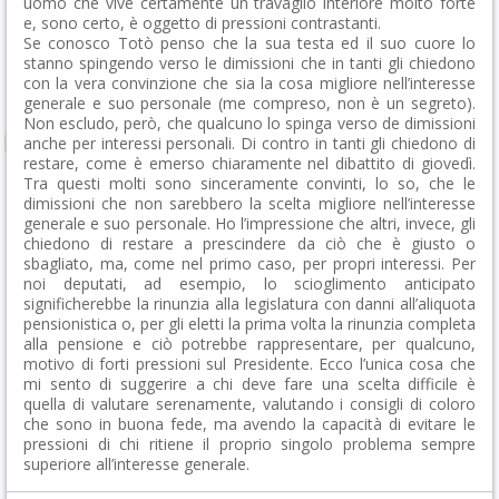
uomo che vive certamente un travaglio interiore molto forte
e, sono certo, è oggetto di pressioni contrastanti.
Se conosco Totò penso che la sua testa ed il suo cuore lo
stanno spingendo verso le dimissioni che in tanti gli chiedono
con la vera convinzione che sia la cosa migliore nell’interesse
generale e suo personale (me compreso, non è un segreto).
Non escludo, però, che qualcuno lo spinga verso de dimissioni
anche per interessi personali. Di contro in tanti gli chiedono di
restare, come è emerso chiaramente nel dibattito di giovedì.
Tra questi molti sono sinceramente convinti, lo so, che le
dimissioni che non sarebbero la scelta migliore nell’interesse
generale e suo personale. Ho l’impressione che altri, invece, gli
chiedono di restare a prescindere da ciò che è giusto o
sbagliato, ma, come nel primo caso, per propri interessi. Per
noi deputati, ad esempio, lo scioglimento anticipato
significherebbe la rinunzia alla legislatura con danni all’aliquota
pensionistica o, per gli eletti la prima volta la rinunzia completa
alla pensione e ciò potrebbe rappresentare, per qualcuno,
motivo di forti pressioni sul Presidente. Ecco l’unica cosa che
mi sento di suggerire a chi deve fare una scelta difficile è
quella di valutare serenamente, valutando i consigli di coloro
che sono in buona fede, ma avendo la capacità di evitare le
pressioni di chi ritiene il proprio singolo problema sempre
superiore all’interesse generale.