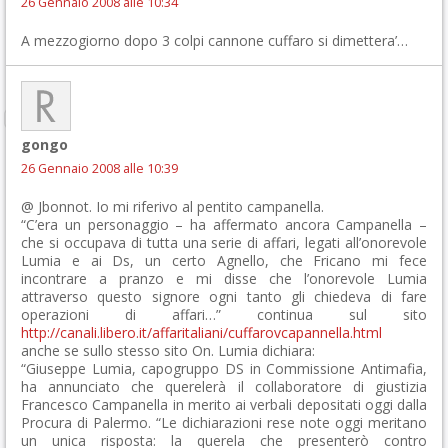
26 Gennaio 2008 alle 10:34
A mezzogiorno dopo 3 colpi cannone cuffaro si dimettera’…
gongo
26 Gennaio 2008 alle 10:39
@ Jbonnot. Io mi riferivo al pentito campanella.
“C’era un personaggio – ha affermato ancora Campanella –
che si occupava di tutta una serie di affari, legati all’onorevole
Lumia e ai Ds, un certo Agnello, che Fricano mi fece
incontrare a pranzo e mi disse che l’onorevole Lumia
attraverso questo signore ogni tanto gli chiedeva di fare
operazioni di affari…” continua sul sito
http://canali.libero.it/affaritaliani/cuffarovcapannella.html
anche se sullo stesso sito On. Lumia dichiara:
“Giuseppe Lumia, capogruppo DS in Commissione Antimafia,
ha annunciato che querelerà il collaboratore di giustizia
Francesco Campanella in merito ai verbali depositati oggi dalla
Procura di Palermo. “Le dichiarazioni rese note oggi meritano
un unica risposta: la querela che presenterò contro