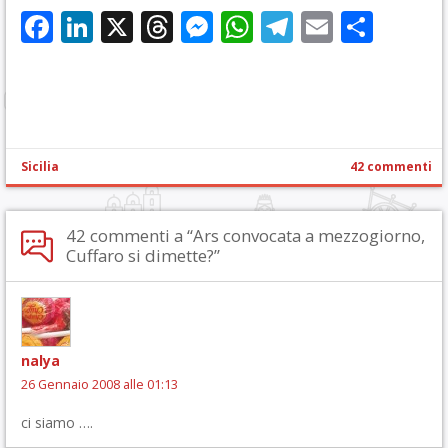
Facebook
LinkedIn
X
Threads
Messenger
WhatsApp
Telegram
Email
Cond
Sicilia
42 commenti
42 commenti a “Ars convocata a mezzogiorno,
Cuffaro si dimette?”
nalya
26 Gennaio 2008 alle 01:13
ci siamo ….