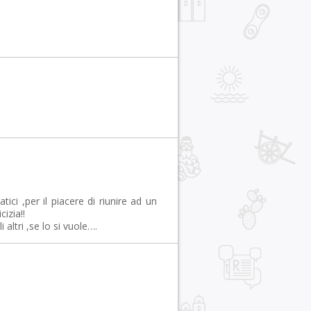
tici ,per il piacere di riunire ad un
izia!!
altri ,se lo si vuole….