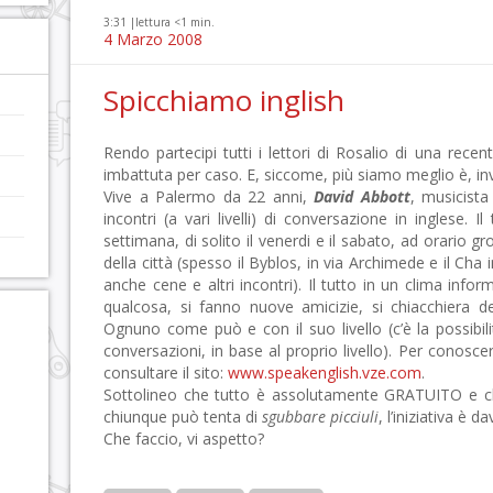
3:31 |
lettura <1 min.
4 Marzo 2008
Spicchiamo inglish
Rendo partecipi tutti i lettori di Rosalio di una rec
imbattuta per caso. E, siccome, più siamo meglio è, invi
Vive a Palermo da 22 anni,
David Abbott
, musicista
incontri (a vari livelli) di conversazione in inglese. I
settimana, di solito il venerdi e il sabato, ad orario gr
della città (spesso il Byblos, in via Archimede e il Cha
anche cene e altri incontri). Il tutto in un clima infor
qualcosa, si fanno nuove amicizie, si chiacchiera d
Ognuno come può e con il suo livello (c’è la possibilit
conversazioni, in base al proprio livello). Per conosc
consultare il sito:
www.speakenglish.vze.com
.
Sottolineo che tutto è assolutamente GRATUITO e c
chiunque può tenta di
sgubbare picciuli
, l’iniziativa è 
Che faccio, vi aspetto?