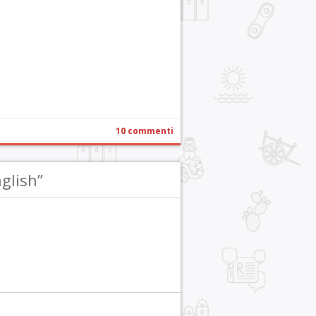
r
pp
gram
ail
Condividi
10 commenti
glish”