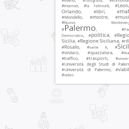
immondi
#
, #
, #
eventi
fotografia
Leol
#
, #
, #
Internet
la Feltrinelli
maf
Orlando
libri
, #
, #
musi
mostre
#
Mondello
, #
, #
#
Nuovo Montevergi
Palermo
#
, #
Par
politica
Regi
, #
, #
Democratico
Sicilia
Regione Siciliana
rif
, #
, #
Sici
Rosalio
#
, #
, #
serie A
spazzatura
#
sindaco
, #
, #
tea
trasporti
#
traffico
, #
, #
univer
Università degli Studi di Pale
#
Università di Palermo
viabil
#
, #
#
video