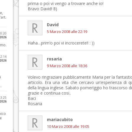
prima o poi vi vengo a trovare anche io!
Bravo David! 8)
e,
art.
David
5 Marzo 2008 alle 22:19
20:20
 2026
Haha…prim’o poi vi incrocerete!! : ))
imo.
12:14
rosaria
 2026
9 Marzo 2008 alle 18:36
Volevo ringraziare pubblicamente Maria per la fantasti
i
articolo. Era una vita che cercavo un’esperienza d
..
della lingua inglese. Sabato pomeriggio ho trascorso d
grazie e continua cosi..
23:25
Baci
 2026
Rosaria
pico
he
mariacubito
10 Marzo 2008 alle 19:05