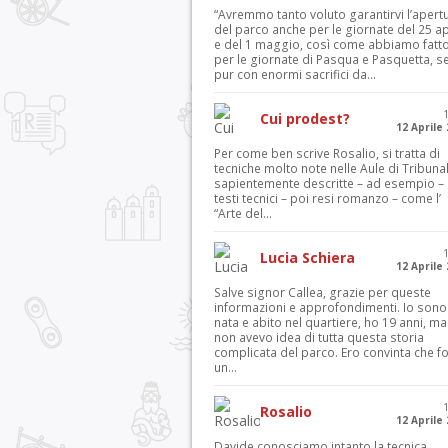
“Avremmo tanto voluto garantirvi l’apert
del parco anche per le giornate del 25 ap
e del 1 maggio, così come abbiamo fatt
per le giornate di Pasqua e Pasquetta, s
pur con enormi sacrifici da...
Cui prodest?
12 Aprile
Per come ben scrive Rosalio, si tratta di
tecniche molto note nelle Aule di Tribuna
sapientemente descritte – ad esempio – 
testi tecnici – poi resi romanzo – come l’
“Arte del...
Lucia Schiera
12 Aprile
Salve signor Callea, grazie per queste
informazioni e approfondimenti. Io sono
nata e abito nel quartiere, ho 19 anni, ma
non avevo idea di tutta questa storia
complicata del parco. Ero convinta che f
un...
Rosalio
12 Aprile
Davide conosciamo intanto la tecnica