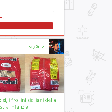
viti
.
Tony Siino
lsi, i frollini siciliani della
stra infanzia