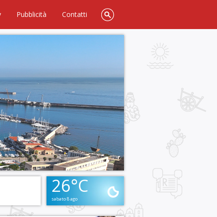
y
Pubblicità
Contatti
26°C
sabato 8 ago