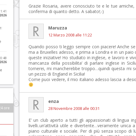
Grazie Rosaria, avere conosciuto te e le tue amiche, 
conferma di quanto detto. A sabato!;-)
21:41
 2026
Maruzza
e:
12 Marzo 2008 alle 11:22
e
Quando posso ti leggo sempre con piacere! Anche se 
ma a Bruxelles adesso, e prima a Londra e in un paio di 
queste iniziative! Ho studiato in inglese, e lavoro e vi
10:48
 2026
mancanza della possibilita’ di parlare inglese in Sici
tornerei, mi mancherebbe troppo…quindi questa mi se
 e
un pezzo di England in Sicilia!
Come puoi vedere, il mio italiano adesso lascia a desi
enza
24 ore
28 Novembre 2008 alle 00:31
E’ un club aperto a tutti gli appassionati di lingua ing
livelli..un’attività utile e divertente…veramente unica
piano culturale e sociale. Per di più senza scopo di 