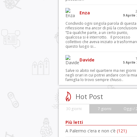
Enza
9 Aprile
Condivido ogni singola parola di questa
riflessione ma ancor di più la conclusion
“Da qualche parte, a un certo punto,
qualcosa si è interrotto. Il processo
collettivo che aveva iniziato a trasformar
questo luogo si...
Davide
5 Aprile
Salve io abito nel quartiere ma nei giorni
negli orari in cui potrei andare con la mia
famiglia lo trovo sempre chiuso..
Hot Post
30 giorni
7 giorni
Oggi / 
Più letti
A Palermo c’era e non c’è
(121)