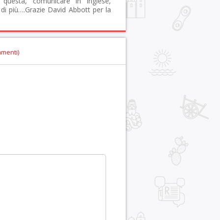
 questa, comunicare in inglese,
di più….Grazie David Abbott per la
mmenti)