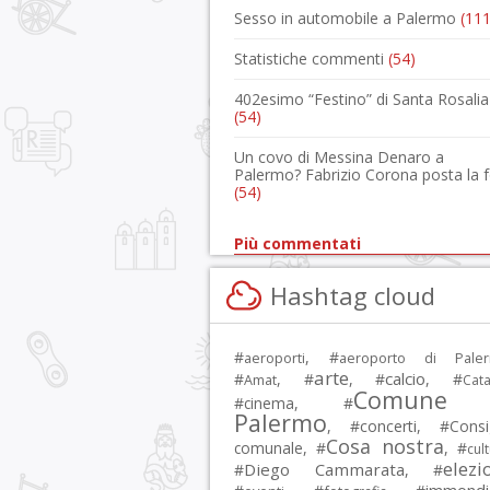
Sesso in automobile a Palermo
(111
Statistiche commenti
(54)
402esimo “Festino” di Santa Rosalia
(54)
Un covo di Messina Denaro a
Palermo? Fabrizio Corona posta la 
(54)
Più commentati
Hashtag cloud
#
, #
aeroporti
aeroporto di Pale
arte
calcio
#
, #
, #
, #
Amat
Cata
Comune 
#
cinema
, #
Palermo
, #
concerti
, #
Consi
Cosa nostra
comunale
, #
, #
cul
elezi
Diego Cammarata
#
, #