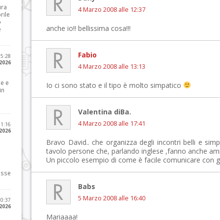
ura
4 Marzo 2008 alle 12:37
rile
o
anche io!! bellissima cosa!!!
e
Fabio
15:28
 2026
4 Marzo 2008 alle 13:13
le e
Io ci sono stato e il tipo è molto simpatico
in
Valentina diBa.
4 Marzo 2008 alle 17:41
11:16
 2026
Bravo David.. che organizza degli incontri belli e simpa
tavolo persone che, parlando inglese ,fanno anche amic
Un piccolo esempio di come è facile comunicare con gli 
osse
Babs
5 Marzo 2008 alle 16:40
10:37
 2026
Mariaaaa!