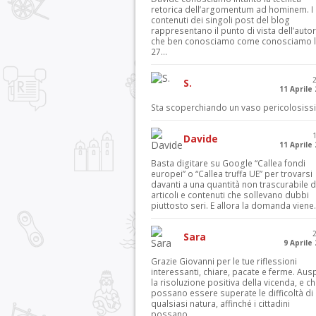
retorica dell’argomentum ad hominem. I
contenuti dei singoli post del blog
rappresentano il punto di vista dell’autor
che ben conosciamo come conosciamo l’
27...
S.
11 Aprile
Sta scoperchiando un vaso pericolosiss
Davide
11 Aprile
Basta digitare su Google “Callea fondi
europei” o “Callea truffa UE” per trovarsi
davanti a una quantità non trascurabile d
articoli e contenuti che sollevano dubbi
piuttosto seri. E allora la domanda viene.
Sara
9 Aprile
Grazie Giovanni per le tue riflessioni
interessanti, chiare, pacate e ferme. Aus
la risoluzione positiva della vicenda, e c
possano essere superate le difficoltà di
qualsiasi natura, affinché i cittadini
possano...