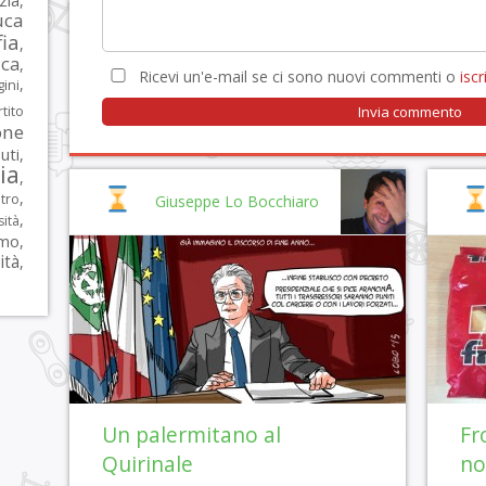
zia
,
uca
ia
,
ca
,
Ricevi un'e-mail se ci sono nuovi commenti o
iscri
,
ni
tito
one
iuti
,
lia
,
,
tro
Giuseppe Lo Bocchiaro
,
sità
rmo
,
ità
,
Un palermitano al
Fro
Quirinale
no