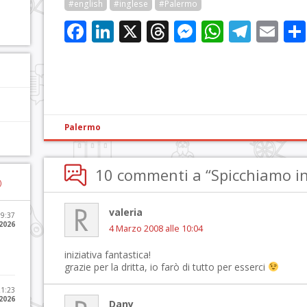
#english
#inglese
#Palermo
Facebook
LinkedIn
X
Threads
Messenge
WhatsA
Tele
Em
Palermo
10 commenti a “Spicchiamo in
)
valeria
09:37
2026
4 Marzo 2008 alle 10:04
iniziativa fantastica!
grazie per la dritta, io farò di tutto per esserci
21:23
 2026
Dany