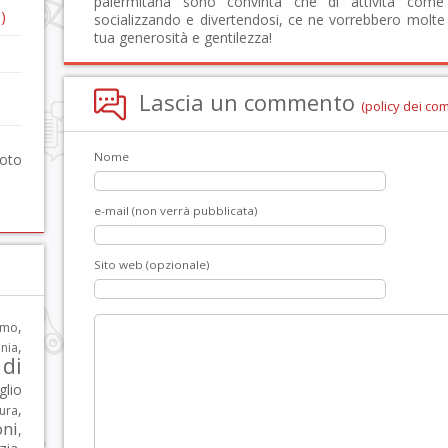
palermitana sono convinta che di attività come
)
socializzando e divertendosi, ce ne vorrebbero molte 
tua generosità e gentilezza!
Lascia un commento
(policy dei co
Nome
foto
e-mail (non verrà pubblicata)
Sito web (opzionale)
,
rmo
,
nia
di
glio
,
tura
oni
,