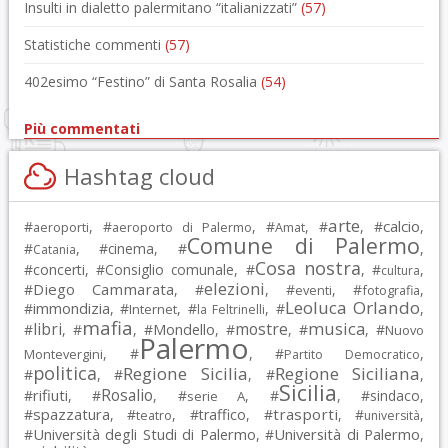
Insulti in dialetto palermitano “italianizzati”
(57)
Statistiche commenti
(57)
402esimo “Festino” di Santa Rosalia
(54)
Più commentati
Hashtag cloud
arte
calcio
#
, #
, #
, #
, #
,
aeroporti
aeroporto di Palermo
Amat
Comune di Palermo
#
, #
cinema
, #
,
Catania
Cosa nostra
#
concerti
, #
Consiglio comunale
, #
, #
,
cultura
elezioni
Diego Cammarata
#
, #
, #
, #
,
eventi
fotografia
Leoluca Orlando
immondizia
#
, #
, #
, #
,
Internet
la Feltrinelli
mafia
musica
libri
mostre
#
, #
, #
Mondello
, #
, #
, #
Nuovo
Palermo
, #
, #
,
Montevergini
Partito Democratico
politica
Regione Sicilia
Regione Siciliana
#
, #
, #
,
Sicilia
Rosalio
rifiuti
#
, #
, #
, #
, #
sindaco
,
serie A
spazzatura
trasporti
#
, #
, #
traffico
, #
, #
,
teatro
università
Università degli Studi di Palermo
Università di Palermo
#
, #
,