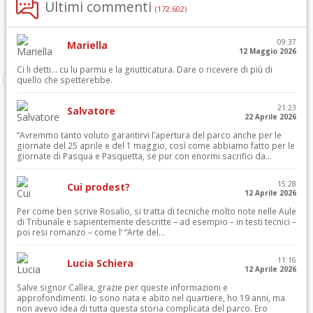
Ultimi commenti
(172.602)
09:37
Mariella
12 Maggio 2026
Ci li detti… cu lu parmu e la gnutticatura. Dare o ricevere di più di
quello che spetterebbe.
21:23
Salvatore
22 Aprile 2026
“Avremmo tanto voluto garantirvi l’apertura del parco anche per le
giornate del 25 aprile e del 1 maggio, così come abbiamo fatto per le
giornate di Pasqua e Pasquetta, se pur con enormi sacrifici da...
15:28
Cui prodest?
12 Aprile 2026
Per come ben scrive Rosalio, si tratta di tecniche molto note nelle Aule
di Tribunale e sapientemente descritte – ad esempio – in testi tecnici –
poi resi romanzo – come l’ “Arte del...
11:16
Lucia Schiera
12 Aprile 2026
Salve signor Callea, grazie per queste informazioni e
approfondimenti. Io sono nata e abito nel quartiere, ho 19 anni, ma
non avevo idea di tutta questa storia complicata del parco. Ero