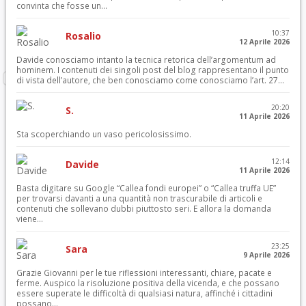
convinta che fosse un...
10:37
Rosalio
12 Aprile 2026
Davide conosciamo intanto la tecnica retorica dell’argomentum ad
hominem. I contenuti dei singoli post del blog rappresentano il punto
di vista dell’autore, che ben conosciamo come conosciamo l’art. 27...
20:20
S.
11 Aprile 2026
Sta scoperchiando un vaso pericolosissimo.
12:14
Davide
11 Aprile 2026
Basta digitare su Google “Callea fondi europei” o “Callea truffa UE”
per trovarsi davanti a una quantità non trascurabile di articoli e
contenuti che sollevano dubbi piuttosto seri. E allora la domanda
viene...
23:25
Sara
9 Aprile 2026
Grazie Giovanni per le tue riflessioni interessanti, chiare, pacate e
ferme. Auspico la risoluzione positiva della vicenda, e che possano
essere superate le difficoltà di qualsiasi natura, affinché i cittadini
possano...