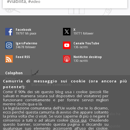
viabilità
#
, #
video
Facebook
X
19797
Mi piace
19771
follower
IgersPalermo
Canale YouTube
34678
follower
136
iscritti
Feed RSS
Notifiche desktop
130
iscritti
Colophon
Policy
Camurrìa di messaggio sui cookie (ora ancora più
Pubblicità
Statistiche commenti
potente!):
Contatti
Come il 90% dei siti questo blog usa i cookie (piccoli file
salvati in maniera sicura sul dispositivo del visitatore) per
funzionare correttamente e per fornire servizi migliori
Rosalio è il blog di Palermo
mentre clicchi qua e là.
La legislazione comunitaria dell'Ue vuole che te lo diciamo,
754 autori
raccontano Palermo dal loro punto di vista.
ecco perché questa camurrìa di avviso che appare soltanto
Anche tu puoi essere uno degli autori: inviaci un'
e-mail
. Rosalio ha
la prima volta che ci visiti. Se vuoi saperne di più o negare il
anche una sezione
fotoblog
e una sezione
videoblog
.
consenso a tutti o ad alcuni cookie
clicca qui
. Chiudendo
questo banner, scorrendo questa pagina o cliccando su
Design
cut&paste
qualunque suo elemento acconsenti all'uso dei cookie.