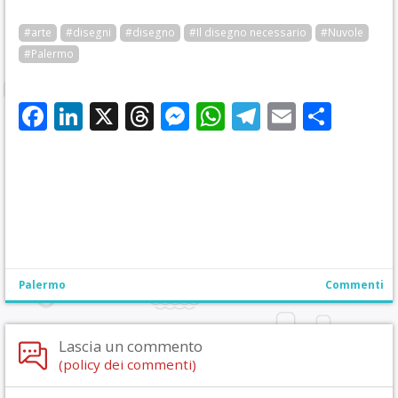
#arte
#disegni
#disegno
#Il disegno necessario
#Nuvole
#Palermo
Facebook
LinkedIn
X
Threads
Messenger
WhatsApp
Telegram
Email
Cond
Palermo
Commenti
Lascia un commento
(policy dei commenti)