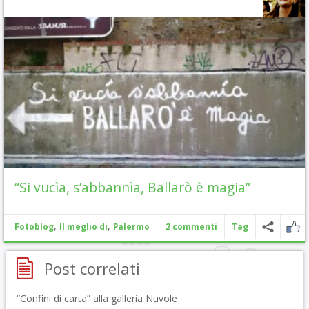
“Si vucìa, s’abbannìa, Ballarò è magia”
,
,
Fotoblog
Il meglio di
Palermo
2 commenti
Tag
Post correlati
“Confini di carta” alla galleria Nuvole