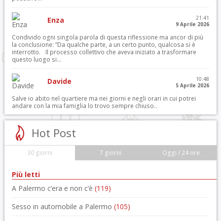
21:41
Enza
9 Aprile 2026
Condivido ogni singola parola di questa riflessione ma ancor di più
la conclusione: “Da qualche parte, a un certo punto, qualcosa si è
interrotto. Il processo collettivo che aveva iniziato a trasformare
questo luogo si...
10:48
Davide
5 Aprile 2026
Salve io abito nel quartiere ma nei giorni e negli orari in cui potrei
andare con la mia famiglia lo trovo sempre chiuso..
Hot Post
30 giorni
7 giorni
Oggi / 24 ore
Più letti
A Palermo c’era e non c’è
(119)
Sesso in automobile a Palermo
(105)